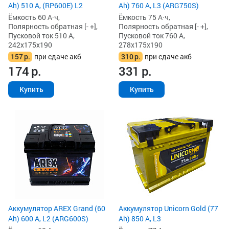
Ah) 510 А, (RP600E) L2
Ah) 760 А, L3 (ARG750S)
Ёмкость 60 А·ч,
Ёмкость 75 А·ч,
Полярность обратная [- +],
Полярность обратная [- +],
Пусковой ток 510 А,
Пусковой ток 760 А,
242x175x190
278x175x190
157
р.
при сдаче акб
310
р.
при сдаче акб
174
р.
331
р.
Купить
Купить
Аккумулятор AREX Grand (60
Аккумулятор Unicorn Gold (77
Ah) 600 А, L2 (ARG600S)
Ah) 850 А, L3