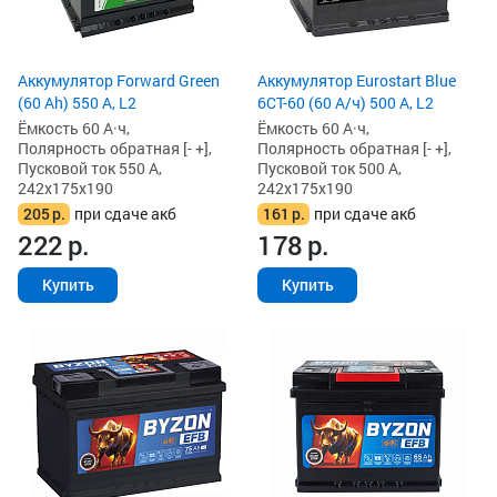
Аккумулятор Forward Green
Аккумулятор Eurostart Blue
(60 Ah) 550 А, L2
6CT-60 (60 А/ч) 500 А, L2
Ёмкость 60 А·ч,
Ёмкость 60 А·ч,
Полярность обратная [- +],
Полярность обратная [- +],
Пусковой ток 550 А,
Пусковой ток 500 А,
242x175x190
242x175x190
205
р.
при сдаче акб
161
р.
при сдаче акб
222
р.
178
р.
Купить
Купить