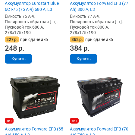
Аккумулятор Eurostart Blue
Аккумулятор Forward EFB (77
6CT-75 (75 А·ч) 680 А, L3
Ah) 800 А, L3
Ёмкость 75 А·ч,
Ёмкость 77 А·ч,
Полярность обратная [- +],
Полярность обратная [- +],
Пусковой ток 680 А,
Пусковой ток 800 А,
278x175x190
278x175x190
227
р.
при сдаче акб
362
р.
при сдаче акб
248
р.
384
р.
Купить
Купить
хит
хит
Аккумулятор Forward EFB (65
Аккумулятор Forward EFB (70
Ah) 650 А, L2
Ah) 760 А, L3