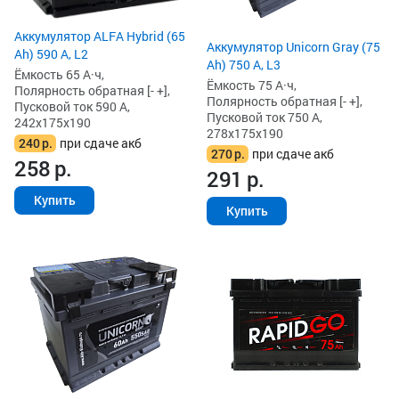
Аккумулятор ALFA Hybrid (65
Аккумулятор Unicorn Gray (75
Ah) 590 А, L2
Ah) 750 А, L3
Ёмкость 65 А·ч,
Ёмкость 75 А·ч,
Полярность обратная [- +],
Полярность обратная [- +],
Пусковой ток 590 А,
Пусковой ток 750 А,
242x175x190
278x175x190
240
р.
при сдаче акб
270
р.
при сдаче акб
258
р.
291
р.
Купить
Купить