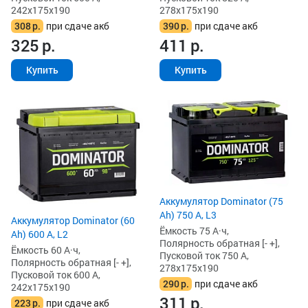
242x175x190
278x175x190
308
р.
при сдаче акб
390
р.
при сдаче акб
325
р.
411
р.
Купить
Купить
Аккумулятор Dominator (75
Ah) 750 А, L3
Аккумулятор Dominator (60
Ёмкость 75 А·ч,
Ah) 600 А, L2
Полярность обратная [- +],
Ёмкость 60 А·ч,
Пусковой ток 750 А,
Полярность обратная [- +],
278x175x190
Пусковой ток 600 А,
290
р.
при сдаче акб
242x175x190
311
р.
223
р.
при сдаче акб