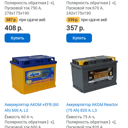
Полярность обратная [- +],
Полярность обратная [- +],
Пусковой ток 750 А,
Пусковой ток 670 А,
278x175x190
242x175x190
387
р.
при сдаче акб
339
р.
при сдаче акб
408
р.
357
р.
Купить
Купить
Аккумулятор AKOM +EFB (60
Аккумулятор AKOM Reactor
Ah) 600 А, L2
(75 Ah) 820 А, L3
Ёмкость 60 А·ч,
Ёмкость 75 А·ч,
Полярность обратная [- +],
Полярность обратная [- +],
Пусковой ток 600 А,
Пусковой ток 820 А,