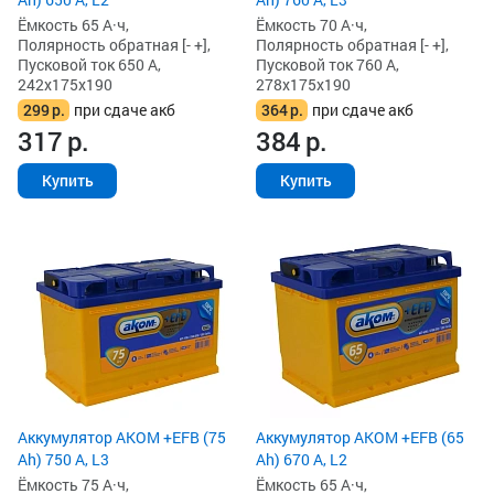
Ёмкость 65 А·ч,
Ёмкость 70 А·ч,
Полярность обратная [- +],
Полярность обратная [- +],
Пусковой ток 650 А,
Пусковой ток 760 А,
242x175x190
278x175x190
299
р.
при сдаче акб
364
р.
при сдаче акб
317
р.
384
р.
Купить
Купить
Аккумулятор AKOM +EFB (75
Аккумулятор AKOM +EFB (65
Ah) 750 А, L3
Ah) 670 А, L2
Ёмкость 75 А·ч,
Ёмкость 65 А·ч,