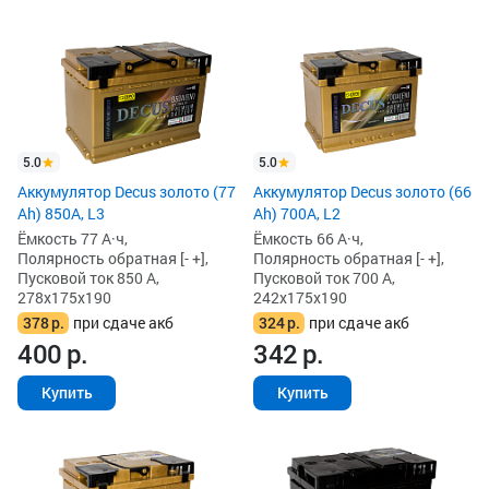
5.0
5.0
Аккумулятор Decus золото (77
Аккумулятор Decus золото (66
Ah) 850А, L3
Ah) 700A, L2
Ёмкость 77 А·ч,
Ёмкость 66 А·ч,
Полярность обратная [- +],
Полярность обратная [- +],
Пусковой ток 850 А,
Пусковой ток 700 А,
278x175x190
242x175x190
378
р.
при сдаче акб
324
р.
при сдаче акб
400
р.
342
р.
Купить
Купить