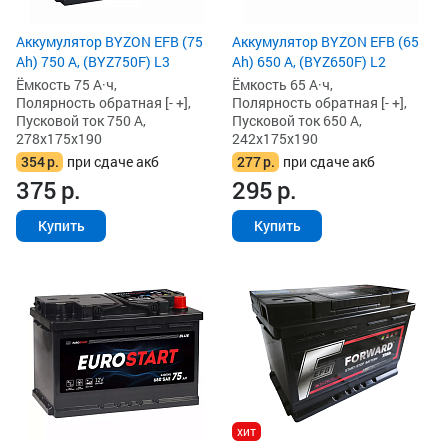
Аккумулятор BYZON EFB (75
Аккумулятор BYZON EFB (65
Ah) 750 А, (BYZ750F) L3
Ah) 650 А, (BYZ650F) L2
Ёмкость 75 А·ч,
Ёмкость 65 А·ч,
Полярность обратная [- +],
Полярность обратная [- +],
Пусковой ток 750 А,
Пусковой ток 650 А,
278x175x190
242x175x190
354
р.
при сдаче акб
277
р.
при сдаче акб
375
р.
295
р.
Купить
Купить
хит