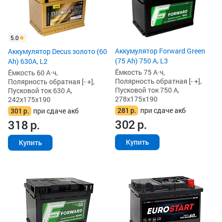
5.0
Аккумулятор Forward Green
Аккумулятор Decus золото (60
(75 Ah) 750 А, L3
Ah) 630A, L2
Ёмкость 75 А·ч,
Ёмкость 60 А·ч,
Полярность обратная [- +],
Полярность обратная [- +],
Пусковой ток 750 А,
Пусковой ток 630 А,
278x175x190
242x175x190
281
р.
при сдаче акб
301
р.
при сдаче акб
302
р.
318
р.
Купить
Купить