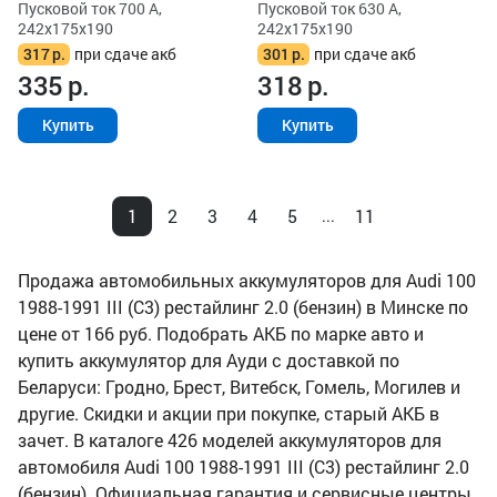
Пусковой ток 700 А,
Пусковой ток 630 А,
242x175x190
242x175x190
317
р.
при сдаче акб
301
р.
при сдаче акб
335
р.
318
р.
Купить
Купить
1
2
3
4
5
11
...
Продажа автомобильных аккумуляторов для Audi 100
1988-1991 III (C3) рестайлинг 2.0 (бензин) в Минске по
цене от 166 руб. Подобрать АКБ по марке авто и
купить аккумулятор для Ауди с доставкой по
Беларуси: Гродно, Брест, Витебск, Гомель, Могилев и
другие. Скидки и акции при покупке, старый АКБ в
зачет. В каталоге 426 моделей аккумуляторов для
автомобиля Audi 100 1988-1991 III (C3) рестайлинг 2.0
(бензин). Официальная гарантия и сервисные центры,