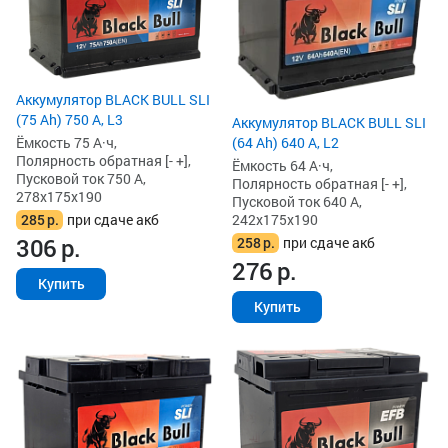
Аккумулятор BLACK BULL SLI
(75 Ah) 750 А, L3
Аккумулятор BLACK BULL SLI
Ёмкость 75 А·ч,
(64 Ah) 640 А, L2
Полярность обратная [- +],
Ёмкость 64 А·ч,
Пусковой ток 750 А,
Полярность обратная [- +],
278x175x190
Пусковой ток 640 А,
285
р.
при сдаче акб
242x175x190
306
р.
258
р.
при сдаче акб
276
р.
Купить
Купить