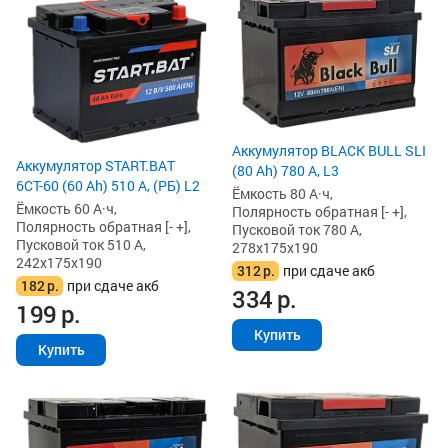
Аккумулятор BLACK BULL SLI
Аккумулятор START.BAT
(80 Ah) 780 А, L3
6СТ-60 (60 Ah) 510 А, (РБ) L2
Ёмкость 80 А·ч,
Ёмкость 60 А·ч,
Полярность обратная [- +],
Полярность обратная [- +],
Пусковой ток 780 А,
Пусковой ток 510 А,
278x175x190
242x175x190
312
р.
при сдаче акб
182
р.
при сдаче акб
334
р.
199
р.
Купить
Купить