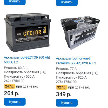
Купить
Купить
Аккумулятор GECTOR (60 Ah)
Аккумулятор Forward
600 А, L2
Premium (77 Ah) 820 А, L3
Ёмкость 60 А·ч,
Ёмкость 77 А·ч,
Полярность обратная [- +],
Полярность обратная [- +],
Пусковой ток 600 А,
Пусковой ток 820 А,
242x175x190
278x175x190
247
р.
при сдаче акб
327
р.
при сдаче акб
264
р.
349
р.
Купить
Купить