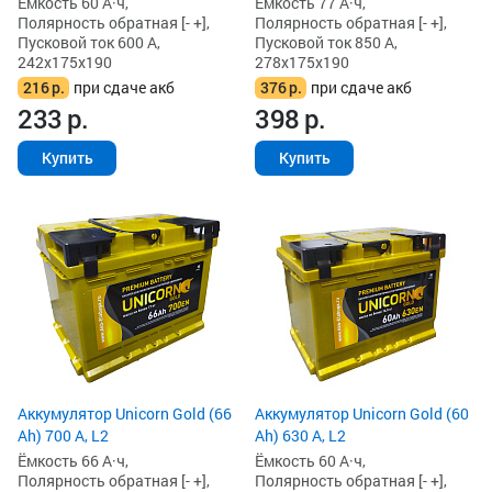
Ёмкость 60 А·ч,
Ёмкость 77 А·ч,
Полярность обратная [- +],
Полярность обратная [- +],
Пусковой ток 600 А,
Пусковой ток 850 А,
242x175x190
278x175x190
216
р.
при сдаче акб
376
р.
при сдаче акб
233
р.
398
р.
Купить
Купить
Аккумулятор Unicorn Gold (66
Аккумулятор Unicorn Gold (60
Ah) 700 А, L2
Ah) 630 А, L2
Ёмкость 66 А·ч,
Ёмкость 60 А·ч,
Полярность обратная [- +],
Полярность обратная [- +],