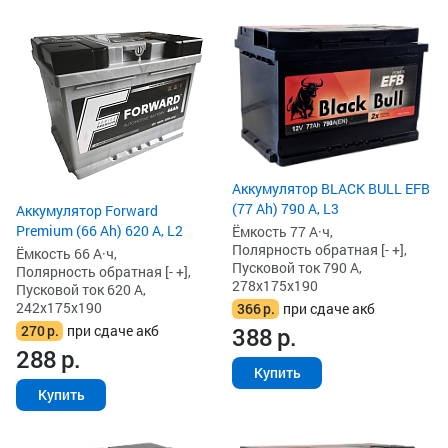
Аккумулятор BLACK BULL EFB
(77 Ah) 790 А, L3
Аккумулятор Forward
Premium (66 Ah) 620 А, L2
Ёмкость 77 А·ч,
Полярность обратная [- +],
Ёмкость 66 А·ч,
Пусковой ток 790 А,
Полярность обратная [- +],
278x175x190
Пусковой ток 620 А,
242x175x190
366
р.
при сдаче акб
270
р.
при сдаче акб
388
р.
288
р.
Купить
Купить