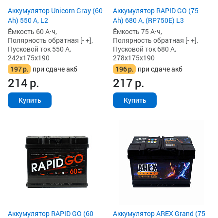
Аккумулятор Unicorn Gray (60
Аккумулятор RAPID GO (75
Ah) 550 А, L2
Ah) 680 А, (RP750E) L3
Ёмкость 60 А·ч,
Ёмкость 75 А·ч,
Полярность обратная [- +],
Полярность обратная [- +],
Пусковой ток 550 А,
Пусковой ток 680 А,
242x175x190
278x175x190
197
р.
при сдаче акб
196
р.
при сдаче акб
214
р.
217
р.
Купить
Купить
Аккумулятор RAPID GO (60
Аккумулятор AREX Grand (75