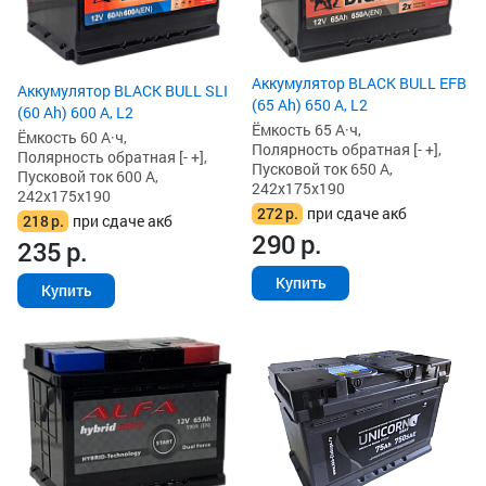
Аккумулятор BLACK BULL EFB
Аккумулятор BLACK BULL SLI
(65 Ah) 650 А, L2
(60 Ah) 600 А, L2
Ёмкость 65 А·ч,
Ёмкость 60 А·ч,
Полярность обратная [- +],
Полярность обратная [- +],
Пусковой ток 650 А,
Пусковой ток 600 А,
242x175x190
242x175x190
272
р.
при сдаче акб
218
р.
при сдаче акб
290
р.
235
р.
Купить
Купить