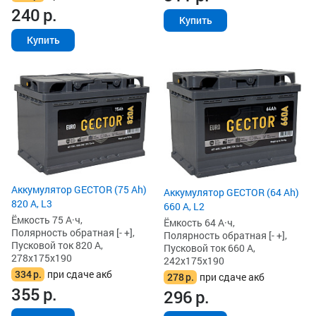
240
р.
Купить
Купить
Аккумулятор GECTOR (75 Ah)
Аккумулятор GECTOR (64 Ah)
820 А, L3
660 А, L2
Ёмкость 75 А·ч,
Ёмкость 64 А·ч,
Полярность обратная [- +],
Полярность обратная [- +],
Пусковой ток 820 А,
Пусковой ток 660 А,
278x175x190
242x175x190
334
р.
при сдаче акб
278
р.
при сдаче акб
355
р.
296
р.