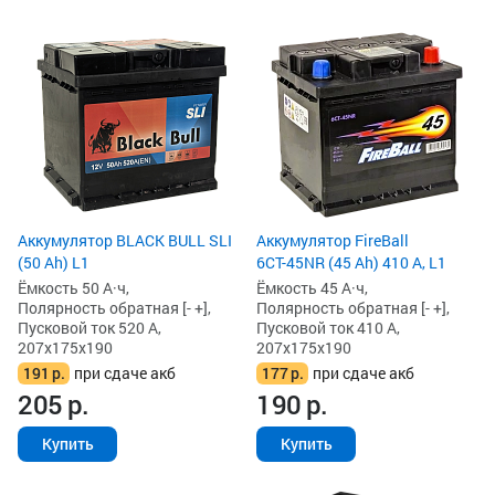
Аккумулятор BLACK BULL SLI
Аккумулятор FireBall
(50 Ah) L1
6СТ-45NR (45 Ah) 410 А, L1
Ёмкость 50 А·ч,
Ёмкость 45 А·ч,
Полярность обратная [- +],
Полярность обратная [- +],
Пусковой ток 520 А,
Пусковой ток 410 А,
207x175x190
207x175x190
191
р.
при сдаче акб
177
р.
при сдаче акб
205
р.
190
р.
Купить
Купить