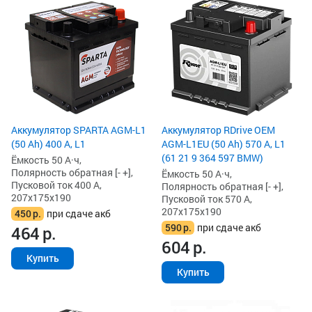
Аккумулятор SPARTA AGM-L1
Аккумулятор RDrive OEM
(50 Ah) 400 А, L1
AGM-L1EU (50 Ah) 570 А, L1
(61 21 9 364 597 BMW)
Ёмкость 50 А·ч,
Полярность обратная [- +],
Ёмкость 50 А·ч,
Пусковой ток 400 А,
Полярность обратная [- +],
207x175x190
Пусковой ток 570 А,
207x175x190
450
р.
при сдаче акб
590
р.
при сдаче акб
464
р.
604
р.
Купить
Купить