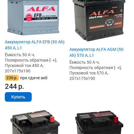
Аккумулятор ALFA EFB (50 Ah)
450 А, L1
Аккумулятор ALFA AGM (50
Ёмкость 50 А·ч,
Ah) 570 А, L1
Полярность обратная [- +],
Ёмкость 50 А·ч,
Пусковой ток 450 А,
Полярность обратная [- +],
207x175x190
Пусковой ток 570 А,
230
р.
при сдаче акб
207x175x190
244
р.
Купить