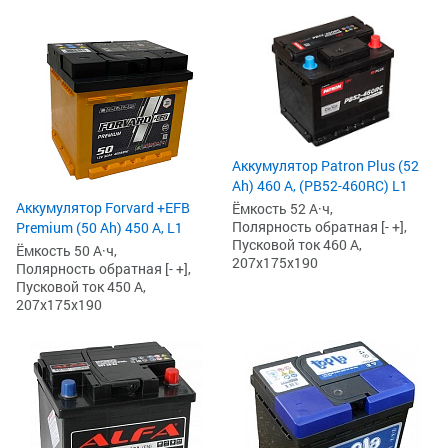
Аккумулятор Patron Plus (52
Ah) 460 А, (PB52-460RC) L1
Аккумулятор Forvard +EFB
Ёмкость 52 А·ч,
Полярность обратная [- +],
Premium (50 Ah) 450 А, L1
Пусковой ток 460 А,
Ёмкость 50 А·ч,
207x175x190
Полярность обратная [- +],
Пусковой ток 450 А,
207x175x190