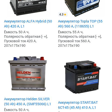
4.3
Аккумулятор ALFA Hybrid (50
Аккумулятор Topla TOP (55
Ah) 420 А, L1
Ah) 560 А, (118655) L1
Ёмкость 50 А·ч,
Ёмкость 55 А·ч,
Полярность обратная [- +],
Полярность обратная [- +],
Пусковой ток 420 А,
Пусковой ток 560 А,
207x175x190
207x175x190
Аккумулятор Helden SILVER
Аккумулятор START.BAT
(50 Ah) 450 А, (SМF55066) L1
6СТ-45 (45 Ah) 410 А, L1
Ёмкость 50 А·ч,