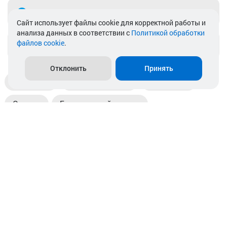
Telegram
Cайт использует файлы cookie для корректной работы и
анализа данных в соответствии с
Политикой обработки
файлов cookie
.
info@akkamulik.by
Отклонить
Принять
Доставка
Пункты выдачи
Магазины
Оплата
Безналичный расчет
Прием б/у акб
Информация
Отзывы
Контакты
© 2026. ООО «Аккамулик». 220056, Беларусь, г. Минск,
пр. Независимости, д.199.
УНП 192748524. Зарегистрирован в торговом реестре
№ 369712 от 01.03.2017