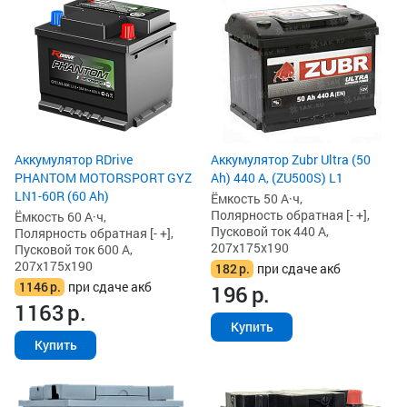
Аккумулятор RDrive
Аккумулятор Zubr Ultra (50
PHANTOM MOTORSPORT GYZ
Ah) 440 А, (ZU500S) L1
LN1-60R (60 Ah)
Ёмкость 50 А·ч,
Полярность обратная [- +],
Ёмкость 60 А·ч,
Пусковой ток 440 А,
Полярность обратная [- +],
207x175x190
Пусковой ток 600 А,
207x175x190
182
р.
при сдаче акб
1146
р.
при сдаче акб
196
р.
1163
р.
Купить
Купить