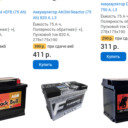
Аккумулятор D
750 А, L3
 +EFB (75 Ah)
Аккумулятор AKOM Reactor (75
Ёмкость 75 А·ч
Ah) 820 А, L3
Полярность обр
Ёмкость 75 А·ч,
Пусковой ток 7
я [- +],
Полярность обратная [- +],
278x175x190
А,
Пусковой ток 820 А,
290
р.
при сд
278x175x190
311
р.
акб
390
р.
при сдаче акб
411
р.
Купить
Купить