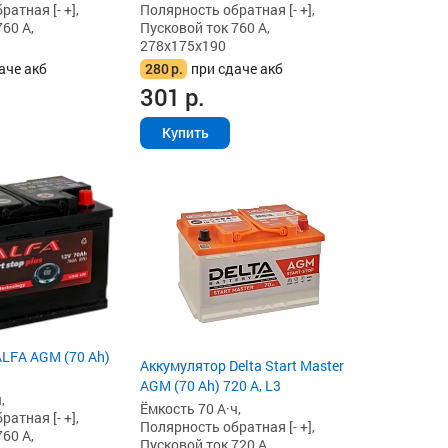
атная [- +],
Полярность обратная [- +],
60 А,
Пусковой ток 760 А,
278x175x190
аче акб
280
р.
при сдаче акб
301
р.
Купить
LFA AGM (70 Ah)
Аккумулятор Delta Start Master
AGM (70 Ah) 720 А, L3
,
Ёмкость 70 А·ч,
атная [- +],
Полярность обратная [- +],
60 А,
Пусковой ток 720 А,