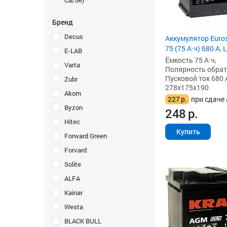
Ca/Se)
Бренд
Decus
Аккумулятор Eurost
75 (75 А·ч) 680 А, 
E-LAB
Ёмкость 75 А·ч,
Varta
Полярность обратна
Пусковой ток 680 
Zubr
278x175x190
Akom
227
р.
при сдаче 
Byzon
248
р.
Hitec
Купить
Forward Green
Forvard
Solite
ALFA
Kainar
Westa
BLACK BULL