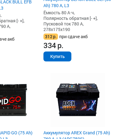
BLACK BULL EFB
Ah) 780 А, L3
L3
Ёмкость 80 А·ч,
,
Полярность обратная [- +],
атная [- +],
Пусковой ток 780 А,
90 А,
278x175x190
312
р.
при сдаче акб
аче акб
334
р.
Купить
APID GO (75 Ah)
Аккумулятор AREX Grand (75 Ah)
) L3
760 А, L3 (ARG750S)