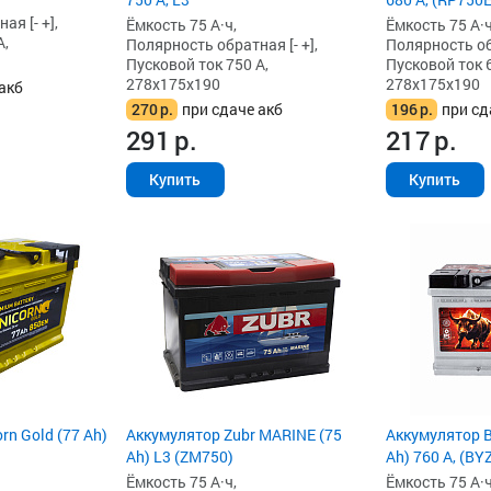
я [- +],
Ёмкость 75 А·ч,
Ёмкость 75 А·ч
А,
Полярность обратная [- +],
Полярность обр
Пусковой ток 750 А,
Пусковой ток 6
278x175x190
278x175x190
акб
270
р.
при сдаче акб
196
р.
при сд
291
р.
217
р.
Купить
Купить
rn Gold (77 Ah)
Аккумулятор Zubr MARINE (75
Аккумулятор B
Ah) L3 (ZM750)
Ah) 760 А, (BY
Ёмкость 75 А·ч,
Ёмкость 75 А·ч