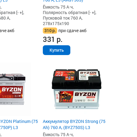
,
Ёмкость 75 А·ч,
атная [- +],
Полярность обратная [- +],
80 А,
Пусковой ток 760 А,
278x175x190
аче акб
310
р.
при сдаче акб
331
р.
Купить
YZON Platinum (75
Аккумулятор BYZON Strong (75
Z750P) L3
Ah) 760 А, (BYZ750S) L3
,
Ёмкость 75 А·ч,