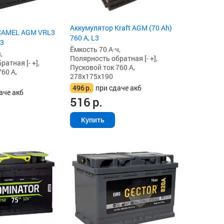
Аккумулятор Kraft AGM (70 Ah)
CAMEL AGM VRL3
760 А, L3
L3
Ёмкость 70 А·ч,
,
Полярность обратная [- +],
атная [- +],
Пусковой ток 760 А,
60 А,
278x175x190
496
р.
при сдаче акб
аче акб
516
р.
Купить