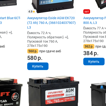
4.9
хит
art Blue 6CT-
Аккумулятор Exide AGM EK720
Аккумулятор F
L3
(72 Ah) 760 А, (3661024037907)
800 А, L3
L3
Ёмкость 77 А·ч
я [- +],
Полярность обр
Ёмкость 72 А·ч,
А,
Пусковой ток 8
Полярность обратная [- +],
278x175x190
Пусковой ток 760 А,
278x175x190
акб
362
р.
при сд
560
р.
при сдаче акб
384
р.
580
р.
Купить
Купить