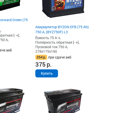
orward Green (75
Аккумулятор BYZON EFB (75 Ah)
,
750 А, (BYZ750F) L3
атная [- +],
Ёмкость 75 А·ч,
50 А,
Полярность обратная [- +],
Пусковой ток 750 А,
аче акб
278x175x190
354
р.
при сдаче акб
375
р.
Купить