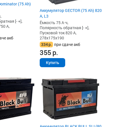
ominator (75 Ah)
Аккумулятор GECTOR (75 Ah) 820
А, L3
,
атная [- +],
Ёмкость 75 А·ч,
50 А,
Полярность обратная [- +],
Пусковой ток 820 А,
278x175x190
аче акб
334
р.
при сдаче акб
355
р.
Купить
Аккумулятор BLACK BULL SLI (80