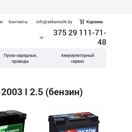
ам
Контакты
info@akkamulik.by
Корзина
375 29 111-71-
48
Пуско-зарядные,
Аккумуляторный
провода
сервис
003 I 2.5 (бензин)