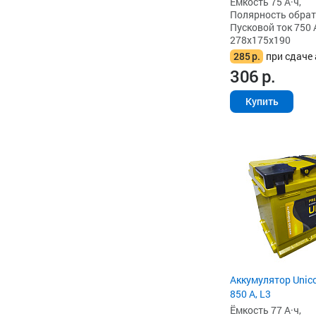
Ёмкость 75 А·ч,
Полярность обратна
Пусковой ток 750 
278x175x190
285
р.
при сдаче 
306
р.
Купить
Аккумулятор Unico
850 А, L3
Ёмкость 77 А·ч,