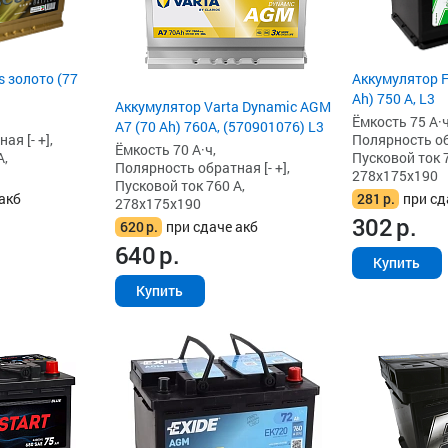
 золото (77
Аккумулятор F
Ah) 750 А, L3
Аккумулятор Varta Dynamic AGM
Ёмкость 75 А·ч
A7 (70 Ah) 760A, (570901076) L3
я [- +],
Полярность обр
Ёмкость 70 А·ч,
А,
Пусковой ток 7
Полярность обратная [- +],
278x175x190
Пусковой ток 760 А,
акб
281
р.
при сд
278x175x190
302
р.
620
р.
при сдаче акб
640
р.
Купить
Купить