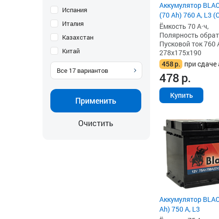
Аккумулятор BLA
Испания
(70 Ah) 760 А, L3 
Италия
Ёмкость 70 А·ч,
Полярность обратна
Казахстан
Пусковой ток 760 
Китай
278x175x190
458
р.
при сдаче 
Все
17
вариантов
478
р.
Купить
Применить
Очистить
Аккумулятор BLAC
Ah) 750 А, L3