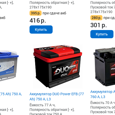
я [- +],
Полярность обратная [- +],
Полярность обр
А,
278x175x190
Пусковой ток 7
278x175x190
395
р.
при сдаче акб
акб
280
р.
при сд
416
р.
301
р.
Купить
Купить
Аккумулятор A
75 Ah) 750 А,
Аккумулятор DUO Power EFB (77
760 А, L3
Ah) 750 А, L3
Ёмкость 70 А·ч
Ёмкость 77 А·ч,
Полярность обр
я [- +],
Полярность обратная [- +],
Пусковой ток 7
А,
Пусковой ток 750 А,