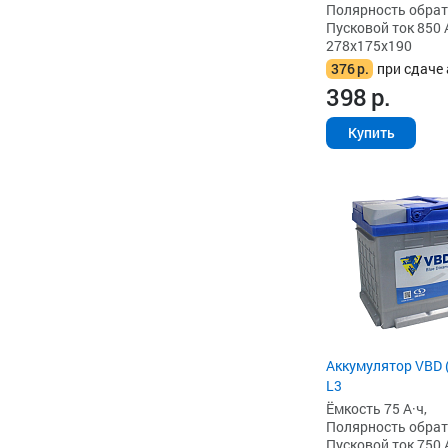
Полярность обратна
Пусковой ток 850 
278x175x190
376
р.
при сдаче 
398
р.
Купить
Аккумулятор VBD (
L3
Ёмкость 75 А·ч,
Полярность обратна
Пусковой ток 750 