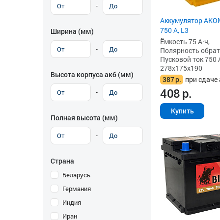
-
Аккумулятор AKOM
750 А, L3
Ширина (мм)
Ёмкость 75 А·ч,
-
Полярность обратна
Пусковой ток 750 
278x175x190
Высота корпуса акб (мм)
387
р.
при сдаче 
408
р.
-
Купить
Полная высота (мм)
-
Страна
Беларусь
Германия
Индия
Иран