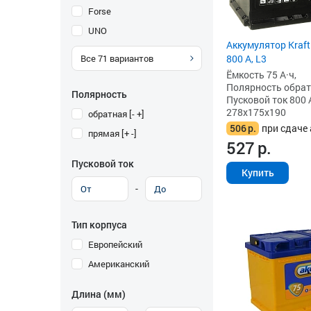
Forse
UNO
Аккумулятор Kraft
800 А, L3
Все
71
вариантов
Ёмкость 75 А·ч,
Полярность обратна
Полярность
Пусковой ток 800 
278x175x190
обратная [- +]
506
р.
при сдаче 
прямая [+ -]
527
р.
Пусковой ток
Купить
-
Тип корпуса
Европейский
Американский
Длина (мм)