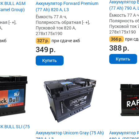
Аккумулятор 
CK BULL AGM
Аккумулятор Forward Premium
(77 Ah) 790 А, 
(Camel Group)
(77 Ah) 820 А, L3
Ёмкость 77 А·ч
Ёмкость 77 А·ч,
Полярность обр
я [- +],
Полярность обратная [- +],
Пусковой ток 7
А,
Пусковой ток 820 А,
278x175x190
278x175x190
366
р.
при сд
акб
327
р.
при сдаче акб
388
р.
349
р.
Купить
Купить
K BULL SLI (75
Аккумулятор Unicorn Gray (75 Ah)
Аккумулятор R
750 А, L3
680 А, (RP750E