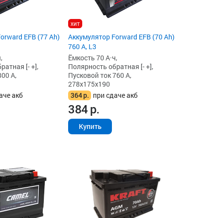
хит
orward EFB (77 Ah)
Аккумулятор Forward EFB (70 Ah)
760 А, L3
,
Ёмкость 70 А·ч,
атная [- +],
Полярность обратная [- +],
00 А,
Пусковой ток 760 А,
278x175x190
аче акб
364
р.
при сдаче акб
384
р.
Купить