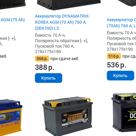
Аккумулятор DYNAMATRIX-
 AGM (75 Ah)
Аккумулятор 
KOREA AGM (70 Ah) 760 А,
(70Ah) 760 А, 
(DEK700) L3
Ёмкость 70 А·ч
Ёмкость 70 А·ч,
я [- +],
Полярность обр
Полярность обратная [- +],
А,
Пусковой ток 7
Пусковой ток 760 А,
278x175x190
278x175x190
акб
516
р.
при сд
368
р.
при сдаче акб
536
р.
388
р.
Купить
Купить