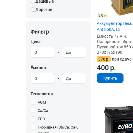
Дешевые
Дорогие
5.0
Аккумулятор Decus
Ah) 850А, L3
Фильтр
Ёмкость 77 А·ч,
Цена
Полярность обратна
Пусковой ток 850 
-
278x175x190
378
р.
при сдаче 
400
р.
Ёмкость
Купить
-
Технология
AGM
Ca/Ca
EFB
Гибридная (Sb/Ca, Ca+,