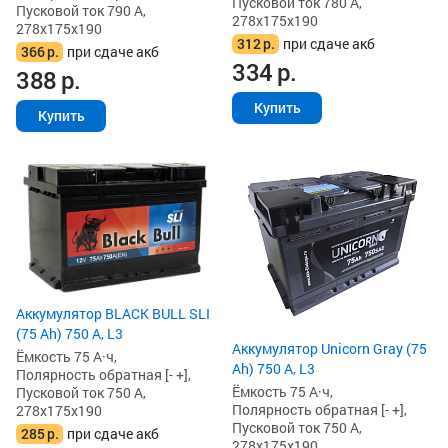
Пусковой ток 780 А,
Пусковой ток 790 А,
278x175x190
278x175x190
312
р.
при сдаче акб
366
р.
при сдаче акб
334
р.
388
р.
Купить
Купить
Аккумулятор BLACK BULL SLI
(75 Ah) 750 А, L3
Аккумулятор Unicorn Gray (75
Ёмкость 75 А·ч,
Ah) 750 А, L3
Полярность обратная [- +],
Ёмкость 75 А·ч,
Пусковой ток 750 А,
Полярность обратная [- +],
278x175x190
Пусковой ток 750 А,
285
р.
при сдаче акб
278x175x190