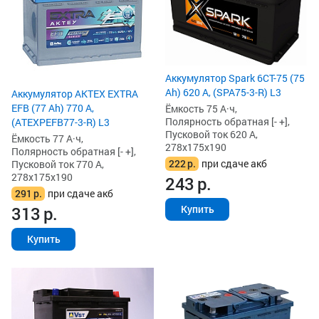
Аккумулятор Spark 6СТ-75 (75
Ah) 620 А, (SPA75-3-R) L3
Аккумулятор AKTEX EXTRA
EFB (77 Ah) 770 А,
Ёмкость 75 А·ч,
Полярность обратная [- +],
(ATEXPEFB77-3-R) L3
Пусковой ток 620 А,
Ёмкость 77 А·ч,
278x175x190
Полярность обратная [- +],
222
р.
при сдаче акб
Пусковой ток 770 А,
278x175x190
243
р.
291
р.
при сдаче акб
313
р.
Купить
Купить