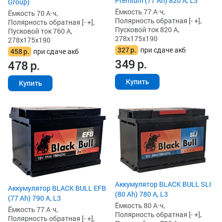
Premium (77 Ah) 820 А, L3
Group)
Ёмкость 77 А·ч,
Ёмкость 70 А·ч,
Полярность обратная [- +],
Полярность обратная [- +],
Пусковой ток 820 А,
Пусковой ток 760 А,
278x175x190
278x175x190
327
р.
при сдаче акб
458
р.
при сдаче акб
349
р.
478
р.
Купить
Купить
Аккумулятор BLACK BULL SLI
Аккумулятор BLACK BULL EFB
(80 Ah) 780 А, L3
(77 Ah) 790 А, L3
Ёмкость 80 А·ч,
Ёмкость 77 А·ч,
Полярность обратная [- +],
Полярность обратная [- +],