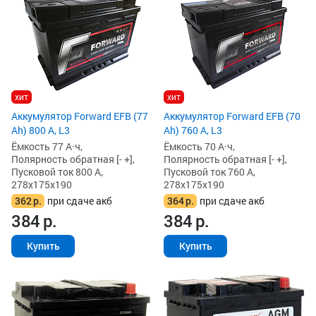
хит
хит
Аккумулятор Forward EFB (77
Аккумулятор Forward EFB (70
Ah) 800 А, L3
Ah) 760 А, L3
Ёмкость 77 А·ч,
Ёмкость 70 А·ч,
Полярность обратная [- +],
Полярность обратная [- +],
Пусковой ток 800 А,
Пусковой ток 760 А,
278x175x190
278x175x190
362
р.
при сдаче акб
364
р.
при сдаче акб
384
р.
384
р.
Купить
Купить