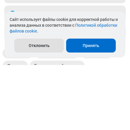
Telegram
Cайт использует файлы cookie для корректной работы и
анализа данных в соответствии с
Политикой обработки
файлов cookie
.
info@akkamulik.by
Отклонить
Принять
Доставка
Пункты выдачи
Магазины
Оплата
Безналичный расчет
Прием б/у акб
Информация
Отзывы
Контакты
© 2026. ООО «Аккамулик». 220056, Беларусь, г. Минск,
пр. Независимости, д.199.
УНП 192748524. Зарегистрирован в торговом реестре
№ 369712 от 01.03.2017