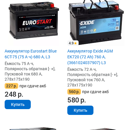
4.9
Аккумулятор Eurostart Blue
Аккумулятор Exide AGM
6CT-75 (75 А·ч) 680 А, L3
EK720 (72 Ah) 760 А,
(3661024037907) L3
Ёмкость 75 А·ч,
Полярность обратная [- +],
Ёмкость 72 А·ч,
Пусковой ток 680 А,
Полярность обратная [- +],
278x175x190
Пусковой ток 760 А,
278x175x190
227
р.
при сдаче акб
560
р.
при сдаче акб
248
р.
580
р.
Купить
Купить