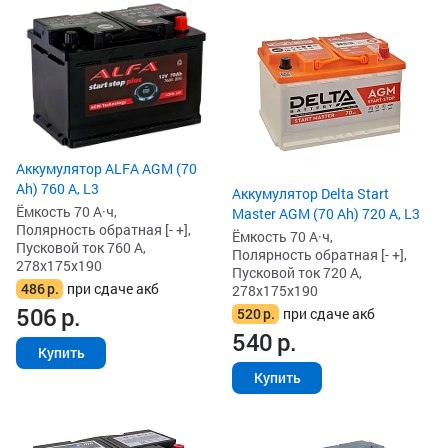
Аккумулятор ALFA AGM (70
Ah) 760 А, L3
Аккумулятор Delta Start
Ёмкость 70 А·ч,
Master AGM (70 Ah) 720 А, L3
Полярность обратная [- +],
Ёмкость 70 А·ч,
Пусковой ток 760 А,
Полярность обратная [- +],
278x175x190
Пусковой ток 720 А,
486
р.
при сдаче акб
278x175x190
506
р.
520
р.
при сдаче акб
540
р.
Купить
Купить