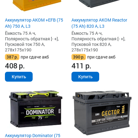
Аккумулятор AKOM +EFB (75
Аккумулятор AKOM Reactor
Ah) 750 А, L3
(75 Ah) 820 А, L3
Ёмкость 75 А·ч,
Ёмкость 75 А·ч,
Полярность обратная [- +],
Полярность обратная [- +],
Пусковой ток 750 А,
Пусковой ток 820 А,
278x175x190
278x175x190
387
р.
при сдаче акб
390
р.
при сдаче акб
408
р.
411
р.
Купить
Купить
Аккумулятор Dominator (75