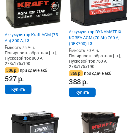
Аккумулятор DYNAMATRIX-
Аккумулятор Kraft AGM (75
KOREA AGM (70 Ah) 760 А,
Ah) 800 А, L3
(DEK700) L3
Ёмкость 75 А·ч,
Ёмкость 70 А·ч,
Полярность обратная [- +],
Полярность обратная [- +],
Пусковой ток 800 А,
Пусковой ток 760 А,
278x175x190
278x175x190
506
р.
при сдаче акб
368
р.
при сдаче акб
527
р.
388
р.
Купить
Купить