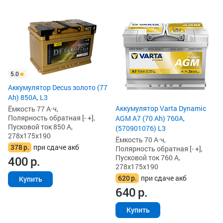
5.0
Аккумулятор Decus золото (77
Ah) 850А, L3
Аккумулятор Varta Dynamic
Ёмкость 77 А·ч,
Полярность обратная [- +],
AGM A7 (70 Ah) 760A,
Пусковой ток 850 А,
(570901076) L3
278x175x190
Ёмкость 70 А·ч,
378
р.
при сдаче акб
Полярность обратная [- +],
Пусковой ток 760 А,
400
р.
278x175x190
620
р.
при сдаче акб
Купить
640
р.
Купить