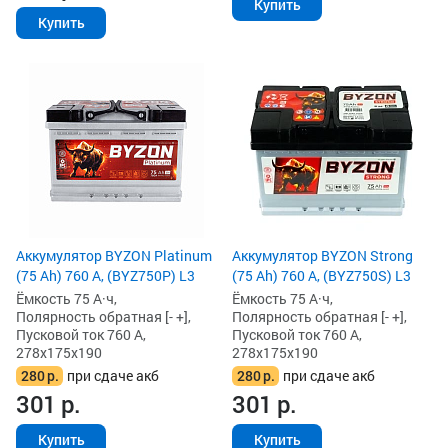
Купить
Купить
Аккумулятор BYZON Platinum
Аккумулятор BYZON Strong
(75 Ah) 760 А, (BYZ750P) L3
(75 Ah) 760 А, (BYZ750S) L3
Ёмкость 75 А·ч,
Ёмкость 75 А·ч,
Полярность обратная [- +],
Полярность обратная [- +],
Пусковой ток 760 А,
Пусковой ток 760 А,
278x175x190
278x175x190
280
р.
при сдаче акб
280
р.
при сдаче акб
301
р.
301
р.
Купить
Купить