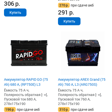
306
р.
270
р.
при сдаче акб
291
р.
Купить
Купить
Аккумулятор RAPID GO (75
Аккумулятор AREX Grand (75
Ah) 680 А, (RP750E) L3
Ah) 760 А, L3 (ARG750S)
Ёмкость 75 А·ч,
Ёмкость 75 А·ч,
Полярность обратная [- +],
Полярность обратная [- +],
Пусковой ток 680 А,
Пусковой ток 760 А,
278x175x190
278x175x190
196
р.
при сдаче акб
310
р.
при сдаче акб