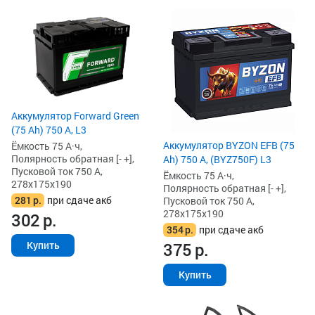
Аккумулятор Forward Green
(75 Ah) 750 А, L3
Аккумулятор BYZON EFB (75
Ёмкость 75 А·ч,
Полярность обратная [- +],
Ah) 750 А, (BYZ750F) L3
Пусковой ток 750 А,
Ёмкость 75 А·ч,
278x175x190
Полярность обратная [- +],
281
р.
при сдаче акб
Пусковой ток 750 А,
278x175x190
302
р.
354
р.
при сдаче акб
375
р.
Купить
Купить