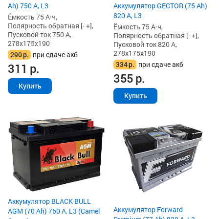
Аккумулятор GECTOR (75 Ah)
Ah) 750 А, L3
820 А, L3
Ёмкость 75 А·ч,
Полярность обратная [- +],
Ёмкость 75 А·ч,
Пусковой ток 750 А,
Полярность обратная [- +],
278x175x190
Пусковой ток 820 А,
278x175x190
290
р.
при сдаче акб
334
р.
при сдаче акб
311
р.
355
р.
Купить
Купить
Аккумулятор BLACK BULL
Аккумулятор Forward
AGM (70 Ah) 760 А, L3 (Camel