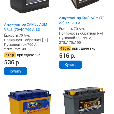
Аккумулятор Kraft AGM (70
Ah) 760 А, L3
Аккумулятор CAMEL AGM
Ёмкость 70 А·ч,
VRL3 (70Ah) 760 А, L3
Полярность обратная [- +],
Ёмкость 70 А·ч,
Пусковой ток 760 А,
Полярность обратная [- +],
278x175x190
Пусковой ток 760 А,
496
р.
при сдаче акб
278x175x190
516
р.
516
р.
при сдаче акб
536
р.
Купить
Купить