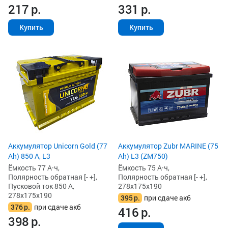
217
р.
331
р.
Купить
Купить
Аккумулятор Unicorn Gold (77
Аккумулятор Zubr MARINE (75
Ah) 850 А, L3
Ah) L3 (ZM750)
Ёмкость 77 А·ч,
Ёмкость 75 А·ч,
Полярность обратная [- +],
Полярность обратная [- +],
Пусковой ток 850 А,
278x175x190
278x175x190
395
р.
при сдаче акб
376
р.
при сдаче акб
416
р.
398
р.