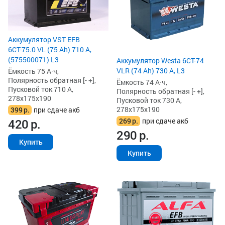
Аккумулятор VST EFB
6СТ-75.0 VL (75 Ah) 710 А,
(575500071) L3
Аккумулятор Westa 6СТ-74
VLR (74 Ah) 730 А, L3
Ёмкость 75 А·ч,
Полярность обратная [- +],
Ёмкость 74 А·ч,
Пусковой ток 710 А,
Полярность обратная [- +],
278x175x190
Пусковой ток 730 А,
278x175x190
399
р.
при сдаче акб
269
р.
при сдаче акб
420
р.
290
р.
Купить
Купить