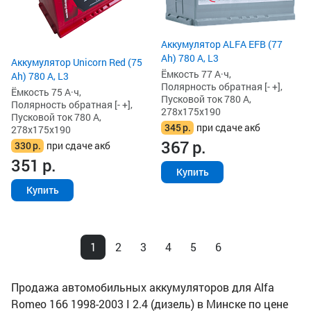
Аккумулятор ALFA EFB (77
Ah) 780 А, L3
Аккумулятор Unicorn Red (75
Ёмкость 77 А·ч,
Ah) 780 А, L3
Полярность обратная [- +],
Ёмкость 75 А·ч,
Пусковой ток 780 А,
Полярность обратная [- +],
278x175x190
Пусковой ток 780 А,
345
р.
при сдаче акб
278x175x190
367
р.
330
р.
при сдаче акб
351
р.
Купить
Купить
1
2
3
4
5
6
Продажа автомобильных аккумуляторов для Alfa
Romeo 166 1998-2003 I 2.4 (дизель) в Минске по цене