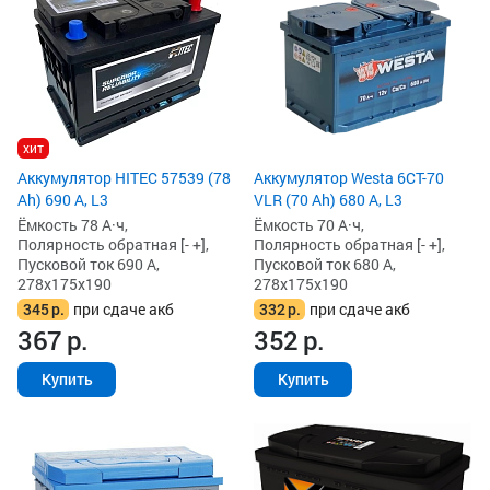
хит
Аккумулятор HITEC 57539 (78
Аккумулятор Westa 6СТ-70
Ah) 690 А, L3
VLR (70 Ah) 680 А, L3
Ёмкость 78 А·ч,
Ёмкость 70 А·ч,
Полярность обратная [- +],
Полярность обратная [- +],
Пусковой ток 690 А,
Пусковой ток 680 А,
278x175x190
278x175x190
345
р.
при сдаче акб
332
р.
при сдаче акб
367
р.
352
р.
Купить
Купить