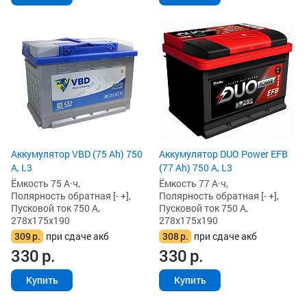
Аккумулятор VBD (75 Ah) 750
Аккумулятор DUO Power EFB
А, L3
(77 Ah) 750 А, L3
Ёмкость 75 А·ч,
Ёмкость 77 А·ч,
Полярность обратная [- +],
Полярность обратная [- +],
Пусковой ток 750 А,
Пусковой ток 750 А,
278x175x190
278x175x190
309
р.
при сдаче акб
308
р.
при сдаче акб
330
р.
330
р.
Купить
Купить