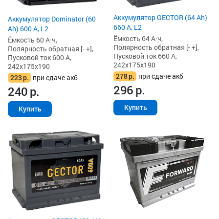
Аккумулятор GECTOR (64 Ah)
Аккумулятор Dominator (60
660 А, L2
Ah) 600 А, L2
Ёмкость 64 А·ч,
Ёмкость 60 А·ч,
Полярность обратная [- +],
Полярность обратная [- +],
Пусковой ток 660 А,
Пусковой ток 600 А,
242x175x190
242x175x190
278
р.
при сдаче акб
223
р.
при сдаче акб
296
р.
240
р.
Купить
Купить