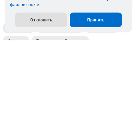
файлов cookie
.
info@akkamulik.by
Отклонить
Принять
Доставка
Пункты выдачи
Магазины
Оплата
Безналичный расчет
Прием б/у акб
Информация
Отзывы
Контакты
© 2026. ООО «Аккамулик». 220056, Беларусь, г. Минск,
пр. Независимости, д.199.
УНП 192748524. Зарегистрирован в торговом реестре
№ 369712 от 01.03.2017