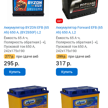
хит
Аккумулятор BYZON EFB (65
Аккумулятор Forward EFB (65
Ah) 650 А, (BYZ650F) L2
Ah) 650 А, L2
Ёмкость 65 А·ч,
Ёмкость 65 А·ч,
Полярность обратная [- +],
Полярность обратная [- +],
Пусковой ток 650 А,
Пусковой ток 650 А,
242x175x190
242x175x190
277
р.
при сдаче акб
299
р.
при сдаче акб
295
р.
317
р.
Купить
Купить