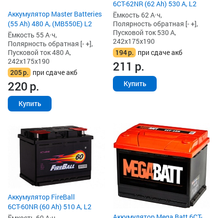
6СТ-62NR (62 Ah) 530 А, L2
Аккумулятор Master Batteries
Ёмкость 62 А·ч,
Полярность обратная [- +],
(55 Ah) 480 А, (MB550E) L2
Пусковой ток 530 А,
Ёмкость 55 А·ч,
242x175x190
Полярность обратная [- +],
194
р.
при сдаче акб
Пусковой ток 480 А,
242x175x190
211
р.
205
р.
при сдаче акб
220
р.
Купить
Купить
Аккумулятор FireBall
6СТ-60NR (60 Ah) 510 А, L2
Аккумулятор Mega Batt 6CT-
Ёмкость 60 А·ч,