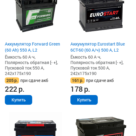
Аккумулятор Forward Green
Аккумулятор Eurostart Blue
(60 Ah) 550 А, L2
6CT-60 (60 А/ч) 500 А, L2
Ёмкость 60 А·ч,
Ёмкость 60 А·ч,
Полярность обратная [- +],
Полярность обратная [- +],
Пусковой ток 550 А,
Пусковой ток 500 А,
242x175x190
242x175x190
205
р.
при сдаче акб
161
р.
при сдаче акб
222
р.
178
р.
Купить
Купить