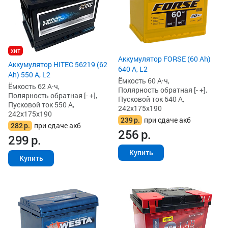
хит
Аккумулятор FORSE (60 Ah)
Аккумулятор HITEC 56219 (62
640 А, L2
Ah) 550 А, L2
Ёмкость 60 А·ч,
Ёмкость 62 А·ч,
Полярность обратная [- +],
Полярность обратная [- +],
Пусковой ток 640 А,
Пусковой ток 550 А,
242x175x190
242x175x190
239
р.
при сдаче акб
282
р.
при сдаче акб
256
р.
299
р.
Купить
Купить