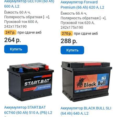
Аккумулятор GECTOR (60 Ah)
Аккумулятор Forward
600 А, L2
Premium (66 Ah) 620 А, L2
Ёмкость 60 А·ч,
Ёмкость 66 А·ч,
Полярность обратная [- +],
Полярность обратная [- +],
Пусковой ток 600 А,
Пусковой ток 620 А,
242x175x190
242x175x190
247
р.
при сдаче акб
270
р.
при сдаче акб
264
р.
288
р.
Купить
Купить
Аккумулятор START.BAT
Аккумулятор BLACK BULL SLI
6СТ-60 (60 Ah) 510 А, (РБ) L2
(64 Ah) 640 А, L2