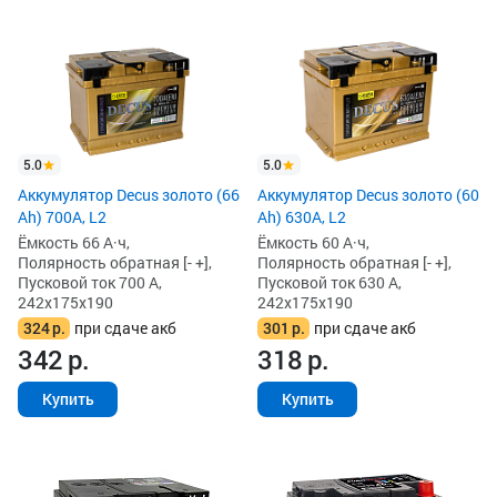
5.0
5.0
Аккумулятор Decus золото (66
Аккумулятор Decus золото (60
Ah) 700A, L2
Ah) 630A, L2
Ёмкость 66 А·ч,
Ёмкость 60 А·ч,
Полярность обратная [- +],
Полярность обратная [- +],
Пусковой ток 700 А,
Пусковой ток 630 А,
242x175x190
242x175x190
324
р.
при сдаче акб
301
р.
при сдаче акб
342
р.
318
р.
Купить
Купить