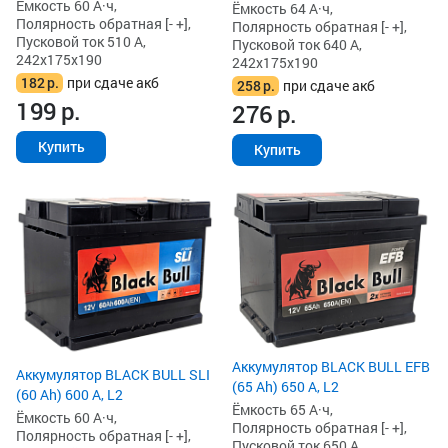
Ёмкость 60 А·ч,
Ёмкость 64 А·ч,
Полярность обратная [- +],
Полярность обратная [- +],
Пусковой ток 510 А,
Пусковой ток 640 А,
242x175x190
242x175x190
182
р.
при сдаче акб
258
р.
при сдаче акб
199
р.
276
р.
Купить
Купить
Аккумулятор BLACK BULL EFB
Аккумулятор BLACK BULL SLI
(65 Ah) 650 А, L2
(60 Ah) 600 А, L2
Ёмкость 65 А·ч,
Ёмкость 60 А·ч,
Полярность обратная [- +],
Полярность обратная [- +],
Пусковой ток 650 А,