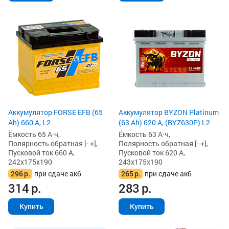
Аккумулятор FORSE EFB (65
Аккумулятор BYZON Platinum
Ah) 660 А, L2
(63 Ah) 620 А, (BYZ630P) L2
Ёмкость 65 А·ч,
Ёмкость 63 А·ч,
Полярность обратная [- +],
Полярность обратная [- +],
Пусковой ток 660 А,
Пусковой ток 620 А,
242x175x190
243x175x190
296
р.
при сдаче акб
265
р.
при сдаче акб
314
р.
283
р.
Купить
Купить