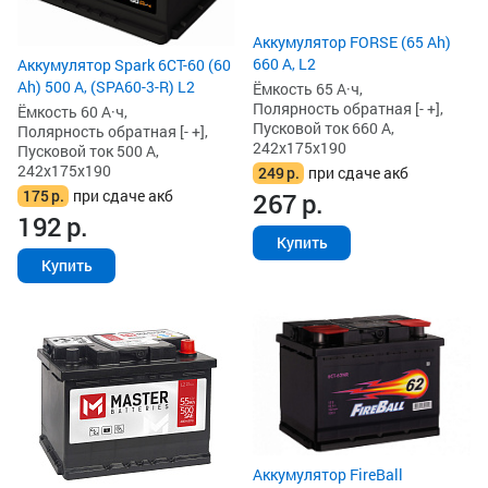
Аккумулятор FORSE (65 Ah)
660 А, L2
Аккумулятор Spark 6СТ-60 (60
Ah) 500 А, (SPA60-3-R) L2
Ёмкость 65 А·ч,
Полярность обратная [- +],
Ёмкость 60 А·ч,
Пусковой ток 660 А,
Полярность обратная [- +],
242x175x190
Пусковой ток 500 А,
242x175x190
249
р.
при сдаче акб
175
р.
при сдаче акб
267
р.
192
р.
Купить
Купить
Аккумулятор FireBall