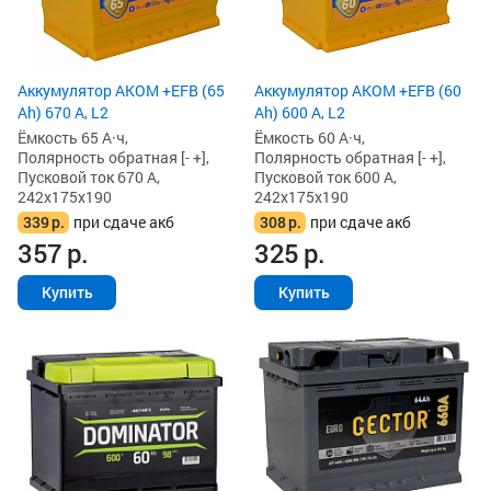
Аккумулятор AKOM +EFB (65
Аккумулятор AKOM +EFB (60
Ah) 670 А, L2
Ah) 600 А, L2
Ёмкость 65 А·ч,
Ёмкость 60 А·ч,
Полярность обратная [- +],
Полярность обратная [- +],
Пусковой ток 670 А,
Пусковой ток 600 А,
242x175x190
242x175x190
339
р.
при сдаче акб
308
р.
при сдаче акб
357
р.
325
р.
Купить
Купить