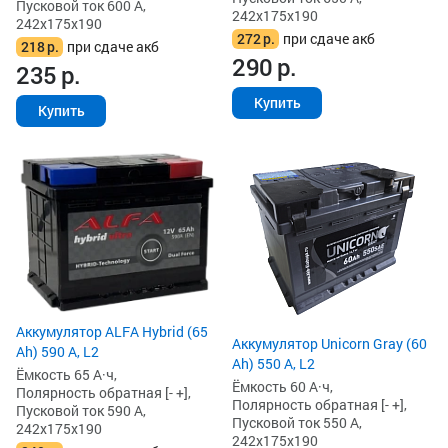
Пусковой ток 600 А,
242x175x190
242x175x190
272
р.
при сдаче акб
218
р.
при сдаче акб
290
р.
235
р.
Купить
Купить
Аккумулятор ALFA Hybrid (65
Аккумулятор Unicorn Gray (60
Ah) 590 А, L2
Ah) 550 А, L2
Ёмкость 65 А·ч,
Ёмкость 60 А·ч,
Полярность обратная [- +],
Полярность обратная [- +],
Пусковой ток 590 А,
Пусковой ток 550 А,
242x175x190
242x175x190