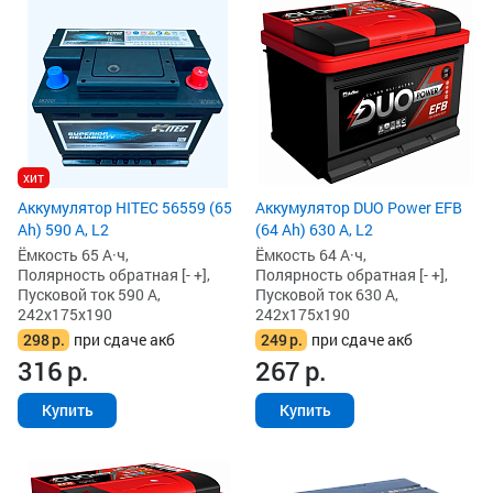
хит
Аккумулятор HITEC 56559 (65
Аккумулятор DUO Power EFB
Ah) 590 А, L2
(64 Ah) 630 А, L2
Ёмкость 65 А·ч,
Ёмкость 64 А·ч,
Полярность обратная [- +],
Полярность обратная [- +],
Пусковой ток 590 А,
Пусковой ток 630 А,
242x175x190
242x175x190
298
р.
при сдаче акб
249
р.
при сдаче акб
316
р.
267
р.
Купить
Купить