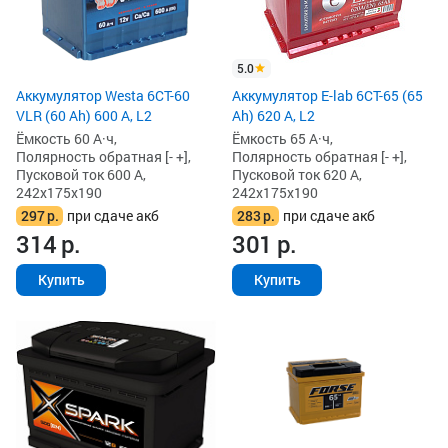
5.0
Аккумулятор Westa 6СТ-60
Аккумулятор E-lab 6СТ-65 (65
VLR (60 Ah) 600 А, L2
Ah) 620 А, L2
Ёмкость 60 А·ч,
Ёмкость 65 А·ч,
Полярность обратная [- +],
Полярность обратная [- +],
Пусковой ток 600 А,
Пусковой ток 620 А,
242x175x190
242x175x190
297
р.
при сдаче акб
283
р.
при сдаче акб
314
р.
301
р.
Купить
Купить