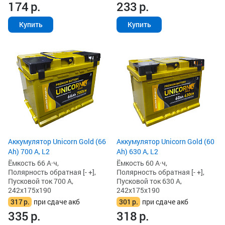
174
р.
233
р.
Купить
Купить
Аккумулятор Unicorn Gold (66
Аккумулятор Unicorn Gold (60
Ah) 700 А, L2
Ah) 630 А, L2
Ёмкость 66 А·ч,
Ёмкость 60 А·ч,
Полярность обратная [- +],
Полярность обратная [- +],
Пусковой ток 700 А,
Пусковой ток 630 А,
242x175x190
242x175x190
317
р.
при сдаче акб
301
р.
при сдаче акб
335
р.
318
р.