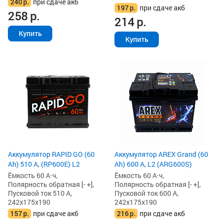
240
р.
при сдаче акб
197
р.
при сдаче акб
258
р.
214
р.
Купить
Купить
Аккумулятор RAPID GO (60
Аккумулятор AREX Grand (60
Ah) 510 А, (RP600E) L2
Ah) 600 А, L2 (ARG600S)
Ёмкость 60 А·ч,
Ёмкость 60 А·ч,
Полярность обратная [- +],
Полярность обратная [- +],
Пусковой ток 510 А,
Пусковой ток 600 А,
242x175x190
242x175x190
157
р.
при сдаче акб
216
р.
при сдаче акб