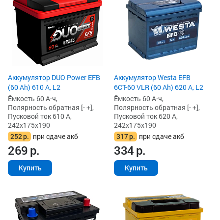
Аккумулятор DUO Power EFB
Аккумулятор Westa EFB
(60 Ah) 610 А, L2
6СТ-60 VLR (60 Ah) 620 А, L2
Ёмкость 60 А·ч,
Ёмкость 60 А·ч,
Полярность обратная [- +],
Полярность обратная [- +],
Пусковой ток 610 А,
Пусковой ток 620 А,
242x175x190
242x175x190
252
р.
при сдаче акб
317
р.
при сдаче акб
269
р.
334
р.
Купить
Купить