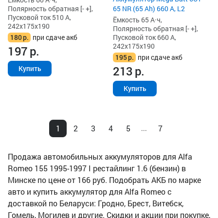
Полярность обратная [- +],
65 NR (65 Ah) 660 А, L2
Пусковой ток 510 А,
Ёмкость 65 А·ч,
242x175x190
Полярность обратная [- +],
180
р.
при сдаче акб
Пусковой ток 660 А,
242x175x190
197
р.
195
р.
при сдаче акб
213
р.
Купить
Купить
1
2
3
4
5
7
...
Продажа автомобильных аккумуляторов для Alfa
Romeo 155 1995-1997 I рестайлинг 1.6 (бензин) в
Минске по цене от 166 руб. Подобрать АКБ по марке
авто и купить аккумулятор для Alfa Romeo с
доставкой по Беларуси: Гродно, Брест, Витебск,
Гомель, Могилев и другие. Скидки и акции при покупке,