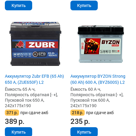
Купить
Купить
Аккумулятор Zubr EFB (65 Ah)
Аккумулятор BYZON Strong
650 А, (ZUE650F) L2
(60 Ah) 600 А, (BYZ600S) L2
Ёмкость 65 А·ч,
Ёмкость 60 А·ч,
Полярность обратная [- +],
Полярность обратная [- +],
Пусковой ток 650 А,
Пусковой ток 600 А,
242x175x190
242x175x190
371
р.
при сдаче акб
218
р.
при сдаче акб
389
р.
235
р.
Купить
Купить