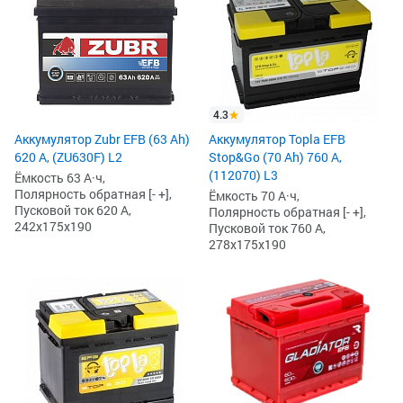
4.3
Аккумулятор Zubr EFB (63 Ah)
Аккумулятор Topla EFB
620 А, (ZU630F) L2
Stop&Go (70 Ah) 760 А,
(112070) L3
Ёмкость 63 А·ч,
Полярность обратная [- +],
Ёмкость 70 А·ч,
Пусковой ток 620 А,
Полярность обратная [- +],
242x175x190
Пусковой ток 760 А,
278x175x190