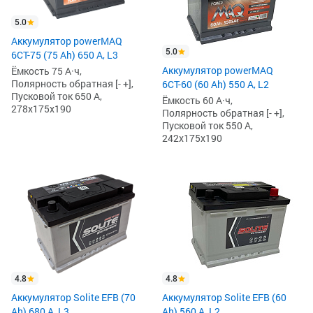
5.0
Аккумулятор powerMAQ
5.0
6СТ-75 (75 Ah) 650 А, L3
Аккумулятор powerMAQ
Ёмкость 75 А·ч,
Полярность обратная [- +],
6СТ-60 (60 Ah) 550 А, L2
Пусковой ток 650 А,
Ёмкость 60 А·ч,
278x175x190
Полярность обратная [- +],
Пусковой ток 550 А,
242x175x190
4.8
4.8
Аккумулятор Solite EFB (70
Аккумулятор Solite EFB (60
Ah) 680 А, L3
Ah) 560 А, L2