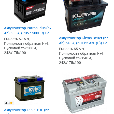
Аккумулятор Patron Plus (57
Ah) 500 А, (PB57-500RC) L2
Аккумулятор Klema Better (65
Ёмкость 57 А·ч,
Ah) 640 А, (6CТ-65 АзЕ (B)) L2
Полярность обратная [- +],
Пусковой ток 500 А,
Ёмкость 65 А·ч,
242x175x190
Полярность обратная [- +],
Пусковой ток 640 А,
242x175x190
4.3
Аккумулятор Topla TOP (66