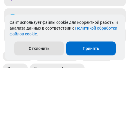
Telegram
Cайт использует файлы cookie для корректной работы и
анализа данных в соответствии с
Политикой обработки
файлов cookie
.
info@akkamulik.by
Отклонить
Принять
Доставка
Пункты выдачи
Магазины
Оплата
Безналичный расчет
Прием б/у акб
Информация
Отзывы
Контакты
© 2026. ООО «Аккамулик». 220056, Беларусь, г. Минск,
пр. Независимости, д.199.
УНП 192748524. Зарегистрирован в торговом реестре
№ 369712 от 01.03.2017