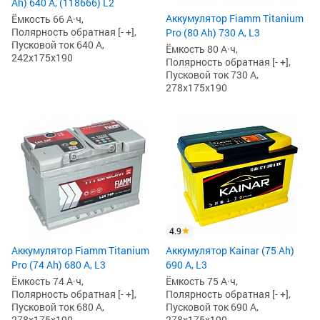
Ah) 640 А, (118666) L2
Аккумулятор Fiamm Titanium
Ёмкость 66 А·ч,
Полярность обратная [- +],
Pro (80 Ah) 730 А, L3
Пусковой ток 640 А,
Ёмкость 80 А·ч,
242x175x190
Полярность обратная [- +],
Пусковой ток 730 А,
278x175x190
4.9
Аккумулятор Fiamm Titanium
Аккумулятор Kainar (75 Ah)
Pro (74 Ah) 680 А, L3
690 А, L3
Ёмкость 74 А·ч,
Ёмкость 75 А·ч,
Полярность обратная [- +],
Полярность обратная [- +],
Пусковой ток 680 А,
Пусковой ток 690 А,
278x175x190
278x175x190