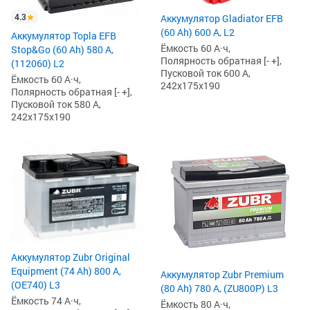
4.3
Аккумулятор Gladiator EFB
(60 Ah) 600 А, L2
Аккумулятор Topla EFB
Ёмкость 60 А·ч,
Stop&Go (60 Ah) 580 А,
Полярность обратная [- +],
(112060) L2
Пусковой ток 600 А,
Ёмкость 60 А·ч,
242x175x190
Полярность обратная [- +],
Пусковой ток 580 А,
242x175x190
Аккумулятор Zubr Original
Equipment (74 Ah) 800 А,
Аккумулятор Zubr Premium
(OE740) L3
(80 Ah) 780 А, (ZU800P) L3
Ёмкость 74 А·ч,
Ёмкость 80 А·ч,