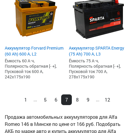
Аккумулятор Forvard Premium
Аккумулятор SPARTA Energy
(60 Ah) 600 А, L2
(75 Ah) 700 А, L3
Ёмкость 60 А·ч,
Ёмкость 75 А·ч,
Полярность обратная [- +],
Полярность обратная [- +],
Пусковой ток 600 А,
Пусковой ток 700 А,
242x175x190
278x175x190
1
5
6
7
8
9
12
...
...
Продажа автомобильных аккумуляторов для Alfa
Romeo 146 в Минске по цене от 166 руб. Подобрать
АКБ по марке авто и купить аккумулятор для Alfa