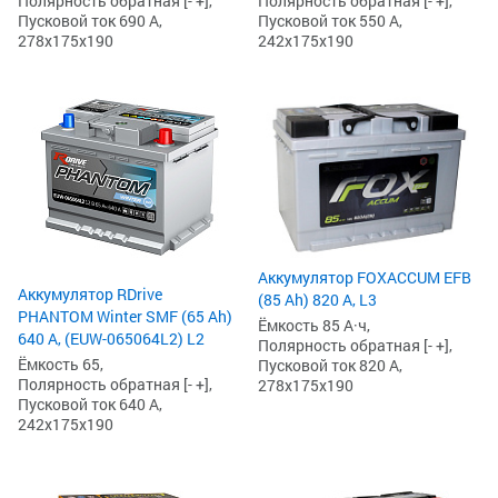
Полярность обратная [- +],
Полярность обратная [- +],
Пусковой ток 690 А,
Пусковой ток 550 А,
278x175x190
242x175x190
Аккумулятор FOXACCUM EFB
Аккумулятор RDrive
(85 Ah) 820 А, L3
PHANTOM Winter SMF (65 Ah)
Ёмкость 85 А·ч,
640 А, (EUW-065064L2) L2
Полярность обратная [- +],
Ёмкость 65,
Пусковой ток 820 А,
Полярность обратная [- +],
278x175x190
Пусковой ток 640 А,
242x175x190