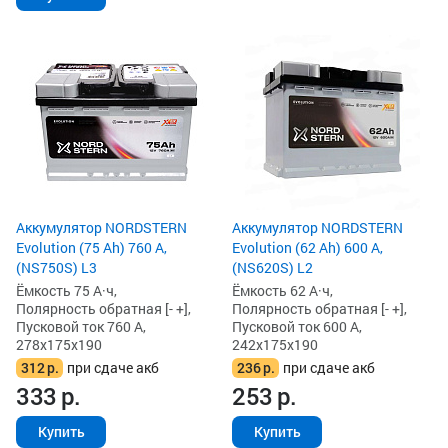
Аккумулятор NORDSTERN
Аккумулятор NORDSTERN
Evolution (75 Ah) 760 А,
Evolution (62 Ah) 600 А,
(NS750S) L3
(NS620S) L2
Ёмкость 75 А·ч,
Ёмкость 62 А·ч,
Полярность обратная [- +],
Полярность обратная [- +],
Пусковой ток 760 А,
Пусковой ток 600 А,
278x175x190
242x175x190
312
р.
при сдаче акб
236
р.
при сдаче акб
333
р.
253
р.
Купить
Купить