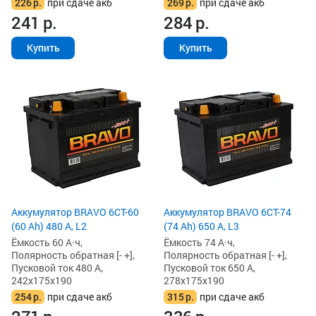
226
р.
при сдаче акб
269
р.
при сдаче акб
241
р.
284
р.
Купить
Купить
Аккумулятор BRAVO 6CT-60
Аккумулятор BRAVO 6CT-74
(60 Ah) 480 А, L2
(74 Ah) 650 А, L3
Ёмкость 60 А·ч,
Ёмкость 74 А·ч,
Полярность обратная [- +],
Полярность обратная [- +],
Пусковой ток 480 А,
Пусковой ток 650 А,
242x175x190
278x175x190
254
р.
при сдаче акб
315
р.
при сдаче акб