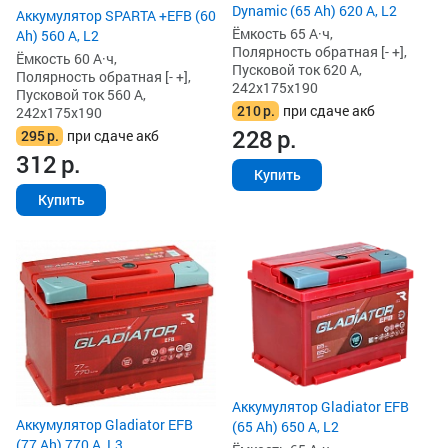
Dynamic (65 Ah) 620 А, L2
Аккумулятор SPARTA +EFB (60
Ёмкость 65 А·ч,
Ah) 560 А, L2
Полярность обратная [- +],
Ёмкость 60 А·ч,
Пусковой ток 620 А,
Полярность обратная [- +],
242x175x190
Пусковой ток 560 А,
210
р.
при сдаче акб
242x175x190
228
р.
295
р.
при сдаче акб
312
р.
Купить
Купить
Аккумулятор Gladiator EFB
Аккумулятор Gladiator EFB
(65 Ah) 650 А, L2
(77 Ah) 770 А, L3