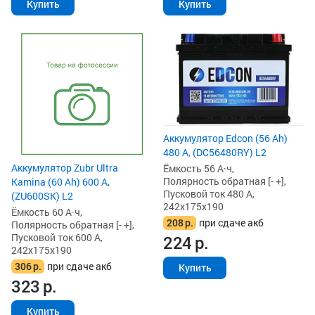
Купить
Купить
Аккумулятор Edcon (56 Ah)
480 А, (DC56480RY) L2
Аккумулятор Zubr Ultra
Ёмкость 56 А·ч,
Полярность обратная [- +],
Kamina (60 Ah) 600 А,
Пусковой ток 480 А,
(ZU600SK) L2
242x175x190
Ёмкость 60 А·ч,
208
р.
при сдаче акб
Полярность обратная [- +],
Пусковой ток 600 А,
224
р.
242x175x190
306
р.
при сдаче акб
Купить
323
р.
Купить