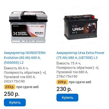
Аккумулятор NORDSTERN
Аккумулятор Ursa Extra Power
Evolution (60 Ah) 600 А,
(75 Ah) 680 А, (UE750E) L3
(NS600S) L2
Ёмкость 75 А·ч,
Полярность обратная [- +],
Ёмкость 60 А·ч,
Пусковой ток 680 А,
Полярность обратная [- +],
278x175x190
Пусковой ток 600 А,
242x175x190
209
р.
при сдаче акб
233
р.
при сдаче акб
230
р.
250
р.
Купить
Купить