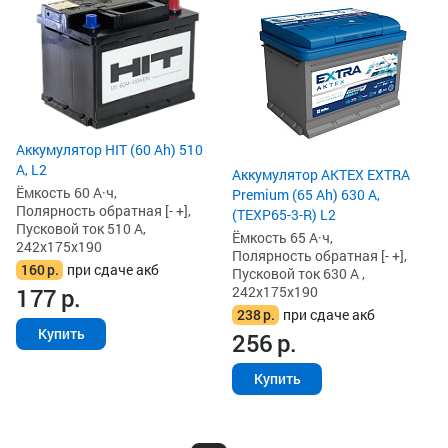
Аккумулятор HIT (60 Ah) 510
А, L2
Аккумулятор AKTEX EXTRA
Ёмкость 60 А·ч,
Premium (65 Ah) 630 А,
Полярность обратная [- +],
(TEXP65-3-R) L2
Пусковой ток 510 А,
Ёмкость 65 А·ч,
242x175x190
Полярность обратная [- +],
160
р.
при сдаче акб
Пусковой ток 630 А ,
242x175x190
177
р.
238
р.
при сдаче акб
Купить
256
р.
Купить