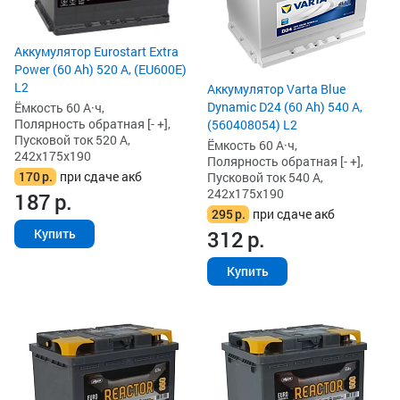
Аккумулятор Eurostart Extra
Power (60 Ah) 520 А, (EU600E)
L2
Аккумулятор Varta Blue
Dynamic D24 (60 Ah) 540 А,
Ёмкость 60 А·ч,
Полярность обратная [- +],
(560408054) L2
Пусковой ток 520 А,
Ёмкость 60 А·ч,
242x175x190
Полярность обратная [- +],
170
р.
при сдаче акб
Пусковой ток 540 А,
242x175x190
187
р.
295
р.
при сдаче акб
312
р.
Купить
Купить