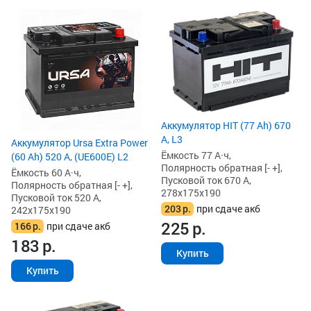
Аккумулятор HIT (77 Ah) 670
А, L3
Аккумулятор Ursa Extra Power
Ёмкость 77 А·ч,
(60 Ah) 520 А, (UE600E) L2
Полярность обратная [- +],
Ёмкость 60 А·ч,
Пусковой ток 670 А,
Полярность обратная [- +],
278x175x190
Пусковой ток 520 А,
203
р.
при сдаче акб
242x175x190
225
р.
166
р.
при сдаче акб
183
р.
Купить
Купить