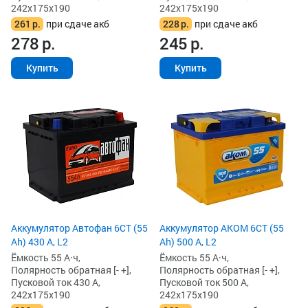
242x175x190
242x175x190
261
р.
при сдаче акб
228
р.
при сдаче акб
278
р.
245
р.
Купить
Купить
Аккумулятор Автофан 6СТ (55
Аккумулятор AKOM 6СТ (55
Ah) 430 А, L2
Ah) 500 А, L2
Ёмкость 55 А·ч,
Ёмкость 55 А·ч,
Полярность обратная [- +],
Полярность обратная [- +],
Пусковой ток 430 А,
Пусковой ток 500 А,
242x175x190
242x175x190