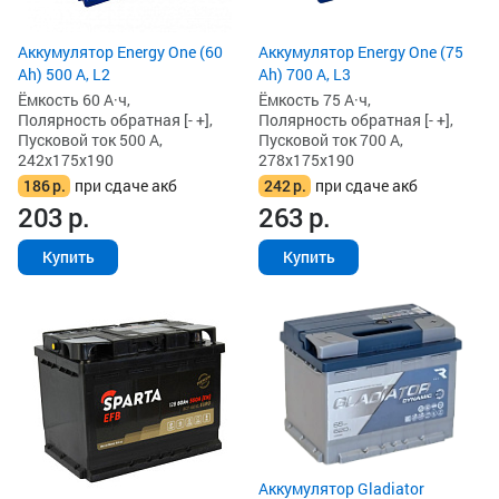
Аккумулятор Energy One (60
Аккумулятор Energy One (75
Ah) 500 А, L2
Ah) 700 А, L3
Ёмкость 60 А·ч,
Ёмкость 75 А·ч,
Полярность обратная [- +],
Полярность обратная [- +],
Пусковой ток 500 А,
Пусковой ток 700 А,
242x175x190
278x175x190
186
р.
при сдаче акб
242
р.
при сдаче акб
203
р.
263
р.
Купить
Купить
Аккумулятор Gladiator