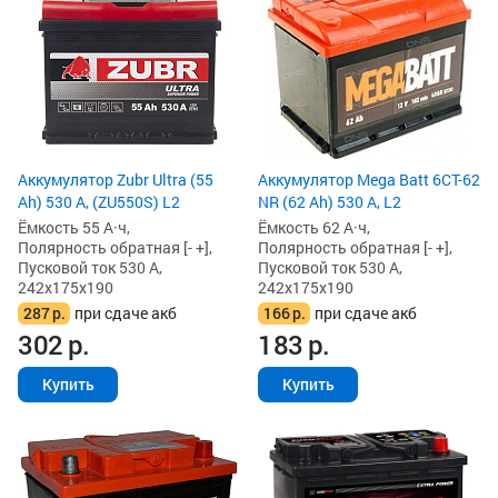
Аккумулятор Zubr Ultra (55
Аккумулятор Mega Batt 6CT-62
Ah) 530 А, (ZU550S) L2
NR (62 Ah) 530 А, L2
Ёмкость 55 А·ч,
Ёмкость 62 А·ч,
Полярность обратная [- +],
Полярность обратная [- +],
Пусковой ток 530 А,
Пусковой ток 530 А,
242x175x190
242x175x190
287
р.
при сдаче акб
166
р.
при сдаче акб
302
р.
183
р.
Купить
Купить