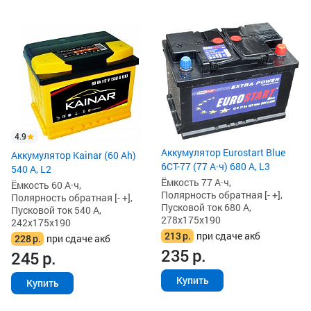
4.9
Аккумулятор Eurostart Blue
Аккумулятор Kainar (60 Ah)
6CT-77 (77 А·ч) 680 А, L3
540 А, L2
Ёмкость 77 А·ч,
Ёмкость 60 А·ч,
Полярность обратная [- +],
Полярность обратная [- +],
Пусковой ток 680 А,
Пусковой ток 540 А,
278x175x190
242x175x190
213
р.
при сдаче акб
228
р.
при сдаче акб
235
р.
245
р.
Купить
Купить