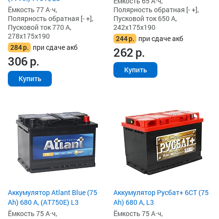
Ёмкость 65 А·ч,
Ёмкость 77 А·ч,
Полярность обратная [- +],
Полярность обратная [- +],
Пусковой ток 650 А,
Пусковой ток 770 А,
242x175x190
278x175x190
244
р.
при сдаче акб
284
р.
при сдаче акб
262
р.
306
р.
Купить
Купить
Аккумулятор Atlant Blue (75
Аккумулятор Русбат+ 6СТ (75
Ah) 680 А, (AT750E) L3
Ah) 680 А, L3
Ёмкость 75 А·ч,
Ёмкость 75 А·ч,