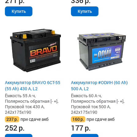
271
р.
336
р.
Купить
Купить
Аккумулятор BRAVO 6CT-55
Аккумулятор #ODИH (60 Ah)
(55 Ah) 430 А, L2
500 А, L2
Ёмкость 55 А·ч,
Ёмкость 60 А·ч,
Полярность обратная [- +],
Полярность обратная [- +],
Пусковой ток 430 А,
Пусковой ток 500 А,
242x175x190
242x175x190
237
р.
при сдаче акб
160
р.
при сдаче акб
252
р.
177
р.