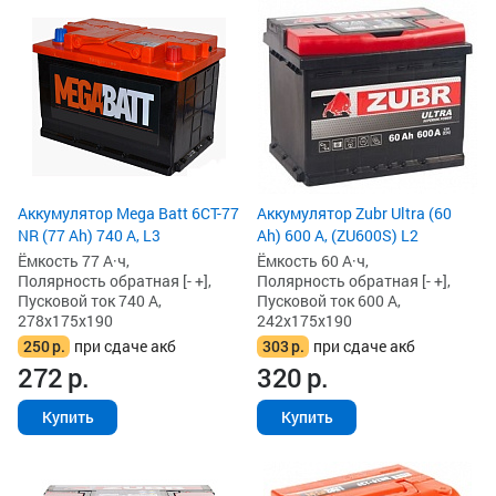
Аккумулятор Mega Batt 6CT-77
Аккумулятор Zubr Ultra (60
NR (77 Ah) 740 А, L3
Ah) 600 А, (ZU600S) L2
Ёмкость 77 А·ч,
Ёмкость 60 А·ч,
Полярность обратная [- +],
Полярность обратная [- +],
Пусковой ток 740 А,
Пусковой ток 600 А,
278x175x190
242x175x190
250
р.
при сдаче акб
303
р.
при сдаче акб
272
р.
320
р.
Купить
Купить