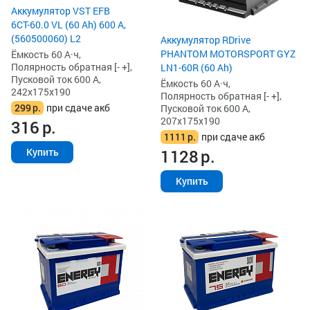
Аккумулятор VST EFB
6СТ-60.0 VL (60 Ah) 600 А,
(560500060) L2
Аккумулятор RDrive
PHANTOM MOTORSPORT GYZ
Ёмкость 60 А·ч,
Полярность обратная [- +],
LN1-60R (60 Ah)
Пусковой ток 600 А,
Ёмкость 60 А·ч,
242x175x190
Полярность обратная [- +],
299
р.
при сдаче акб
Пусковой ток 600 А,
207x175x190
316
р.
1111
р.
при сдаче акб
1128
р.
Купить
Купить