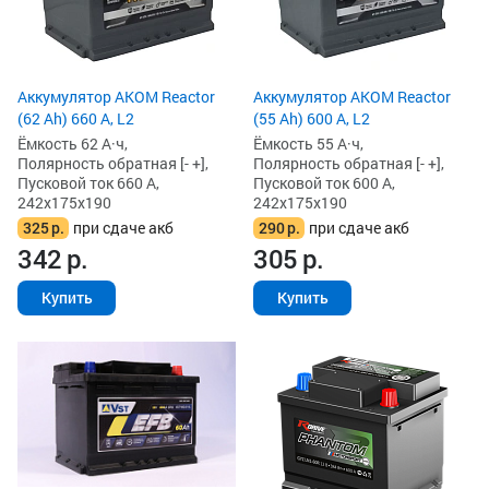
Аккумулятор AKOM Reactor
Аккумулятор AKOM Reactor
(62 Ah) 660 А, L2
(55 Ah) 600 А, L2
Ёмкость 62 А·ч,
Ёмкость 55 А·ч,
Полярность обратная [- +],
Полярность обратная [- +],
Пусковой ток 660 А,
Пусковой ток 600 А,
242x175x190
242x175x190
325
р.
при сдаче акб
290
р.
при сдаче акб
342
р.
305
р.
Купить
Купить