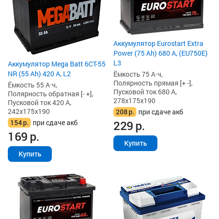
Аккумулятор Eurostart Extra
Power (75 Ah) 680 А, (EU750E)
L3
Аккумулятор Mega Batt 6CT-55
NR (55 Ah) 420 А, L2
Ёмкость 75 А·ч,
Полярность прямая [+ -],
Ёмкость 55 А·ч,
Пусковой ток 680 А,
Полярность обратная [- +],
278x175x190
Пусковой ток 420 А,
242x175x190
208
р.
при сдаче акб
229
р.
154
р.
при сдаче акб
169
р.
Купить
Купить