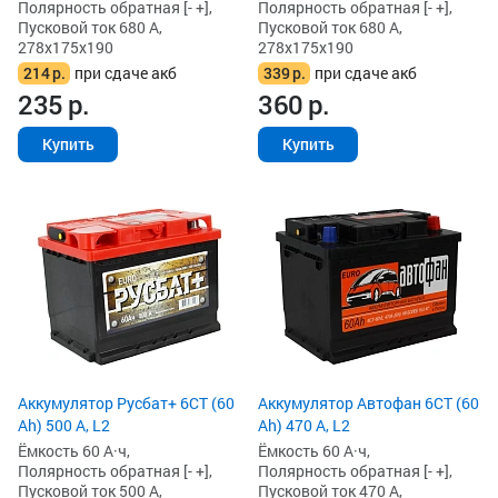
Полярность обратная [- +],
Полярность обратная [- +],
Пусковой ток 680 А,
Пусковой ток 680 А,
278x175x190
278x175x190
214
р.
при сдаче акб
339
р.
при сдаче акб
235
р.
360
р.
Купить
Купить
Аккумулятор Русбат+ 6СТ (60
Аккумулятор Автофан 6СТ (60
Ah) 500 А, L2
Ah) 470 А, L2
Ёмкость 60 А·ч,
Ёмкость 60 А·ч,
Полярность обратная [- +],
Полярность обратная [- +],
Пусковой ток 500 А,
Пусковой ток 470 А,