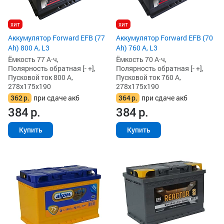
хит
хит
Аккумулятор Forward EFB (77
Аккумулятор Forward EFB (70
Ah) 800 А, L3
Ah) 760 А, L3
Ёмкость 77 А·ч,
Ёмкость 70 А·ч,
Полярность обратная [- +],
Полярность обратная [- +],
Пусковой ток 800 А,
Пусковой ток 760 А,
278x175x190
278x175x190
362
р.
при сдаче акб
364
р.
при сдаче акб
384
р.
384
р.
Купить
Купить