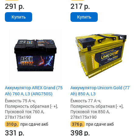
291
р.
217
р.
Купить
Купить
Аккумулятор AREX Grand (75
Аккумулятор Unicorn Gold (77
Ah) 760 А, L3 (ARG750S)
Ah) 850 А, L3
Ёмкость 75 А·ч,
Ёмкость 77 А·ч,
Полярность обратная [- +],
Полярность обратная [- +],
Пусковой ток 760 А,
Пусковой ток 850 А,
278x175x190
278x175x190
310
р.
при сдаче акб
376
р.
при сдаче акб
331
р.
398
р.