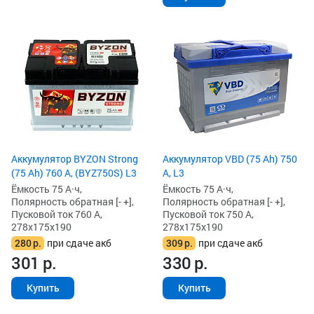
Аккумулятор BYZON Strong
Аккумулятор VBD (75 Ah) 750
(75 Ah) 760 А, (BYZ750S) L3
А, L3
Ёмкость 75 А·ч,
Ёмкость 75 А·ч,
Полярность обратная [- +],
Полярность обратная [- +],
Пусковой ток 760 А,
Пусковой ток 750 А,
278x175x190
278x175x190
280
р.
при сдаче акб
309
р.
при сдаче акб
301
р.
330
р.
Купить
Купить