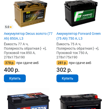
5.0
Аккумулятор Decus золото (77
Аккумулятор Forward Green
Ah) 850А, L3
(75 Ah) 750 А, L3
Ёмкость 77 А·ч,
Ёмкость 75 А·ч,
Полярность обратная [- +],
Полярность обратная [- +],
Пусковой ток 850 А,
Пусковой ток 750 А,
278x175x190
278x175x190
378
р.
при сдаче акб
281
р.
при сдаче акб
400
р.
302
р.
Купить
Купить