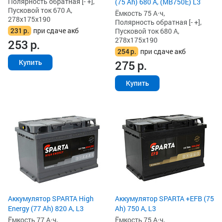
Полярность обратная [- +],
(75 Ah) 680 А, (MB750E) L3
Пусковой ток 670 А,
Ёмкость 75 А·ч,
278x175x190
Полярность обратная [- +],
231
р.
при сдаче акб
Пусковой ток 680 А,
278x175x190
253
р.
254
р.
при сдаче акб
275
р.
Купить
Купить
Аккумулятор SPARTA High
Аккумулятор SPARTA +EFB (75
Energy (77 Ah) 820 А, L3
Ah) 750 А, L3
Ёмкость 77 А·ч,
Ёмкость 75 А·ч,