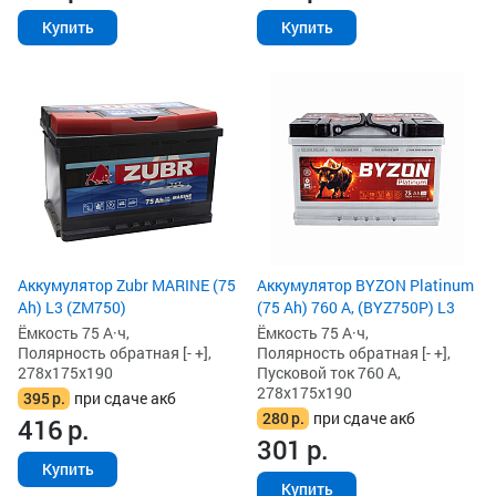
Купить
Купить
Аккумулятор Zubr MARINE (75
Аккумулятор BYZON Platinum
Ah) L3 (ZM750)
(75 Ah) 760 А, (BYZ750P) L3
Ёмкость 75 А·ч,
Ёмкость 75 А·ч,
Полярность обратная [- +],
Полярность обратная [- +],
278x175x190
Пусковой ток 760 А,
278x175x190
395
р.
при сдаче акб
280
р.
при сдаче акб
416
р.
301
р.
Купить
Купить