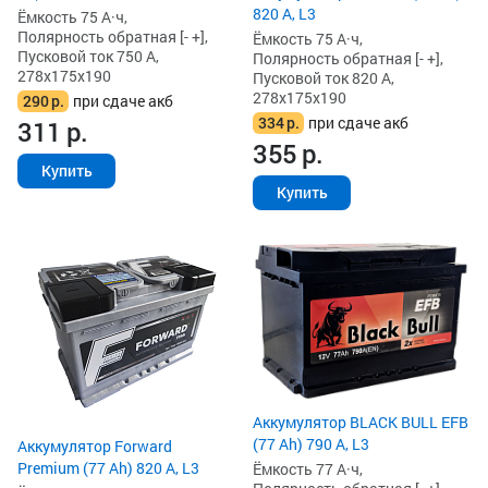
820 А, L3
Ёмкость 75 А·ч,
Полярность обратная [- +],
Ёмкость 75 А·ч,
Пусковой ток 750 А,
Полярность обратная [- +],
278x175x190
Пусковой ток 820 А,
278x175x190
290
р.
при сдаче акб
334
р.
при сдаче акб
311
р.
355
р.
Купить
Купить
Аккумулятор BLACK BULL EFB
(77 Ah) 790 А, L3
Аккумулятор Forward
Premium (77 Ah) 820 А, L3
Ёмкость 77 А·ч,