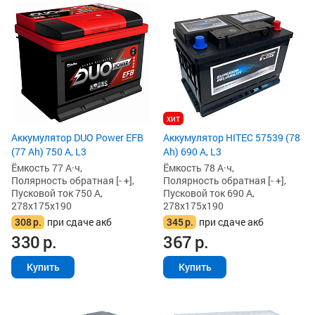
хит
Аккумулятор DUO Power EFB
Аккумулятор HITEC 57539 (78
(77 Ah) 750 А, L3
Ah) 690 А, L3
Ёмкость 77 А·ч,
Ёмкость 78 А·ч,
Полярность обратная [- +],
Полярность обратная [- +],
Пусковой ток 750 А,
Пусковой ток 690 А,
278x175x190
278x175x190
308
р.
при сдаче акб
345
р.
при сдаче акб
330
р.
367
р.
Купить
Купить