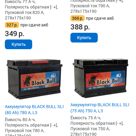
Полярность обратная [- +],
Ёмкость 77 А·ч,
Пусковой ток 790 А,
Полярность обратная [- +],
278x175x190
Пусковой ток 820 А,
278x175x190
366
р.
при сдаче акб
327
р.
при сдаче акб
388
р.
349
р.
Купить
Купить
Аккумулятор BLACK BULL SLI
Аккумулятор BLACK BULL SLI
(75 Ah) 750 А, L3
(80 Ah) 780 А, L3
Ёмкость 75 А·ч,
Ёмкость 80 А·ч,
Полярность обратная [- +],
Полярность обратная [- +],
Пусковой ток 750 А,
Пусковой ток 780 А,
278x175x190
278x175x190