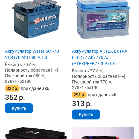
Аккумулятор Westa 6СТ-70
Аккумулятор AKTEX EXTRA
VLR (70 Ah) 680 А, L3
EFB (77 Ah) 770 А,
(ATEXPEFB77-3-R) L3
Ёмкость 70 А·ч,
Полярность обратная [- +],
Ёмкость 77 А·ч,
Пусковой ток 680 А,
Полярность обратная [- +],
278x175x190
Пусковой ток 770 А,
278x175x190
332
р.
при сдаче акб
291
р.
при сдаче акб
352
р.
313
р.
Купить
Купить