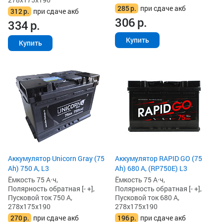
285
р.
при сдаче акб
312
р.
при сдаче акб
306
р.
334
р.
Купить
Купить
Аккумулятор Unicorn Gray (75
Аккумулятор RAPID GO (75
Ah) 750 А, L3
Ah) 680 А, (RP750E) L3
Ёмкость 75 А·ч,
Ёмкость 75 А·ч,
Полярность обратная [- +],
Полярность обратная [- +],
Пусковой ток 750 А,
Пусковой ток 680 А,
278x175x190
278x175x190
270
р.
при сдаче акб
196
р.
при сдаче акб