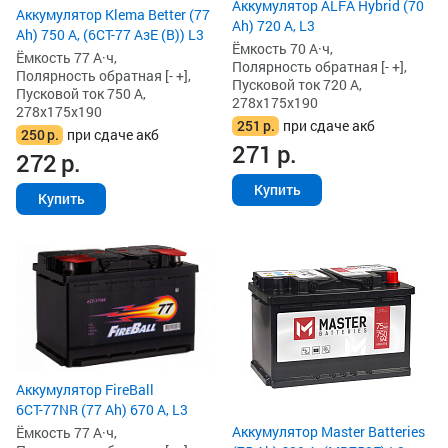
Аккумулятор ALFA Hybrid (70
Аккумулятор Klema Better (77
Ah) 720 А, L3
Ah) 750 А, (6СТ-77 АзЕ (B)) L3
Ёмкость 70 А·ч,
Ёмкость 77 А·ч,
Полярность обратная [- +],
Полярность обратная [- +],
Пусковой ток 720 А,
Пусковой ток 750 А,
278x175x190
278x175x190
251
р.
при сдаче акб
250
р.
при сдаче акб
271
р.
272
р.
Купить
Купить
Аккумулятор FireBall
6СТ-77NR (77 Ah) 670 А, L3
Аккумулятор Master Batteries
Ёмкость 77 А·ч,