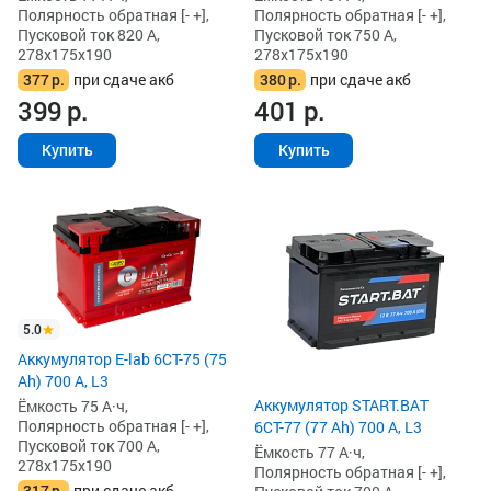
Полярность обратная [- +],
Полярность обратная [- +],
Пусковой ток 820 А,
Пусковой ток 750 А,
278x175x190
278x175x190
377
р.
при сдаче акб
380
р.
при сдаче акб
399
р.
401
р.
Купить
Купить
5.0
Аккумулятор E-lab 6СТ-75 (75
Ah) 700 А, L3
Аккумулятор START.BAT
Ёмкость 75 А·ч,
Полярность обратная [- +],
6СТ-77 (77 Ah) 700 А, L3
Пусковой ток 700 А,
Ёмкость 77 А·ч,
278x175x190
Полярность обратная [- +],
317
р.
при сдаче акб