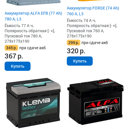
Аккумулятор FORSE (74 Ah)
Аккумулятор ALFA EFB (77 Ah)
760 А, L3
780 А, L3
Ёмкость 74 А·ч,
Ёмкость 77 А·ч,
Полярность обратная [- +],
Полярность обратная [- +],
Пусковой ток 760 А,
Пусковой ток 780 А,
278x175x190
278x175x190
299
р.
при сдаче акб
345
р.
при сдаче акб
320
р.
367
р.
Купить
Купить