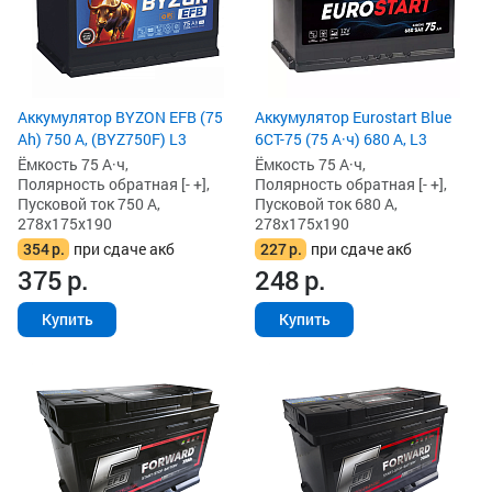
Аккумулятор BYZON EFB (75
Аккумулятор Eurostart Blue
Ah) 750 А, (BYZ750F) L3
6CT-75 (75 А·ч) 680 А, L3
Ёмкость 75 А·ч,
Ёмкость 75 А·ч,
Полярность обратная [- +],
Полярность обратная [- +],
Пусковой ток 750 А,
Пусковой ток 680 А,
278x175x190
278x175x190
354
р.
при сдаче акб
227
р.
при сдаче акб
375
р.
248
р.
Купить
Купить