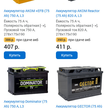
Аккумулятор AKOM +EFB (75
Аккумулятор AKOM Reactor
Ah) 750 А, L3
(75 Ah) 820 А, L3
Ёмкость 75 А·ч,
Ёмкость 75 А·ч,
Полярность обратная [- +],
Полярность обратная [- +],
Пусковой ток 750 А,
Пусковой ток 820 А,
278x175x190
278x175x190
386
р.
при сдаче акб
390
р.
при сдаче акб
407
р.
411
р.
Купить
Купить
Аккумулятор Dominator (75
Ah) 750 А, L3
Аккумулятор GECTOR (75 Ah)