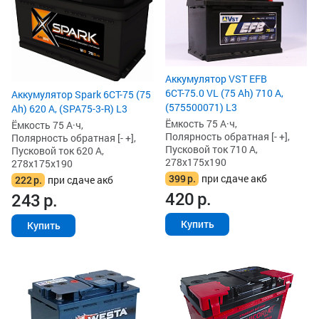
Аккумулятор VST EFB
6СТ-75.0 VL (75 Ah) 710 А,
Аккумулятор Spark 6СТ-75 (75
(575500071) L3
Ah) 620 А, (SPA75-3-R) L3
Ёмкость 75 А·ч,
Ёмкость 75 А·ч,
Полярность обратная [- +],
Полярность обратная [- +],
Пусковой ток 710 А,
Пусковой ток 620 А,
278x175x190
278x175x190
399
р.
при сдаче акб
222
р.
при сдаче акб
420
р.
243
р.
Купить
Купить