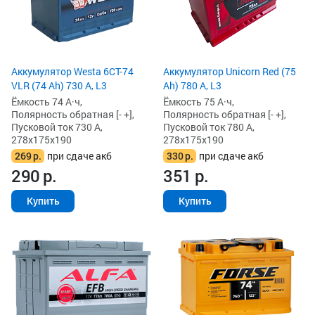
Аккумулятор Westa 6СТ-74
Аккумулятор Unicorn Red (75
VLR (74 Ah) 730 А, L3
Ah) 780 А, L3
Ёмкость 74 А·ч,
Ёмкость 75 А·ч,
Полярность обратная [- +],
Полярность обратная [- +],
Пусковой ток 730 А,
Пусковой ток 780 А,
278x175x190
278x175x190
269
р.
при сдаче акб
330
р.
при сдаче акб
290
р.
351
р.
Купить
Купить