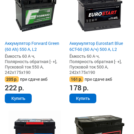
Аккумулятор Forward Green
Аккумулятор Eurostart Blue
(60 Ah) 550 А, L2
6CT-60 (60 А/ч) 500 А, L2
Ёмкость 60 А·ч,
Ёмкость 60 А·ч,
Полярность обратная [- +],
Полярность обратная [- +],
Пусковой ток 550 А,
Пусковой ток 500 А,
242x175x190
242x175x190
205
р.
при сдаче акб
161
р.
при сдаче акб
222
р.
178
р.
Купить
Купить