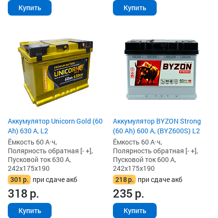
Купить
Купить
Аккумулятор Unicorn Gold (60
Аккумулятор BYZON Strong
Ah) 630 А, L2
(60 Ah) 600 А, (BYZ600S) L2
Ёмкость 60 А·ч,
Ёмкость 60 А·ч,
Полярность обратная [- +],
Полярность обратная [- +],
Пусковой ток 630 А,
Пусковой ток 600 А,
242x175x190
242x175x190
301
р.
при сдаче акб
218
р.
при сдаче акб
318
р.
235
р.
Купить
Купить