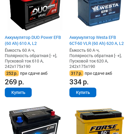
Аккумулятор DUO Power EFB
Аккумулятор Westa EFB
(60 Ah) 610 А, L2
6СТ-60 VLR (60 Ah) 620 А, L2
Ёмкость 60 А·ч,
Ёмкость 60 А·ч,
Полярность обратная [- +],
Полярность обратная [- +],
Пусковой ток 610 А,
Пусковой ток 620 А,
242x175x190
242x175x190
252
р.
при сдаче акб
317
р.
при сдаче акб
269
р.
334
р.
Купить
Купить