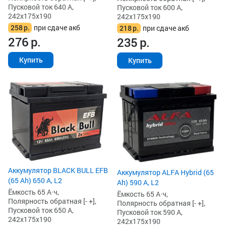
Пусковой ток 640 А,
Пусковой ток 600 А,
242x175x190
242x175x190
258
р.
при сдаче акб
218
р.
при сдаче акб
276
р.
235
р.
Купить
Купить
Аккумулятор BLACK BULL EFB
Аккумулятор ALFA Hybrid (65
(65 Ah) 650 А, L2
Ah) 590 А, L2
Ёмкость 65 А·ч,
Ёмкость 65 А·ч,
Полярность обратная [- +],
Полярность обратная [- +],
Пусковой ток 650 А,
Пусковой ток 590 А,
242x175x190
242x175x190