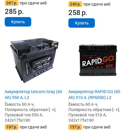
267
р.
при сдаче акб
240
р.
при сдаче акб
285
р.
258
р.
Купить
Купить
Аккумулятор Unicorn Gray (60
Аккумулятор RAPID GO (60
Ah) 550 А, L2
Ah) 510 А, (RP600E) L2
Ёмкость 60 А·ч,
Ёмкость 60 А·ч,
Полярность обратная [- +],
Полярность обратная [- +],
Пусковой ток 550 А,
Пусковой ток 510 А,
242x175x190
242x175x190
197
р.
при сдаче акб
157
р.
при сдаче акб