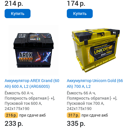
214
р.
174
р.
Купить
Купить
Аккумулятор AREX Grand (60
Аккумулятор Unicorn Gold (66
Ah) 600 А, L2 (ARG600S)
Ah) 700 А, L2
Ёмкость 60 А·ч,
Ёмкость 66 А·ч,
Полярность обратная [- +],
Полярность обратная [- +],
Пусковой ток 600 А,
Пусковой ток 700 А,
242x175x190
242x175x190
216
р.
при сдаче акб
317
р.
при сдаче акб
233
р.
335
р.