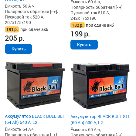
Ёмкость 60 А·ч,
Ёмкость 50 А·ч,
Полярность обратная [- +],
Полярность обратная [- +],
Пусковой ток 510 А,
Пусковой ток 520 А,
242x175x190
207x175x190
182
р.
при сдаче акб
191
р.
при сдаче акб
199
р.
205
р.
Купить
Купить
Аккумулятор BLACK BULL SLI
Аккумулятор BLACK BULL SLI
(64 Ah) 640 А, L2
(60 Ah) 600 А, L2
Ёмкость 64 А·ч,
Ёмкость 60 А·ч,
Полярность обратная [- +],
Полярность обратная [- +],