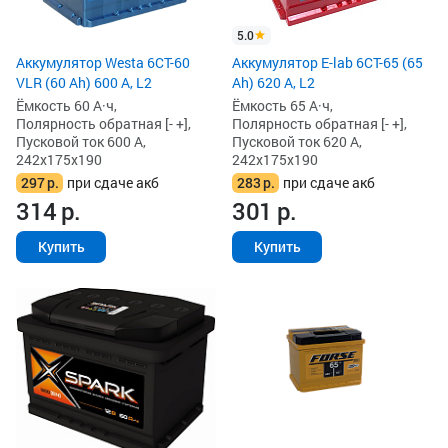
5.0
Аккумулятор Westa 6СТ-60
Аккумулятор E-lab 6СТ-65 (65
VLR (60 Ah) 600 А, L2
Ah) 620 А, L2
Ёмкость 60 А·ч,
Ёмкость 65 А·ч,
Полярность обратная [- +],
Полярность обратная [- +],
Пусковой ток 600 А,
Пусковой ток 620 А,
242x175x190
242x175x190
297
р.
при сдаче акб
283
р.
при сдаче акб
314
р.
301
р.
Купить
Купить