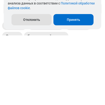
анализа данных в соответствии с
Политикой обработки
файлов cookie
.
info@akkamulik.by
Отклонить
Принять
Доставка
Пункты выдачи
Магазины
Оплата
Безналичный расчет
Прием б/у акб
Информация
Отзывы
Контакты
© 2026. ООО «Аккамулик». 220056, Беларусь, г. Минск,
пр. Независимости, д.199.
УНП 192748524. Зарегистрирован в торговом реестре
№ 369712 от 01.03.2017