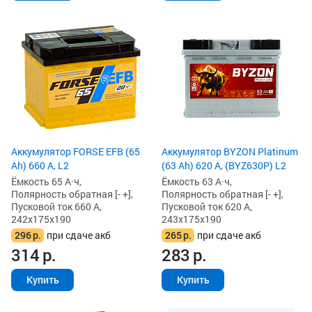
Аккумулятор FORSE EFB (65
Аккумулятор BYZON Platinum
Ah) 660 А, L2
(63 Ah) 620 А, (BYZ630P) L2
Ёмкость 65 А·ч,
Ёмкость 63 А·ч,
Полярность обратная [- +],
Полярность обратная [- +],
Пусковой ток 660 А,
Пусковой ток 620 А,
242x175x190
243x175x190
296
р.
при сдаче акб
265
р.
при сдаче акб
314
р.
283
р.
Купить
Купить