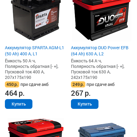
Аккумулятор SPARTA AGM-L1
Аккумулятор DUO Power EFB
(50 Ah) 400 А, L1
(64 Ah) 630 А, L2
Ёмкость 50 А·ч,
Ёмкость 64 А·ч,
Полярность обратная [- +],
Полярность обратная [- +],
Пусковой ток 400 А,
Пусковой ток 630 А,
207x175x190
242x175x190
450
р.
при сдаче акб
249
р.
при сдаче акб
464
р.
267
р.
Купить
Купить