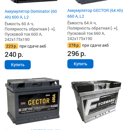
Аккумулятор GECTOR (64 Ah)
Аккумулятор Dominator (60
660 А, L2
Ah) 600 А, L2
Ёмкость 64 А·ч,
Ёмкость 60 А·ч,
Полярность обратная [- +],
Полярность обратная [- +],
Пусковой ток 660 А,
Пусковой ток 600 А,
242x175x190
242x175x190
278
р.
при сдаче акб
223
р.
при сдаче акб
296
р.
240
р.
Купить
Купить