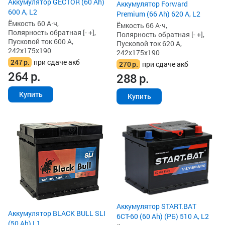
Аккумулятор GECTOR (60 Ah)
Аккумулятор Forward
600 А, L2
Premium (66 Ah) 620 А, L2
Ёмкость 60 А·ч,
Ёмкость 66 А·ч,
Полярность обратная [- +],
Полярность обратная [- +],
Пусковой ток 600 А,
Пусковой ток 620 А,
242x175x190
242x175x190
247
р.
при сдаче акб
270
р.
при сдаче акб
264
р.
288
р.
Купить
Купить
Аккумулятор START.BAT
Аккумулятор BLACK BULL SLI
6СТ-60 (60 Ah) (РБ) 510 А, L2
(50 Ah) L1