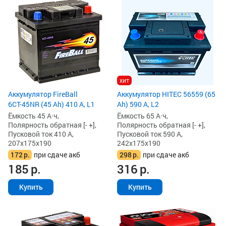
хит
Аккумулятор FireBall
Аккумулятор HITEC 56559 (65
6СТ-45NR (45 Ah) 410 А, L1
Ah) 590 А, L2
Ёмкость 45 А·ч,
Ёмкость 65 А·ч,
Полярность обратная [- +],
Полярность обратная [- +],
Пусковой ток 410 А,
Пусковой ток 590 А,
207x175x190
242x175x190
172
р.
при сдаче акб
298
р.
при сдаче акб
185
р.
316
р.
Купить
Купить