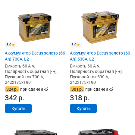
5.0
5.0
Аккумулятор Decus золото (66
Аккумулятор Decus золото (60
Ah) 700A, L2
Ah) 630A, L2
Ёмкость 66 А·ч,
Ёмкость 60 А·ч,
Полярность обратная [- +],
Полярность обратная [- +],
Пусковой ток 700 А,
Пусковой ток 630 А,
242x175x190
242x175x190
324
р.
при сдаче акб
301
р.
при сдаче акб
342
р.
318
р.
Купить
Купить