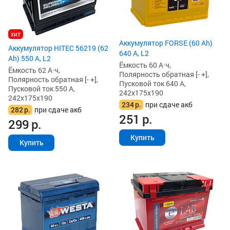
хит
Аккумулятор FORSE (60 Ah)
Аккумулятор HITEC 56219 (62
640 А, L2
Ah) 550 А, L2
Ёмкость 60 А·ч,
Ёмкость 62 А·ч,
Полярность обратная [- +],
Полярность обратная [- +],
Пусковой ток 640 А,
Пусковой ток 550 А,
242x175x190
242x175x190
234
р.
при сдаче акб
282
р.
при сдаче акб
251
р.
299
р.
Купить
Купить