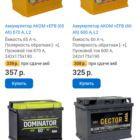
Аккумулятор AKOM +EFB (65
Аккумулятор AKOM +EFB (60
Ah) 670 А, L2
Ah) 600 А, L2
Ёмкость 65 А·ч,
Ёмкость 60 А·ч,
Полярность обратная [- +],
Полярность обратная [- +],
Пусковой ток 670 А,
Пусковой ток 600 А,
242x175x190
242x175x190
339
р.
при сдаче акб
308
р.
при сдаче акб
357
р.
325
р.
Купить
Купить