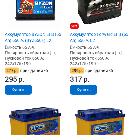
хит
Аккумулятор BYZON EFB (65
Аккумулятор Forward EFB (65
Ah) 650 А, (BYZ650F) L2
Ah) 650 А, L2
Ёмкость 65 А·ч,
Ёмкость 65 А·ч,
Полярность обратная [- +],
Полярность обратная [- +],
Пусковой ток 650 А,
Пусковой ток 650 А,
242x175x190
242x175x190
277
р.
при сдаче акб
299
р.
при сдаче акб
295
р.
317
р.
Купить
Купить