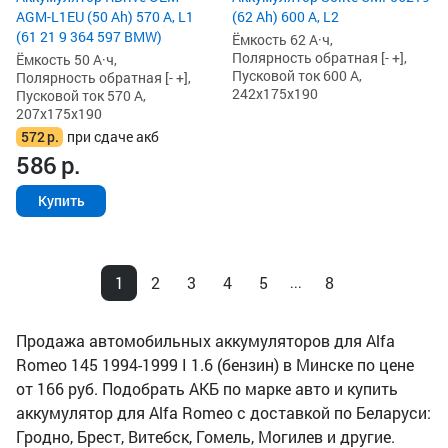
AGM-L1EU (50 Ah) 570 А, L1
(62 Ah) 600 А, L2
(61 21 9 364 597 BMW)
Ёмкость 62 А·ч,
Полярность обратная [- +],
Ёмкость 50 А·ч,
Пусковой ток 600 А,
Полярность обратная [- +],
242x175x190
Пусковой ток 570 А,
207x175x190
572
р.
при сдаче акб
586
р.
Купить
1
2
3
4
5
8
...
Продажа автомобильных аккумуляторов для Alfa
Romeo 145 1994-1999 I 1.6 (бензин) в Минске по цене
от 166 руб. Подобрать АКБ по марке авто и купить
аккумулятор для Alfa Romeo с доставкой по Беларуси:
Гродно, Брест, Витебск, Гомель, Могилев и другие.