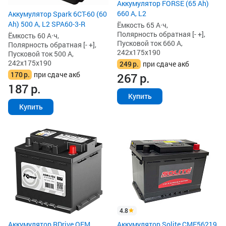
Аккумулятор FORSE (65 Ah)
660 А, L2
Аккумулятор Spark 6СТ-60 (60
Ah) 500 А, L2 SPA60-3-R
Ёмкость 65 А·ч,
Полярность обратная [- +],
Ёмкость 60 А·ч,
Пусковой ток 660 А,
Полярность обратная [- +],
242x175x190
Пусковой ток 500 А,
242x175x190
249
р.
при сдаче акб
170
р.
при сдаче акб
267
р.
187
р.
Купить
Купить
4.8
Аккумулятор RDrive OEM
Аккумулятор Solite CMF56219