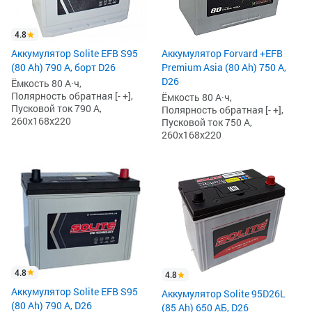
4.8
Аккумулятор Solite EFB S95
Аккумулятор Forvard +EFB
(80 Ah) 790 А, борт D26
Premium Asia (80 Ah) 750 А,
D26
Ёмкость 80 А·ч,
Полярность обратная [- +],
Ёмкость 80 А·ч,
Пусковой ток 790 А,
Полярность обратная [- +],
260x168x220
Пусковой ток 750 А,
260x168x220
4.8
4.8
Аккумулятор Solite EFB S95
Аккумулятор Solite 95D26L
(80 Ah) 790 А, D26
(85 Ah) 650 АБ, D26