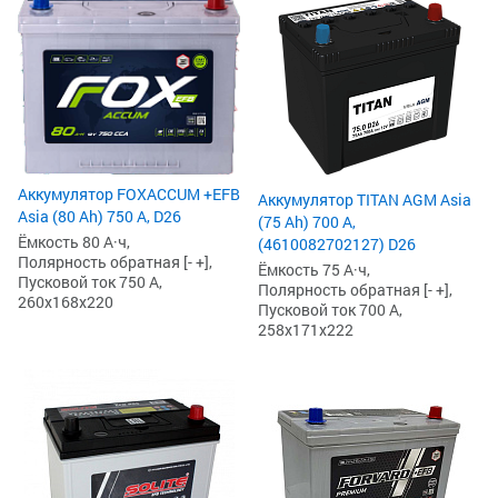
Аккумулятор FOXACCUM +EFB
Аккумулятор TITAN AGM Asia
Asia (80 Ah) 750 А, D26
(75 Ah) 700 А,
Ёмкость 80 А·ч,
(4610082702127) D26
Полярность обратная [- +],
Ёмкость 75 А·ч,
Пусковой ток 750 А,
Полярность обратная [- +],
260x168x220
Пусковой ток 700 А,
258x171x222