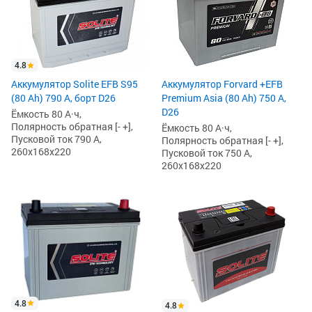
4.8
Аккумулятор Solite EFB S95
Аккумулятор Forvard +EFB
(80 Ah) 790 А, борт D26
Premium Asia (80 Ah) 750 А,
D26
Ёмкость 80 А·ч,
Полярность обратная [- +],
Ёмкость 80 А·ч,
Пусковой ток 790 А,
Полярность обратная [- +],
260x168x220
Пусковой ток 750 А,
260x168x220
4.8
4.8