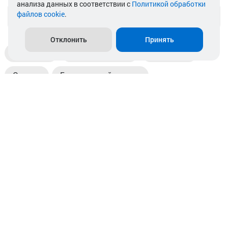
анализа данных в соответствии с
Политикой обработки
файлов cookie
.
info@akkamulik.by
Отклонить
Принять
Доставка
Пункты выдачи
Магазины
Оплата
Безналичный расчет
Прием б/у акб
Информация
Отзывы
Контакты
© 2026. ООО «Аккамулик». 220056, Беларусь, г. Минск,
пр. Независимости, д.199.
УНП 192748524. Зарегистрирован в торговом реестре
№ 369712 от 01.03.2017