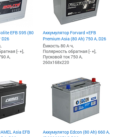
lite EFB S95 (80
Аккумулятор Forvard +EFB
т D26
Premium Asia (80 Ah) 750 А, D26
,
Ёмкость 80 А·ч,
атная [- +],
Полярность обратная [- +],
90 А,
Пусковой ток 750 А,
260x168x220
CAMEL Asia EFB
Аккумулятор Edcon (80 Ah) 660 А,