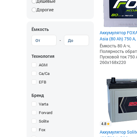
Дешевые
Дорогие
Ёмкость
Аккумулятор FOX
Asia (80 Ah) 750 А,
-
Ёмкость 80 А·ч,
Полярность обратна
Технология
Пусковой ток 750 
260x168x220
AGM
Ca/Ca
EFB
Бренд
Varta
Forvard
Solite
4.8
Fox
Аккумулятор Solit