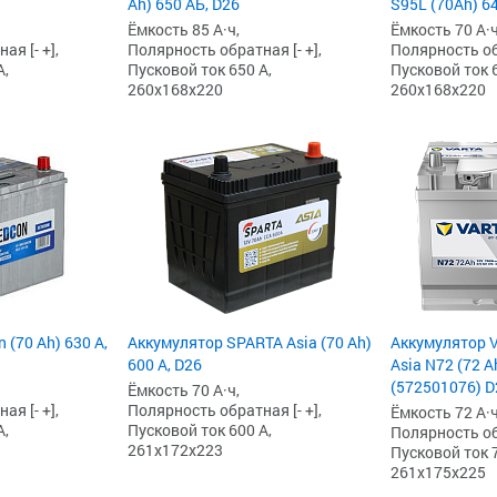
Ah) 650 АБ, D26
S95L (70Ah) 64
Ёмкость 85 А·ч,
Ёмкость 70 А·ч
я [- +],
Полярность обратная [- +],
Полярность обр
А,
Пусковой ток 650 А,
Пусковой ток 6
260x168x220
260x168x220
 (70 Ah) 630 А,
Аккумулятор SPARTA Asia (70 Ah)
Аккумулятор V
600 А, D26
Asia N72 (72 A
(572501076) D
Ёмкость 70 А·ч,
я [- +],
Полярность обратная [- +],
Ёмкость 72 А·ч
А,
Пусковой ток 600 А,
Полярность обр
261x172x223
Пусковой ток 7
261x175x225