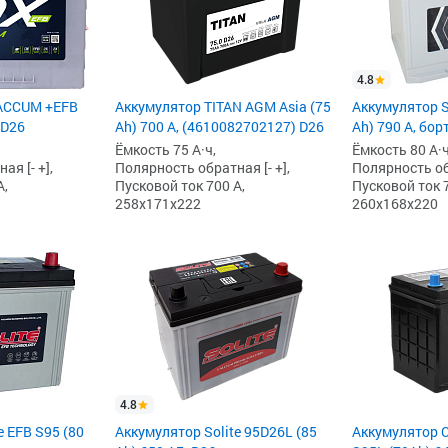
4.8
ACCUM +EFB
Аккумулятор TITAN AGM Asia (75
Аккумулятор So
 D26
Ah) 700 А, (4610082702127) D26
Ah) 790 А, бор
Ёмкость 75 А·ч,
Ёмкость 80 А·ч
я [- +],
Полярность обратная [- +],
Полярность обр
А,
Пусковой ток 700 А,
Пусковой ток 7
258x171x222
260x168x220
4.8
e EFB S95 (80
Аккумулятор Solite 95D26L (85
Аккумулятор 