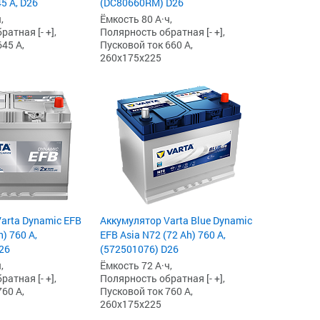
5 А, D26
(DC80660RM) D26
,
Ёмкость 80 А·ч,
атная [- +],
Полярность обратная [- +],
45 А,
Пусковой ток 660 А,
260x175x225
arta Dynamic EFB
Аккумулятор Varta Blue Dynamic
h) 760 А,
EFB Asia N72 (72 Ah) 760 А,
26
(572501076) D26
,
Ёмкость 72 А·ч,
атная [- +],
Полярность обратная [- +],
60 А,
Пусковой ток 760 А,
260x175x225