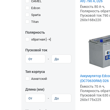
Ah) 790 А, D26
CAMEL
Ёмкость 80 А·ч,
Edcon
Полярность обратна
Sparta
Пусковой ток 790 
260x168x220
Titan
Полярность
обратная [- +]
Пусковой ток
-
Тип корпуса
Аккумулятор Edcon
Азиатский
(DC70630RM) D26
Ёмкость 70 А·ч,
Длина (мм)
Полярность обратна
Пусковой ток 630 
-
260x175x225