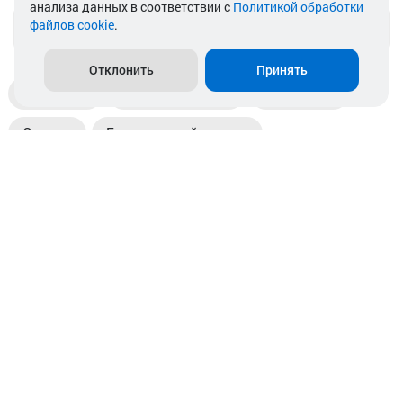
анализа данных в соответствии с
Политикой обработки
файлов cookie
.
info@akkamulik.by
Отклонить
Принять
Доставка
Пункты выдачи
Магазины
Оплата
Безналичный расчет
Прием б/у акб
Информация
Отзывы
Контакты
© 2026. ООО «Аккамулик». 220056, Беларусь, г. Минск,
пр. Независимости, д.199.
УНП 192748524. Зарегистрирован в торговом реестре
№ 369712 от 01.03.2017