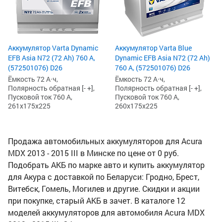
Аккумулятор Varta Dynamic
Аккумулятор Varta Blue
EFB Asia N72 (72 Ah) 760 А,
Dynamic EFB Asia N72 (72 Ah)
(572501076) D26
760 А, (572501076) D26
Ёмкость 72 А·ч,
Ёмкость 72 А·ч,
Полярность обратная [- +],
Полярность обратная [- +],
Пусковой ток 760 А,
Пусковой ток 760 А,
261x175x225
260x175x225
Продажа автомобильных аккумуляторов для Acura
MDX 2013 - 2015 III в Минске по цене от 0 руб.
Подобрать АКБ по марке авто и купить аккумулятор
для Акура с доставкой по Беларуси: Гродно, Брест,
Витебск, Гомель, Могилев и другие. Скидки и акции
при покупке, старый АКБ в зачет. В каталоге 12
моделей аккумуляторов для автомобиля Acura MDX