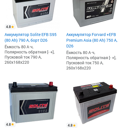
4.8
Аккумулятор Solite EFB S95
Аккумулятор Forvard +EFB
(80 Ah) 790 А, борт D26
Premium Asia (80 Ah) 750 А,
D26
Ёмкость 80 А·ч,
Полярность обратная [- +],
Ёмкость 80 А·ч,
Пусковой ток 790 А,
Полярность обратная [- +],
260x168x220
Пусковой ток 750 А,
260x168x220
4.8
4.8