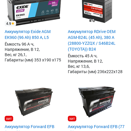
4.9
Аккумулятор Exide AGM
Аккумулятор RDrive OEM
EK960 (96 Ah) 850 А, L5
AGM-B24L (45 Ah), 380 А
(28800-YZZQX / S46B24L
Ёмкость 96 А·ч,
(TOYOTA)) B24
Напряжение, В 12,
Вес, кг 26,1,
Ёмкость 45 А·ч,
Габариты (мм) 353 x190 x175
Напряжение, В 12,
Вес, кг 13,6,
Габариты (мм) 236x222x128
хит
хит
Аккумулятор Forward EFB
Аккумулятор Forward EFB (77