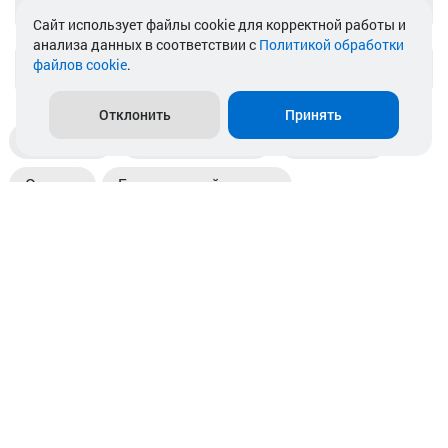
Telegram
Cайт использует файлы cookie для корректной работы и
анализа данных в соответствии с
Политикой обработки
файлов cookie
.
info@akkamulik.by
Отклонить
Принять
Доставка
Пункты выдачи
Магазины
Оплата
Безналичный расчет
Прием б/у акб
Информация
Отзывы
Контакты
© 2026. ООО «Аккамулик». 220056, Беларусь, г. Минск,
пр. Независимости, д.199.
УНП 192748524. Зарегистрирован в торговом реестре
№ 369712 от 01.03.2017