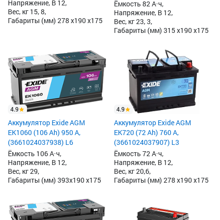
Напряжение, В 12,
Ёмкость 82 А·ч,
Вес, кг 15, 8,
Напряжение, В 12,
Габариты (мм) 278 x190 x175
Вес, кг 23, 3,
Габариты (мм) 315 x190 x175
4.9
4.9
Аккумулятор Exide AGM
Аккумулятор Exide AGM
EK1060 (106 Ah) 950 А,
EK720 (72 Ah) 760 А,
(3661024037938) L6
(3661024037907) L3
Ёмкость 106 А·ч,
Ёмкость 72 А·ч,
Напряжение, В 12,
Напряжение, В 12,
Вес, кг 29,
Вес, кг 20,6,
Габариты (мм) 393x190 x175
Габариты (мм) 278 x190 x175