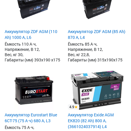
Аккумулятор ZDF AGM (110
Аккумулятор ZDF AGM (85 Ah)
Ah) 1000 А, L6
870 А, L4
Ёмкость 110 А·ч,
Ёмкость 85 А·ч,
Напряжение, В 12,
Напряжение, В 12,
Вес, кг 30,
Вес, кг 22,8,
Габариты (мм) 393x190 x175
Габариты (мм) 315x190x175
4.9
Аккумулятор Eurostart Blue
Аккумулятор Exide AGM
6CT-75 (75 А·ч) 680 А, L3
EK820 (82 Ah) 800 А,
(3661024037914) L4
Ёмкость 75 А·ч,