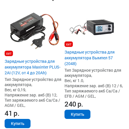
х
За
ак
15
Ти
ак
Ве
хит
На
Ти
Зарядные устройства для
хит
EF
аккумулятора Вымпел 57
1
Зарядные устройства для
(2048)
аккумулятора Maxinter PLUS-
Тип Зарядное устройство для
2AI (12V, от 4 до 20Ah)
аккумулятора,
Тип Зарядное устройство для
Вес, кг 1.0,
аккумулятора,
Напряжение зар. акб (В) 12 / 6,
Вес, кг 0,19,
Тип заряжаемого акб Ca/Ca /
Напряжение зар. акб (В) 12,
EFB / AGM / GEL,
Тип заряжаемого акб Ca/Ca /
240
р.
AGM / GEL,
41
р.
Купить
Купить