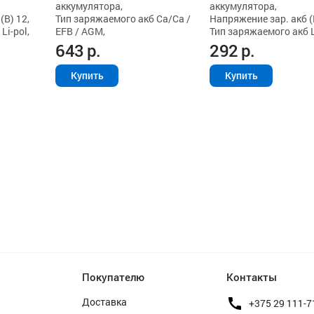
аккумулятора,
аккумулятора,
(В) 12,
Тип заряжаемого акб Ca/Ca /
Напряжение зар. акб (
Li-pol,
EFB / AGM,
Тип заряжаемого акб L
643
р.
292
р.
Купить
Купить
Покупателю
Контакты
Доставка
+375 29 111-7