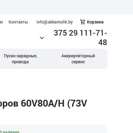
ам
Контакты
info@akkamulik.by
Корзина
375 29 111-71-
48
Пуско-зарядные,
Аккумуляторный
провода
сервис
оров 60V80A/H (73V
В наличии