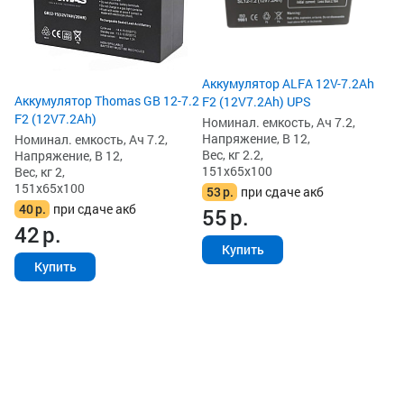
Ве
15
6
6
Аккумулятор ALFA 12V-7.2Ah
Аккумулятор Thomas GB 12-7.2
F2 (12V7.2Ah) UPS
F2 (12V7.2Ah)
Номинал. емкость, Ач 7.2,
Напряжение, В 12,
Номинал. емкость, Ач 7.2,
Вес, кг 2.2,
Напряжение, В 12,
151x65x100
Вес, кг 2,
151x65x100
53
р.
при сдаче акб
40
р.
при сдаче акб
55
р.
42
р.
Купить
Купить