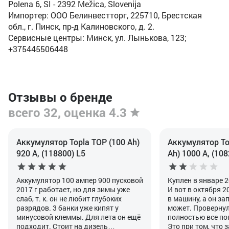
Polena 6, SI - 2392 Mežica, Slovenija
Импортер: ООО Белинвестторг, 225710, Брестская
обл., г. Пинск, пр-д Калиновского, д. 2.
Сервисные центры: Минск, ул. Лынькова, 123;
+375445506448
Отзывы о бренде
всего 32, оценка 4.3
Аккумулятор Topla TOP (100 Ah)
Аккумулятор Top
920 А, (118800) L5
Ah) 1000 А, (108
Аккумулятор 100 ампер 900 пусковой
Куплен в январе 2
2017 г работает, но для зимы уже
И вот в октября 2
слаб, т. к. он не любит глубоких
в машину, а он зап
разрядов. 3 банки уже кипят у
может. Провернул 
минусовой клеммы. Для лета он ещё
полностью все по
подходит. Стоит на дизель
Это при том, что 