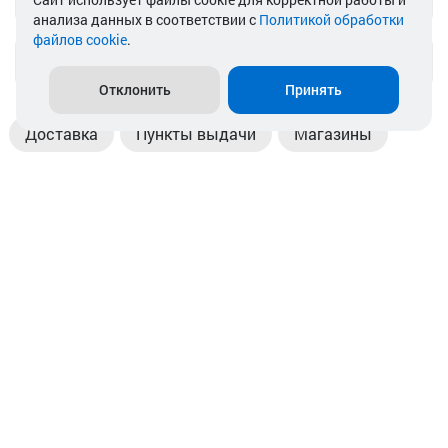
анализа данных в соответствии с
Политикой обработки
файлов cookie
.
info@akkamulik.by
Отклонить
Принять
Доставка
Пункты выдачи
Магазины
Оплата
Безналичный расчет
Прием б/у акб
Информация
Отзывы
Контакты
© 2026. ООО «Аккамулик». 220056, Беларусь, г. Минск,
пр. Независимости, д.199.
УНП 192748524. Зарегистрирован в торговом реестре
№ 369712 от 01.03.2017