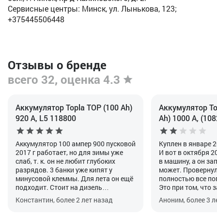
Сервисные центры: Минск, ул. Лынькова, 123;
+375445506448
Отзывы о бренде
всего 32, оценка 4.3
Аккумулятор Topla TOP (100 Ah)
Аккумулятор Top
920 А, L5 118800
Ah) 1000 А, (108
Аккумулятор 100 ампер 900 пусковой
Куплен в январе 2
2017 г работает, но для зимы уже
И вот в октября 2
слаб, т. к. он не любит глубоких
в машину, а он зап
разрядов. 3 банки уже кипят у
может. Провернул 
минусовой клеммы. Для лета он ещё
полностью все по
подходит. Стоит на дизель
Это при том, что 
автомобиль Мерседес спринтер
генератора точно
Константин, более 2 лет назад
Аноним, более 3 л
2001г. Гарантия была, когда
вольтметром, дос
покупал, 3 года. Не любит глубоких
длинные поездки п