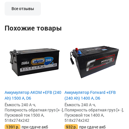
разрядов. Почаще его нужно на
аккумулятор прос
зарядку домашнюю, чтоб работал на
ну никак не мог.
Все отзывы
отлично.
Попробовал поста
он заряд не берет
говорит, что акк
Похожие товары
индикатор на сам
говорит тоже сам
х
Но оставил на за
Ак
поддержки. Часов
22
запустить авто.
Ём
Сдать по гарантии
По
потерялся гарант
Пу
он неладен.
51
1
1
Аккумулятор AKOM +EFB (240
Аккумулятор Forward +EFB
Ah) 1500 А, D6
(240 Ah) 1400 А, D6
Ёмкость 240 А·ч,
Ёмкость 240 А·ч,
Полярность обратная груз [+ -],
Полярность обратная груз [+ -],
Пусковой ток 1500 А,
Пусковой ток 1400 А,
518x274x242
518x274x242
1391
р.
при сдаче акб
932
р.
при сдаче акб