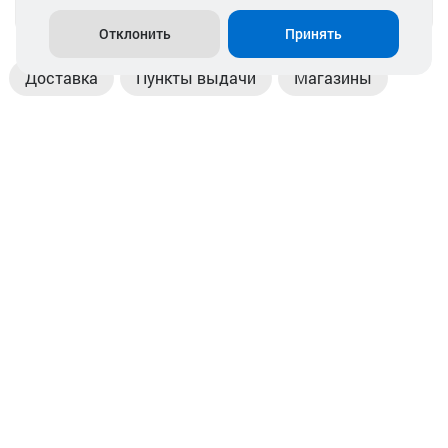
info@akkamulik.by
Отклонить
Принять
Доставка
Пункты выдачи
Магазины
Оплата
Безналичный расчет
Прием б/у акб
Информация
Отзывы
Контакты
© 2026. ООО «Аккамулик». 220056, Беларусь, г. Минск,
пр. Независимости, д.199.
УНП 192748524. Зарегистрирован в торговом реестре
№ 369712 от 01.03.2017