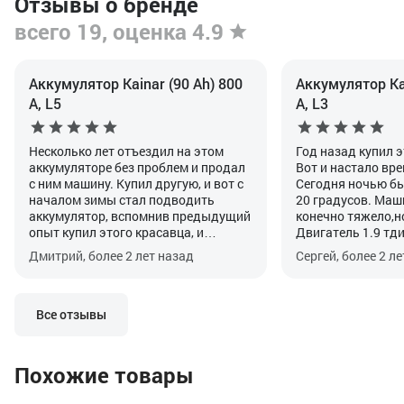
Отзывы о бренде
всего 19, оценка 4.9
Аккумулятор Kainar (90 Ah) 800
Аккумулятор Kai
А, L5
А, L3
Несколько лет отъездил на этом
Год назад купил 
аккумуляторе без проблем и продал
Вот и настало вр
с ним машину. Купил другую, и вот с
Сегодня ночью бы
началом зимы стал подводить
20 градусов. Маши
аккумулятор, вспомнив предыдущий
конечно тяжело,но
опыт купил этого красавца, и
Двигатель 1.9 тди
машину будто подменили, стала
его можно лишь че
Дмитрий, более 2 лет назад
Сергей, более 2 л
заводиться с пол-оборота.
Все отзывы
Похожие товары