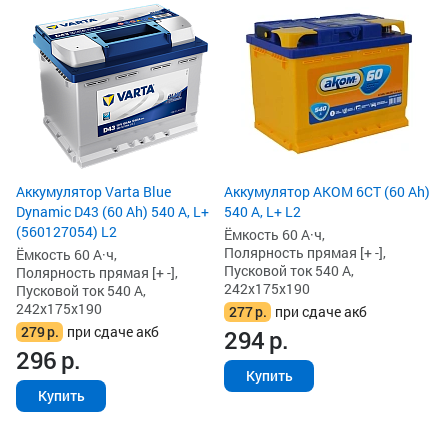
Ак
L2
(5
Ём
По
Пу
24
3
3
Аккумулятор Varta Blue
Аккумулятор AKOM 6СТ (60 Ah)
Dynamic D43 (60 Ah) 540 А, L+
540 А, L+ L2
(560127054) L2
Ёмкость 60 А·ч,
Полярность прямая [+ -],
Ёмкость 60 А·ч,
Пусковой ток 540 А,
Полярность прямая [+ -],
242x175x190
Пусковой ток 540 А,
242x175x190
277
р.
при сдаче акб
279
р.
при сдаче акб
294
р.
296
р.
Купить
Купить