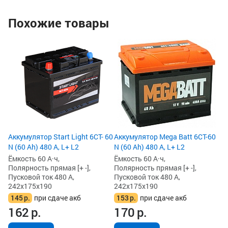
Похожие товары
Аккумулятор Start Light 6СТ- 60
Аккумулятор Mega Batt 6CT-60
N (60 Ah) 480 А, L+ L2
N (60 Ah) 480 А, L+ L2
Ёмкость 60 А·ч,
Ёмкость 60 А·ч,
Полярность прямая [+ -],
Полярность прямая [+ -],
Пусковой ток 480 А,
Пусковой ток 480 А,
242x175x190
242x175x190
145
р.
при сдаче акб
153
р.
при сдаче акб
162
р.
170
р.