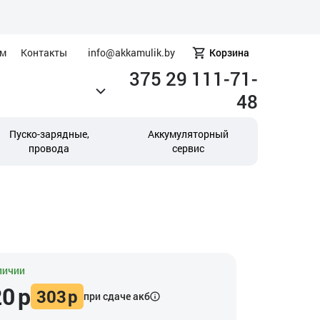
ам
Контакты
info@akkamulik.by
Корзина
375 29 111-71-
48
Пуско-зарядные,
Аккумуляторный
провода
сервис
личии
20
р
303
р
при сдаче акб