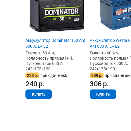
Аккумулятор Dominator (60 Ah)
Аккумулятор Westa 6С
600 А, L+ L2
Ah) 600 А, L+ L2
Ёмкость 60 А·ч,
Ёмкость 60 А·ч,
Полярность прямая [+ -],
Полярность прямая [+
Пусковой ток 600 А,
Пусковой ток 600 А,
242x175x190
242x175x190
223
р.
при сдаче акб
289
р.
при сдаче ак
240
р.
306
р.
Купить
Купить