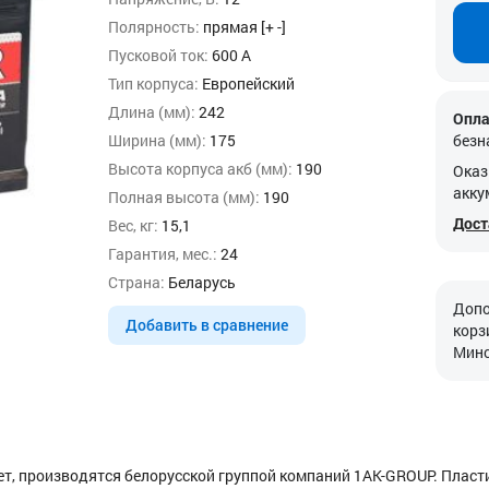
Полярность:
прямая [+ -]
Пусковой ток:
600 А
Тип корпуса:
Европейский
Длина (мм):
242
Опла
Ширина (мм):
175
безн
Высота корпуса акб (мм):
190
Оказ
акку
Полная высота (мм):
190
Дост
Вес, кг:
15,1
Гарантия, мес.:
24
Страна:
Беларусь
Допо
Добавить в сравнение
корз
Минс
лет, производятся белорусской группой компаний 1AK-GROUP. Плас