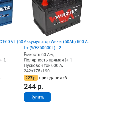
Т-60 VL (60
Аккумулятор Wezer (60Ah) 600 А,
L+ (WEZ60600L) L2
Ёмкость 60 А·ч,
 -],
Полярность прямая [+ -],
Пусковой ток 600 А,
242x175x190
б
227
р.
при сдаче акб
244
р.
Купить