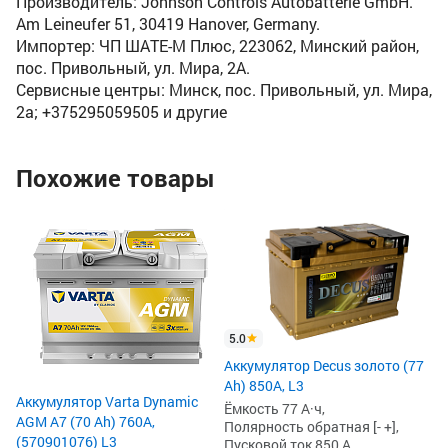
Производитель: Johnson Controls Autobatterie GmbH.
Am Leineufer 51, 30419 Hanover, Germany.
Импортер: ЧП ШАТЕ-М Плюс, 223062, Минский район,
пос. Привольный, ул. Мира, 2А.
Сервисные центры: Минск, пос. Привольный, ул. Мира,
2а; +375295059505 и другие
Похожие товары
4
Ак
(7
L3
Ём
По
Пу
5.0
27
Аккумулятор Decus золото (77
5
Ah) 850А, L3
5
Аккумулятор Varta Dynamic
Ёмкость 77 А·ч,
AGM A7 (70 Ah) 760A,
Полярность обратная [- +],
(570901076) L3
Пусковой ток 850 А,