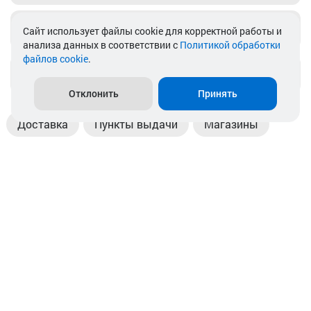
Telegram
Cайт использует файлы cookie для корректной работы и
анализа данных в соответствии с
Политикой обработки
файлов cookie
.
info@akkamulik.by
Отклонить
Принять
Доставка
Пункты выдачи
Магазины
Оплата
Безналичный расчет
Прием б/у акб
Информация
Отзывы
Контакты
© 2026. ООО «Аккамулик». 220056, Беларусь, г. Минск,
пр. Независимости, д.199.
УНП 192748524. Зарегистрирован в торговом реестре
№ 369712 от 01.03.2017