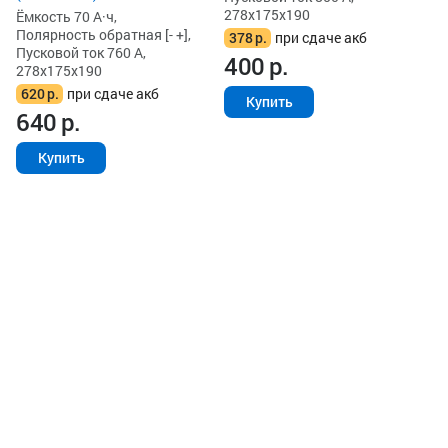
278x175x190
Ёмкость 70 А·ч,
Полярность обратная [- +],
378
р.
при сдаче акб
Пусковой ток 760 А,
400
р.
278x175x190
620
р.
при сдаче акб
Купить
640
р.
Купить