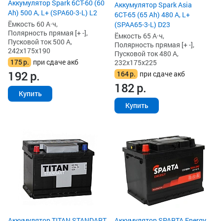
Аккумулятор Spark 6СТ-60 (60
Аккумулятор Spark Asia
Ah) 500 А, L+ (SPA60-3-L) L2
6СТ-65 (65 Ah) 480 А, L+
Ёмкость 60 А·ч,
(SPAA65-3-L) D23
Полярность прямая [+ -],
Ёмкость 65 А·ч,
Пусковой ток 500 А,
Полярность прямая [+ -],
242x175x190
Пусковой ток 480 А,
175
р.
при сдаче акб
232x175x225
192
р.
164
р.
при сдаче акб
182
р.
Купить
Купить
Аккумулятор TITAN STANDART
Аккумулятор SPARTA Energy