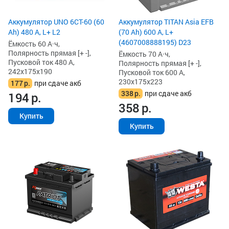
Аккумулятор UNO 6СТ-60 (60
Аккумулятор TITAN Asia EFB
Ah) 480 А, L+ L2
(70 Ah) 600 А, L+
(4607008888195) D23
Ёмкость 60 А·ч,
Полярность прямая [+ -],
Ёмкость 70 А·ч,
Пусковой ток 480 А,
Полярность прямая [+ -],
242x175x190
Пусковой ток 600 А,
230x175x223
177
р.
при сдаче акб
338
р.
при сдаче акб
194
р.
358
р.
Купить
Купить