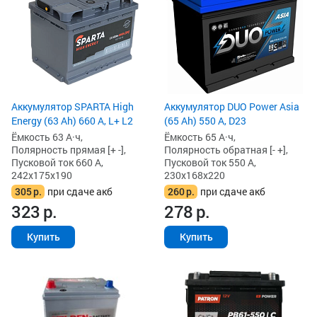
Аккумулятор SPARTA High
Аккумулятор DUO Power Asia
Energy (63 Ah) 660 А, L+ L2
(65 Ah) 550 А, D23
Ёмкость 63 А·ч,
Ёмкость 65 А·ч,
Полярность прямая [+ -],
Полярность обратная [- +],
Пусковой ток 660 А,
Пусковой ток 550 А,
242x175x190
230x168x220
305
р.
при сдаче акб
260
р.
при сдаче акб
323
р.
278
р.
Купить
Купить