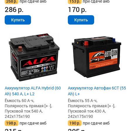
268
р.
при сдаче акб
153
р.
при сдаче акб
286
р.
170
р.
Купить
Купить
Аккумулятор ALFA Hybrid (60
Аккумулятор Автофан 6СТ (55
Ah) 540 А, L+ L2
Ah) L+
Ёмкость 60 А·ч,
Ёмкость 55 А·ч,
Полярность прямая [+ -],
Полярность прямая [+ -],
Пусковой ток 540 А,
Пусковой ток 430 А,
242x175x190
242x175x190
198
р.
при сдаче акб
190
р.
при сдаче акб