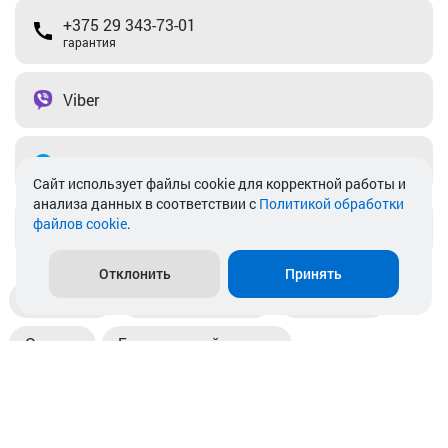
+375 29 343-73-01
гарантия
Viber
Telegram
Cайт использует файлы cookie для корректной работы и
анализа данных в соответствии с
Политикой обработки
файлов cookie
.
info@akkamulik.by
Отклонить
Принять
Доставка
Пункты выдачи
Магазины
Оплата
Безналичный расчет
Прием б/у акб
Информация
Отзывы
Контакты