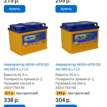
215
р.
205
р.
Купить
Купить
Аккумулятор AKOM +EFB (62
Аккумулятор AKOM +EFB (55
Ah) 620 А, L+ L2
Ah) 560 А, L+ L2
Ёмкость 62 А·ч,
Ёмкость 55 А·ч,
Полярность прямая [+ -],
Полярность прямая [+ -],
Пусковой ток 620 А,
Пусковой ток 560 А,
242x175x190
242x175x190
321
р.
при сдаче акб
289
р.
при сдаче акб
338
р.
304
р.