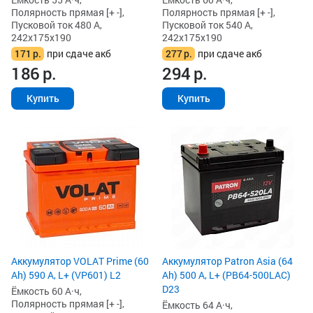
Полярность прямая [+ -],
Полярность прямая [+ -],
Пусковой ток 480 А,
Пусковой ток 540 А,
242x175x190
242x175x190
171
р.
при сдаче акб
277
р.
при сдаче акб
186
р.
294
р.
Купить
Купить
Аккумулятор VOLAT Prime (60
Аккумулятор Patron Asia (64
Ah) 590 А, L+ (VP601) L2
Ah) 500 А, L+ (PB64-500LAC)
D23
Ёмкость 60 А·ч,
Полярность прямая [+ -],
Ёмкость 64 А·ч,