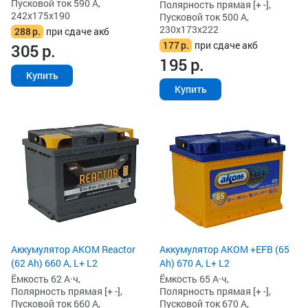
Пусковой ток 590 А,
Полярность прямая [+ -],
242x175x190
Пусковой ток 500 А,
230x173x222
288
р.
при сдаче акб
177
р.
при сдаче акб
305
р.
195
р.
Купить
Купить
Аккумулятор AKOM Reactor
Аккумулятор AKOM +EFB (65
(62 Ah) 660 А, L+ L2
Ah) 670 А, L+ L2
Ёмкость 62 А·ч,
Ёмкость 65 А·ч,
Полярность прямая [+ -],
Полярность прямая [+ -],
Пусковой ток 660 А,
Пусковой ток 670 А,