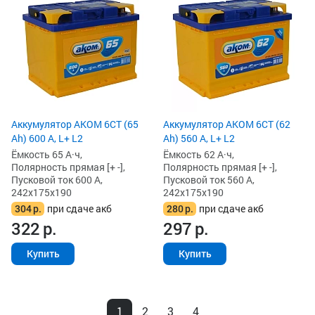
Аккумулятор AKOM 6СТ (65
Аккумулятор AKOM 6СТ (62
Ah) 600 А, L+ L2
Ah) 560 А, L+ L2
Ёмкость 65 А·ч,
Ёмкость 62 А·ч,
Полярность прямая [+ -],
Полярность прямая [+ -],
Пусковой ток 600 А,
Пусковой ток 560 А,
242x175x190
242x175x190
304
р.
при сдаче акб
280
р.
при сдаче акб
322
р.
297
р.
Купить
Купить
1
2
3
4