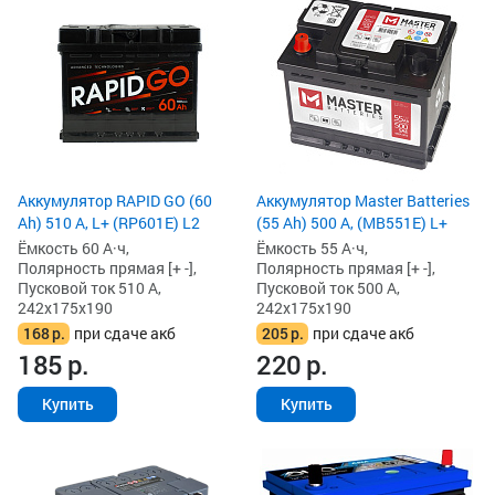
Аккумулятор RAPID GO (60
Аккумулятор Master Batteries
Ah) 510 А, L+ (RP601E) L2
(55 Ah) 500 А, (MB551E) L+
Ёмкость 60 А·ч,
Ёмкость 55 А·ч,
Полярность прямая [+ -],
Полярность прямая [+ -],
Пусковой ток 510 А,
Пусковой ток 500 А,
242x175x190
242x175x190
168
р.
при сдаче акб
205
р.
при сдаче акб
185
р.
220
р.
Купить
Купить