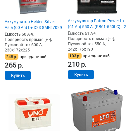
Аккумулятор Patron Power L+
Аккумулятор Helden Silver
(61 Ah) 550 А, (PB61-550LC) L2
Asia (60 Ah) L+ D23 SMF57029
Ёмкость 61 А·ч,
Ёмкость 60 А·ч,
Полярность прямая [+ -],
Полярность прямая [+ -],
Пусковой ток 550 А,
Пусковой ток 600 А,
242x175x190
230x172x225
193
р.
при сдаче акб
248
р.
при сдаче акб
210
р.
265
р.
Купить
Купить