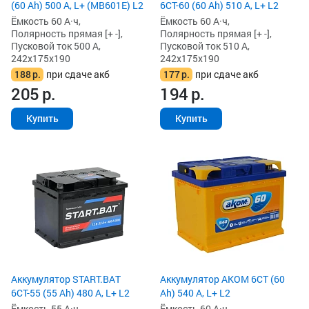
(60 Ah) 500 А, L+ (MB601E) L2
6СТ-60 (60 Ah) 510 А, L+ L2
Ёмкость 60 А·ч,
Ёмкость 60 А·ч,
Полярность прямая [+ -],
Полярность прямая [+ -],
Пусковой ток 500 А,
Пусковой ток 510 А,
242x175x190
242x175x190
188
р.
при сдаче акб
177
р.
при сдаче акб
205
р.
194
р.
Купить
Купить
Аккумулятор START.BAT
Аккумулятор AKOM 6СТ (60
6СТ-55 (55 Ah) 480 А, L+ L2
Ah) 540 А, L+ L2
Ёмкость 55 А·ч,
Ёмкость 60 А·ч,