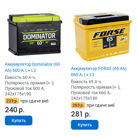
Аккумулятор Dominator (60
Аккумулятор FORSE (65 Ah)
Ah) 600 А, L+ L2
660 А, L+ L2
Ёмкость 60 А·ч,
Ёмкость 65 А·ч,
Полярность прямая [+ -],
Полярность прямая [+ -],
Пусковой ток 600 А,
Пусковой ток 660 А,
242x175x190
242x175x190
223
р.
при сдаче акб
263
р.
при сдаче акб
240
р.
281
р.
Купить
Купить