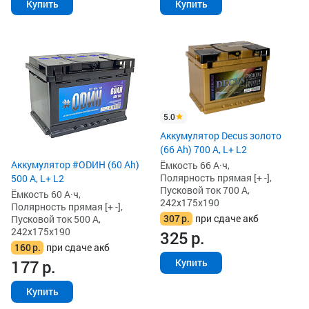
Купить
Купить
5.0
Аккумулятор Decus золото
(66 Ah) 700 А, L+ L2
Аккумулятор #ODИH (60 Ah)
Ёмкость 66 А·ч,
Полярность прямая [+ -],
500 А, L+ L2
Пусковой ток 700 А,
Ёмкость 60 А·ч,
242x175x190
Полярность прямая [+ -],
307
р.
при сдаче акб
Пусковой ток 500 А,
242x175x190
325
р.
160
р.
при сдаче акб
Купить
177
р.
Купить