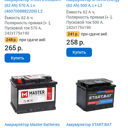
(62 Ah) 570 А, L+
(62 Ah) 500 А, L+ L2
(4607008882209) L2
Ёмкость 62 А·ч,
Полярность прямая [+ -],
Ёмкость 62 А·ч,
Пусковой ток 500 А,
Полярность прямая [+ -],
242x175x190
Пусковой ток 570 А,
242x175x190
241
р.
при сдаче акб
248
р.
при сдаче акб
258
р.
265
р.
Купить
Купить
Аккумулятор Master Batteries
Аккумулятор START.BAT