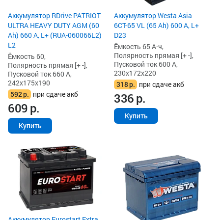
Аккумулятор RDrive PATRIOT
Аккумулятор Westa Asia
ULTRA HEAVY DUTY AGM (60
6СТ-65 VL (65 Ah) 600 А, L+
Ah) 660 А, L+ (RUA-060066L2)
D23
L2
Ёмкость 65 А·ч,
Полярность прямая [+ -],
Ёмкость 60,
Пусковой ток 600 А,
Полярность прямая [+ -],
230x172x220
Пусковой ток 660 А,
242x175x190
318
р.
при сдаче акб
592
р.
при сдаче акб
336
р.
609
р.
Купить
Купить
Аккумулятор Eurostart Extra