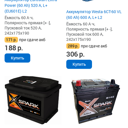
Power (60 Ah) 520 А, L+
(EU601E) L2
Аккумулятор Westa 6СТ-60 VL
(60 Ah) 600 А, L+ L2
Ёмкость 60 А·ч,
Полярность прямая [+ -],
Ёмкость 60 А·ч,
Пусковой ток 520 А,
Полярность прямая [+ -],
242x175x190
Пусковой ток 600 А,
242x175x190
171
р.
при сдаче акб
289
р.
при сдаче акб
188
р.
306
р.
Купить
Купить