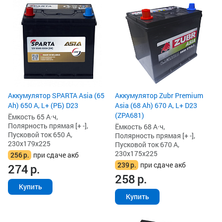
Аккумулятор SPARTA Asia (65
Аккумулятор Zubr Premium
Ah) 650 А, L+ (РБ) D23
Asia (68 Ah) 670 А, L+ D23
(ZPA681)
Ёмкость 65 А·ч,
Полярность прямая [+ -],
Ёмкость 68 А·ч,
Пусковой ток 650 А,
Полярность прямая [+ -],
230x179x225
Пусковой ток 670 А,
230x175x225
256
р.
при сдаче акб
239
р.
при сдаче акб
274
р.
258
р.
Купить
Купить