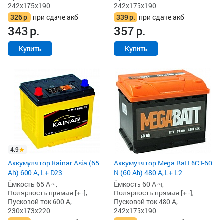
242x175x190
242x175x190
326
р.
при сдаче акб
339
р.
при сдаче акб
343
р.
357
р.
Купить
Купить
4.9
Аккумулятор Kainar Asia (65
Аккумулятор Mega Batt 6CT-60
Ah) 600 А, L+ D23
N (60 Ah) 480 А, L+ L2
Ёмкость 65 А·ч,
Ёмкость 60 А·ч,
Полярность прямая [+ -],
Полярность прямая [+ -],
Пусковой ток 600 А,
Пусковой ток 480 А,
230x173x220
242x175x190