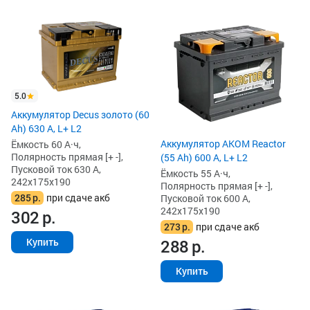
5.0
Аккумулятор Decus золото (60
Ah) 630 А, L+ L2
Аккумулятор AKOM Reactor
Ёмкость 60 А·ч,
Полярность прямая [+ -],
(55 Ah) 600 А, L+ L2
Пусковой ток 630 А,
Ёмкость 55 А·ч,
242x175x190
Полярность прямая [+ -],
285
р.
при сдаче акб
Пусковой ток 600 А,
242x175x190
302
р.
273
р.
при сдаче акб
288
р.
Купить
Купить