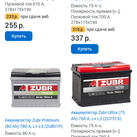
Пусковой ток 670 А,
Ёмкость 75 А·ч,
278x175x190
Полярность прямая [+ -],
233
р.
при сдаче акб
Пусковой ток 700 А,
278x175x190
255
р.
316
р.
при сдаче акб
337
р.
Купить
Купить
Аккумулятор Zubr Ultra (75
Ah) 760 А, L+ L3 (ZU751S)
Аккумулятор Zubr Premium
Ёмкость 75 А·ч,
(80 Ah) 780 А, L+ L3 (ZU801P)
Полярность прямая [+ -],
Ёмкость 80 А·ч,
Пусковой ток 760 А,