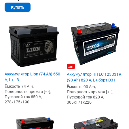
Купить
хит
Аккумулятор Lion (74 Ah) 650
Аккумулятор HITEC 125D31R
А, L+ L3
(90 Ah) 820 А, L+ борт D31
Ёмкость 74 А·ч,
Ёмкость 90 А·ч,
Полярность прямая [+ -],
Полярность прямая [+ -],
Пусковой ток 650 А,
Пусковой ток 820 А,
278x175x190
305x171x226