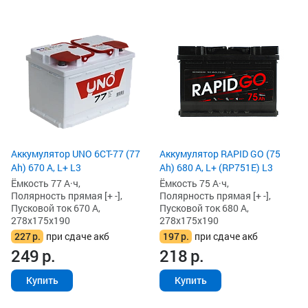
Аккумулятор UNO 6СТ-77 (77
Аккумулятор RAPID GO (75
Ah) 670 А, L+ L3
Ah) 680 А, L+ (RP751E) L3
Ёмкость 77 А·ч,
Ёмкость 75 А·ч,
Полярность прямая [+ -],
Полярность прямая [+ -],
Пусковой ток 670 А,
Пусковой ток 680 А,
278x175x190
278x175x190
227
р.
при сдаче акб
197
р.
при сдаче акб
249
р.
218
р.
Купить
Купить