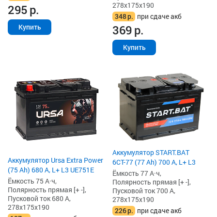
278x175x190
295
р.
348
р.
при сдаче акб
369
р.
Купить
Купить
Аккумулятор START.BAT
Аккумулятор Ursa Extra Power
6СТ-77 (77 Ah) 700 А, L+ L3
(75 Ah) 680 А, L+ L3 UE751E
Ёмкость 77 А·ч,
Ёмкость 75 А·ч,
Полярность прямая [+ -],
Полярность прямая [+ -],
Пусковой ток 700 А,
Пусковой ток 680 А,
278x175x190
278x175x190
226
р.
при сдаче акб