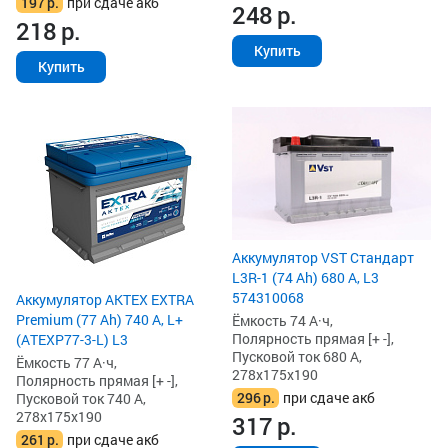
197
р.
при сдаче акб
248
р.
218
р.
Купить
Купить
Аккумулятор VST Стандарт
L3R-1 (74 Ah) 680 А, L3
574310068
Аккумулятор AKTEX EXTRA
Premium (77 Ah) 740 А, L+
Ёмкость 74 А·ч,
Полярность прямая [+ -],
(ATEXP77-3-L) L3
Пусковой ток 680 А,
Ёмкость 77 А·ч,
278x175x190
Полярность прямая [+ -],
296
р.
при сдаче акб
Пусковой ток 740 А,
278x175x190
317
р.
261
р.
при сдаче акб