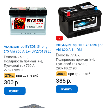
хит
Аккумулятор HITEC 31850 (77
Аккумулятор BYZON Strong
Ah) 820 А, L+ D31
(75 Ah) 760 А, L+ (BYZ751S) L3
Ёмкость 77 А·ч,
Ёмкость 75 А·ч,
Полярность прямая [+ -],
Полярность прямая [+ -],
Пусковой ток 820 А,
Пусковой ток 760 А,
293x186x190
278x175x190
366
р.
при сдаче акб
279
р.
при сдаче акб
388
р.
300
р.
Купить
Купить