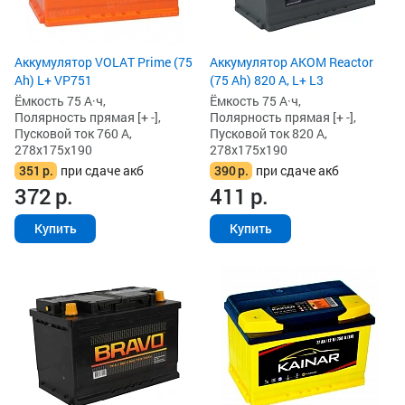
Аккумулятор VOLAT Prime (75
Аккумулятор AKOM Reactor
Ah) L+ VP751
(75 Ah) 820 А, L+ L3
Ёмкость 75 А·ч,
Ёмкость 75 А·ч,
Полярность прямая [+ -],
Полярность прямая [+ -],
Пусковой ток 760 А,
Пусковой ток 820 А,
278x175x190
278x175x190
351
р.
при сдаче акб
390
р.
при сдаче акб
372
р.
411
р.
Купить
Купить