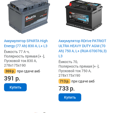
Аккумулятор SPARTA High
Аккумулятор RDrive PATRIOT
Energy (77 Ah) 830 А, L+ L3
ULTRA HEAVY DUTY AGM (70
Ah) 750 А, L+ (RUA-070076L3)
Ёмкость 77 А·ч,
L3
Полярность прямая [+ -],
Пусковой ток 830 А,
Ёмкость 70,
278x175x190
Полярность прямая [+ -],
Пусковой ток 750 А,
369
р.
при сдаче акб
278x175x190
391
р.
713
р.
при сдаче акб
733
р.
Купить
Купить