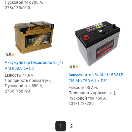
Пусковой ток 700 А,
278x175x190
5.0
Аккумулятор Decus золото (77
4.8
Ah) 850A, L+ L3
Аккумулятор Solite 115D31R
Ёмкость 77 А·ч,
Полярность прямая [+ -],
(95 Ah) 750 А, L+ D31
Пусковой ток 850 А,
Ёмкость 95 А·ч,
278x175x190
Полярность прямая [+ -],
Пусковой ток 750 А,
301x172x220
1
2