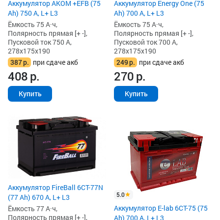
Аккумулятор AKOM +EFB (75
Аккумулятор Energy One (75
Ah) 750 А, L+ L3
Ah) 700 А, L+ L3
Ёмкость 75 А·ч,
Ёмкость 75 А·ч,
Полярность прямая [+ -],
Полярность прямая [+ -],
Пусковой ток 750 А,
Пусковой ток 700 А,
278x175x190
278x175x190
387
р.
при сдаче акб
249
р.
при сдаче акб
408
р.
270
р.
Купить
Купить
Аккумулятор FireBall 6СТ-77N
5.0
(77 Ah) 670 А, L+ L3
Аккумулятор E-lab 6СТ-75 (75
Ёмкость 77 А·ч,
Полярность прямая [+ -],
Ah) 700 А, L+ L3