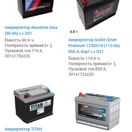
Аккумулятор Akustone Asia
4.8
(90 Ah) L+ D31
Аккумулятор Solite Silver
Ёмкость 90 А·ч,
Полярность прямая [+ -],
Premium 125D31R (110 Ah)
Пусковой ток 710 А,
850 А, борт L+ D31
301x175x220
Ёмкость 110 А·ч,
Полярность прямая [+ -],
Пусковой ток 850 А,
301x172x220
Аккумулятор TITAN