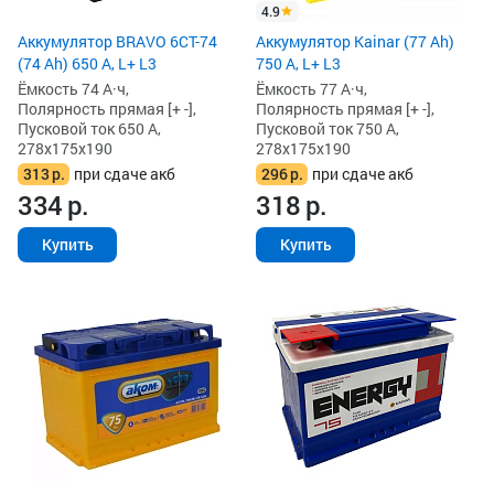
4.9
Аккумулятор BRAVO 6CT-74
Аккумулятор Kainar (77 Ah)
(74 Ah) 650 А, L+ L3
750 А, L+ L3
Ёмкость 74 А·ч,
Ёмкость 77 А·ч,
Полярность прямая [+ -],
Полярность прямая [+ -],
Пусковой ток 650 А,
Пусковой ток 750 А,
278x175x190
278x175x190
313
р.
при сдаче акб
296
р.
при сдаче акб
334
р.
318
р.
Купить
Купить