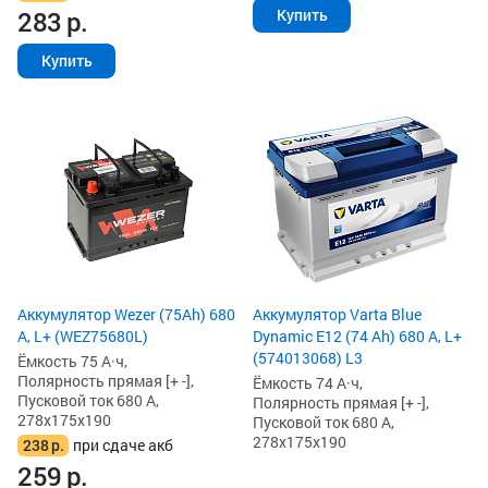
Купить
283
р.
Купить
Аккумулятор Wezer (75Ah) 680
Аккумулятор Varta Blue
А, L+ (WEZ75680L)
Dynamic E12 (74 Ah) 680 А, L+
(574013068) L3
Ёмкость 75 А·ч,
Полярность прямая [+ -],
Ёмкость 74 А·ч,
Пусковой ток 680 А,
Полярность прямая [+ -],
278x175x190
Пусковой ток 680 А,
278x175x190
238
р.
при сдаче акб
259
р.