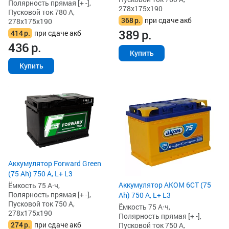
Полярность прямая [+ -],
278x175x190
Пусковой ток 780 А,
368
р.
при сдаче акб
278x175x190
389
р.
414
р.
при сдаче акб
436
р.
Купить
Купить
Аккумулятор Forward Green
(75 Ah) 750 А, L+ L3
Аккумулятор AKOM 6СТ (75
Ёмкость 75 А·ч,
Полярность прямая [+ -],
Ah) 750 А, L+ L3
Пусковой ток 750 А,
Ёмкость 75 А·ч,
278x175x190
Полярность прямая [+ -],
274
р.
при сдаче акб
Пусковой ток 750 А,