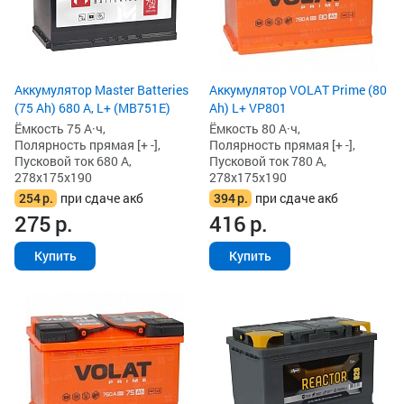
Аккумулятор Master Batteries
Аккумулятор VOLAT Prime (80
(75 Ah) 680 А, L+ (MB751E)
Ah) L+ VP801
Ёмкость 75 А·ч,
Ёмкость 80 А·ч,
Полярность прямая [+ -],
Полярность прямая [+ -],
Пусковой ток 680 А,
Пусковой ток 780 А,
278x175x190
278x175x190
254
р.
при сдаче акб
394
р.
при сдаче акб
275
р.
416
р.
Купить
Купить