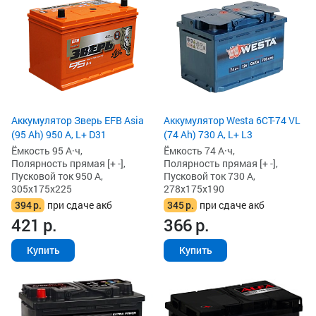
Аккумулятор Зверь EFB Asia
Аккумулятор Westa 6СТ-74 VL
(95 Ah) 950 А, L+ D31
(74 Ah) 730 А, L+ L3
Ёмкость 95 А·ч,
Ёмкость 74 А·ч,
Полярность прямая [+ -],
Полярность прямая [+ -],
Пусковой ток 950 А,
Пусковой ток 730 А,
305x175x225
278x175x190
394
р.
при сдаче акб
345
р.
при сдаче акб
421
р.
366
р.
Купить
Купить