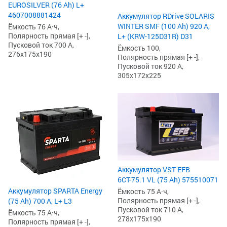
EUROSILVER (76 Ah) L+
4607008881424
Аккумулятор RDrive SOLARIS
WINTER SMF (100 Ah) 920 А,
Ёмкость 76 А·ч,
Полярность прямая [+ -],
L+ (KRW-125D31R) D31
Пусковой ток 700 А,
Ёмкость 100,
276x175x190
Полярность прямая [+ -],
Пусковой ток 920 А,
305x172x225
Аккумулятор VST EFB
6СТ-75.1 VL (75 Ah) 575510071
Аккумулятор SPARTA Energy
Ёмкость 75 А·ч,
Полярность прямая [+ -],
(75 Ah) 700 А, L+ L3
Пусковой ток 710 А,
Ёмкость 75 А·ч,
278x175x190
Полярность прямая [+ -],