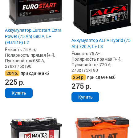
Аккумулятор Eurostart Extra
Power (75 Ah) 680 А, L+
Аккумулятор ALFA Hybrid (75
(EU751E) L2
Ah) 720 А, L+ L3
Ёмкость 75 А·ч,
Ёмкость 75 А·ч,
Полярность прямая [+ -],
Полярность прямая [+ -],
Пусковой ток 680 А,
Пусковой ток 720 А,
278x175x190
278x175x190
204
р.
при сдаче акб
254
р.
при сдаче акб
225
р.
275
р.
Купить
Купить