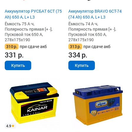
Аккумулятор РУСБАТ 6СТ (75
Аккумулятор BRAVO 6CT-74
Ah) 650 А, L+ L3
(74 Ah) 650 А, L+ L3
Ёмкость 75 А·ч,
Ёмкость 74 А·ч,
Полярность прямая [+ -],
Полярность прямая [+ -],
Пусковой ток 650 А,
Пусковой ток 650 А,
278x175x190
278x175x190
310
р.
при сдаче акб
313
р.
при сдаче акб
331
р.
334
р.
Купить
Купить
4.9