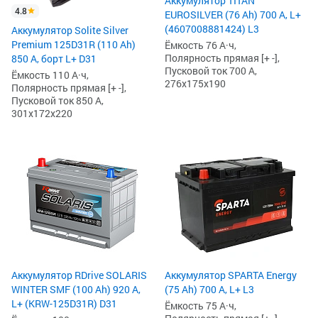
Аккумулятор TITAN
4.8
EUROSILVER (76 Ah) 700 А, L+
(4607008881424) L3
Аккумулятор Solite Silver
Premium 125D31R (110 Ah)
Ёмкость 76 А·ч,
Полярность прямая [+ -],
850 А, борт L+ D31
Пусковой ток 700 А,
Ёмкость 110 А·ч,
276x175x190
Полярность прямая [+ -],
Пусковой ток 850 А,
301x172x220
Аккумулятор RDrive SOLARIS
Аккумулятор SPARTA Energy
WINTER SMF (100 Ah) 920 А,
(75 Ah) 700 А, L+ L3
L+ (KRW-125D31R) D31
Ёмкость 75 А·ч,