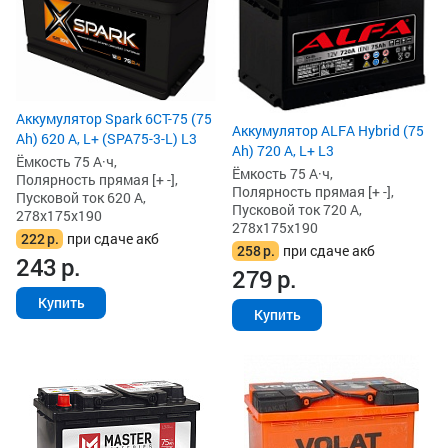
Аккумулятор Spark 6СТ-75 (75
Аккумулятор ALFA Hybrid (75
Ah) 620 А, L+ (SPA75-3-L) L3
Ah) 720 А, L+ L3
Ёмкость 75 А·ч,
Ёмкость 75 А·ч,
Полярность прямая [+ -],
Полярность прямая [+ -],
Пусковой ток 620 А,
Пусковой ток 720 А,
278x175x190
278x175x190
222
р.
при сдаче акб
258
р.
при сдаче акб
243
р.
279
р.
Купить
Купить