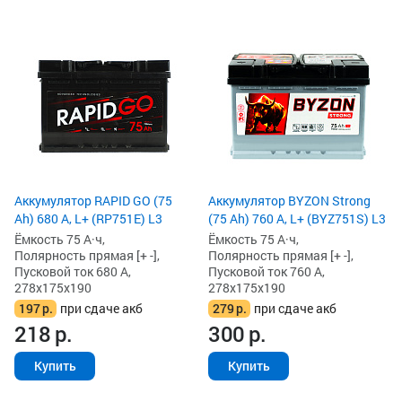
Аккумулятор RAPID GO (75
Аккумулятор BYZON Strong
Ah) 680 А, L+ (RP751E) L3
(75 Ah) 760 А, L+ (BYZ751S) L3
Ёмкость 75 А·ч,
Ёмкость 75 А·ч,
Полярность прямая [+ -],
Полярность прямая [+ -],
Пусковой ток 680 А,
Пусковой ток 760 А,
278x175x190
278x175x190
197
р.
при сдаче акб
279
р.
при сдаче акб
218
р.
300
р.
Купить
Купить