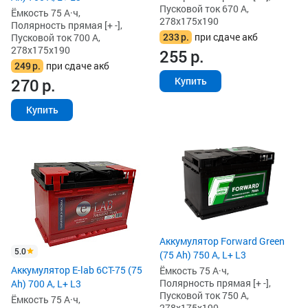
Пусковой ток 670 А,
Ёмкость 75 А·ч,
278x175x190
Полярность прямая [+ -],
233
р.
при сдаче акб
Пусковой ток 700 А,
278x175x190
255
р.
249
р.
при сдаче акб
Купить
270
р.
Купить
Аккумулятор Forward Green
5.0
(75 Ah) 750 А, L+ L3
Аккумулятор E-lab 6СТ-75 (75
Ёмкость 75 А·ч,
Полярность прямая [+ -],
Ah) 700 А, L+ L3
Пусковой ток 750 А,
Ёмкость 75 А·ч,
278x175x190