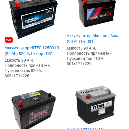
Аккумулятор Akustone Asia
хит
(90 Ah) L+ D31
Аккумулятор HITEC 125D31R
Ёмкость 90 А·ч,
Полярность прямая [+ -],
(90 Ah) 820 А, L+ борт D31
Пусковой ток 710 А,
Ёмкость 90 А·ч,
301x175x220
Полярность прямая [+ -],
Пусковой ток 820 А,
305x171x226