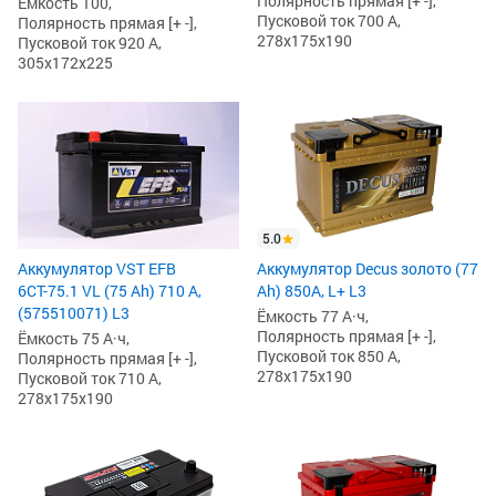
Полярность прямая [+ -],
Ёмкость 100,
Пусковой ток 700 А,
Полярность прямая [+ -],
278x175x190
Пусковой ток 920 А,
305x172x225
5.0
Аккумулятор VST EFB
Аккумулятор Decus золото (77
6СТ-75.1 VL (75 Ah) 710 А,
Ah) 850A, L+ L3
(575510071) L3
Ёмкость 77 А·ч,
Полярность прямая [+ -],
Ёмкость 75 А·ч,
Пусковой ток 850 А,
Полярность прямая [+ -],
278x175x190
Пусковой ток 710 А,
278x175x190