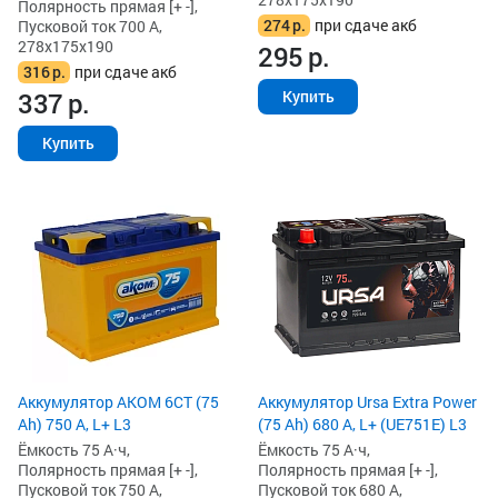
Полярность прямая [+ -],
274
р.
при сдаче акб
Пусковой ток 700 А,
278x175x190
295
р.
316
р.
при сдаче акб
337
р.
Купить
Купить
Аккумулятор AKOM 6СТ (75
Аккумулятор Ursa Extra Power
Ah) 750 А, L+ L3
(75 Ah) 680 А, L+ (UE751E) L3
Ёмкость 75 А·ч,
Ёмкость 75 А·ч,
Полярность прямая [+ -],
Полярность прямая [+ -],
Пусковой ток 750 А,
Пусковой ток 680 А,