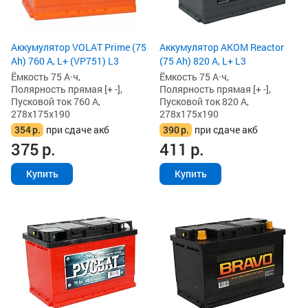
Аккумулятор VOLAT Prime (75
Аккумулятор AKOM Reactor
Ah) 760 А, L+ (VP751) L3
(75 Ah) 820 А, L+ L3
Ёмкость 75 А·ч,
Ёмкость 75 А·ч,
Полярность прямая [+ -],
Полярность прямая [+ -],
Пусковой ток 760 А,
Пусковой ток 820 А,
278x175x190
278x175x190
354
р.
при сдаче акб
390
р.
при сдаче акб
375
р.
411
р.
Купить
Купить