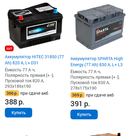
хит
Аккумулятор HITEC 31850 (77
Аккумулятор SPARTA High
Ah) 820 А, L+ D31
Energy (77 Ah) 830 А, L+ L3
Ёмкость 77 А·ч,
Ёмкость 77 А·ч,
Полярность прямая [+ -],
Полярность прямая [+ -],
Пусковой ток 820 А,
Пусковой ток 830 А,
293x186x190
278x175x190
366
р.
при сдаче акб
369
р.
при сдаче акб
388
р.
391
р.
Купить
Купить