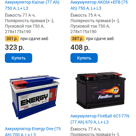
Аккумулятор Kainar (77 Ah)
Аккумулятор AKOM +EFB (75
750 А, L+ L3
Ah) 750 А, L+ L3
Ёмкость 77 А·ч,
Ёмкость 75 А·ч,
Полярность прямая [+ -],
Полярность прямая [+ -],
Пусковой ток 750 А,
Пусковой ток 750 А,
278x175x190
278x175x190
301
р.
при сдаче акб
387
р.
при сдаче акб
323
р.
408
р.
Купить
Купить
Аккумулятор FireBall 6СТ-77N
(77 Ah) 670 А, L+ L3
Аккумулятор Energy One (75
Ёмкость 77 А·ч,
Полярность прямая [+ -],
Ah) 700 А, L+ L3