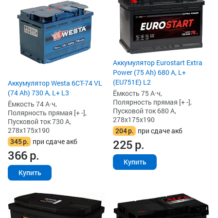
Аккумулятор Eurostart Extra
Power (75 Ah) 680 А, L+
(EU751E) L2
Аккумулятор Westa 6СТ-74 VL
(74 Ah) 730 А, L+ L3
Ёмкость 75 А·ч,
Полярность прямая [+ -],
Ёмкость 74 А·ч,
Пусковой ток 680 А,
Полярность прямая [+ -],
278x175x190
Пусковой ток 730 А,
278x175x190
204
р.
при сдаче акб
225
р.
345
р.
при сдаче акб
366
р.
Купить
Купить