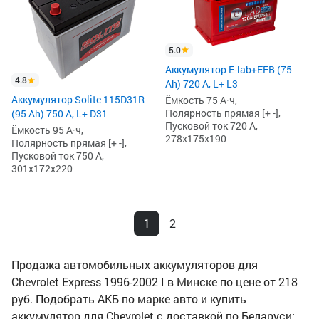
5.0
Аккумулятор E-lab+EFB (75
4.8
Ah) 720 А, L+ L3
Аккумулятор Solite 115D31R
Ёмкость 75 А·ч,
Полярность прямая [+ -],
(95 Ah) 750 А, L+ D31
Пусковой ток 720 А,
Ёмкость 95 А·ч,
278x175x190
Полярность прямая [+ -],
Пусковой ток 750 А,
301x172x220
1
2
Продажа автомобильных аккумуляторов для
Chevrolet Express 1996-2002 I в Минске по цене от 218
руб. Подобрать АКБ по марке авто и купить
аккумулятор для Chevrolet с доставкой по Беларуси: