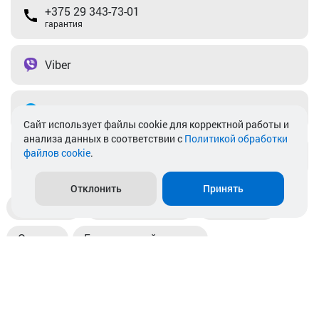
+375 29 343-73-01
гарантия
Viber
Telegram
Cайт использует файлы cookie для корректной работы и
анализа данных в соответствии с
Политикой обработки
файлов cookie
.
info@akkamulik.by
Отклонить
Принять
Доставка
Пункты выдачи
Магазины
Оплата
Безналичный расчет
Прием б/у акб
Информация
Отзывы
Контакты