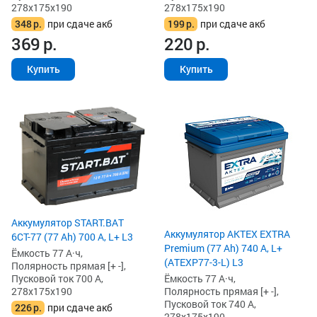
278x175x190
278x175x190
348
р.
при сдаче акб
199
р.
при сдаче акб
369
р.
220
р.
Купить
Купить
Аккумулятор START.BAT
Аккумулятор AKTEX EXTRA
6СТ-77 (77 Ah) 700 А, L+ L3
Premium (77 Ah) 740 А, L+
Ёмкость 77 А·ч,
(ATEXP77-3-L) L3
Полярность прямая [+ -],
Ёмкость 77 А·ч,
Пусковой ток 700 А,
Полярность прямая [+ -],
278x175x190
Пусковой ток 740 А,
226
р.
при сдаче акб
278x175x190