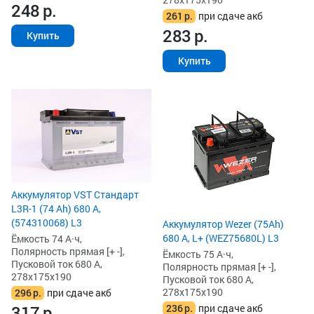
248
р.
261
р.
при сдаче акб
283
р.
Купить
Купить
Аккумулятор VST Стандарт
L3R-1 (74 Ah) 680 А,
(574310068) L3
Аккумулятор Wezer (75Ah)
680 А, L+ (WEZ75680L) L3
Ёмкость 74 А·ч,
Полярность прямая [+ -],
Ёмкость 75 А·ч,
Пусковой ток 680 А,
Полярность прямая [+ -],
278x175x190
Пусковой ток 680 А,
278x175x190
296
р.
при сдаче акб
236
р.
при сдаче акб
317
р.