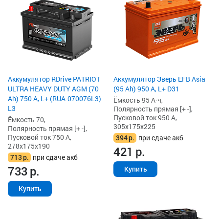
Аккумулятор RDrive PATRIOT
Аккумулятор Зверь EFB Asia
ULTRA HEAVY DUTY AGM (70
(95 Ah) 950 А, L+ D31
Ah) 750 А, L+ (RUA-070076L3)
Ёмкость 95 А·ч,
L3
Полярность прямая [+ -],
Пусковой ток 950 А,
Ёмкость 70,
305x175x225
Полярность прямая [+ -],
Пусковой ток 750 А,
394
р.
при сдаче акб
278x175x190
421
р.
713
р.
при сдаче акб
733
р.
Купить
Купить