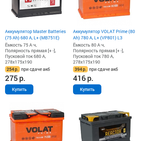
Аккумулятор Master Batteries
Аккумулятор VOLAT Prime (80
(75 Ah) 680 А, L+ (MB751E)
Ah) 780 А, L+ (VP801) L3
Ёмкость 75 А·ч,
Ёмкость 80 А·ч,
Полярность прямая [+ -],
Полярность прямая [+ -],
Пусковой ток 680 А,
Пусковой ток 780 А,
278x175x190
278x175x190
254
р.
при сдаче акб
394
р.
при сдаче акб
275
р.
416
р.
Купить
Купить