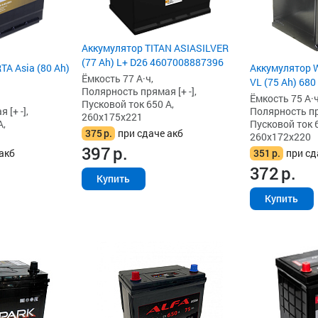
Аккумулятор TITAN ASIASILVER
(77 Ah) L+ D26 4607008887396
A Asia (80 Ah)
Аккумулятор W
Ёмкость 77 А·ч,
VL (75 Ah) 680
Полярность прямая [+ -],
Ёмкость 75 А·ч
Пусковой ток 650 А,
[+ -],
Полярность пря
260x175x221
А,
Пусковой ток 6
375
р.
при сдаче акб
260x172x220
397
р.
акб
351
р.
при сд
372
р.
Купить
Купить