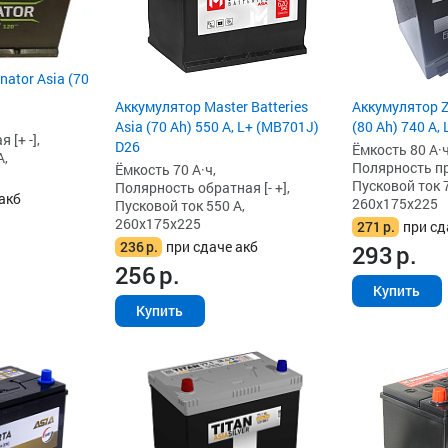
ator Asia (70
Аккумулятор Master Batteries
Аккумулятор Z
Asia (70 Ah) 550 А, L+ (MB701J)
(80 Ah) 740 А,
[+ -],
D26
Ёмкость 80 А·ч
А,
Полярность пря
Ёмкость 70 А·ч,
Пусковой ток 7
Полярность обратная [- +],
акб
260x175x225
Пусковой ток 550 А,
260x175x225
271
р.
при сд
236
р.
при сдаче акб
293
р.
256
р.
Купить
Купить