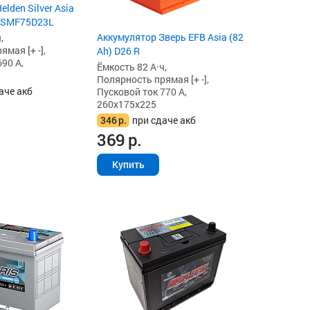
lden Silver Asia
6 SMF75D23L
Аккумулятор Зверь EFB Asia (82
,
мая [+ -],
Ah) D26 R
90 А,
Ёмкость 82 А·ч,
Полярность прямая [+ -],
аче акб
Пусковой ток 770 А,
260x175x225
346
р.
при сдаче акб
369
р.
Купить