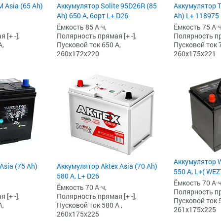
 Asia (65 Ah)
Аккумулятор Solite 95D26R (85
Аккумулятор To
Ah) 650 А, борт L+ D26
Ah) L+ 118975
Ёмкость 85 А·ч,
Ёмкость 75 А·ч
[+ -],
Полярность прямая [+ -],
Полярность пря
А,
Пусковой ток 650 А,
Пусковой ток 7
260x172x220
260x175x221
Аккумулятор W
Asia (75 Ah)
Аккумулятор Aktex Asia (70 Ah)
550 А, L+( WE
580 А, L+ D26
Ёмкость 70 А·ч
Ёмкость 70 А·ч,
Полярность пря
[+ -],
Полярность прямая [+ -],
Пусковой ток 5
А,
Пусковой ток 580 А ,
261x175x225
260x175x225