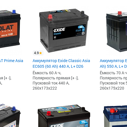
4.9
T Prime Asia
Аккумулятор Exide Classic Asia
Аккумулятор Eu
EC605 (60 Ah) 440 А, L+ D26
Ah) 550 А, L+ 
Ёмкость 60 А·ч,
Ёмкость 70 А·ч
[+ -],
Полярность прямая [+ -],
Полярность пря
А,
Пусковой ток 440 А,
Пусковой ток 5
260x173x222
260x175x220