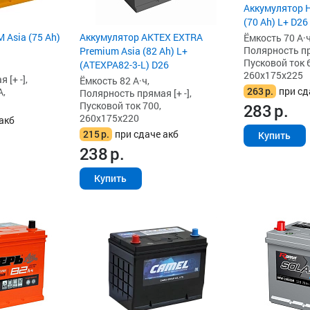
Аккумулятор He
(70 Ah) L+ D2
 Asia (75 Ah)
Аккумулятор AKTEX EXTRA
Ёмкость 70 А·ч
Полярность пря
Premium Asia (82 Ah) L+
Пусковой ток 6
(ATEXPA82-3-L) D26
260x175x225
[+ -],
Ёмкость 82 А·ч,
263
р.
при сд
А,
Полярность прямая [+ -],
Пусковой ток 700,
283
р.
260x175x220
акб
215
р.
при сдаче акб
Купить
238
р.
Купить