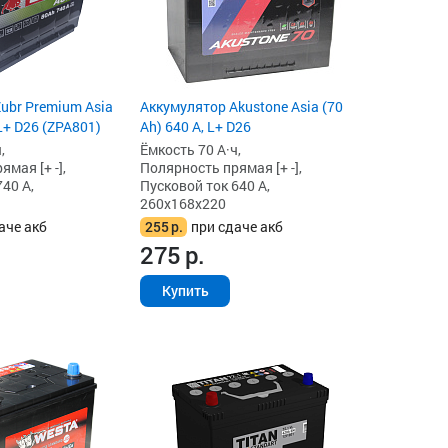
ubr Premium Asia
Аккумулятор Akustone Asia (70
 L+ D26 (ZPA801)
Ah) 640 А, L+ D26
,
Ёмкость 70 А·ч,
мая [+ -],
Полярность прямая [+ -],
40 А,
Пусковой ток 640 А,
260x168x220
аче акб
255
р.
при сдаче акб
275
р.
Купить