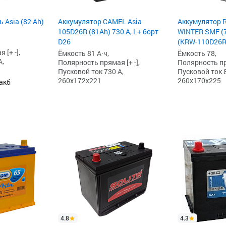
 Asia (82 Ah)
Аккумулятор CAMEL Asia
Аккумулятор R
105D26R (81Ah) 730 А, L+ борт
WINTER SMF (78
D26
(KRW-110D26R
[+ -],
Ёмкость 81 А·ч,
Ёмкость 78,
А,
Полярность прямая [+ -],
Полярность пря
Пусковой ток 730 А,
Пусковой ток 8
260x172x221
260x170x225
акб
4.8
4.3