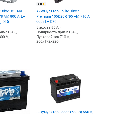
4.8
Drive SOLARIS
Аккумулятор Solite Silver
 Ah) 800 А, L+
Premium 105D26R (95 Ah) 710 А,
) D26
борт L+ D26
Ёмкость 95 А·ч,
мая [+ -],
Полярность прямая [+ -],
00 А,
Пусковой ток 710 А,
260x172x220
Аккумулятор Edcon (68 Ah) 550 А,