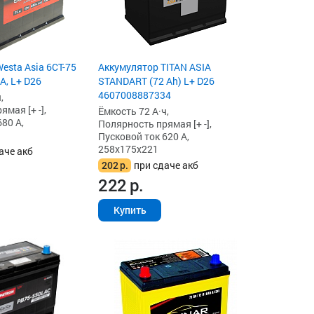
esta Asia 6СТ-75
Аккумулятор TITAN ASIA
 А, L+ D26
STANDART (72 Ah) L+ D26
4607008887334
,
мая [+ -],
Ёмкость 72 А·ч,
80 А,
Полярность прямая [+ -],
Пусковой ток 620 А,
258x175x221
аче акб
202
р.
при сдаче акб
222
р.
Купить