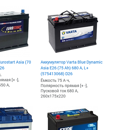
rostart Asia (70
Аккумулятор Varta Blue Dynamic
D26
Asia E26 (75 Ah) 680 А, L+
(575413068) D26
,
мая [+ -],
Ёмкость 75 А·ч,
50 А,
Полярность прямая [+ -],
Пусковой ток 680 А,
260x175x220