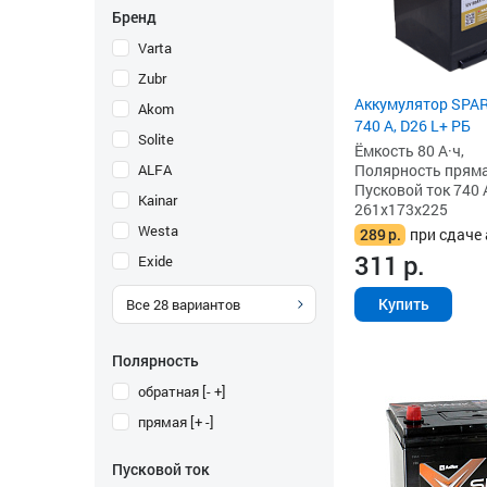
Бренд
Varta
Zubr
Аккумулятор SPART
Akom
740 А, D26 L+ РБ
Solite
Ёмкость 80 А·ч,
ALFA
Полярность прямая 
Пусковой ток 740 
Kainar
261x173x225
Westa
289
р.
при сдаче 
311
р.
Exide
Купить
Все
28
вариантов
Полярность
обратная [- +]
прямая [+ -]
Пусковой ток