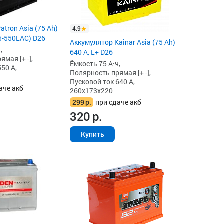
tron Asia (75 Ah)
4.9
75-550LAC) D26
Аккумулятор Kainar Asia (75 Ah)
,
640 А, L+ D26
мая [+ -],
Ёмкость 75 А·ч,
50 А,
Полярность прямая [+ -],
Пусковой ток 640 А,
аче акб
260x173x220
299
р.
при сдаче акб
320
р.
Купить