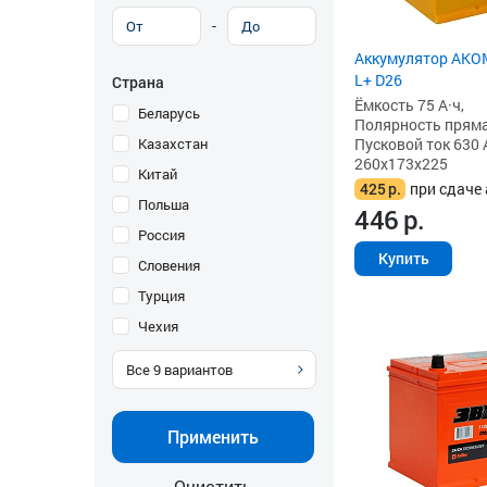
-
Аккумулятор AKOM
L+ D26
Страна
Ёмкость 75 А·ч,
Беларусь
Полярность прямая 
Казахстан
Пусковой ток 630 
260x173x225
Китай
425
р.
при сдаче 
Польша
446
р.
Россия
Купить
Словения
Турция
Чехия
Все
9
вариантов
Применить
Очистить