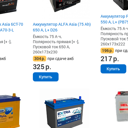
Аккумулятор Pa
550 А, L+ (PB
 Asia 6СТ-70
Аккумулятор ALFA Asia (75 Ah)
Ёмкость 75 А·ч
AA70-3-L
650 А, L+ D26
Полярность пря
Ёмкость 75 А·ч,
Пусковой ток 5
[+ -],
Полярность прямая [+ -],
260x173x222
Пусковой ток 650 А,
196
р.
при сд
260x173x230
217
р.
акб
304
р.
при сдаче акб
325
р.
Купить
Купить