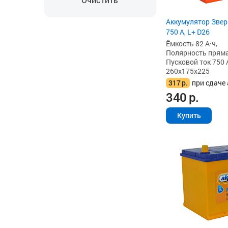
Аккумулятор Зверь
750 А, L+ D26
Ёмкость 82 А·ч,
Полярность прямая 
Пусковой ток 750 
260x175x225
317
р.
при сдаче 
340
р.
Купить