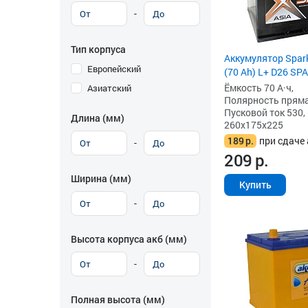
-
Тип корпуса
Аккумулятор Spark
Европейский
(70 Ah) L+ D26 SP
Ёмкость 70 А·ч,
Азиатский
Полярность прямая 
Пусковой ток 530,
Длина (мм)
260x175x225
189
р.
при сдаче 
-
209
р.
Ширина (мм)
Купить
-
Высота корпуса акб (мм)
-
Полная высота (мм)