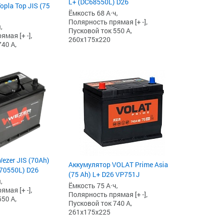
L+ (DC68550L) D26
pla Top JIS (75
Ёмкость 68 А·ч,
Полярность прямая [+ -],
,
Пусковой ток 550 А,
мая [+ -],
260x175x220
40 А,
ezer JIS (70Ah)
Аккумулятор VOLAT Prime Asia
Z70550L) D26
(75 Ah) L+ D26 VP751J
,
Ёмкость 75 А·ч,
мая [+ -],
Полярность прямая [+ -],
50 А,
Пусковой ток 740 А,
261x175x225