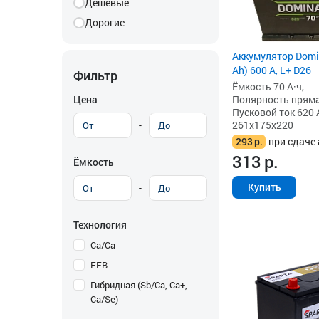
Дешевые
Дорогие
Аккумулятор Domin
Ah) 600 А, L+ D26
Фильтр
Ёмкость 70 А·ч,
Цена
Полярность прямая 
Пусковой ток 620 
-
261x175x220
293
р.
при сдаче 
313
р.
Ёмкость
Купить
-
Технология
Ca/Ca
EFB
Гибридная (Sb/Ca, Ca+,
Ca/Se)