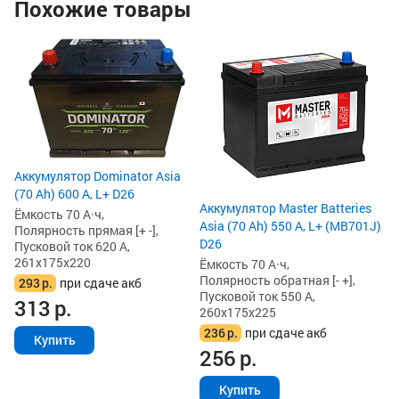
Похожие товары
Ак
Ah
Ём
По
Пу
26
2
Аккумулятор Dominator Asia
2
(70 Ah) 600 А, L+ D26
Аккумулятор Master Batteries
Ёмкость 70 А·ч,
Asia (70 Ah) 550 А, L+ (MB701J)
Полярность прямая [+ -],
D26
Пусковой ток 620 А,
261x175x220
Ёмкость 70 А·ч,
Полярность обратная [- +],
293
р.
при сдаче акб
Пусковой ток 550 А,
313
р.
260x175x225
236
р.
при сдаче акб
Купить
256
р.
Купить