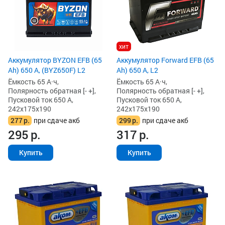
хит
Аккумулятор BYZON EFB (65
Аккумулятор Forward EFB (65
Ah) 650 А, (BYZ650F) L2
Ah) 650 А, L2
Ёмкость 65 А·ч,
Ёмкость 65 А·ч,
Полярность обратная [- +],
Полярность обратная [- +],
Пусковой ток 650 А,
Пусковой ток 650 А,
242x175x190
242x175x190
277
р.
при сдаче акб
299
р.
при сдаче акб
295
р.
317
р.
Купить
Купить