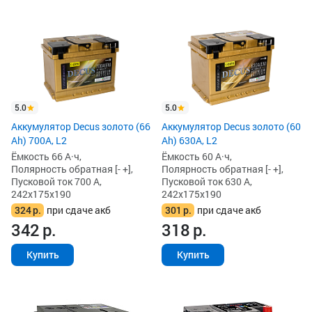
5.0
5.0
Аккумулятор Decus золото (66
Аккумулятор Decus золото (60
Ah) 700A, L2
Ah) 630A, L2
Ёмкость 66 А·ч,
Ёмкость 60 А·ч,
Полярность обратная [- +],
Полярность обратная [- +],
Пусковой ток 700 А,
Пусковой ток 630 А,
242x175x190
242x175x190
324
р.
при сдаче акб
301
р.
при сдаче акб
342
р.
318
р.
Купить
Купить