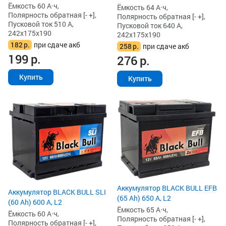
Ёмкость 60 А·ч,
Ёмкость 64 А·ч,
Полярность обратная [- +],
Полярность обратная [- +],
Пусковой ток 510 А,
Пусковой ток 640 А,
242x175x190
242x175x190
182
р.
при сдаче акб
258
р.
при сдаче акб
199
р.
276
р.
Купить
Купить
Аккумулятор BLACK BULL EFB
Аккумулятор BLACK BULL SLI
(65 Ah) 650 А, L2
(60 Ah) 600 А, L2
Ёмкость 65 А·ч,
Ёмкость 60 А·ч,
Полярность обратная [- +],
Полярность обратная [- +],