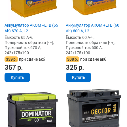
Аккумулятор AKOM +EFB (65
Аккумулятор AKOM +EFB (60
Ah) 670 А, L2
Ah) 600 А, L2
Ёмкость 65 А·ч,
Ёмкость 60 А·ч,
Полярность обратная [- +],
Полярность обратная [- +],
Пусковой ток 670 А,
Пусковой ток 600 А,
242x175x190
242x175x190
339
р.
при сдаче акб
308
р.
при сдаче акб
357
р.
325
р.
Купить
Купить