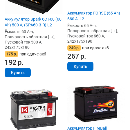
Аккумулятор FORSE (65 Ah)
660 А, L2
Аккумулятор Spark 6СТ-60 (60
Ah) 500 А, (SPA60-3-R) L2
Ёмкость 65 А·ч,
Полярность обратная [- +],
Ёмкость 60 А·ч,
Пусковой ток 660 А,
Полярность обратная [- +],
242x175x190
Пусковой ток 500 А,
242x175x190
249
р.
при сдаче акб
175
р.
при сдаче акб
267
р.
192
р.
Купить
Купить
Аккумулятор FireBall