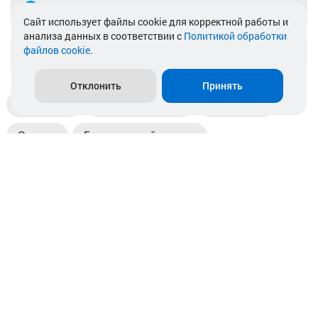
Telegram
Cайт использует файлы cookie для корректной работы и
анализа данных в соответствии с
Политикой обработки
файлов cookie
.
info@akkamulik.by
Отклонить
Принять
Доставка
Пункты выдачи
Магазины
Оплата
Безналичный расчет
Прием б/у акб
Информация
Отзывы
Контакты
© 2026. ООО «Аккамулик». 220056, Беларусь, г. Минск,
пр. Независимости, д.199.
УНП 192748524. Зарегистрирован в торговом реестре
№ 369712 от 01.03.2017