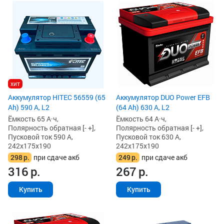
хит
Аккумулятор HITEC 56559 (65
Аккумулятор DUO Power EFB
Ah) 590 А, L2
(64 Ah) 630 А, L2
Ёмкость 65 А·ч,
Ёмкость 64 А·ч,
Полярность обратная [- +],
Полярность обратная [- +],
Пусковой ток 590 А,
Пусковой ток 630 А,
242x175x190
242x175x190
298
р.
при сдаче акб
249
р.
при сдаче акб
316
р.
267
р.
Купить
Купить