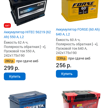
хит
Аккумулятор FORSE (60 Ah)
Аккумулятор HITEC 56219 (62
640 А, L2
Ah) 550 А, L2
Ёмкость 60 А·ч,
Ёмкость 62 А·ч,
Полярность обратная [- +],
Полярность обратная [- +],
Пусковой ток 640 А,
Пусковой ток 550 А,
242x175x190
242x175x190
239
р.
при сдаче акб
282
р.
при сдаче акб
256
р.
299
р.
Купить
Купить