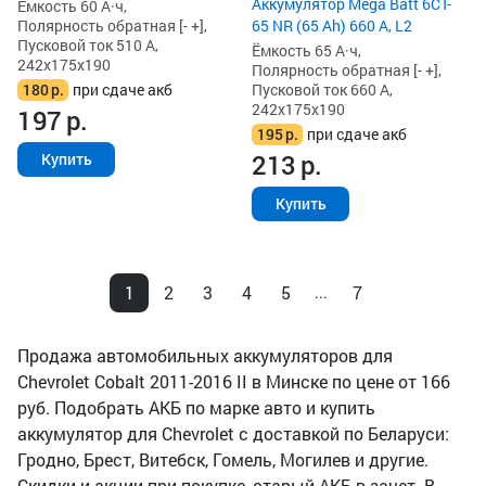
Аккумулятор Mega Batt 6CT-
Ёмкость 60 А·ч,
Полярность обратная [- +],
65 NR (65 Ah) 660 А, L2
Пусковой ток 510 А,
Ёмкость 65 А·ч,
242x175x190
Полярность обратная [- +],
180
р.
при сдаче акб
Пусковой ток 660 А,
242x175x190
197
р.
195
р.
при сдаче акб
213
р.
Купить
Купить
1
2
3
4
5
7
...
Продажа автомобильных аккумуляторов для
Chevrolet Cobalt 2011-2016 II в Минске по цене от 166
руб. Подобрать АКБ по марке авто и купить
аккумулятор для Chevrolet с доставкой по Беларуси:
Гродно, Брест, Витебск, Гомель, Могилев и другие.
Скидки и акции при покупке, старый АКБ в зачет. В