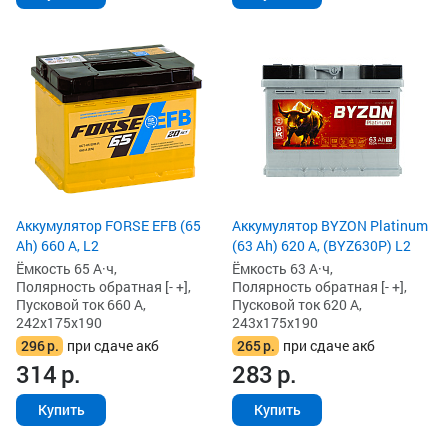
Аккумулятор FORSE EFB (65
Аккумулятор BYZON Platinum
Ah) 660 А, L2
(63 Ah) 620 А, (BYZ630P) L2
Ёмкость 65 А·ч,
Ёмкость 63 А·ч,
Полярность обратная [- +],
Полярность обратная [- +],
Пусковой ток 660 А,
Пусковой ток 620 А,
242x175x190
243x175x190
296
р.
при сдаче акб
265
р.
при сдаче акб
314
р.
283
р.
Купить
Купить