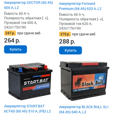
Аккумулятор GECTOR (60 Ah)
Аккумулятор Forward
600 А, L2
Premium (66 Ah) 620 А, L2
Ёмкость 60 А·ч,
Ёмкость 66 А·ч,
Полярность обратная [- +],
Полярность обратная [- +],
Пусковой ток 600 А,
Пусковой ток 620 А,
242x175x190
242x175x190
247
р.
при сдаче акб
270
р.
при сдаче акб
264
р.
288
р.
Купить
Купить
Аккумулятор START.BAT
Аккумулятор BLACK BULL SLI
6СТ-60 (60 Ah) 510 А, (РБ) L2
(64 Ah) 640 А, L2