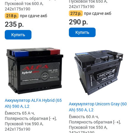
Пусковой ток 650 А,
Пусковой ток 600 А,
242x175x190
242x175x190
272
р.
при сдаче акб
218
р.
при сдаче акб
290
р.
235
р.
Купить
Купить
Аккумулятор ALFA Hybrid (65
Аккумулятор Unicorn Gray (60
Ah) 590 А, L2
Ah) 550 А, L2
Ёмкость 65 А·ч,
Ёмкость 60 А·ч,
Полярность обратная [- +],
Полярность обратная [- +],
Пусковой ток 590 А,
Пусковой ток 550 А,
242x175x190
242x175x190