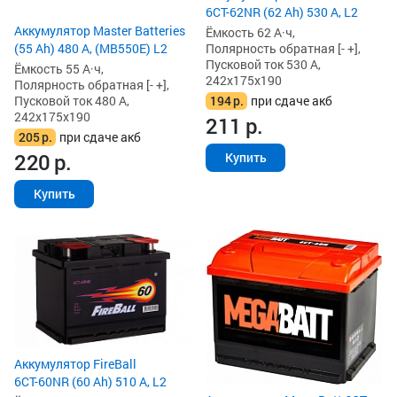
6СТ-62NR (62 Ah) 530 А, L2
Аккумулятор Master Batteries
Ёмкость 62 А·ч,
Полярность обратная [- +],
(55 Ah) 480 А, (MB550E) L2
Пусковой ток 530 А,
Ёмкость 55 А·ч,
242x175x190
Полярность обратная [- +],
194
р.
при сдаче акб
Пусковой ток 480 А,
242x175x190
211
р.
205
р.
при сдаче акб
220
р.
Купить
Купить
Аккумулятор FireBall
6СТ-60NR (60 Ah) 510 А, L2