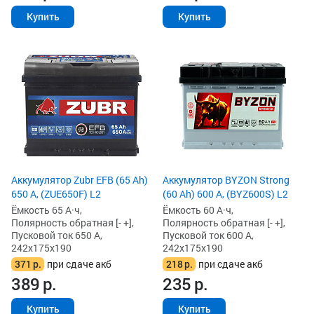
Купить
Купить
Аккумулятор Zubr EFB (65 Ah)
Аккумулятор BYZON Strong
650 А, (ZUE650F) L2
(60 Ah) 600 А, (BYZ600S) L2
Ёмкость 65 А·ч,
Ёмкость 60 А·ч,
Полярность обратная [- +],
Полярность обратная [- +],
Пусковой ток 650 А,
Пусковой ток 600 А,
242x175x190
242x175x190
371
р.
при сдаче акб
218
р.
при сдаче акб
389
р.
235
р.
Купить
Купить