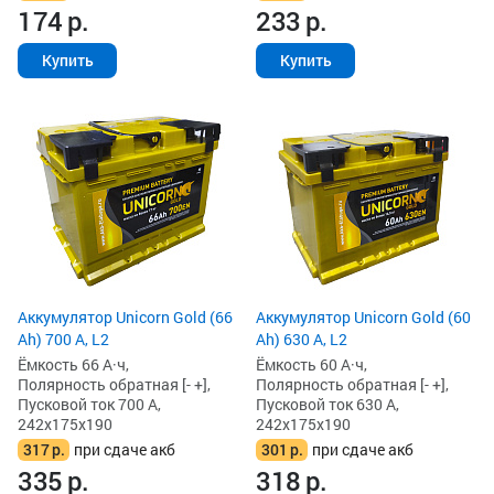
174
р.
233
р.
Купить
Купить
Аккумулятор Unicorn Gold (66
Аккумулятор Unicorn Gold (60
Ah) 700 А, L2
Ah) 630 А, L2
Ёмкость 66 А·ч,
Ёмкость 60 А·ч,
Полярность обратная [- +],
Полярность обратная [- +],
Пусковой ток 700 А,
Пусковой ток 630 А,
242x175x190
242x175x190
317
р.
при сдаче акб
301
р.
при сдаче акб
335
р.
318
р.