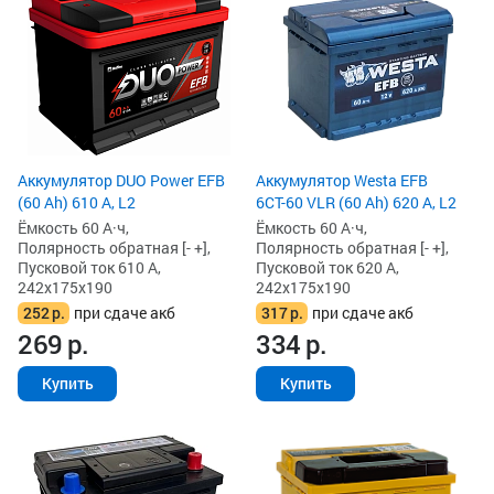
Аккумулятор DUO Power EFB
Аккумулятор Westa EFB
(60 Ah) 610 А, L2
6СТ-60 VLR (60 Ah) 620 А, L2
Ёмкость 60 А·ч,
Ёмкость 60 А·ч,
Полярность обратная [- +],
Полярность обратная [- +],
Пусковой ток 610 А,
Пусковой ток 620 А,
242x175x190
242x175x190
252
р.
при сдаче акб
317
р.
при сдаче акб
269
р.
334
р.
Купить
Купить