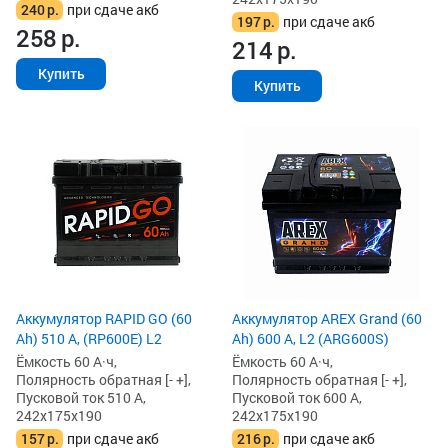
240
р.
при сдаче акб
197
р.
при сдаче акб
258
р.
214
р.
Купить
Купить
Аккумулятор RAPID GO (60
Аккумулятор AREX Grand (60
Ah) 510 А, (RP600E) L2
Ah) 600 А, L2 (ARG600S)
Ёмкость 60 А·ч,
Ёмкость 60 А·ч,
Полярность обратная [- +],
Полярность обратная [- +],
Пусковой ток 510 А,
Пусковой ток 600 А,
242x175x190
242x175x190
157
р.
при сдаче акб
216
р.
при сдаче акб