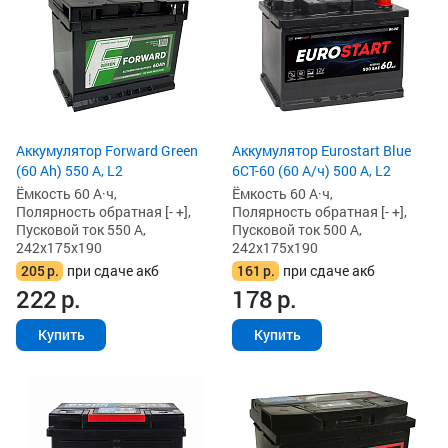
Аккумулятор Forward Green
Аккумулятор Eurostart Blue
(60 Ah) 550 А, L2
6CT-60 (60 А/ч) 500 А, L2
Ёмкость 60 А·ч,
Ёмкость 60 А·ч,
Полярность обратная [- +],
Полярность обратная [- +],
Пусковой ток 550 А,
Пусковой ток 500 А,
242x175x190
242x175x190
205
р.
при сдаче акб
161
р.
при сдаче акб
222
р.
178
р.
Купить
Купить