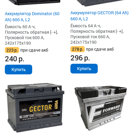
Аккумулятор GECTOR (64 Ah)
Аккумулятор Dominator (60
660 А, L2
Ah) 600 А, L2
Ёмкость 64 А·ч,
Ёмкость 60 А·ч,
Полярность обратная [- +],
Полярность обратная [- +],
Пусковой ток 660 А,
Пусковой ток 600 А,
242x175x190
242x175x190
278
р.
при сдаче акб
223
р.
при сдаче акб
296
р.
240
р.
Купить
Купить