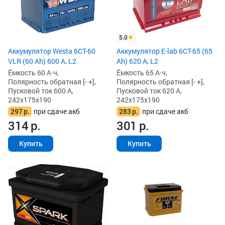
5.0
Аккумулятор Westa 6СТ-60
Аккумулятор E-lab 6СТ-65 (65
VLR (60 Ah) 600 А, L2
Ah) 620 А, L2
Ёмкость 60 А·ч,
Ёмкость 65 А·ч,
Полярность обратная [- +],
Полярность обратная [- +],
Пусковой ток 600 А,
Пусковой ток 620 А,
242x175x190
242x175x190
297
р.
при сдаче акб
283
р.
при сдаче акб
314
р.
301
р.
Купить
Купить