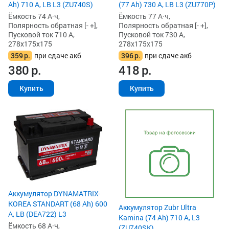
Ah) 710 А, LB L3 (ZU740S)
(77 Ah) 730 А, LB L3 (ZU770P)
Ёмкость 74 А·ч,
Ёмкость 77 А·ч,
Полярность обратная [- +],
Полярность обратная [- +],
Пусковой ток 710 А,
Пусковой ток 730 А,
278x175x175
278x175x175
359
р.
при сдаче акб
396
р.
при сдаче акб
380
р.
418
р.
Купить
Купить
Аккумулятор DYNAMATRIX-
KOREA STANDART (68 Ah) 600
Аккумулятор Zubr Ultra
А, LB (DEA722) L3
Kamina (74 Ah) 710 А, L3
Ёмкость 68 А·ч,
(ZU740SK)