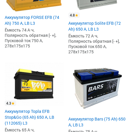
4.8
Аккумулятор FORSE EFB (74
Ah) 750 А, LB L3
Аккумулятор Solite EFB (72
Ah) 650 А, LB L3
Ёмкость 74 А·ч,
Полярность обратная [- +],
Ёмкость 72 А·ч,
Пусковой ток 750 А,
Полярность обратная [- +],
278x175x175
Пусковой ток 650 А,
278x175x175
4.3
Аккумулятор Topla EFB
Stop&Go (65 Ah) 650 А, LB
Аккумулятор Bars (75 Ah) 650
(112065) L3
А, LB L3
Ёмкость 65 А·ч,
Ёмкость 75 А·ч,