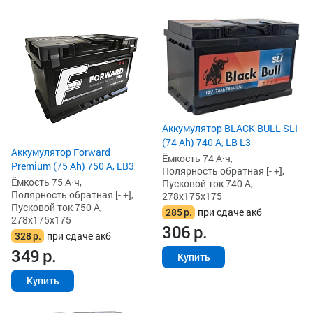
Аккумулятор BLACK BULL SLI
(74 Ah) 740 А, LB L3
Аккумулятор Forward
Ёмкость 74 А·ч,
Premium (75 Ah) 750 А, LB3
Полярность обратная [- +],
Ёмкость 75 А·ч,
Пусковой ток 740 А,
Полярность обратная [- +],
278x175x175
Пусковой ток 750 А,
285
р.
при сдаче акб
278x175x175
306
р.
328
р.
при сдаче акб
349
р.
Купить
Купить