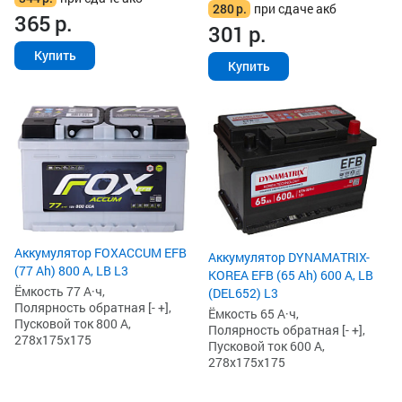
280
р.
при сдаче акб
365
р.
301
р.
Купить
Купить
Аккумулятор FOXACCUM EFB
Аккумулятор DYNAMATRIX-
(77 Ah) 800 А, LB L3
KOREA EFB (65 Ah) 600 А, LB
Ёмкость 77 А·ч,
(DEL652) L3
Полярность обратная [- +],
Ёмкость 65 А·ч,
Пусковой ток 800 А,
Полярность обратная [- +],
278x175x175
Пусковой ток 600 А,
278x175x175