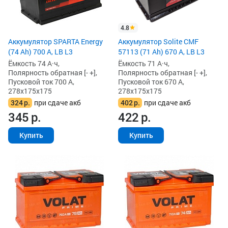
4.8
Аккумулятор SPARTA Energy
Аккумулятор Solite CMF
(74 Ah) 700 А, LB L3
57113 (71 Ah) 670 А, LB L3
Ёмкость 74 А·ч,
Ёмкость 71 А·ч,
Полярность обратная [- +],
Полярность обратная [- +],
Пусковой ток 700 А,
Пусковой ток 670 А,
278x175x175
278x175x175
324
р.
при сдаче акб
402
р.
при сдаче акб
345
р.
422
р.
Купить
Купить