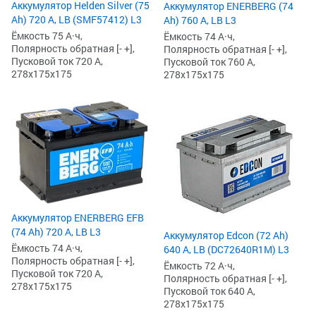
Аккумулятор Helden Silver (75
Аккумулятор ENERBERG (74
Ah) 720 А, LB (SMF57412) L3
Ah) 760 А, LB L3
Ёмкость 75 А·ч,
Ёмкость 74 А·ч,
Полярность обратная [- +],
Полярность обратная [- +],
Пусковой ток 720 А,
Пусковой ток 760 А,
278x175x175
278x175x175
Аккумулятор ENERBERG EFB
(74 Ah) 720 А, LB L3
Аккумулятор Edcon (72 Ah)
Ёмкость 74 А·ч,
640 А, LB (DC72640R1M) L3
Полярность обратная [- +],
Ёмкость 72 А·ч,
Пусковой ток 720 А,
Полярность обратная [- +],
278x175x175
Пусковой ток 640 А,
278x175x175