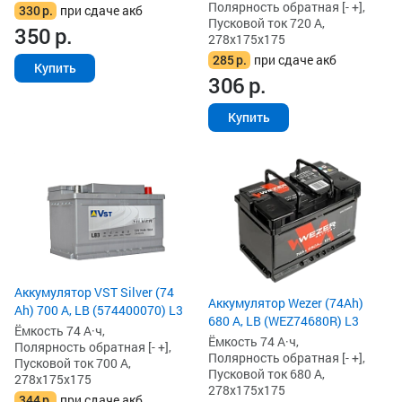
Полярность обратная [- +],
330
р.
при сдаче акб
Пусковой ток 720 А,
350
р.
278x175x175
285
р.
при сдаче акб
Купить
306
р.
Купить
Аккумулятор VST Silver (74
Аккумулятор Wezer (74Ah)
Ah) 700 А, LB (574400070) L3
680 А, LB (WEZ74680R) L3
Ёмкость 74 А·ч,
Ёмкость 74 А·ч,
Полярность обратная [- +],
Полярность обратная [- +],
Пусковой ток 700 А,
Пусковой ток 680 А,
278x175x175
278x175x175
344
р.
при сдаче акб