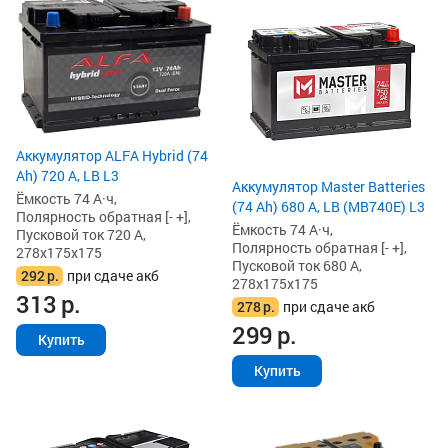
Аккумулятор ALFA Hybrid (74
Ah) 720 А, LB L3
Аккумулятор Master Batteries
Ёмкость 74 А·ч,
(74 Ah) 680 А, LB (MB740E) L3
Полярность обратная [- +],
Ёмкость 74 А·ч,
Пусковой ток 720 А,
Полярность обратная [- +],
278x175x175
Пусковой ток 680 А,
292
р.
при сдаче акб
278x175x175
313
р.
278
р.
при сдаче акб
299
р.
Купить
Купить