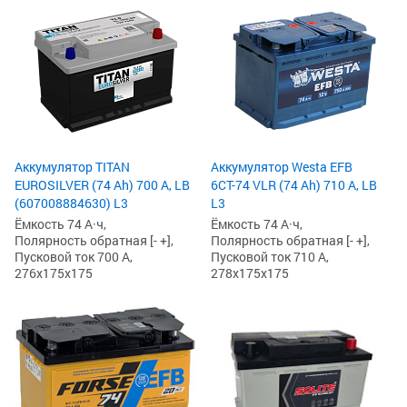
Аккумулятор TITAN
Аккумулятор Westa EFB
EUROSILVER (74 Ah) 700 А, LB
6СТ-74 VLR (74 Ah) 710 А, LB
(607008884630) L3
L3
Ёмкость 74 А·ч,
Ёмкость 74 А·ч,
Полярность обратная [- +],
Полярность обратная [- +],
Пусковой ток 700 А,
Пусковой ток 710 А,
276x175x175
278x175x175