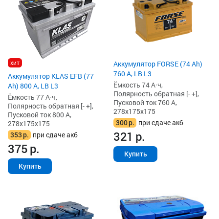
хит
Аккумулятор FORSE (74 Ah)
760 А, LB L3
Аккумулятор KLAS EFB (77
Ёмкость 74 А·ч,
Ah) 800 А, LB L3
Полярность обратная [- +],
Ёмкость 77 А·ч,
Пусковой ток 760 А,
Полярность обратная [- +],
278x175x175
Пусковой ток 800 А,
300
р.
при сдаче акб
278x175x175
321
р.
353
р.
при сдаче акб
375
р.
Купить
Купить