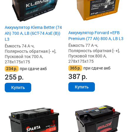
Аккумулятор Klema Better (74
Аккумулятор Forvard +EFB
Ah) 700 А, LB (6СТ-74 АзЕ (B))
Premium (77 Ah) 800 А, LB L3
L3
Ёмкость 77 А·ч,
Ёмкость 74 А·ч,
Полярность обратная [- +],
Полярность обратная [- +],
Пусковой ток 800 А,
Пусковой ток 700 А,
278x175x175
278x175x175
365
р.
при сдаче акб
234
р.
при сдаче акб
387
р.
255
р.
Купить
Купить