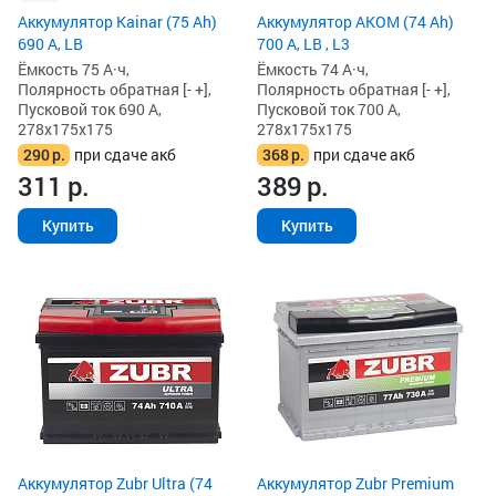
Аккумулятор Kainar (75 Ah)
Аккумулятор AKOM (74 Ah)
690 А, LB
700 А, LB , L3
Ёмкость 75 А·ч,
Ёмкость 74 А·ч,
Полярность обратная [- +],
Полярность обратная [- +],
Пусковой ток 690 А,
Пусковой ток 700 А,
278x175x175
278x175x175
290
р.
при сдаче акб
368
р.
при сдаче акб
311
р.
389
р.
Купить
Купить
Аккумулятор Zubr Ultra (74
Аккумулятор Zubr Premium