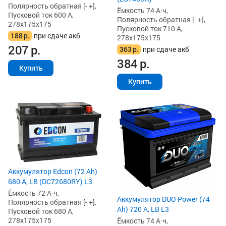
Полярность обратная [- +],
Ёмкость 74 А·ч,
Пусковой ток 600 А,
Полярность обратная [- +],
278x175x175
Пусковой ток 710 А,
188
р.
при сдаче акб
278x175x175
207
р.
363
р.
при сдаче акб
384
р.
Купить
Купить
Аккумулятор Edcon (72 Ah)
680 А, LB (DC72680RY) L3
Ёмкость 72 А·ч,
Аккумулятор DUO Power (74
Полярность обратная [- +],
Ah) 720 А, LB L3
Пусковой ток 680 А,
278x175x175
Ёмкость 74 А·ч,