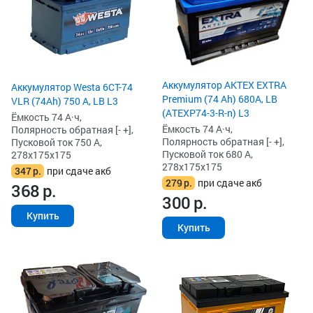
Аккумулятор AKTEX EXTRA
Аккумулятор Westa 6СТ-74
Premium (74 Ah) 680A, LB
VLR (74Ah) 750 А, LB L3
(ATEXP74-3-R-n) L3
Ёмкость 74 А·ч,
Ёмкость 74 А·ч,
Полярность обратная [- +],
Полярность обратная [- +],
Пусковой ток 750 А,
Пусковой ток 680 А,
278x175x175
278x175x175
347
р.
при сдаче акб
279
р.
при сдаче акб
368
р.
300
р.
Купить
Купить