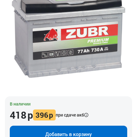
В наличии
418
р
396
р
при сдаче акб
Добавить в корзину