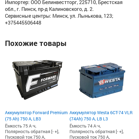
Импортер: ООО Белинвестторг, 225710, Брестская
обл., г. Пинск, пр-д Калиновского, д. 2.
Сервисные центры: Минск, ул. Лынькова, 123;
+375445506448
Похожие товары
Ак
А,
Ём
По
Пу
27
3
3
Аккумулятор Forward Premium
Аккумулятор Westa 6СТ-74 VLR
(75 Ah) 750 А, LB3
(74Ah) 750 А, LB L3
Ёмкость 75 А·ч,
Ёмкость 74 А·ч,
Полярность обратная [- +],
Полярность обратная [- +],
Пусковой ток 750 А,
Пусковой ток 750 А,