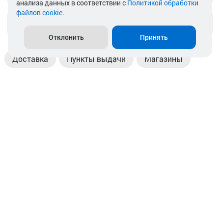
анализа данных в соответствии с
Политикой обработки
файлов cookie
.
info@akkamulik.by
Отклонить
Принять
Доставка
Пункты выдачи
Магазины
Оплата
Безналичный расчет
Прием б/у акб
Информация
Отзывы
Контакты
© 2026. ООО «Аккамулик». 220056, Беларусь, г. Минск,
пр. Независимости, д.199.
УНП 192748524. Зарегистрирован в торговом реестре
№ 369712 от 01.03.2017