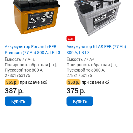
хит
Аккумулятор Forvard +EFB
Аккумулятор KLAS EFB (77 Ah)
Premium (77 Ah) 800 А, LB L3
800 А, LB L3
Ёмкость 77 А·ч,
Ёмкость 77 А·ч,
Полярность обратная [- +],
Полярность обратная [- +],
Пусковой ток 800 А,
Пусковой ток 800 А,
278x175x175
278x175x175
365
р.
при сдаче акб
353
р.
при сдаче акб
387
р.
375
р.
Купить
Купить