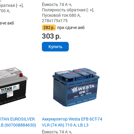
Ёмкость 74 А·ч,
атная [- +],
Полярность обратная [- +],
00 А,
Пусковой ток 680 А,
278x175x175
аче акб
282
р.
при сдаче акб
303
р.
Купить
TITAN EUROSILVER
Аккумулятор Westa EFB 6СТ-74
 LB (607008884630)
VLR (74 Ah) 710 А, LB L3
Ёмкость 74 А·ч,