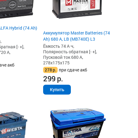
LFA Hybrid (74 Ah)
Аккумулятор Master Batteries (74
Ah) 680 А, LB (MB740E) L3
,
Ёмкость 74 А·ч,
атная [- +],
Полярность обратная [- +],
20 А,
Пусковой ток 680 А,
278x175x175
аче акб
278
р.
при сдаче акб
299
р.
Купить