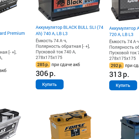
Аккумулятор BLACK BULL SLI (74
Аккумулятор A
ard Premium
Ah) 740 А, LB L3
720 А, LB L3
Ёмкость 74 А·ч,
Ёмкость 74 А·ч
Полярность обратная [- +],
Полярность обр
Пусковой ток 740 А,
я [- +],
Пусковой ток 7
278x175x175
А,
278x175x175
285
р.
при сдаче акб
292
р.
при сд
акб
306
р.
313
р.
Купить
Купить