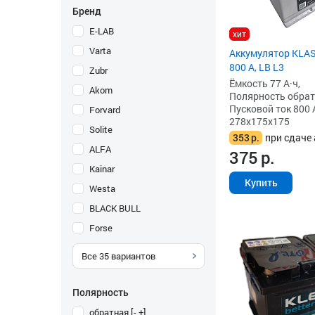
Бренд
E-LAB
хит
Varta
Аккумулятор KLAS
800 А, LB L3
Zubr
Ёмкость 77 А·ч,
Akom
Полярность обратна
Пусковой ток 800 
Forvard
278x175x175
Solite
353
р.
при сдаче 
ALFA
375
р.
Kainar
Купить
Westa
BLACK BULL
Forse
Все
35
вариантов
Полярность
обратная [- +]