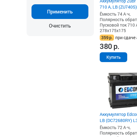
Аккумулятор Zubr U
710 А, LB (ZU740S)
Применить
Ёмкость 74 А·ч,
Полярность обратна
Пусковой ток 710 
Очистить
278x175x175
359
р.
при сдаче 
380
р.
Купить
Аккумулятор Edcon
LB (DC72680RY) L
Ёмкость 72 А·ч,
Полярность обратна