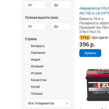
-
Аккумулятор VOLA
Ah) 760 А, LB (VP7
Полная высота (мм)
Ёмкость 78 А·ч,
Полярность обратна
-
Пусковой ток 760 
278x175x175
374
р.
при сдаче 
Страна
396
р.
Беларусь
Германия
Купить
Индия
Испания
Италия
Казахстан
Китай
Польша
Все
14
вариантов