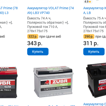
4.9
T Prime (78
Аккумулятор VOLAT Prime (74
Аккумулятор K
80) L3
Ah) LB3 VP740
А, LB
Ёмкость 74 А·ч,
Ёмкость 75 А·ч
я [- +],
Полярность обратная [- +],
Полярность обр
А,
Пусковой ток 710 А,
Пусковой ток 6
278x175x175
278x175x175
акб
322
р.
при сдаче акб
290
р.
при сд
343
р.
311
р.
Купить
Купить
Аккумулятор 