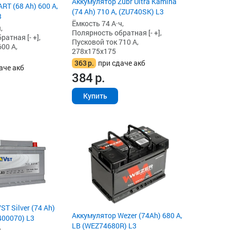
Аккумулятор Zubr Ultra Kamina
T (68 Ah) 600 А,
(74 Ah) 710 А, (ZU740SK) L3
3
Ёмкость 74 А·ч,
,
Полярность обратная [- +],
атная [- +],
Пусковой ток 710 А,
00 А,
278x175x175
363
р.
при сдаче акб
аче акб
384
р.
Купить
T Silver (74 Ah)
Аккумулятор Wezer (74Ah) 680 А,
400070) L3
LB (WEZ74680R) L3
,