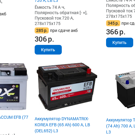
720 А, LB L3
А,
Полярность обр
Ёмкость 74 А·ч,
Пусковой ток 7
Полярность обратная [- +],
акб
278x175x175
Пусковой ток 720 А,
345
р.
при сд
278x175x175
366
р.
285
р.
при сдаче акб
306
р.
Купить
Купить
ACCUM EFB (77
Аккумулятор DYNAMATRIX-
Аккумулятор 
KOREA EFB (65 Ah) 600 А, LB
(74 Ah) 700 А,
(DEL652) L3
L3