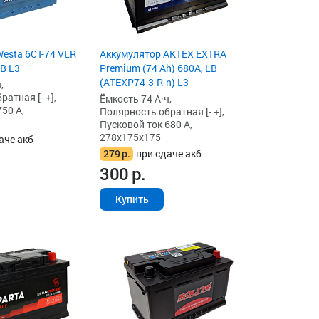
esta 6СТ-74 VLR
Аккумулятор AKTEX EXTRA
LB L3
Premium (74 Ah) 680A, LB
(ATEXP74-3-R-n) L3
,
атная [- +],
Ёмкость 74 А·ч,
50 А,
Полярность обратная [- +],
Пусковой ток 680 А,
278x175x175
аче акб
279
р.
при сдаче акб
300
р.
Купить