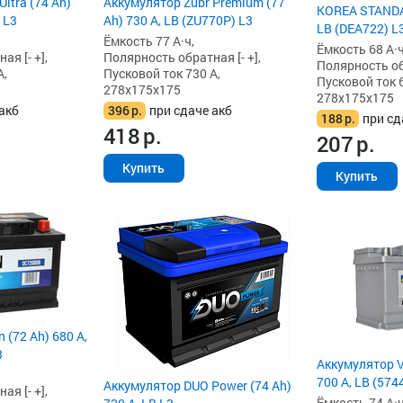
ltra (74 Ah)
Аккумулятор Zubr Premium (77
KOREA STANDAR
 L3
Ah) 730 А, LB (ZU770P) L3
LB (DEA722) L
Ёмкость 77 А·ч,
Ёмкость 68 А·ч
я [- +],
Полярность обратная [- +],
Полярность обр
А,
Пусковой ток 730 А,
Пусковой ток 6
278x175x175
278x175x175
акб
396
р.
при сдаче акб
188
р.
при сд
418
р.
207
р.
Купить
Купить
 (72 Ah) 680 А,
3
Аккумулятор VS
700 А, LB (574
Аккумулятор DUO Power (74 Ah)
я [- +],
Ёмкость 74 А·ч