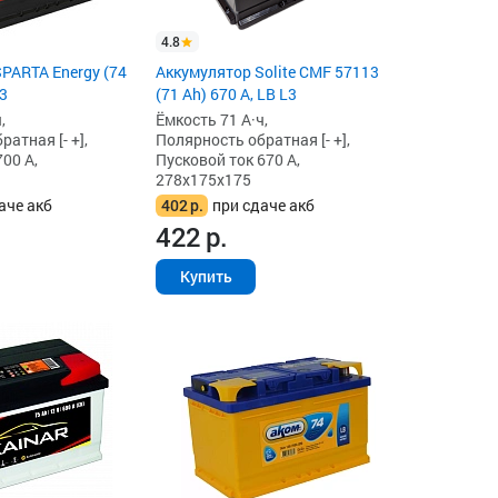
4.8
PARTA Energy (74
Аккумулятор Solite CMF 57113
L3
(71 Ah) 670 А, LB L3
,
Ёмкость 71 А·ч,
атная [- +],
Полярность обратная [- +],
00 А,
Пусковой ток 670 А,
278x175x175
аче акб
402
р.
при сдаче акб
422
р.
Купить