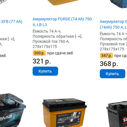
Аккумулятор FORSE (74 Ah) 760
 EFB (77 Ah)
Аккумулятор W
А, LB L3
(74Ah) 750 А, 
Ёмкость 74 А·ч,
Ёмкость 74 А·ч
Полярность обратная [- +],
я [- +],
Полярность обр
Пусковой ток 760 А,
А,
Пусковой ток 7
278x175x175
278x175x175
300
р.
при сдаче акб
акб
347
р.
при сд
321
р.
368
р.
Купить
Купить