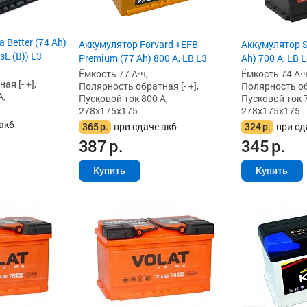
 Better (74 Ah)
Аккумулятор Forvard +EFB
Аккумулятор S
зЕ (B)) L3
Premium (77 Ah) 800 А, LB L3
Ah) 700 А, LB 
Ёмкость 77 А·ч,
Ёмкость 74 А·ч
я [- +],
Полярность обратная [- +],
Полярность обр
А,
Пусковой ток 800 А,
Пусковой ток 7
278x175x175
278x175x175
акб
365
р.
при сдаче акб
324
р.
при сд
387
р.
345
р.
Купить
Купить