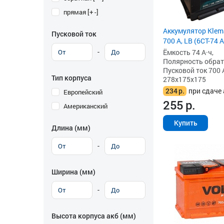
прямая [+ -]
Аккумулятор Klema
Пусковой ток
700 А, LB (6СТ-74 А
-
Ёмкость 74 А·ч,
Полярность обратна
Пусковой ток 700 
Тип корпуса
278x175x175
234
р.
при сдаче 
Европейский
255
р.
Американский
Купить
Длина (мм)
-
Ширина (мм)
-
Высота корпуса акб (мм)