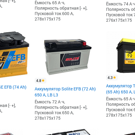
я [- +],
Ёмкость 65 А·ч,
Ёмкость 74 А·ч
А,
Полярность обратная [- +],
Полярность обр
Пусковой ток 600 А,
Пусковой ток 7
278x175x175
276x175x175
4.3
4.8
Аккумулятор T
E EFB (74 Ah)
Аккумулятор Solite EFB (72 Ah)
(65 Ah) 650 А,
650 А, LB L3
Ёмкость 65 А·ч
Ёмкость 72 А·ч,
Полярность обр
я [- +],
Полярность обратная [- +],
Пусковой ток 6
А,
Пусковой ток 650 А,
278x175x175
278x175x175