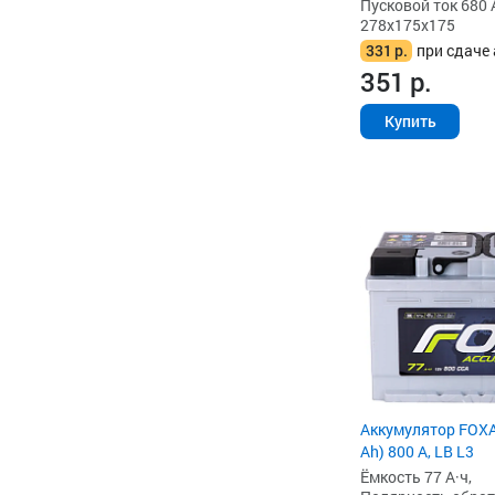
Пусковой ток 680 
278x175x175
331
р.
при сдаче 
351
р.
Купить
Аккумулятор FOX
Ah) 800 А, LB L3
Ёмкость 77 А·ч,