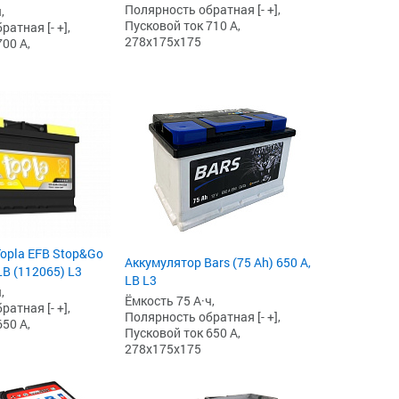
Полярность обратная [- +],
,
Пусковой ток 710 А,
атная [- +],
278x175x175
00 А,
opla EFB Stop&Go
Аккумулятор Bars (75 Ah) 650 А,
 LB (112065) L3
LB L3
,
Ёмкость 75 А·ч,
атная [- +],
Полярность обратная [- +],
50 А,
Пусковой ток 650 А,
278x175x175