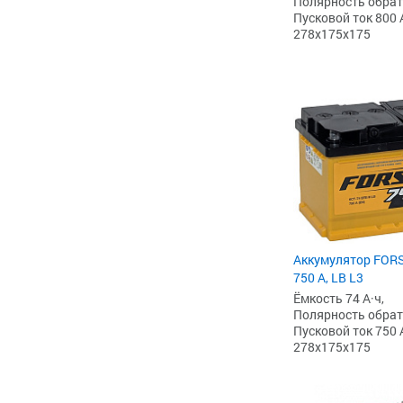
Полярность обратна
Пусковой ток 800 
278x175x175
Аккумулятор FORS
750 А, LB L3
Ёмкость 74 А·ч,
Полярность обратна
Пусковой ток 750 
278x175x175