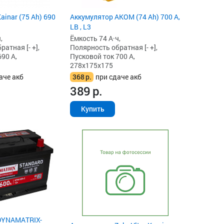
ainar (75 Ah) 690
Аккумулятор AKOM (74 Ah) 700 А,
LB , L3
,
Ёмкость 74 А·ч,
атная [- +],
Полярность обратная [- +],
90 А,
Пусковой ток 700 А,
278x175x175
аче акб
368
р.
при сдаче акб
389
р.
Купить
DYNAMATRIX-