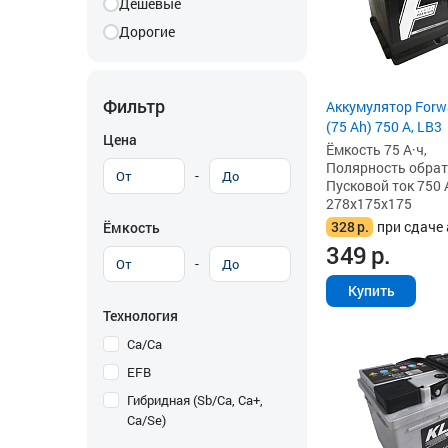
Дешевые
Дорогие
Фильтр
Аккумулятор Forw
(75 Ah) 750 А, LB3
Цена
Ёмкость 75 А·ч,
Полярность обратна
-
Пусковой ток 750 
278x175x175
328
р.
при сдаче 
Ёмкость
349
р.
-
Купить
Технология
Ca/Ca
EFB
Гибридная (Sb/Ca, Ca+,
Ca/Se)