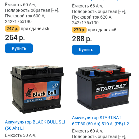
Ёмкость 60 А·ч,
Ёмкость 66 А·ч,
Полярность обратная [- +],
Полярность обратная [- +],
Пусковой ток 600 А,
Пусковой ток 620 А,
242x175x190
242x175x190
247
р.
при сдаче акб
270
р.
при сдаче акб
264
р.
288
р.
Купить
Купить
Аккумулятор START.BAT
Аккумулятор BLACK BULL SLI
6СТ-60 (60 Ah) 510 А, (РБ) L2
(50 Ah) L1
Ёмкость 60 А·ч,
Ёмкость 50 А·ч,
Полярность обратная [- +],