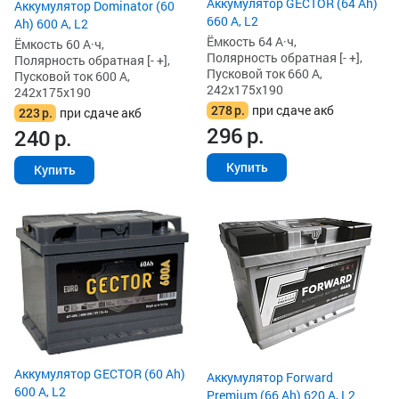
Аккумулятор GECTOR (64 Ah)
Аккумулятор Dominator (60
660 А, L2
Ah) 600 А, L2
Ёмкость 64 А·ч,
Ёмкость 60 А·ч,
Полярность обратная [- +],
Полярность обратная [- +],
Пусковой ток 660 А,
Пусковой ток 600 А,
242x175x190
242x175x190
278
р.
при сдаче акб
223
р.
при сдаче акб
296
р.
240
р.
Купить
Купить
Аккумулятор GECTOR (60 Ah)
Аккумулятор Forward
600 А, L2
Premium (66 Ah) 620 А, L2