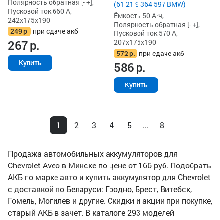
Полярность обратная [- +],
(61 21 9 364 597 BMW)
Пусковой ток 660 А,
Ёмкость 50 А·ч,
242x175x190
Полярность обратная [- +],
249
р.
при сдаче акб
Пусковой ток 570 А,
207x175x190
267
р.
572
р.
при сдаче акб
Купить
586
р.
Купить
1
2
3
4
5
8
...
Продажа автомобильных аккумуляторов для
Chevrolet Aveo в Минске по цене от 166 руб. Подобрать
АКБ по марке авто и купить аккумулятор для Chevrolet
с доставкой по Беларуси: Гродно, Брест, Витебск,
Гомель, Могилев и другие. Скидки и акции при покупке,
старый АКБ в зачет. В каталоге 293 моделей