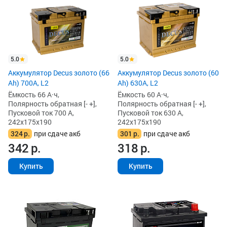
5.0
5.0
Аккумулятор Decus золото (66
Аккумулятор Decus золото (60
Ah) 700A, L2
Ah) 630A, L2
Ёмкость 66 А·ч,
Ёмкость 60 А·ч,
Полярность обратная [- +],
Полярность обратная [- +],
Пусковой ток 700 А,
Пусковой ток 630 А,
242x175x190
242x175x190
324
р.
при сдаче акб
301
р.
при сдаче акб
342
р.
318
р.
Купить
Купить