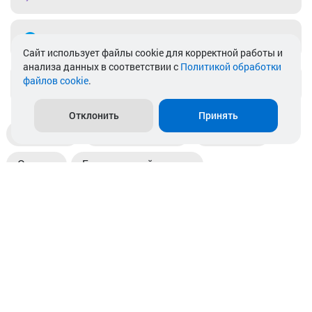
Telegram
Cайт использует файлы cookie для корректной работы и
анализа данных в соответствии с
Политикой обработки
файлов cookie
.
info@akkamulik.by
Отклонить
Принять
Доставка
Пункты выдачи
Магазины
Оплата
Безналичный расчет
Прием б/у акб
Информация
Отзывы
Контакты
© 2026. ООО «Аккамулик». 220056, Беларусь, г. Минск,
пр. Независимости, д.199.
УНП 192748524. Зарегистрирован в торговом реестре
№ 369712 от 01.03.2017