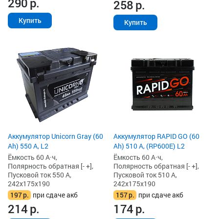
290
р.
258
р.
Купить
Купить
Аккумулятор Unicorn Gray (60
Аккумулятор RAPID GO (60
Ah) 550 А, L2
Ah) 510 А, (RP600E) L2
Ёмкость 60 А·ч,
Ёмкость 60 А·ч,
Полярность обратная [- +],
Полярность обратная [- +],
Пусковой ток 550 А,
Пусковой ток 510 А,
242x175x190
242x175x190
197
р.
при сдаче акб
157
р.
при сдаче акб
214
р.
174
р.