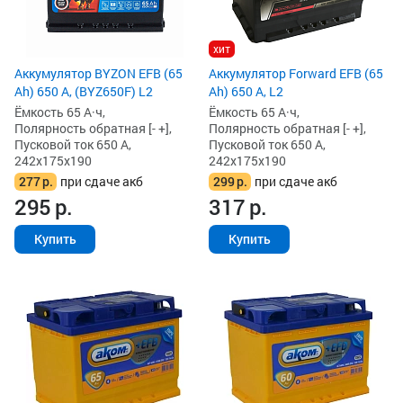
хит
Аккумулятор BYZON EFB (65
Аккумулятор Forward EFB (65
Ah) 650 А, (BYZ650F) L2
Ah) 650 А, L2
Ёмкость 65 А·ч,
Ёмкость 65 А·ч,
Полярность обратная [- +],
Полярность обратная [- +],
Пусковой ток 650 А,
Пусковой ток 650 А,
242x175x190
242x175x190
277
р.
при сдаче акб
299
р.
при сдаче акб
295
р.
317
р.
Купить
Купить