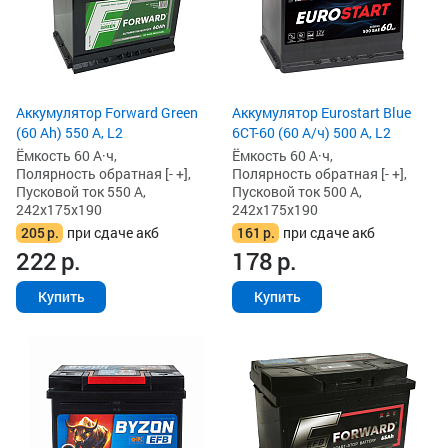
Аккумулятор Forward Green
Аккумулятор Eurostart Blue
(60 Ah) 550 А, L2
6CT-60 (60 А/ч) 500 А, L2
Ёмкость 60 А·ч,
Ёмкость 60 А·ч,
Полярность обратная [- +],
Полярность обратная [- +],
Пусковой ток 550 А,
Пусковой ток 500 А,
242x175x190
242x175x190
205
р.
при сдаче акб
161
р.
при сдаче акб
222
р.
178
р.
Купить
Купить