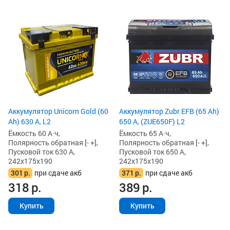
Аккумулятор Unicorn Gold (60
Аккумулятор Zubr EFB (65 Ah)
Ah) 630 А, L2
650 А, (ZUE650F) L2
Ёмкость 60 А·ч,
Ёмкость 65 А·ч,
Полярность обратная [- +],
Полярность обратная [- +],
Пусковой ток 630 А,
Пусковой ток 650 А,
242x175x190
242x175x190
301
р.
при сдаче акб
371
р.
при сдаче акб
318
р.
389
р.
Купить
Купить