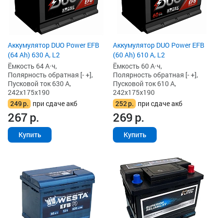
Аккумулятор DUO Power EFB
Аккумулятор DUO Power EFB
(64 Ah) 630 А, L2
(60 Ah) 610 А, L2
Ёмкость 64 А·ч,
Ёмкость 60 А·ч,
Полярность обратная [- +],
Полярность обратная [- +],
Пусковой ток 630 А,
Пусковой ток 610 А,
242x175x190
242x175x190
249
р.
при сдаче акб
252
р.
при сдаче акб
267
р.
269
р.
Купить
Купить