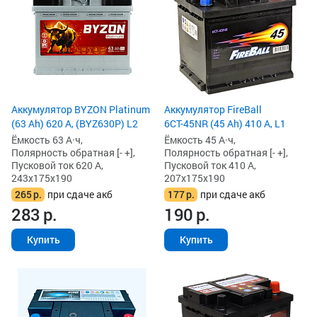
Аккумулятор BYZON Platinum
Аккумулятор FireBall
(63 Ah) 620 А, (BYZ630P) L2
6СТ-45NR (45 Ah) 410 А, L1
Ёмкость 63 А·ч,
Ёмкость 45 А·ч,
Полярность обратная [- +],
Полярность обратная [- +],
Пусковой ток 620 А,
Пусковой ток 410 А,
243x175x190
207x175x190
265
р.
при сдаче акб
177
р.
при сдаче акб
283
р.
190
р.
Купить
Купить