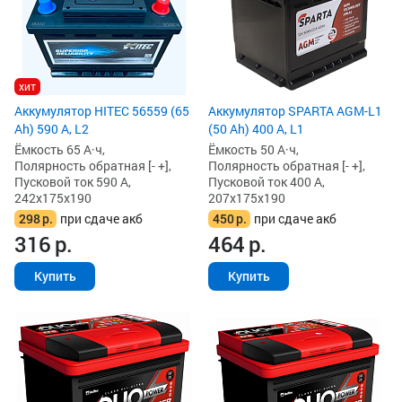
хит
Аккумулятор HITEC 56559 (65
Аккумулятор SPARTA AGM-L1
Ah) 590 А, L2
(50 Ah) 400 А, L1
Ёмкость 65 А·ч,
Ёмкость 50 А·ч,
Полярность обратная [- +],
Полярность обратная [- +],
Пусковой ток 590 А,
Пусковой ток 400 А,
242x175x190
207x175x190
298
р.
при сдаче акб
450
р.
при сдаче акб
316
р.
464
р.
Купить
Купить