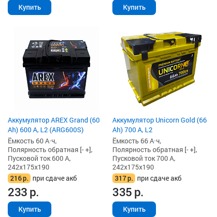
Купить
Купить
Аккумулятор AREX Grand (60
Аккумулятор Unicorn Gold (66
Ah) 600 А, L2 (ARG600S)
Ah) 700 А, L2
Ёмкость 60 А·ч,
Ёмкость 66 А·ч,
Полярность обратная [- +],
Полярность обратная [- +],
Пусковой ток 600 А,
Пусковой ток 700 А,
242x175x190
242x175x190
216
р.
при сдаче акб
317
р.
при сдаче акб
233
р.
335
р.
Купить
Купить