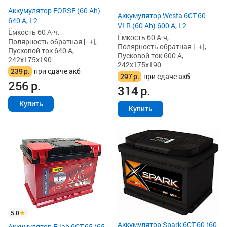
Аккумулятор FORSE (60 Ah)
Аккумулятор Westa 6СТ-60
640 А, L2
VLR (60 Ah) 600 А, L2
Ёмкость 60 А·ч,
Ёмкость 60 А·ч,
Полярность обратная [- +],
Полярность обратная [- +],
Пусковой ток 640 А,
Пусковой ток 600 А,
242x175x190
242x175x190
239
р.
при сдаче акб
297
р.
при сдаче акб
256
р.
314
р.
Купить
Купить
5.0
Аккумулятор Spark 6СТ-60 (60
Аккумулятор E-lab 6СТ-65 (65