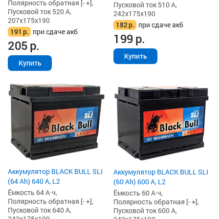
Полярность обратная [- +],
Пусковой ток 510 А,
Пусковой ток 520 А,
242x175x190
207x175x190
182
р.
при сдаче акб
191
р.
при сдаче акб
199
р.
205
р.
Купить
Купить
Аккумулятор BLACK BULL SLI
Аккумулятор BLACK BULL SLI
(64 Ah) 640 А, L2
(60 Ah) 600 А, L2
Ёмкость 64 А·ч,
Ёмкость 60 А·ч,
Полярность обратная [- +],
Полярность обратная [- +],
Пусковой ток 640 А,
Пусковой ток 600 А,
242x175x190