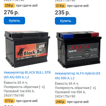
242x175x190
258
р.
при сдаче акб
218
р.
при сдаче акб
276
р.
235
р.
Купить
Купить
Аккумулятор BLACK BULL EFB
Аккумулятор ALFA Hybrid (65
(65 Ah) 650 А, L2
Ah) 590 А, L2
Ёмкость 65 А·ч,
Ёмкость 65 А·ч,
Полярность обратная [- +],
Полярность обратная [- +],
Пусковой ток 650 А,
Пусковой ток 590 А,
242x175x190
242x175x190
272
р.
при сдаче акб
240
р.
при сдаче акб