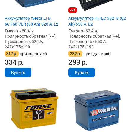
хит
Аккумулятор Westa EFB
Аккумулятор HITEC 56219 (62
6СТ-60 VLR (60 Ah) 620 А, L2
Ah) 550 А, L2
Ёмкость 60 А·ч,
Ёмкость 62 А·ч,
Полярность обратная [- +],
Полярность обратная [- +],
Пусковой ток 620 А,
Пусковой ток 550 А,
242x175x190
242x175x190
317
р.
при сдаче акб
282
р.
при сдаче акб
334
р.
299
р.
Купить
Купить