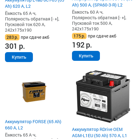
Ah) 500 А, (SPA60-3-R) L2
Ah) 620 А, L2
Ёмкость 60 А·ч,
Ёмкость 65 А·ч,
Полярность обратная [- +],
Полярность обратная [- +],
Пусковой ток 500 А,
Пусковой ток 620 А,
242x175x190
242x175x190
175
р.
при сдаче акб
283
р.
при сдаче акб
192
р.
301
р.
Купить
Купить
Аккумулятор FORSE (65 Ah)
660 А, L2
Аккумулятор RDrive OEM
Ёмкость 65 А·ч,
AGM-L1EU (50 Ah) 570 А, L1