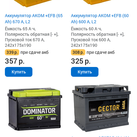
Аккумулятор AKOM +EFB (65
Аккумулятор AKOM +EFB (60
Ah) 670 А, L2
Ah) 600 А, L2
Ёмкость 65 А·ч,
Ёмкость 60 А·ч,
Полярность обратная [- +],
Полярность обратная [- +],
Пусковой ток 670 А,
Пусковой ток 600 А,
242x175x190
242x175x190
339
р.
при сдаче акб
308
р.
при сдаче акб
357
р.
325
р.
Купить
Купить