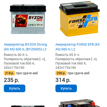
Аккумулятор BYZON Strong
Аккумулятор FORSE EFB (65
(60 Ah) 600 А, (BYZ600S) L2
Ah) 660 А, L2
Ёмкость 60 А·ч,
Ёмкость 65 А·ч,
Полярность обратная [- +],
Полярность обратная [- +],
Пусковой ток 600 А,
Пусковой ток 660 А,
242x175x190
242x175x190
218
р.
при сдаче акб
296
р.
при сдаче акб
235
р.
314
р.
Купить
Купить