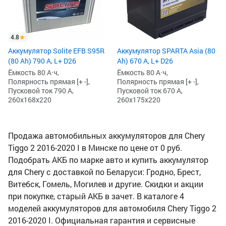
4.8
Аккумулятор Solite EFB S95R
Аккумулятор SPARTA Asia (80
(80 Ah) 790 А, L+ D26
Ah) 670 А, L+ D26
Ёмкость 80 А·ч,
Ёмкость 80 А·ч,
Полярность прямая [+ -],
Полярность прямая [+ -],
Пусковой ток 790 А,
Пусковой ток 670 А,
260x168x220
260x175x220
Продажа автомобильных аккумуляторов для Chery
Tiggo 2 2016-2020 I в Минске по цене от 0 руб.
Подобрать АКБ по марке авто и купить аккумулятор
для Chery с доставкой по Беларуси: Гродно, Брест,
Витебск, Гомель, Могилев и другие. Скидки и акции
при покупке, старый АКБ в зачет. В каталоге 4
моделей аккумуляторов для автомобиля Chery Tiggo 2
2016-2020 I. Официальная гарантия и сервисные