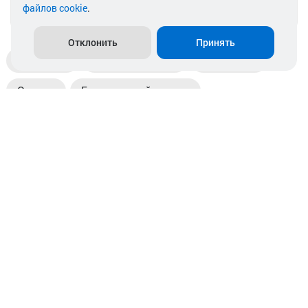
файлов cookie
.
info@akkamulik.by
Отклонить
Принять
Доставка
Пункты выдачи
Магазины
Оплата
Безналичный расчет
Прием б/у акб
Информация
Отзывы
Контакты
© 2026. ООО «Аккамулик». 220056, Беларусь, г. Минск,
пр. Независимости, д.199.
УНП 192748524. Зарегистрирован в торговом реестре
№ 369712 от 01.03.2017