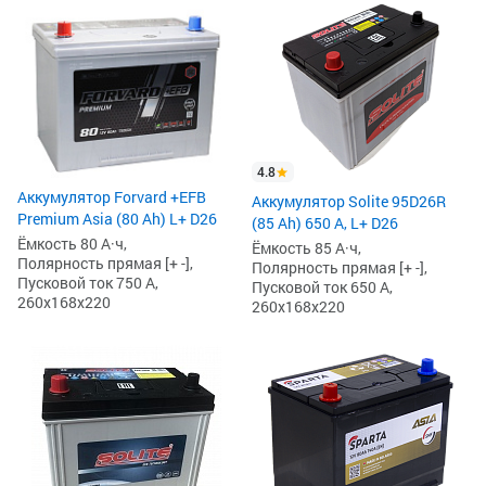
4.8
Аккумулятор Forvard +EFB
Аккумулятор Solite 95D26R
Premium Asia (80 Ah) L+ D26
(85 Ah) 650 А, L+ D26
Ёмкость 80 А·ч,
Ёмкость 85 А·ч,
Полярность прямая [+ -],
Полярность прямая [+ -],
Пусковой ток 750 А,
Пусковой ток 650 А,
260x168x220
260x168x220