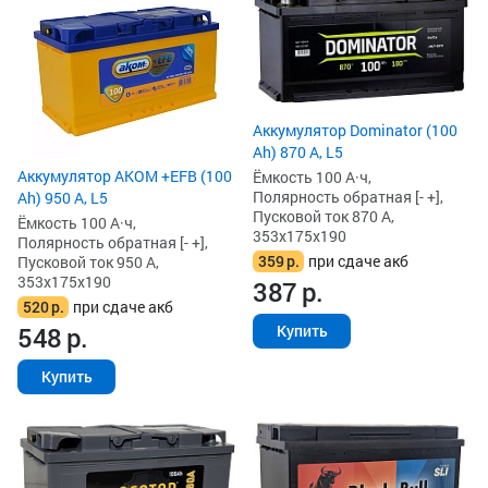
Аккумулятор Dominator (100
Ah) 870 А, L5
Аккумулятор AKOM +EFB (100
Ёмкость 100 А·ч,
Полярность обратная [- +],
Ah) 950 А, L5
Пусковой ток 870 А,
Ёмкость 100 А·ч,
353x175x190
Полярность обратная [- +],
359
р.
при сдаче акб
Пусковой ток 950 А,
353x175x190
387
р.
520
р.
при сдаче акб
548
р.
Купить
Купить