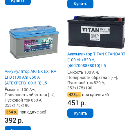
Купить
Купить
Аккумулятор TITAN STANDART
(100 Ah) 820 А,
(4607008888010) L5
Аккумулятор AKTEX EXTRA
Ёмкость 100 А·ч,
EFB (100 Ah) 850 А,
Полярность обратная [- +],
Пусковой ток 820 А,
(ATEXPEFB100-3-R) L5
352x175x190
Ёмкость 100 А·ч,
423
р.
при сдаче акб
Полярность обратная [- +],
Пусковой ток 850 А,
451
р.
353x175x190
364
р.
при сдаче акб
Купить
392
р.