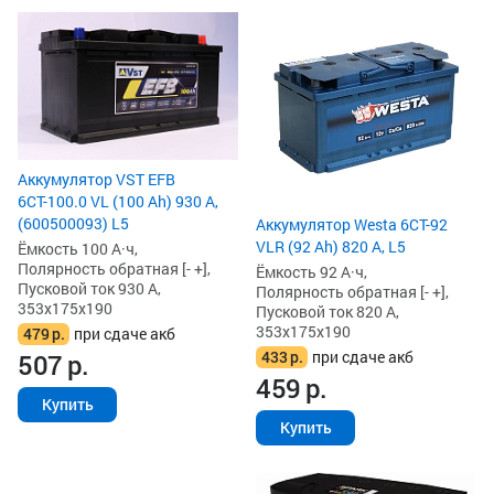
Аккумулятор VST EFB
6СТ-100.0 VL (100 Ah) 930 А,
(600500093) L5
Аккумулятор Westa 6СТ-92
VLR (92 Ah) 820 А, L5
Ёмкость 100 А·ч,
Полярность обратная [- +],
Ёмкость 92 А·ч,
Пусковой ток 930 А,
Полярность обратная [- +],
353x175x190
Пусковой ток 820 А,
353x175x190
479
р.
при сдаче акб
433
р.
при сдаче акб
507
р.
459
р.
Купить
Купить