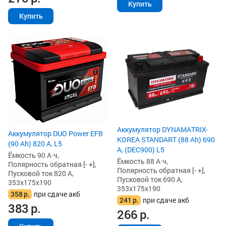
Купить
Купить
Аккумулятор DYNAMATRIX-
Аккумулятор DUO Power EFB
KOREA STANDART (88 Ah) 690
(90 Ah) 820 А, L5
А, (DEC900) L5
Ёмкость 90 А·ч,
Ёмкость 88 А·ч,
Полярность обратная [- +],
Полярность обратная [- +],
Пусковой ток 820 А,
Пусковой ток 690 А,
353x175x190
353x175x190
358
р.
при сдаче акб
241
р.
при сдаче акб
383
р.
266
р.