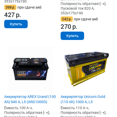
353x175x190
Полярность обратная [- +],
398
р.
при сдаче акб
Пусковой ток 820 А,
427
р.
353x175x190
242
р.
при сдаче акб
Купить
270
р.
Купить
Аккумулятор AREX Grand (100
Аккумулятор Unicorn Gold
Ah) 940 А, L5 (ARG1000S)
(110 Ah) 1000 А, L5
Ёмкость 100 А·ч,
Ёмкость 110 А·ч,
Полярность обратная [- +],
Полярность обратная [- +],