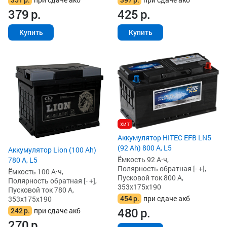
379
р.
425
р.
Купить
Купить
хит
Аккумулятор HITEC EFB LN5
(92 Ah) 800 А, L5
Аккумулятор Lion (100 Ah)
Ёмкость 92 А·ч,
780 А, L5
Полярность обратная [- +],
Ёмкость 100 А·ч,
Пусковой ток 800 А,
Полярность обратная [- +],
353x175x190
Пусковой ток 780 А,
454
р.
при сдаче акб
353x175x190
480
р.
242
р.
при сдаче акб
270
р.