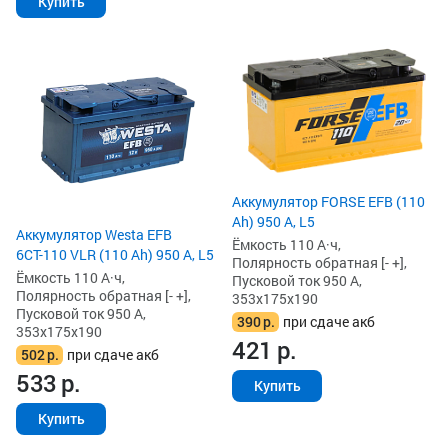
Купить
Аккумулятор FORSE EFB (110
Ah) 950 А, L5
Аккумулятор Westa EFB
Ёмкость 110 А·ч,
6СТ-110 VLR (110 Ah) 950 А, L5
Полярность обратная [- +],
Ёмкость 110 А·ч,
Пусковой ток 950 А,
Полярность обратная [- +],
353x175x190
Пусковой ток 950 А,
390
р.
при сдаче акб
353x175x190
421
р.
502
р.
при сдаче акб
533
р.
Купить
Купить