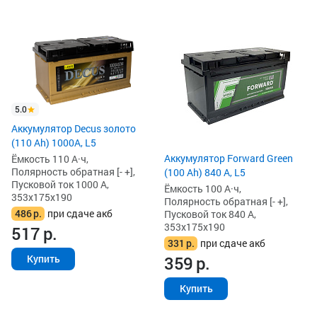
5.0
Аккумулятор Decus золото
(110 Ah) 1000A, L5
Аккумулятор Forward Green
Ёмкость 110 А·ч,
Полярность обратная [- +],
(100 Ah) 840 А, L5
Пусковой ток 1000 А,
Ёмкость 100 А·ч,
353x175x190
Полярность обратная [- +],
486
р.
при сдаче акб
Пусковой ток 840 А,
353x175x190
517
р.
331
р.
при сдаче акб
359
р.
Купить
Купить