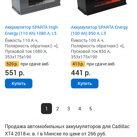
Аккумулятор SPARTA High
Аккумулятор SPARTA Energy
Energy (110 Ah) 1080 А, L5
(100 Ah) 850 А, L5
Ёмкость 110 А·ч,
Ёмкость 100 А·ч,
Полярность обратная [- +],
Полярность обратная [- +],
Пусковой ток 1080 А,
Пусковой ток 850 А,
353x175x190
353x175x190
520
р.
при сдаче акб
413
р.
при сдаче акб
551
р.
441
р.
Купить
Купить
1
2
3
4
5
Продажа автомобильных аккумуляторов для Cadillac
XT4 2018-н. в. I в Минске по цене от 266 руб.