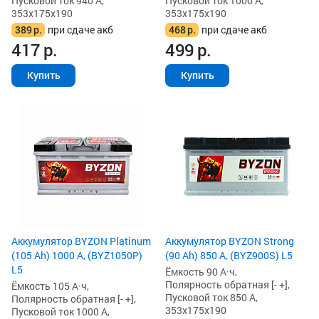
Пусковой ток 940 А,
Пусковой ток 1000 А,
353x175x190
353x175x190
389
р.
при сдаче акб
468
р.
при сдаче акб
417
р.
499
р.
Купить
Купить
Аккумулятор BYZON Platinum
Аккумулятор BYZON Strong
(105 Ah) 1000 А, (BYZ1050P)
(90 Ah) 850 А, (BYZ900S) L5
L5
Ёмкость 90 А·ч,
Полярность обратная [- +],
Ёмкость 105 А·ч,
Пусковой ток 850 А,
Полярность обратная [- +],
353x175x190
Пусковой ток 1000 А,