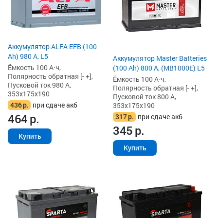
Аккумулятор ALFA EFB (100
Ah) 980 А, L5
Аккумулятор Master Batteries
Ёмкость 100 А·ч,
(100 Ah) 800 А, (MB1000E) L5
Полярность обратная [- +],
Ёмкость 100 А·ч,
Пусковой ток 980 А,
Полярность обратная [- +],
353x175x190
Пусковой ток 800 А,
436
р.
при сдаче акб
353x175x190
464
р.
317
р.
при сдаче акб
345
р.
Купить
Купить