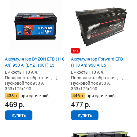
хит
Аккумулятор BYZON EFB (110
Аккумулятор Forward EFB
Ah) 950 А, (BYZ1100F) L5
(110 Ah) 950 А, L5
Ёмкость 110 А·ч,
Ёмкость 110 А·ч,
Полярность обратная [- +],
Полярность обратная [- +],
Пусковой ток 950 А,
Пусковой ток 950 А,
353x175x190
353x175x190
438
р.
при сдаче акб
446
р.
при сдаче акб
469
р.
477
р.
Купить
Купить