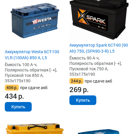
Аккумулятор Spark 6СТ-90 (90
Ah) 750, (SPA90-3-R) L5
Аккумулятор Westa 6СТ-100
VLR (100Ah) 850 А, L5
Ёмкость 90 А·ч,
Полярность обратная [- +],
Ёмкость 100 А·ч,
Пусковой ток 750 А,
Полярность обратная [- +],
353x175x190
Пусковой ток 850 А,
353x175x190
244
р.
при сдаче акб
406
р.
при сдаче акб
269
р.
434
р.
Купить
Купить