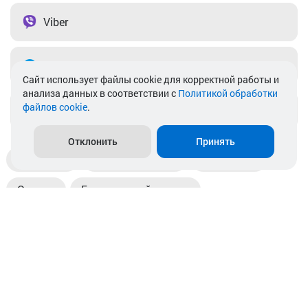
Viber
Telegram
Cайт использует файлы cookie для корректной работы и
анализа данных в соответствии с
Политикой обработки
файлов cookie
.
info@akkamulik.by
Отклонить
Принять
Доставка
Пункты выдачи
Магазины
Оплата
Безналичный расчет
Прием б/у акб
Информация
Отзывы
Контакты
© 2026. ООО «Аккамулик». 220056, Беларусь, г. Минск,
пр. Независимости, д.199.