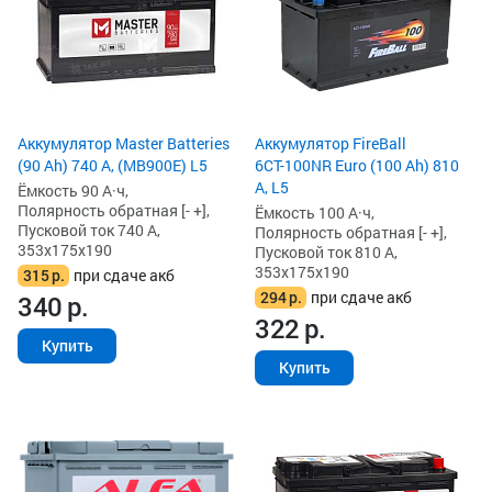
Аккумулятор Master Batteries
Аккумулятор FireBall
(90 Ah) 740 А, (MB900E) L5
6СТ-100NR Euro (100 Ah) 810
А, L5
Ёмкость 90 А·ч,
Полярность обратная [- +],
Ёмкость 100 А·ч,
Пусковой ток 740 А,
Полярность обратная [- +],
353x175x190
Пусковой ток 810 А,
353x175x190
315
р.
при сдаче акб
294
р.
при сдаче акб
340
р.
322
р.
Купить
Купить