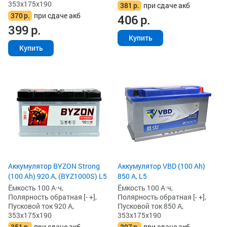
353x175x190
381
р.
при сдаче акб
370
р.
при сдаче акб
406
р.
399
р.
Купить
Купить
Аккумулятор BYZON Strong
Аккумулятор VBD (100 Ah)
(100 Ah) 920 А, (BYZ1000S) L5
850 А, L5
Ёмкость 100 А·ч,
Ёмкость 100 А·ч,
Полярность обратная [- +],
Полярность обратная [- +],
Пусковой ток 920 А,
Пусковой ток 850 А,
353x175x190
353x175x190
351
р.
при сдаче акб
397
р.
при сдаче акб