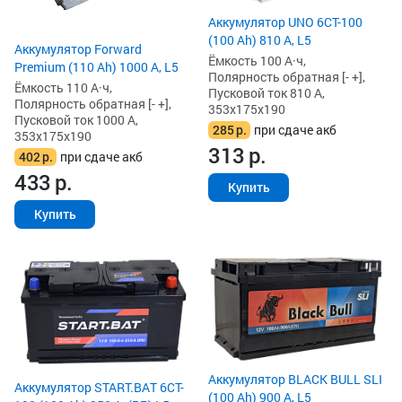
Аккумулятор UNO 6CT-100
(100 Ah) 810 А, L5
Аккумулятор Forward
Ёмкость 100 А·ч,
Premium (110 Ah) 1000 А, L5
Полярность обратная [- +],
Ёмкость 110 А·ч,
Пусковой ток 810 А,
Полярность обратная [- +],
353x175x190
Пусковой ток 1000 А,
285
р.
при сдаче акб
353x175x190
313
р.
402
р.
при сдаче акб
433
р.
Купить
Купить
Аккумулятор BLACK BULL SLI
Аккумулятор START.BAT 6CT-
(100 Ah) 900 А, L5