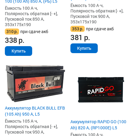
100 (100 Ah) 850 А, (РБ) L5
Ёмкость 100 А·ч,
Ёмкость 100 А·ч,
Полярность обратная [- +],
Полярность обратная [- +],
Пусковой ток 900 А,
Пусковой ток 850 А,
353x175x190
353x175x190
353
р.
при сдаче акб
310
р.
при сдаче акб
381
р.
338
р.
Купить
Купить
Аккумулятор BLACK BULL EFB
(105 Ah) 950 А, L5
Ёмкость 105 А·ч,
Аккумулятор RAPID GO (100
Полярность обратная [- +],
Ah) 820 А, (RP1000E) L5
Пусковой ток 950 А,
Ёмкость 100 А·ч,