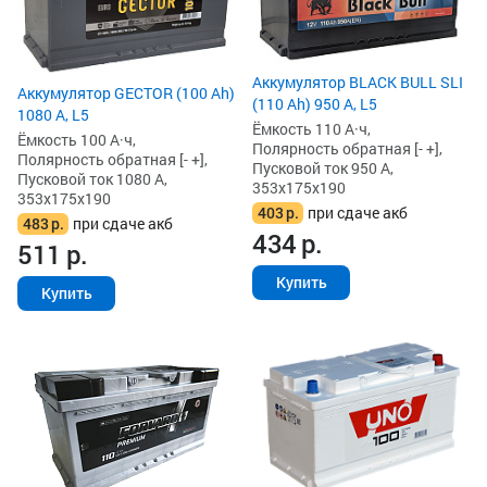
Аккумулятор BLACK BULL SLI
Аккумулятор GECTOR (100 Ah)
(110 Ah) 950 А, L5
1080 А, L5
Ёмкость 110 А·ч,
Ёмкость 100 А·ч,
Полярность обратная [- +],
Полярность обратная [- +],
Пусковой ток 950 А,
Пусковой ток 1080 А,
353x175x190
353x175x190
403
р.
при сдаче акб
483
р.
при сдаче акб
434
р.
511
р.
Купить
Купить