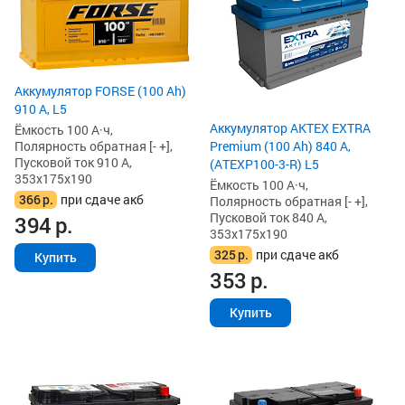
Аккумулятор FORSE (100 Ah)
910 А, L5
Аккумулятор AKTEX EXTRA
Ёмкость 100 А·ч,
Полярность обратная [- +],
Premium (100 Ah) 840 А,
Пусковой ток 910 А,
(ATEXP100-3-R) L5
353x175x190
Ёмкость 100 А·ч,
366
р.
при сдаче акб
Полярность обратная [- +],
Пусковой ток 840 А,
394
р.
353x175x190
325
р.
при сдаче акб
Купить
353
р.
Купить