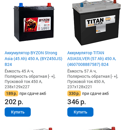
Аккумулятор BYZON Strong
Аккумулятор TITAN
Asia (45 Ah) 450 А, (BYZ450JS)
ASIASILVER (57 Ah) 450 А,
B24
(4607008887587) B24
Ёмкость 45 А·ч,
Ёмкость 57 А·ч,
Полярность обратная [- +],
Полярность обратная [- +],
Пусковой ток 450 А,
Пусковой ток 450 А,
238x129x227
237x128x221
189
р.
при сдаче акб
330
р.
при сдаче акб
202
р.
346
р.
Купить
Купить