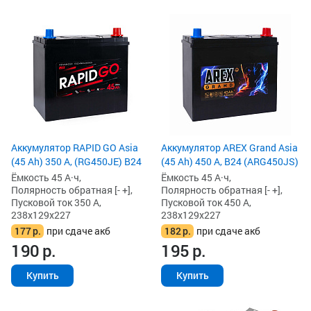
Аккумулятор RAPID GO Asia
Аккумулятор AREX Grand Asia
(45 Ah) 350 А, (RG450JE) B24
(45 Ah) 450 А, B24 (ARG450JS)
Ёмкость 45 А·ч,
Ёмкость 45 А·ч,
Полярность обратная [- +],
Полярность обратная [- +],
Пусковой ток 350 А,
Пусковой ток 450 А,
238x129x227
238x129x227
177
р.
при сдаче акб
182
р.
при сдаче акб
190
р.
195
р.
Купить
Купить