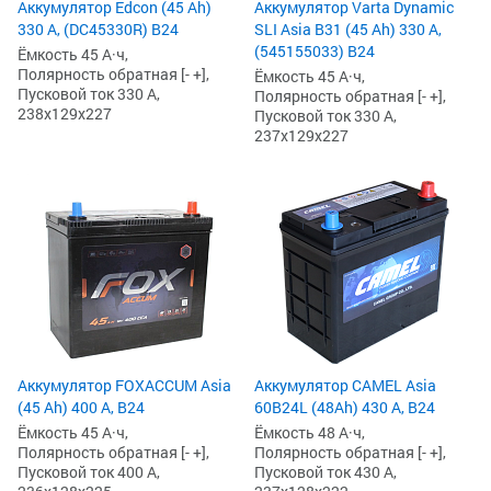
Аккумулятор Edcon (45 Ah)
Аккумулятор Varta Dynamic
330 А, (DC45330R) B24
SLI Asia B31 (45 Ah) 330 А,
(545155033) B24
Ёмкость 45 А·ч,
Полярность обратная [- +],
Ёмкость 45 А·ч,
Пусковой ток 330 А,
Полярность обратная [- +],
238x129x227
Пусковой ток 330 А,
237x129x227
Аккумулятор FOXACCUM Asia
Аккумулятор CAMEL Asia
(45 Ah) 400 А, B24
60B24L (48Ah) 430 А, B24
Ёмкость 45 А·ч,
Ёмкость 48 А·ч,
Полярность обратная [- +],
Полярность обратная [- +],
Пусковой ток 400 А,
Пусковой ток 430 А,