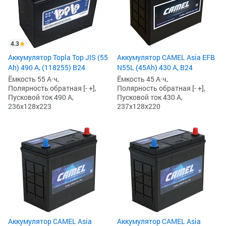
4.3
Аккумулятор Topla Top JIS (55
Аккумулятор CAMEL Asia EFB
Ah) 490 А, (118255) B24
N55L (45Ah) 430 А, B24
Ёмкость 55 А·ч,
Ёмкость 45 А·ч,
Полярность обратная [- +],
Полярность обратная [- +],
Пусковой ток 490 А,
Пусковой ток 430 А,
236x128x223
237x128x220
Аккумулятор CAMEL Asia
Аккумулятор CAMEL Asia