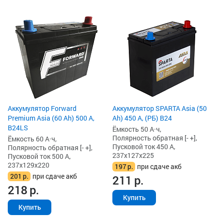
Аккумулятор Forward
Аккумулятор SPARTA Asia (50
Premium Asia (60 Ah) 500 А,
Ah) 450 А, (РБ) B24
B24LS
Ёмкость 50 А·ч,
Полярность обратная [- +],
Ёмкость 60 А·ч,
Пусковой ток 450 А,
Полярность обратная [- +],
237x127x225
Пусковой ток 500 А,
237x129x220
197
р.
при сдаче акб
201
р.
при сдаче акб
211
р.
218
р.
Купить
Купить