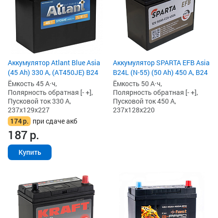
Аккумулятор Atlant Blue Asia
Аккумулятор SPARTA EFB Asia
(45 Ah) 330 А, (AT450JE) B24
B24L (N-55) (50 Ah) 450 А, B24
Ёмкость 45 А·ч,
Ёмкость 50 А·ч,
Полярность обратная [- +],
Полярность обратная [- +],
Пусковой ток 330 А,
Пусковой ток 450 А,
237x129x227
237x128x220
174
р.
при сдаче акб
187
р.
Купить