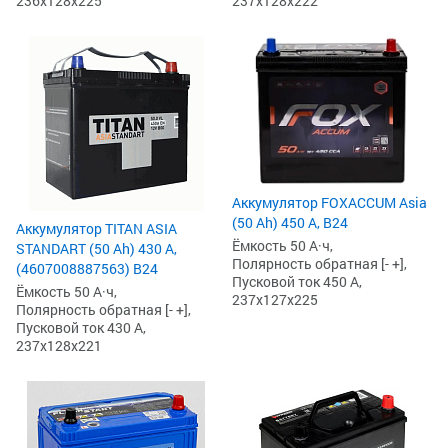
236x128x225
237x128x222
Аккумулятор FOXACCUM Asia
(50 Ah) 450 А, B24
Аккумулятор TITAN ASIA
Ёмкость 50 А·ч,
STANDART (50 Ah) 430 А,
Полярность обратная [- +],
(4607008887563) B24
Пусковой ток 450 А,
Ёмкость 50 А·ч,
237x127x225
Полярность обратная [- +],
Пусковой ток 430 А,
237x128x221