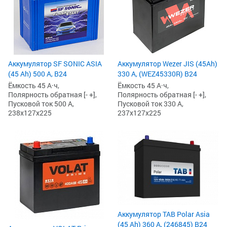
Аккумулятор SF SONIC ASIA
Аккумулятор Wezer JIS (45Ah)
(45 Ah) 500 А, B24
330 А, (WEZ45330R) B24
Ёмкость 45 А·ч,
Ёмкость 45 А·ч,
Полярность обратная [- +],
Полярность обратная [- +],
Пусковой ток 500 А,
Пусковой ток 330 А,
238x127x225
237x127x225
Аккумулятор TAB Polar Asia
(45 Ah) 360 А, (246845) B24