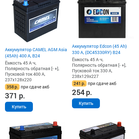
Аккумулятор Edcon (45 Ah)
Аккумулятор CAMEL AGM Asia
330 А, (DC45330RY) B24
(45Ah) 400 А, B24
Ёмкость 45 А·ч,
Ёмкость 45 А·ч,
Полярность обратная [- +],
Полярность обратная [- +],
Пусковой ток 330 А,
Пусковой ток 400 А,
238x129x227
237x128x220
241
р.
при сдаче акб
358
р.
при сдаче акб
254
р.
371
р.
Купить
Купить