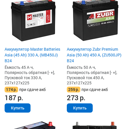
Аккумулятор Master Batteries
Аккумулятор Zubr Premium
Asia (45 Ah) 330 А, (MB450J)
Asia (50 Ah) 450 А, (ZU500JP)
B24
B24
Ёмкость 45 А·ч,
Ёмкость 50 А·ч,
Полярность обратная [- +],
Полярность обратная [- +],
Пусковой ток 330 А,
Пусковой ток 450 А,
237x127x225
237x127x225
174
р.
при сдаче акб
259
р.
при сдаче акб
187
р.
273
р.
Купить
Купить