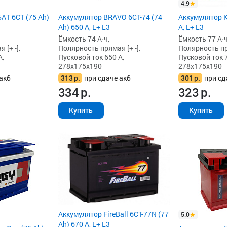
4.9
АТ 6СТ (75 Ah)
Аккумулятор BRAVO 6CT-74 (74
Аккумулятор K
Ah) 650 А, L+ L3
А, L+ L3
Ёмкость 74 А·ч,
Ёмкость 77 А·ч
[+ -],
Полярность прямая [+ -],
Полярность пря
А,
Пусковой ток 650 А,
Пусковой ток 7
278x175x190
278x175x190
акб
313
р.
при сдаче акб
301
р.
при сд
334
р.
323
р.
Купить
Купить
Аккумулятор FireBall 6СТ-77N (77
5.0
Ah) 670 А, L+ L3