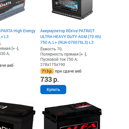
PARTA High Energy
Аккумулятор RDrive PATRIOT
L+ L3
ULTRA HEAVY DUTY AGM (70 Ah)
750 А, L+ (RUA-070076L3) L3
,
мая [+ -],
Ёмкость 70,
30 А,
Полярность прямая [+ -],
Пусковой ток 750 А,
278x175x190
аче акб
713
р.
при сдаче акб
733
р.
Купить