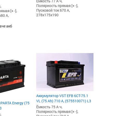
Ёмкость 77 А·ч,
Полярность прямая [+ -],
,
Пусковой ток 670 А,
мая [+ -],
278x175x190
80 А,
аче акб
Аккумулятор VST EFB 6СТ-75.1
VL (75 Ah) 710 А, (575510071) L3
PARTA Energy (75
Ёмкость 75 А·ч,
3
Полярность прямая [+ -],
,