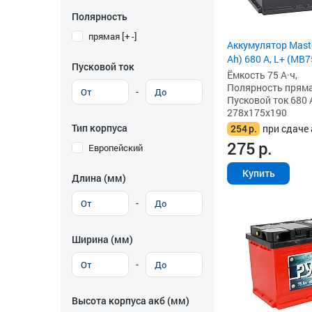
Полярность
прямая [+ -]
Аккумулятор Maste
Ah) 680 А, L+ (MB7
Пусковой ток
Ёмкость 75 А·ч,
Полярность прямая 
-
Пусковой ток 680 
278x175x190
Тип корпуса
254
р.
при сдаче 
275
р.
Европейский
Купить
Длина (мм)
-
Ширина (мм)
-
Высота корпуса акб (мм)