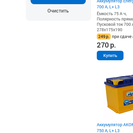
Аккумулятор Energ
700 А, L+ L3
Очистить
Ёмкость 75 А·ч,
Полярность прямая 
Пусковой ток 700 
278x175x190
249
р.
при сдаче 
270
р.
Купить
Аккумулятор AKOM
750 А, L+ L3