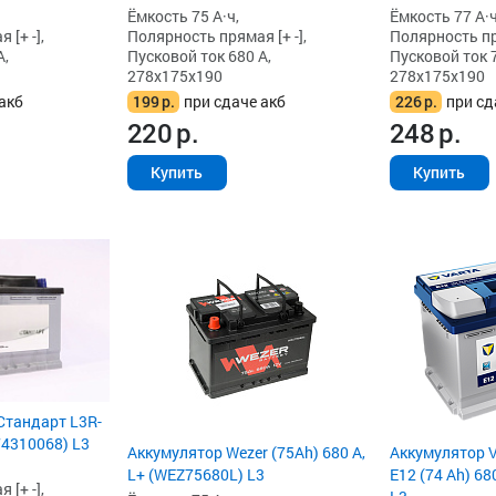
Ёмкость 75 А·ч,
Ёмкость 77 А·ч
[+ -],
Полярность прямая [+ -],
Полярность пря
А,
Пусковой ток 680 А,
Пусковой ток 7
278x175x190
278x175x190
акб
199
р.
при сдаче акб
226
р.
при сд
220
р.
248
р.
Купить
Купить
Стандарт L3R-
574310068) L3
Аккумулятор Wezer (75Ah) 680 А,
Аккумулятор V
L+ (WEZ75680L) L3
E12 (74 Ah) 68
[+ -],