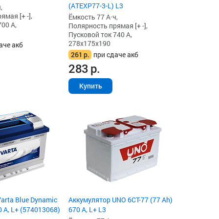
(ATEXP77-3-L) L3
,
мая [+ -],
Ёмкость 77 А·ч,
00 А,
Полярность прямая [+ -],
Пусковой ток 740 А,
278x175x190
аче акб
261
р.
при сдаче акб
283
р.
Купить
arta Blue Dynamic
Аккумулятор UNO 6СТ-77 (77 Ah)
0 А, L+ (574013068)
670 А, L+ L3