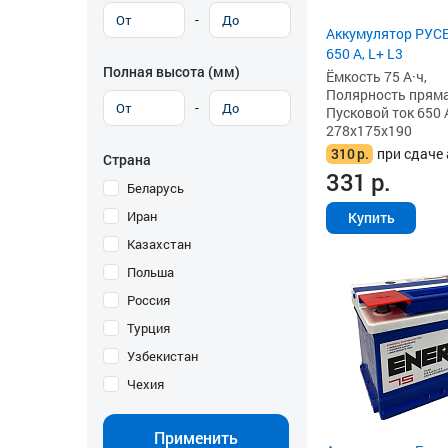
-
Аккумулятор РУСБ
650 А, L+ L3
Полная высота (мм)
Ёмкость 75 А·ч,
Полярность прямая 
-
Пусковой ток 650 
278x175x190
310
р.
при сдаче 
Страна
331
р.
Беларусь
Иран
Купить
Казахстан
Польша
Россия
Турция
Узбекистан
Чехия
Применить