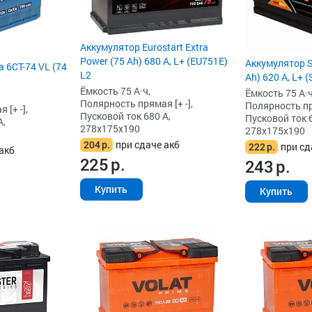
Аккумулятор Eurostart Extra
Power (75 Ah) 680 А, L+ (EU751E)
Аккумулятор S
 6СТ-74 VL (74
L2
Ah) 620 А, L+ 
Ёмкость 75 А·ч,
Ёмкость 75 А·ч
Полярность прямая [+ -],
Полярность пря
[+ -],
Пусковой ток 680 А,
Пусковой ток 6
А,
278x175x190
278x175x190
204
р.
при сдаче акб
222
р.
при сд
акб
225
р.
243
р.
Купить
Купить