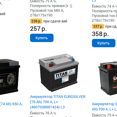
L3
Ёмкость 75 А·ч,
А,
Полярность прямая [+ -],
Ёмкость 74 А·ч
Пусковой ток 680 А,
Полярность пря
акб
278x175x190
Пусковой ток 6
278x175x190
236
р.
при сдаче акб
337
р.
при сд
257
р.
358
р.
Купить
Купить
Аккумулятор TITAN EUROSILVER
(76 Ah) 700 А, L+
74 Ah) 650 А,
Аккумулятор S
(4607008881424) L3
Ah) 700 А, L+ L
Ёмкость 76 А·ч,
Ёмкость 75 А·ч