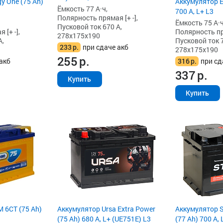
y One (75 Ah)
Аккумулятор E-
Ёмкость 77 А·ч,
700 А, L+ L3
Полярность прямая [+ -],
Ёмкость 75 А·ч
Пусковой ток 670 А,
[+ -],
Полярность пря
278x175x190
А,
Пусковой ток 7
233
р.
при сдаче акб
278x175x190
255
р.
акб
316
р.
при сд
337
р.
Купить
Купить
 6СТ (75 Ah)
Аккумулятор Ursa Extra Power
Аккумулятор S
(75 Ah) 680 А, L+ (UE751E) L3
(77 Ah) 700 А, 