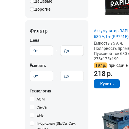
Дешевые
Дорогие
Фильтр
Аккумулятор RAPI
680 А, L+ (RP751E)
Цена
Ёмкость 75 А·ч,
Полярность прямая 
-
Пусковой ток 680 
278x175x190
197
р.
при сдаче 
Ёмкость
218
р.
-
Купить
Технология
AGM
Ca/Ca
EFB
Гибридная (Sb/Ca, Ca+,