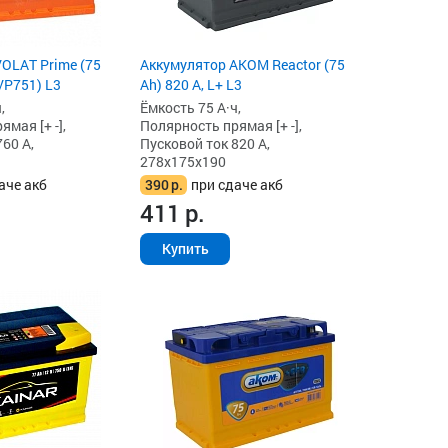
OLAT Prime (75
Аккумулятор AKOM Reactor (75
(VP751) L3
Ah) 820 А, L+ L3
,
Ёмкость 75 А·ч,
мая [+ -],
Полярность прямая [+ -],
60 А,
Пусковой ток 820 А,
278x175x190
аче акб
390
р.
при сдаче акб
411
р.
Купить