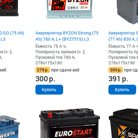
D GO (75 Ah)
Аккумулятор BYZON Strong (75
Аккумулятор S
 L3
Ah) 760 А, L+ (BYZ751S) L3
(77 Ah) 830 А, 
Ёмкость 75 А·ч,
Ёмкость 77 А·ч
[+ -],
Полярность прямая [+ -],
Полярность пря
А,
Пусковой ток 760 А,
Пусковой ток 8
278x175x190
278x175x190
акб
279
р.
при сдаче акб
369
р.
при сд
300
р.
391
р.
Купить
Купить