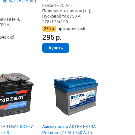
lab 6СТ-75 (75 Ah)
Ёмкость 75 А·ч,
Полярность прямая [+ -],
,
Пусковой ток 750 А,
мая [+ -],
278x175x190
00 А,
274
р.
при сдаче акб
295
р.
аче акб
Купить
TART.BAT 6СТ-77
Аккумулятор AKTEX EXTRA
L+ L3
Premium (77 Ah) 740 А, L+