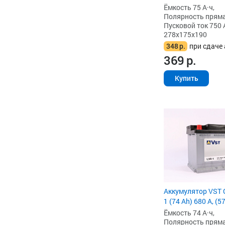
Ёмкость 75 А·ч,
Полярность прямая 
Пусковой ток 750 
278x175x190
348
р.
при сдаче 
369
р.
Купить
Аккумулятор VST 
1 (74 Ah) 680 А, (
Ёмкость 74 А·ч,
Полярность прямая 