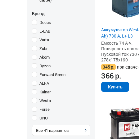
Ca/Se)
Бренд
Decus
Аккумулятор Westa
E-LAB
Ah) 730 А, L+ L3
Varta
Ёмкость 74 А·ч,
Zubr
Полярность прямая 
Пусковой ток 730 
Akom
278x175x190
Byzon
345
р.
при сдаче 
366
р.
Forward Green
ALFA
Купить
Kainar
Westa
Forse
UNO
Все
41
вариантов