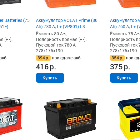
r Batteries (75
Аккумулятор VOLAT Prime (80
Аккумулятор V
51E)
Ah) 780 А, L+ (VP801) L3
Ah) 760 А, L+ 
Ёмкость 80 А·ч,
Ёмкость 75 А·ч
[+ -],
Полярность прямая [+ -],
Полярность пря
А,
Пусковой ток 780 А,
Пусковой ток 7
278x175x190
278x175x190
акб
394
р.
при сдаче акб
354
р.
при сд
416
р.
375
р.
Купить
Купить