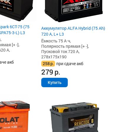
park 6СТ-75 (75
Аккумулятор ALFA Hybrid (75 Ah)
(SPA75-3-L) L3
720 А, L+ L3
,
Ёмкость 75 А·ч,
мая [+ -],
Полярность прямая [+ -],
20 А,
Пусковой ток 720 А,
278x175x190
аче акб
258
р.
при сдаче акб
279
р.
Купить