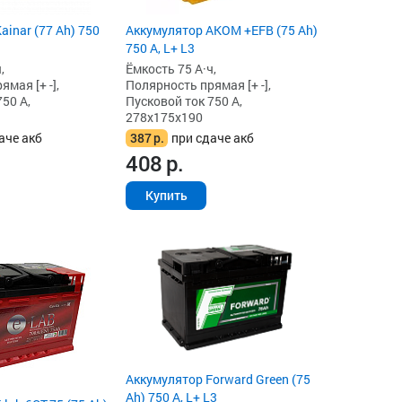
ainar (77 Ah) 750
Аккумулятор AKOM +EFB (75 Ah)
750 А, L+ L3
,
Ёмкость 75 А·ч,
мая [+ -],
Полярность прямая [+ -],
50 А,
Пусковой ток 750 А,
278x175x190
аче акб
387
р.
при сдаче акб
408
р.
Купить
Аккумулятор Forward Green (75
Ah) 750 А, L+ L3