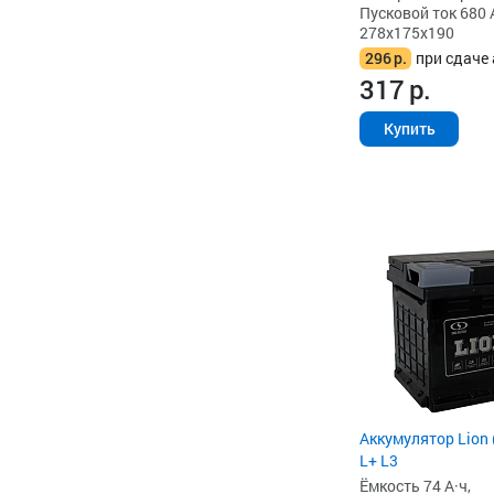
Пусковой ток 680 
278x175x190
296
р.
при сдаче 
317
р.
Купить
Аккумулятор Lion (
L+ L3
Ёмкость 74 А·ч,