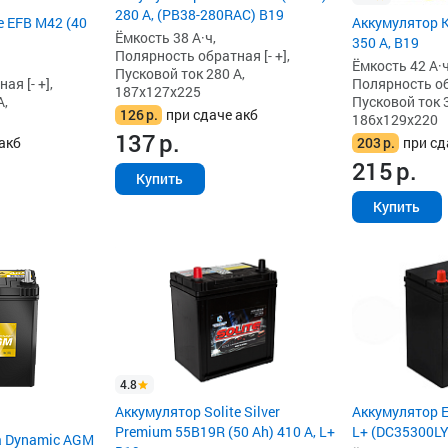
280 А, (PB38-280RAC) B19
e EFB M42 (40
Аккумулятор Ka
Ёмкость 38 А·ч,
350 А, B19
Полярность обратная [- +],
Ёмкость 42 А·ч
Пусковой ток 280 А,
я [- +],
Полярность обр
187x127x225
А,
Пусковой ток 3
126
р.
при сдаче акб
186x129x220
137
р.
акб
203
р.
при сд
215
р.
Купить
Купить
4.8
Аккумулятор Solite Silver
Аккумулятор Ed
Premium 55B19R (50 Ah) 410 А, L+
L+ (DC35300LY
a Dynamic AGM