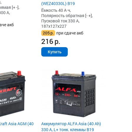
,
(WEZ40330L) B19
мая [+ -],
Ёмкость 40 А·ч,
00 А,
Полярность обратная [- +],
Пусковой ток 330 А,
аче акб
187x127x227
205
р.
при сдаче акб
216
р.
Купить
raft Asia AGM (40
Аккумулятор ALFA Asia (40 Ah)
330 А, L+ тонк. клеммы B19