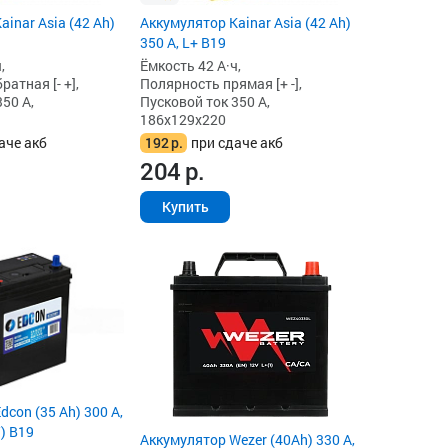
inar Asia (42 Ah)
Аккумулятор Kainar Asia (42 Ah)
350 А, L+ B19
,
Ёмкость 42 А·ч,
атная [- +],
Полярность прямая [+ -],
50 А,
Пусковой ток 350 А,
186x129x220
аче акб
192
р.
при сдаче акб
204
р.
Купить
con (35 Ah) 300 А,
) B19
Аккумулятор Wezer (40Ah) 330 А,