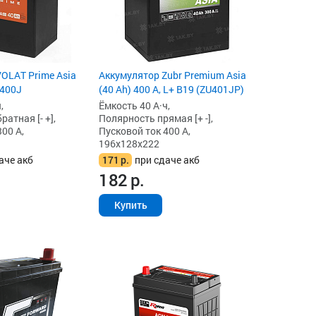
OLAT Prime Asia
Аккумулятор Zubr Premium Asia
P400J
(40 Ah) 400 А, L+ B19 (ZU401JP)
,
Ёмкость 40 А·ч,
атная [- +],
Полярность прямая [+ -],
00 А,
Пусковой ток 400 А,
196x128x222
аче акб
171
р.
при сдаче акб
182
р.
Купить