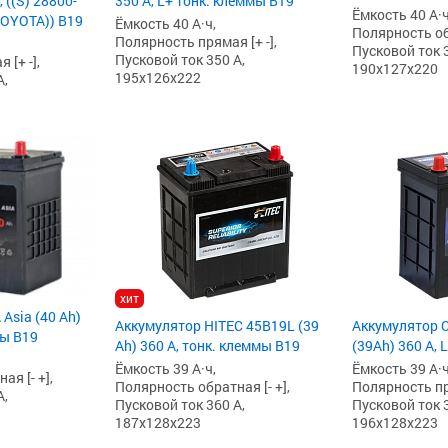
 ((S) 28800-
350 А, L+ тонк. клеммы B19
Ёмкость 40 А·ч
TOYOTA)) B19
Ёмкость 40 А·ч,
Полярность обр
Полярность прямая [+ -],
Пусковой ток 3
Пусковой ток 350 А,
[+ -],
190x127x220
195x126x222
А,
хит
Asia (40 Ah)
Аккумулятор HITEC 45B19L (39
Аккумулятор 
мы B19
Ah) 360 А, тонк. клеммы B19
(39Ah) 360 А, 
Ёмкость 39 А·ч,
Ёмкость 39 А·ч
я [- +],
Полярность обратная [- +],
Полярность пря
А,
Пусковой ток 360 А,
Пусковой ток 3
187x128x223
196x128x223