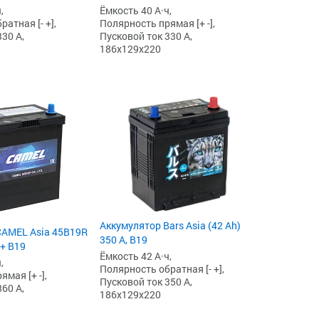
,
Ёмкость 40 А·ч,
атная [- +],
Полярность прямая [+ -],
30 А,
Пусковой ток 330 А,
186x129x220
Аккумулятор Bars Asia (42 Ah)
CAMEL Asia 45B19R
350 А, B19
L+ B19
Ёмкость 42 А·ч,
,
Полярность обратная [- +],
мая [+ -],
Пусковой ток 350 А,
60 А,
186x129x220