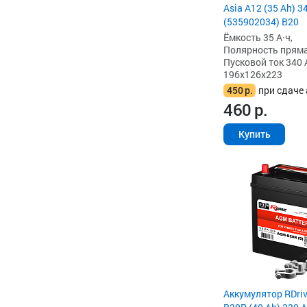
Asia A12 (35 Ah) 34
(535902034) B20
Ёмкость 35 А·ч,
Полярность прямая 
Пусковой ток 340 
196x126x223
450
р.
при сдаче 
460
р.
Купить
Аккумулятор RDri