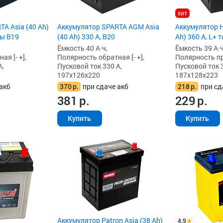
хит
A Asia (40 Ah)
Аккумулятор SPARTA AGM Asia
Аккумулятор H
мы B19
(40 Ah) 330 А, B20
Ah) 360 А, L+ 
Ёмкость 40 А·ч,
Ёмкость 39 А·ч
я [- +],
Полярность обратная [- +],
Полярность пря
А,
Пусковой ток 330 А,
Пусковой ток 3
197x126x220
187x128x223
акб
370
р.
при сдаче акб
218
р.
при сд
381
р.
229
р.
Купить
Купить
Аккумулятор Patron Asia (38 Ah)
4.9