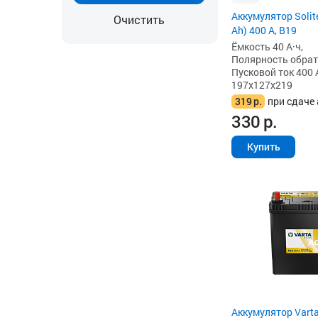
Аккумулятор Solit
Очистить
Ah) 400 А, B19
Ёмкость 40 А·ч,
Полярность обратна
Пусковой ток 400 
197x127x219
319
р.
при сдаче 
330
р.
Купить
Аккумулятор Vart