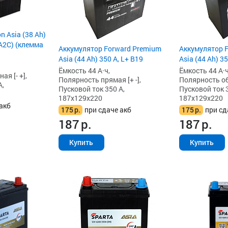
n Asia (38 Ah)
A2C) (клемма
Аккумулятор Forward Premium
Аккумулятор 
Asia (44 Ah) 350 А, L+ B19
Asia (44 Ah) 35
Ёмкость 44 А·ч,
Ёмкость 44 А·ч
я [- +],
Полярность прямая [+ -],
Полярность обр
А,
Пусковой ток 350 А,
Пусковой ток 3
187x129x220
187x129x220
акб
175
р.
при сдаче акб
175
р.
при сд
187
р.
187
р.
Купить
Купить