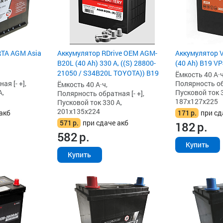
TA AGM Asia
Аккумулятор RDrive OEM AGM-
Аккумулятор V
B20L (40 Ah) 330 А, ((S) 28800-
(40 Ah) B19 V
21050 / S34B20L TOYOTA)) B19
Ёмкость 40 А·ч
я [- +],
Полярность обр
Ёмкость 40 А·ч,
А,
Пусковой ток 3
Полярность обратная [- +],
187x127x225
Пусковой ток 330 А,
201x135x224
акб
171
р.
при сд
571
р.
при сдаче акб
182
р.
582
р.
Купить
Купить