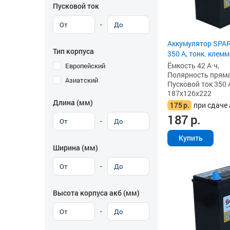
Пусковой ток
-
Аккумулятор SPART
Тип корпуса
350 А, тонк. клем
Ёмкость 42 А·ч,
Европейский
Полярность прямая 
Азиатский
Пусковой ток 350 
187x126x222
Длина (мм)
175
р.
при сдаче 
187
р.
-
Купить
Ширина (мм)
-
Высота корпуса акб (мм)
-