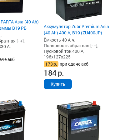
PARTA Asia (40 Ah)
Аккумулятор Zubr Premium Asia
клеммы B19 РБ
(40 Ah) 400 А, B19 (ZU400JP)
,
Ёмкость 40 А·ч,
атная [- +],
Полярность обратная [- +],
30 А,
Пусковой ток 400 А,
196x127x225
аче акб
173
р.
при сдаче акб
184
р.
Купить