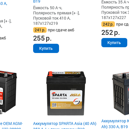
B19
Ёмкость 35 А·ч
0 А,
Полярность пря
Ёмкость 50 А·ч,
Пусковой ток 3
Полярность прямая [+ -],
187x127x227
Пусковой ток 410 А,
[+ -],
187x127x219
242
р.
при сд
А,
241
р.
при сдаче акб
252
р.
255
р.
акб
Купить
Купить
Аккумулятор K
ve OEM AGM-
Аккумулятор SPARTA Asia (40 Ah)
Ah) 330 А, B19