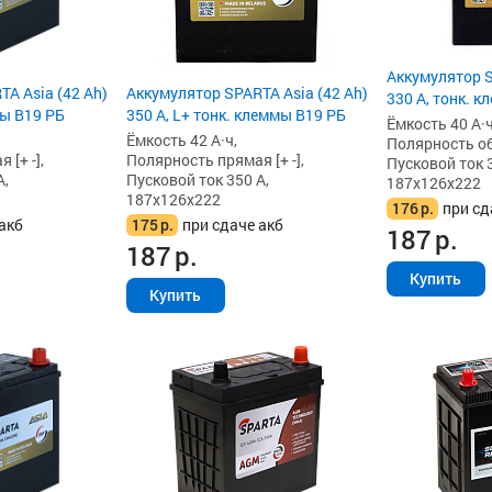
Аккумулятор S
A Asia (42 Ah)
Аккумулятор SPARTA Asia (42 Ah)
330 А, тонк. 
мы B19 РБ
350 А, L+ тонк. клеммы B19 РБ
Ёмкость 40 А·ч
Ёмкость 42 А·ч,
Полярность обр
[+ -],
Полярность прямая [+ -],
Пусковой ток 3
А,
Пусковой ток 350 А,
187x126x222
187x126x222
176
р.
при сд
акб
175
р.
при сдаче акб
187
р.
187
р.
Купить
Купить