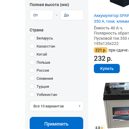
Полная высота (мм)
-
Аккумулятор SPART
350 А, тонк. клем
Ёмкость 40 А·ч,
Страна
Полярность обратна
Беларусь
Пусковой ток 350 
195x126x222
Казахстан
221
р.
при сдаче 
Китай
232
р.
Польша
Купить
Россия
Словения
Турция
Узбекистан
Все
10
вариантов
Применить
4.8