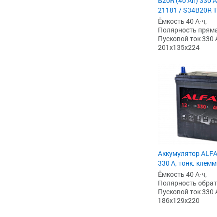
B20R (40 Ah) 330 А,
21181 / S34B20R 
Ёмкость 40 А·ч,
Полярность прямая 
Пусковой ток 330 
201x135x224
Аккумулятор ALFA 
330 А, тонк. клем
Ёмкость 40 А·ч,
Полярность обратна
Пусковой ток 330 
186x129x220