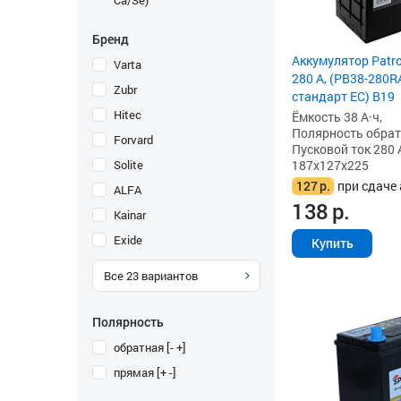
Ca/Se)
Бренд
Аккумулятор Patro
Varta
280 А, (PB38-280R
Zubr
стандарт ЕС) B19
Hitec
Ёмкость 38 А·ч,
Полярность обратна
Forvard
Пусковой ток 280 
Solite
187x127x225
127
р.
при сдаче 
ALFA
138
р.
Kainar
Exide
Купить
Все
23
вариантов
Полярность
обратная [- +]
прямая [+ -]