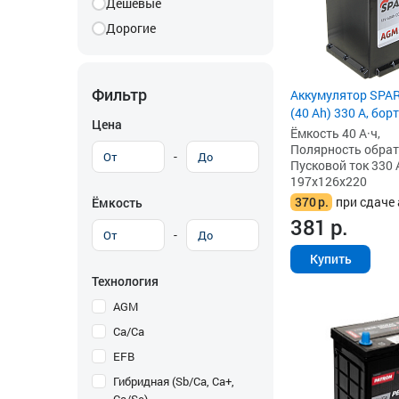
Дешевые
Дорогие
Фильтр
Аккумулятор SPAR
(40 Ah) 330 А, борт
Цена
Ёмкость 40 А·ч,
Полярность обратна
-
Пусковой ток 330 
197x126x220
370
р.
при сдаче 
Ёмкость
381
р.
-
Купить
Технология
AGM
Ca/Ca
EFB
Гибридная (Sb/Ca, Ca+,