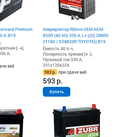
Forward Premium
Аккумулятор RDrive OEM AGM-
0 А, B19
B20R (40 Ah) 330 А, L+ ((S) 28800-
21180 / S34B20R TOYOTA)) B19
,
атная [- +],
Ёмкость 40 А·ч,
50 А,
Полярность прямая [+ -],
Пусковой ток 330 А,
201x135x224
аче акб
582
р.
при сдаче акб
593
р.
Купить