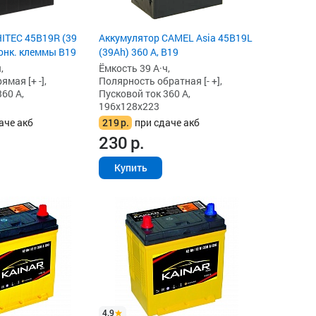
ITEC 45B19R (39
Аккумулятор CAMEL Asia 45B19L
тонк. клеммы B19
(39Ah) 360 А, B19
,
Ёмкость 39 А·ч,
мая [+ -],
Полярность обратная [- +],
60 А,
Пусковой ток 360 А,
196x128x223
аче акб
219
р.
при сдаче акб
230
р.
Купить
4.9