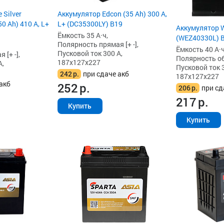
 Silver
Аккумулятор Edcon (35 Ah) 300 А,
0 Ah) 410 А, L+
L+ (DC35300LY) B19
Аккумулятор W
Ёмкость 35 А·ч,
(WEZ40330L) 
Полярность прямая [+ -],
Ёмкость 40 А·ч
Пусковой ток 300 А,
[+ -],
Полярность обр
187x127x227
А,
Пусковой ток 3
242
р.
при сдаче акб
187x127x227
акб
252
р.
206
р.
при сд
217
р.
Купить
Купить