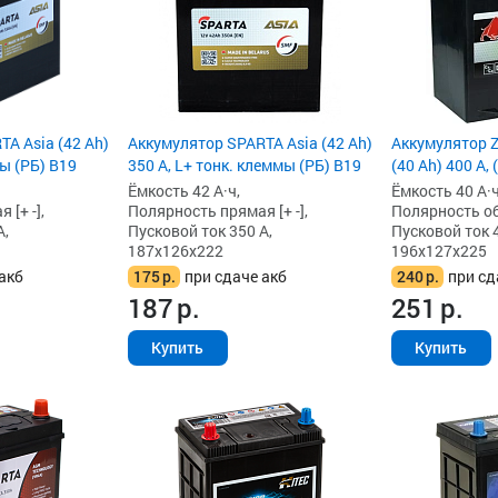
A Asia (42 Ah)
Аккумулятор SPARTA Asia (42 Ah)
Аккумулятор Z
мы (РБ) B19
350 А, L+ тонк. клеммы (РБ) B19
(40 Ah) 400 А,
Ёмкость 42 А·ч,
Ёмкость 40 А·ч
[+ -],
Полярность прямая [+ -],
Полярность обр
А,
Пусковой ток 350 А,
Пусковой ток 4
187x126x222
196x127x225
акб
175
р.
при сдаче акб
240
р.
при сд
187
р.
251
р.
Купить
Купить