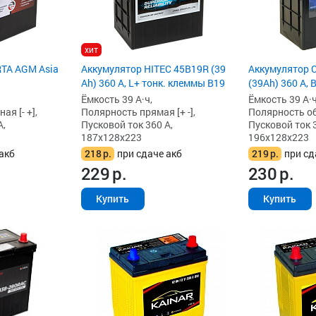
хит
TA AGM Asia
Аккумулятор HITEC 45B19R (39
Аккумулятор 
Ah) 360 А, L+ тонк. клеммы B19
(39Ah) 360 А, 
Ёмкость 39 А·ч,
Ёмкость 39 А·ч
я [- +],
Полярность прямая [+ -],
Полярность обр
А,
Пусковой ток 360 А,
Пусковой ток 3
187x128x223
196x128x223
акб
218
р.
при сдаче акб
219
р.
при сд
229
р.
230
р.
Купить
Купить