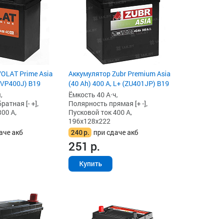
OLAT Prime Asia
Аккумулятор Zubr Premium Asia
 (VP400J) B19
(40 Ah) 400 А, L+ (ZU401JP) B19
,
Ёмкость 40 А·ч,
атная [- +],
Полярность прямая [+ -],
00 А,
Пусковой ток 400 А,
196x128x222
аче акб
240
р.
при сдаче акб
251
р.
Купить