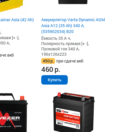
inar Asia (42 Ah)
Аккумулятор Varta Dynamic AGM
Asia A12 (35 Ah) 340 А,
(535902034) B20
,
мая [+ -],
Ёмкость 35 А·ч,
50 А,
Полярность прямая [+ -],
Пусковой ток 340 А,
196x126x223
аче акб
450
р.
при сдаче акб
460
р.
Купить