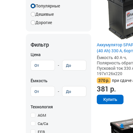
Популярные
Дешевые
Дорогие
Фильтр
Аккумулятор SPAR
(40 Ah) 330 А, бор
Цена
Ёмкость 40 А·ч,
Полярность обратна
-
Пусковой ток 330 
197x126x220
370
р.
при сдаче 
Ёмкость
381
р.
-
Купить
Технология
AGM
Ca/Ca
EFB