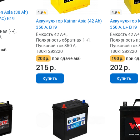
n Asia (38 Ah)
4.9
4.9
AC) B19
Аккумулятор Kainar Asia (42 Ah)
Аккумулятор Ka
350 А, B19
350 А, L+ B19
я [- +],
Ёмкость 42 А·ч,
Ёмкость 42 А·ч
А,
Полярность обратная [- +],
Полярность пря
Пусковой ток 350 А,
Пусковой ток 3
акб
186x129x220
186x129x220
203
р.
при сдаче акб
190
р.
при сд
215
р.
202
р.
Купить
Купить