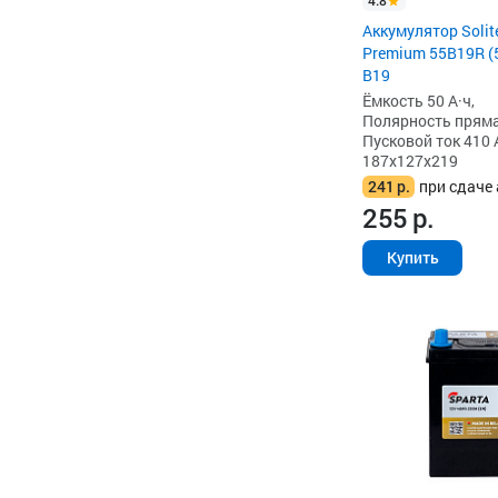
4.8
Аккумулятор Solite
Premium 55B19R (5
B19
Ёмкость 50 А·ч,
Полярность прямая 
Пусковой ток 410 
187x127x219
241
р.
при сдаче 
255
р.
Купить