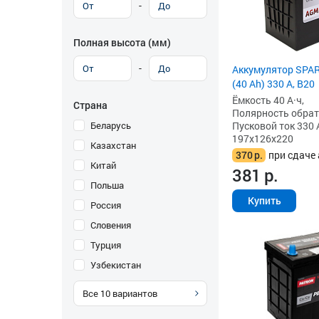
-
Полная высота (мм)
-
Аккумулятор SPAR
(40 Ah) 330 А, B20
Ёмкость 40 А·ч,
Страна
Полярность обратна
Беларусь
Пусковой ток 330 
197x126x220
Казахстан
370
р.
при сдаче 
Китай
381
р.
Польша
Купить
Россия
Словения
Турция
Узбекистан
Все
10
вариантов