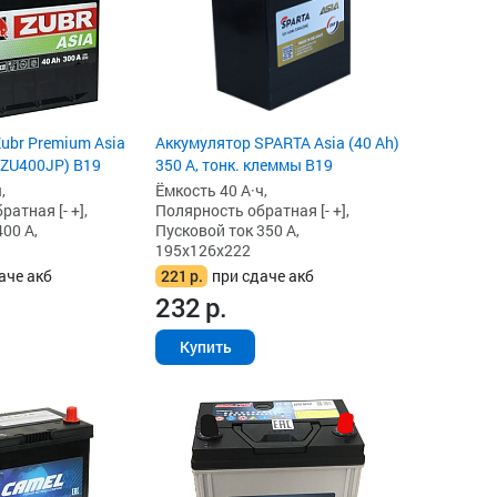
ubr Premium Asia
Аккумулятор SPARTA Asia (40 Ah)
 (ZU400JP) B19
350 А, тонк. клеммы B19
,
Ёмкость 40 А·ч,
атная [- +],
Полярность обратная [- +],
00 А,
Пусковой ток 350 А,
195x126x222
аче акб
221
р.
при сдаче акб
232
р.
Купить