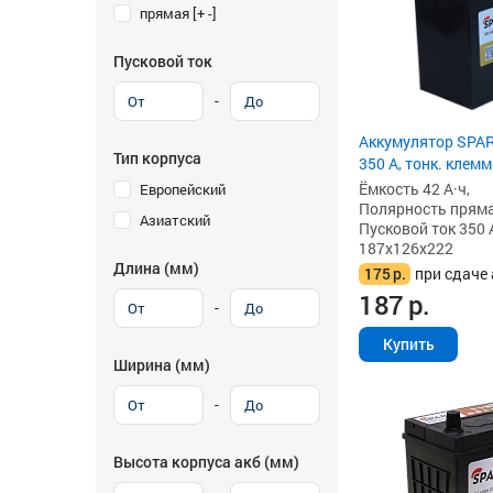
прямая [+ -]
Пусковой ток
-
Аккумулятор SPART
Тип корпуса
350 А, тонк. клем
Ёмкость 42 А·ч,
Европейский
Полярность прямая 
Азиатский
Пусковой ток 350 
187x126x222
Длина (мм)
175
р.
при сдаче 
187
р.
-
Купить
Ширина (мм)
-
Высота корпуса акб (мм)