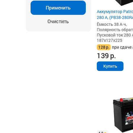
Применить
Аккумулятор Patro
280 А, (PB38-280R
Очистить
Ёмкость 38 А·ч,
Полярность обратна
Пусковой ток 280 
187x127x225
128
р.
при сдаче 
139
р.
Купить