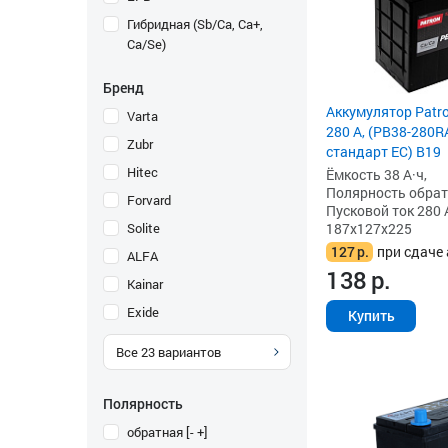
Гибридная (Sb/Ca, Ca+,
Ca/Se)
Бренд
Аккумулятор Patro
Varta
280 А, (PB38-280R
Zubr
стандарт ЕС) B19
Hitec
Ёмкость 38 А·ч,
Полярность обратна
Forvard
Пусковой ток 280 
Solite
187x127x225
127
р.
при сдаче 
ALFA
138
р.
Kainar
Exide
Купить
Все
23
вариантов
Полярность
обратная [- +]