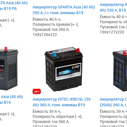
A Asia (40 Ah)
Аккумулятор K
Аккумулятор SPARTA Asia (40 Ah)
мы B19 РБ
Ah) 330 А, B19
350 А, L+ тонк. клеммы B19
Ёмкость 40 А·ч
Ёмкость 40 А·ч,
я [- +],
Полярность обр
Полярность прямая [+ -],
А,
Пусковой ток 3
Пусковой ток 350 А,
190x127x220
195x126x222
хит
Asia (40 Ah)
Аккумулятор HITEC 45B19L (39
Аккумулятор 
мы B19
Ah) 360 А, тонк. клеммы B19
(39Ah) 360 А, 
Ёмкость 39 А·ч,
Ёмкость 39 А·ч
я [- +],
Полярность обратная [- +],
Полярность пря
А,
Пусковой ток 360 А,
Пусковой ток 3
187x128x223
196x128x223