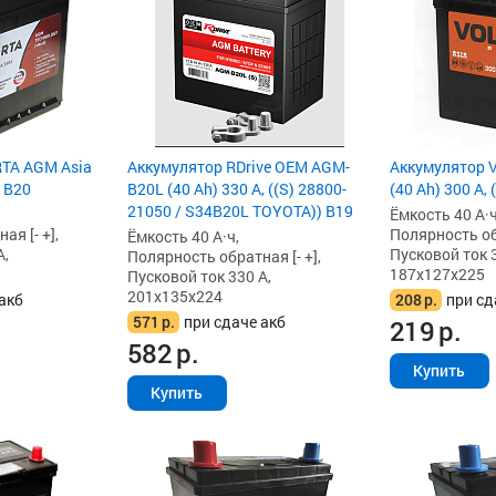
TA AGM Asia
Аккумулятор RDrive OEM AGM-
Аккумулятор V
т B20
B20L (40 Ah) 330 А, ((S) 28800-
(40 Ah) 300 А,
21050 / S34B20L TOYOTA)) B19
Ёмкость 40 А·ч
я [- +],
Полярность обр
Ёмкость 40 А·ч,
А,
Пусковой ток 3
Полярность обратная [- +],
187x127x225
Пусковой ток 330 А,
201x135x224
акб
208
р.
при сд
571
р.
при сдаче акб
219
р.
582
р.
Купить
Купить