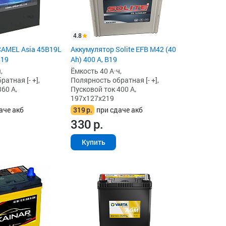
4.8
CAMEL Asia 45B19L
Аккумулятор Solite EFB M42 (40
B19
Ah) 400 А, B19
,
Ёмкость 40 А·ч,
атная [- +],
Полярность обратная [- +],
60 А,
Пусковой ток 400 А,
197x127x219
аче акб
319
р.
при сдаче акб
330
р.
Купить