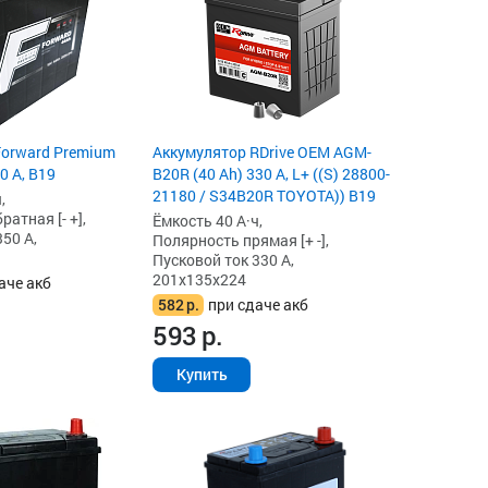
Forward Premium
Аккумулятор RDrive OEM AGM-
0 А, B19
B20R (40 Ah) 330 А, L+ ((S) 28800-
21180 / S34B20R TOYOTA)) B19
,
атная [- +],
Ёмкость 40 А·ч,
50 А,
Полярность прямая [+ -],
Пусковой ток 330 А,
201x135x224
аче акб
582
р.
при сдаче акб
593
р.
Купить