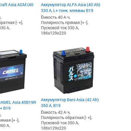
raft Asia AGM (40
Аккумулятор ALFA Asia (40 Ah)
330 А, L+ тонк. клеммы B19
,
Ёмкость 40 А·ч,
атная [- +],
Полярность прямая [+ -],
30 А,
Пусковой ток 330 А,
186x129x220
Аккумулятор Bars Asia (42 Ah)
CAMEL Asia 45B19R
350 А, B19
L+ B19
Ёмкость 42 А·ч,
,
Полярность обратная [- +],
мая [+ -],
Пусковой ток 350 А,
60 А,
186x129x220