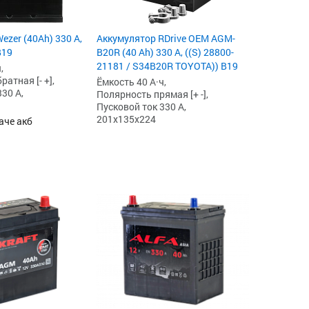
ezer (40Ah) 330 А,
Аккумулятор RDrive OEM AGM-
B19
B20R (40 Ah) 330 А, ((S) 28800-
21181 / S34B20R TOYOTA)) B19
,
атная [- +],
Ёмкость 40 А·ч,
30 А,
Полярность прямая [+ -],
Пусковой ток 330 А,
201x135x224
аче акб