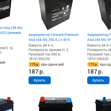
n Asia (38 Ah)
A2C) (клемма
Аккумулятор Forward Premium
Аккумулятор 
Asia (44 Ah) 350 А, L+ B19
Asia (44 Ah) 35
Ёмкость 44 А·ч,
Ёмкость 44 А·ч
я [- +],
Полярность прямая [+ -],
Полярность обр
А,
Пусковой ток 350 А,
Пусковой ток 3
187x129x220
187x129x220
акб
175
р.
при сдаче акб
175
р.
при сд
187
р.
187
р.
Купить
Купить