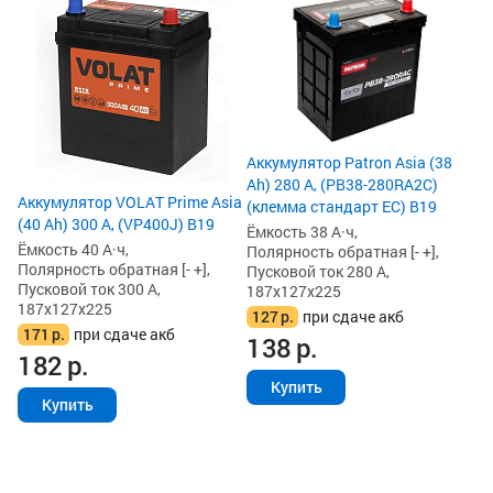
Ак
As
Ём
По
Пу
18
1
Аккумулятор Patron Asia (38
1
Ah) 280 А, (PB38-280RA2C)
Аккумулятор VOLAT Prime Asia
(клемма стандарт ЕС) B19
(40 Ah) 300 А, (VP400J) B19
Ёмкость 38 А·ч,
Ёмкость 40 А·ч,
Полярность обратная [- +],
Полярность обратная [- +],
Пусковой ток 280 А,
Пусковой ток 300 А,
187x127x225
187x127x225
127
р.
при сдаче акб
171
р.
при сдаче акб
138
р.
182
р.
Купить
Купить