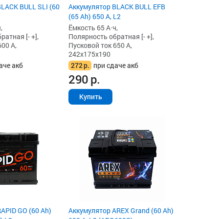
LACK BULL SLI (60
Аккумулятор BLACK BULL EFB
(65 Ah) 650 А, L2
,
Ёмкость 65 А·ч,
атная [- +],
Полярность обратная [- +],
00 А,
Пусковой ток 650 А,
242x175x190
аче акб
272
р.
при сдаче акб
290
р.
Купить
APID GO (60 Ah)
Аккумулятор AREX Grand (60 Ah)