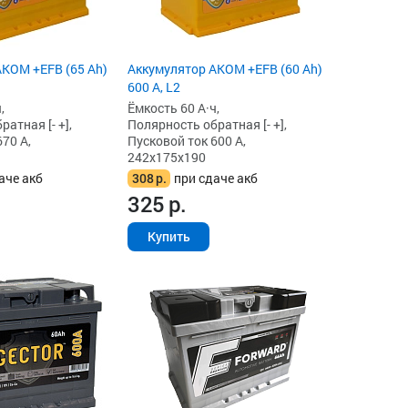
KOM +EFB (65 Ah)
Аккумулятор AKOM +EFB (60 Ah)
600 А, L2
,
Ёмкость 60 А·ч,
атная [- +],
Полярность обратная [- +],
70 А,
Пусковой ток 600 А,
242x175x190
аче акб
308
р.
при сдаче акб
325
р.
Купить