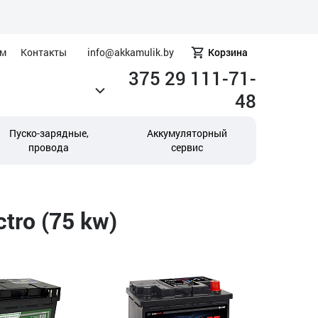
ам
Контакты
info@akkamulik.by
Корзина
375 29 111-71-
48
Пуско-зарядные,
Аккумуляторный
провода
сервис
tro (75 kw)