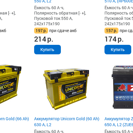
550 А, L2
510 А, (RP600E
Ёмкость 60 А·ч,
Ёмкость 60 А·ч
я [- +],
Полярность обратная [- +],
Полярность обр
А,
Пусковой ток 550 А,
Пусковой ток 5
242x175x190
242x175x190
акб
197
р.
при сдаче акб
157
р.
при сд
214
р.
174
р.
Купить
Купить
rn Gold (66 Ah)
Аккумулятор Unicorn Gold (60 Ah)
Аккумулятор Z
630 А, L2
650 А, L2 (ZUE
Ёмкость 60 А·ч,
Ёмкость 65 А·ч