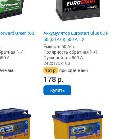
orward Green (60
Аккумулятор Eurostart Blue 6CT-
60 (60 А/ч) 500 А, L2
,
Ёмкость 60 А·ч,
атная [- +],
Полярность обратная [- +],
50 А,
Пусковой ток 500 А,
242x175x190
аче акб
161
р.
при сдаче акб
178
р.
Купить