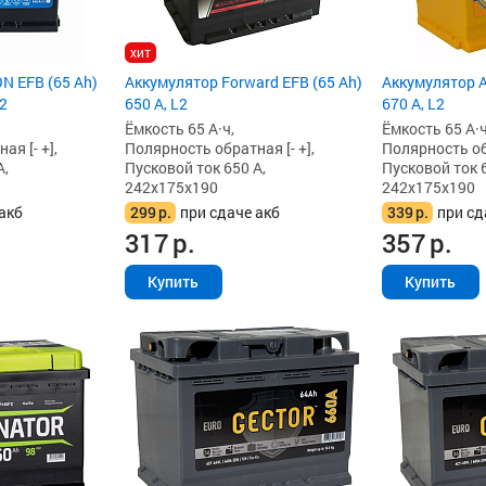
хит
N EFB (65 Ah)
Аккумулятор Forward EFB (65 Ah)
Аккумулятор A
L2
650 А, L2
670 А, L2
Ёмкость 65 А·ч,
Ёмкость 65 А·ч
я [- +],
Полярность обратная [- +],
Полярность обр
А,
Пусковой ток 650 А,
Пусковой ток 6
242x175x190
242x175x190
акб
299
р.
при сдаче акб
339
р.
при сд
317
р.
357
р.
Купить
Купить