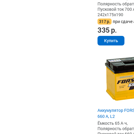
Полярность обратна
Пусковой ток 700 
242x175x190
317
р.
при сдаче 
335
р.
Купить
Аккумулятор FORS
660 А, L2
Ёмкость 65 А·ч,
Полярность обратна
Пусковой ток 660 