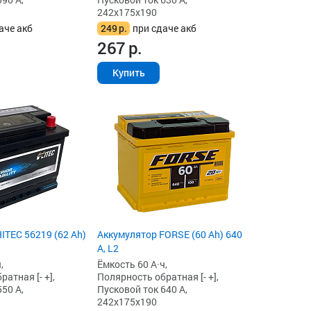
242x175x190
аче акб
249
р.
при сдаче акб
267
р.
Купить
ITEC 56219 (62 Ah)
Аккумулятор FORSE (60 Ah) 640
А, L2
,
Ёмкость 60 А·ч,
атная [- +],
Полярность обратная [- +],
50 А,
Пусковой ток 640 А,
242x175x190