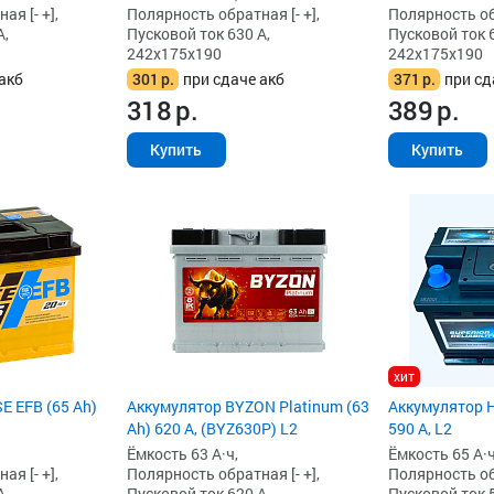
я [- +],
Полярность обратная [- +],
Полярность обр
А,
Пусковой ток 630 А,
Пусковой ток 6
242x175x190
242x175x190
акб
301
р.
при сдаче акб
371
р.
при сд
318
р.
389
р.
Купить
Купить
хит
E EFB (65 Ah)
Аккумулятор BYZON Platinum (63
Аккумулятор H
Ah) 620 А, (BYZ630P) L2
590 А, L2
Ёмкость 63 А·ч,
Ёмкость 65 А·ч
я [- +],
Полярность обратная [- +],
Полярность обр
А,
Пусковой ток 620 А,
Пусковой ток 5