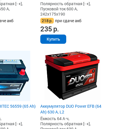
атная [- +],
Полярность обратная [- +],
50 А,
Пусковой ток 600 А,
242x175x190
аче акб
218
р.
при сдаче акб
235
р.
Купить
ITEC 56559 (65 Ah)
Аккумулятор DUO Power EFB (64
Ah) 630 А, L2
,
Ёмкость 64 А·ч,
атная [- +],
Полярность обратная [- +],
90 А,
Пусковой ток 630 А,