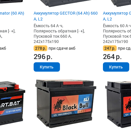
Аккумулятор GECTOR (64 Ah) 660
ator (60 Ah)
Аккумулятор G
А, L2
А, L2
Ёмкость 64 А·ч,
Ёмкость 60 А·ч
Полярность обратная [- +],
я [- +],
Полярность обр
Пусковой ток 660 А,
А,
Пусковой ток 6
242x175x190
242x175x190
278
р.
при сдаче акб
акб
247
р.
при сд
296
р.
264
р.
Купить
Купить