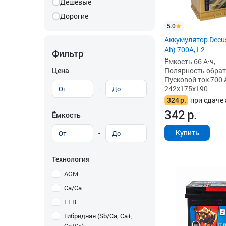
Дешевые
Дорогие
5.0
Аккумулятор Decus
Ah) 700A, L2
Фильтр
Ёмкость 66 А·ч,
Цена
Полярность обратна
Пусковой ток 700 
-
242x175x190
324
р.
при сдаче 
342
р.
Ёмкость
Купить
-
Технология
AGM
Ca/Ca
EFB
Гибридная (Sb/Ca, Ca+,