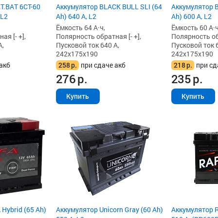
T.BAT 6СТ-60
Аккумулятор BLACK BULL SLI (64
Аккумулятор B
 L2
Ah) 640 А, L2
Ah) 600 А, L2
Ёмкость 64 А·ч,
Ёмкость 60 А·ч
я [- +],
Полярность обратная [- +],
Полярность обр
А,
Пусковой ток 640 А,
Пусковой ток 6
242x175x190
242x175x190
акб
258
р.
при сдаче акб
218
р.
при сд
276
р.
235
р.
Купить
Купить
Hybrid (65 Ah)
Аккумулятор Unicorn Gray (60 Ah)
Аккумулятор R