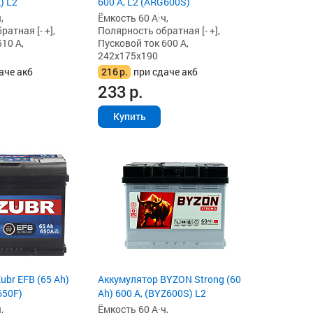
) L2
600 А, L2 (ARG600S)
,
Ёмкость 60 А·ч,
атная [- +],
Полярность обратная [- +],
10 А,
Пусковой ток 600 А,
242x175x190
аче акб
216
р.
при сдаче акб
233
р.
Купить
ubr EFB (65 Ah)
Аккумулятор BYZON Strong (60
650F)
Ah) 600 А, (BYZ600S) L2
,
Ёмкость 60 А·ч,