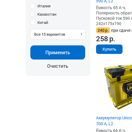
590 А, L2
Италия
Ёмкость 65 А·ч,
Полярность обратна
Казахстан
Пусковой ток 590 
Китай
242x175x190
240
р.
при сдаче 
Все
15
вариантов
258
р.
Купить
Применить
Очистить
Аккумулятор Unico
700 А, L2
Ёмкость 66 А·ч,