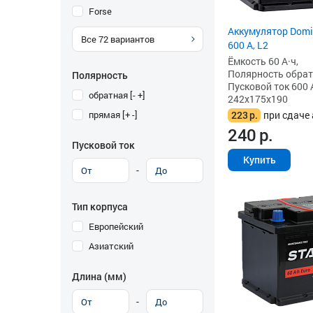
Forse
Аккумулятор Domin
Все
72
вариантов
600 А, L2
Ёмкость 60 А·ч,
Полярность обратна
Полярность
Пусковой ток 600 
обратная [- +]
242x175x190
прямая [+ -]
223
р.
при сдаче 
240
р.
Пусковой ток
Купить
-
Тип корпуса
Европейский
Азиатский
Длина (мм)
-