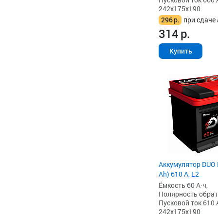
242x175x190
296
р.
при сдаче 
314
р.
Купить
Аккумулятор DUO 
Ah) 610 А, L2
Ёмкость 60 А·ч,
Полярность обратна
Пусковой ток 610 
242x175x190