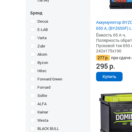
Ca/Se)
Бренд
Decus
Аккумулятор BYZO
650 А, (BYZ650F) 
E-LAB
Ёмкость 65 А·ч,
Varta
Полярность обратна
Пусковой ток 650 
Zubr
242x175x190
Akom
277
р.
при сдаче 
Byzon
295
р.
Hitec
Купить
Forward Green
Forvard
Solite
ALFA
Kainar
Westa
BLACK BULL