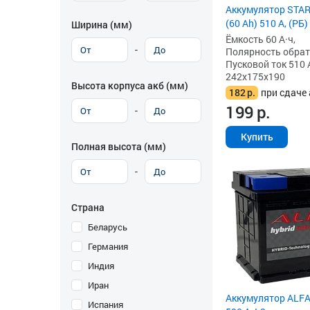
Аккумулятор STAR
(60 Ah) 510 А, (РБ)
Ширина (мм)
Ёмкость 60 А·ч,
-
Полярность обратна
Пусковой ток 510 
242x175x190
Высота корпуса акб (мм)
182
р.
при сдаче 
199
р.
-
Купить
Полная высота (мм)
-
Страна
Беларусь
Германия
Индия
Иран
Аккумулятор ALFA 
Испания