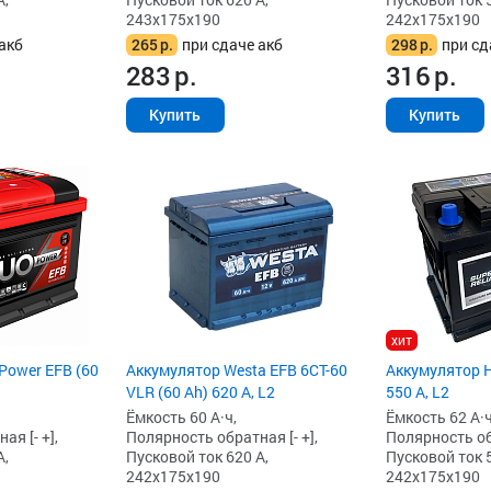
243x175x190
242x175x190
акб
265
р.
при сдаче акб
298
р.
при сд
283
р.
316
р.
Купить
Купить
хит
Power EFB (60
Аккумулятор Westa EFB 6СТ-60
Аккумулятор H
VLR (60 Ah) 620 А, L2
550 А, L2
Ёмкость 60 А·ч,
Ёмкость 62 А·ч
я [- +],
Полярность обратная [- +],
Полярность обр
А,
Пусковой ток 620 А,
Пусковой ток 5
242x175x190
242x175x190