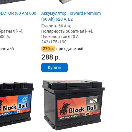
ECTOR (60 Ah) 600
Аккумулятор Forward Premium
(66 Ah) 620 А, L2
,
Ёмкость 66 А·ч,
атная [- +],
Полярность обратная [- +],
00 А,
Пусковой ток 620 А,
242x175x190
аче акб
270
р.
при сдаче акб
288
р.
Купить