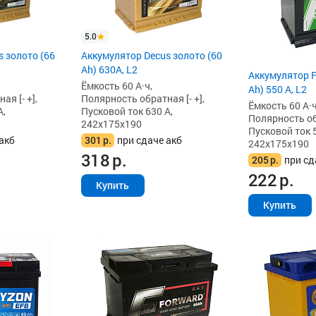
5.0
 золото (66
Аккумулятор Decus золото (60
Ah) 630A, L2
Аккумулятор F
Ёмкость 60 А·ч,
Ah) 550 А, L2
я [- +],
Полярность обратная [- +],
Ёмкость 60 А·ч
А,
Пусковой ток 630 А,
Полярность обр
242x175x190
Пусковой ток 5
акб
301
р.
при сдаче акб
242x175x190
318
р.
205
р.
при сд
222
р.
Купить
Купить