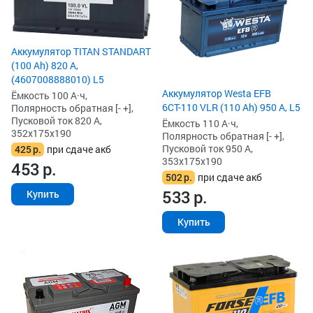
Аккумулятор TITAN STANDART
(100 Ah) 820 А,
(4607008888010) L5
Аккумулятор Westa EFB
Ёмкость 100 А·ч,
6СТ-110 VLR (110 Ah) 950 А, L5
Полярность обратная [- +],
Пусковой ток 820 А,
Ёмкость 110 А·ч,
352x175x190
Полярность обратная [- +],
Пусковой ток 950 А,
425
р.
при сдаче акб
353x175x190
453
р.
502
р.
при сдаче акб
533
р.
Купить
Купить