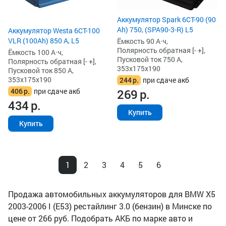
Аккумулятор Spark 6СТ-90 (90
Ah) 750, (SPA90-3-R) L5
Аккумулятор Westa 6СТ-100
VLR (100Ah) 850 А, L5
Ёмкость 90 А·ч,
Полярность обратная [- +],
Ёмкость 100 А·ч,
Пусковой ток 750 А,
Полярность обратная [- +],
353x175x190
Пусковой ток 850 А,
353x175x190
244
р.
при сдаче акб
406
р.
при сдаче акб
269
р.
434
р.
Купить
Купить
1
2
3
4
5
6
Продажа автомобильных аккумуляторов для BMW X5
2003-2006 I (E53) рестайлинг 3.0 (бензин) в Минске по
цене от 266 руб. Подобрать АКБ по марке авто и