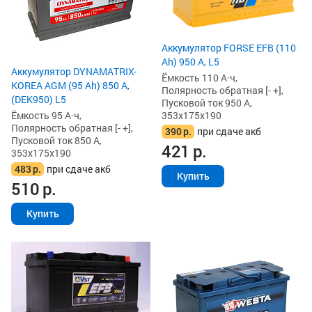
Аккумулятор FORSE EFB (110
Ah) 950 А, L5
Аккумулятор DYNAMATRIX-
Ёмкость 110 А·ч,
KOREA AGM (95 Ah) 850 А,
Полярность обратная [- +],
(DEK950) L5
Пусковой ток 950 А,
Ёмкость 95 А·ч,
353x175x190
Полярность обратная [- +],
390
р.
при сдаче акб
Пусковой ток 850 А,
421
р.
353x175x190
483
р.
при сдаче акб
Купить
510
р.
Купить