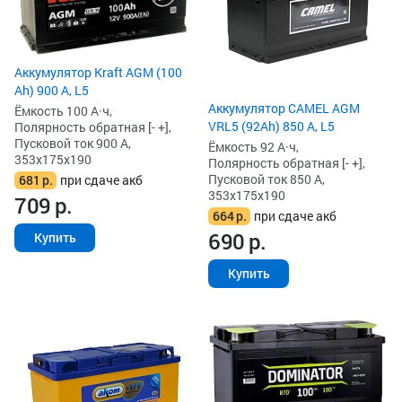
Аккумулятор Kraft AGM (100
Ah) 900 А, L5
Аккумулятор CAMEL AGM
Ёмкость 100 А·ч,
VRL5 (92Ah) 850 А, L5
Полярность обратная [- +],
Пусковой ток 900 А,
Ёмкость 92 А·ч,
353x175x190
Полярность обратная [- +],
Пусковой ток 850 А,
681
р.
при сдаче акб
353x175x190
709
р.
664
р.
при сдаче акб
690
р.
Купить
Купить