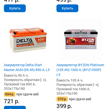
Купить
Купить
Аккумулятор Delta Start
Аккумулятор BYZON Platinum
Master AGM (95 Ah) 850 А, L5
(105 Ah) 1000 А, (BYZ1050P)
L5
Ёмкость 95 А·ч,
Полярность обратная [- +],
Ёмкость 105 А·ч,
Пусковой ток 850 А,
Полярность обратная [- +],
353x175x190
Пусковой ток 1000 А,
353x175x190
694
р.
при сдаче акб
370
р.
при сдаче акб
721
р.
399
р.