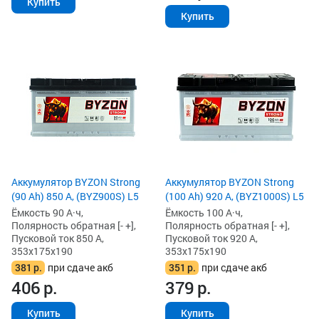
Купить
Купить
Аккумулятор BYZON Strong
Аккумулятор BYZON Strong
(90 Ah) 850 А, (BYZ900S) L5
(100 Ah) 920 А, (BYZ1000S) L5
Ёмкость 90 А·ч,
Ёмкость 100 А·ч,
Полярность обратная [- +],
Полярность обратная [- +],
Пусковой ток 850 А,
Пусковой ток 920 А,
353x175x190
353x175x190
381
р.
при сдаче акб
351
р.
при сдаче акб
406
р.
379
р.
Купить
Купить