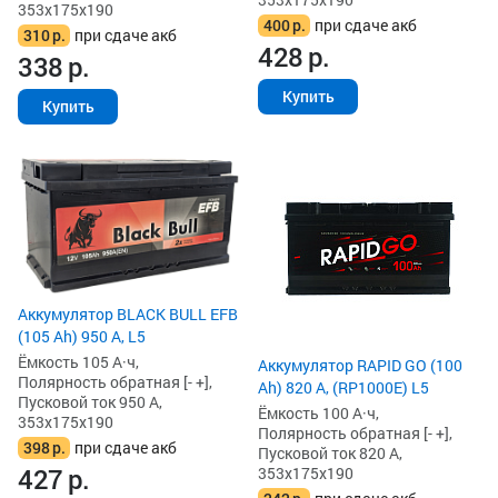
353x175x190
400
р.
при сдаче акб
310
р.
при сдаче акб
428
р.
338
р.
Купить
Купить
Аккумулятор BLACK BULL EFB
(105 Ah) 950 А, L5
Ёмкость 105 А·ч,
Аккумулятор RAPID GO (100
Полярность обратная [- +],
Ah) 820 А, (RP1000E) L5
Пусковой ток 950 А,
Ёмкость 100 А·ч,
353x175x190
Полярность обратная [- +],
398
р.
при сдаче акб
Пусковой ток 820 А,
427
р.
353x175x190