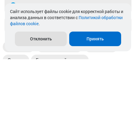
Telegram
Cайт использует файлы cookie для корректной работы и
анализа данных в соответствии с
Политикой обработки
файлов cookie
.
info@akkamulik.by
Отклонить
Принять
Доставка
Пункты выдачи
Магазины
Оплата
Безналичный расчет
Прием б/у акб
Информация
Отзывы
Контакты
© 2026. ООО «Аккамулик». 220056, Беларусь, г. Минск,
пр. Независимости, д.199.
УНП 192748524. Зарегистрирован в торговом реестре
№ 369712 от 01.03.2017