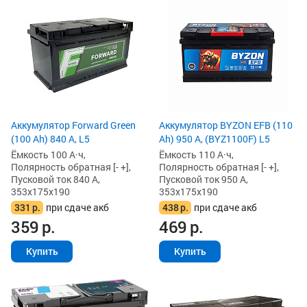
Аккумулятор Forward Green
Аккумулятор BYZON EFB (110
(100 Ah) 840 А, L5
Ah) 950 А, (BYZ1100F) L5
Ёмкость 100 А·ч,
Ёмкость 110 А·ч,
Полярность обратная [- +],
Полярность обратная [- +],
Пусковой ток 840 А,
Пусковой ток 950 А,
353x175x190
353x175x190
331
р.
при сдаче акб
438
р.
при сдаче акб
359
р.
469
р.
Купить
Купить