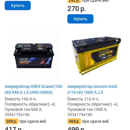
242
р.
при сдаче акб
Купить
270
р.
Купить
Аккумулятор AREX Grand (100
Аккумулятор Unicorn Gold
Ah) 940 А, L5 (ARG1000S)
(110 Ah) 1000 А, L5
Ёмкость 100 А·ч,
Ёмкость 110 А·ч,
Полярность обратная [- +],
Полярность обратная [- +],
Пусковой ток 940 А,
Пусковой ток 1000 А,
353x175x190
353x175x190
389
р.
при сдаче акб
468
р.
при сдаче акб
417
р.
499
р.