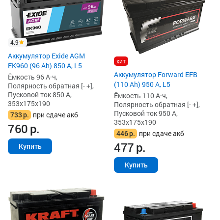
4.9
Аккумулятор Exide AGM
хит
EK960 (96 Ah) 850 А, L5
Аккумулятор Forward EFB
Ёмкость 96 А·ч,
(110 Ah) 950 А, L5
Полярность обратная [- +],
Пусковой ток 850 А,
Ёмкость 110 А·ч,
353x175x190
Полярность обратная [- +],
Пусковой ток 950 А,
733
р.
при сдаче акб
353x175x190
760
р.
446
р.
при сдаче акб
477
р.
Купить
Купить