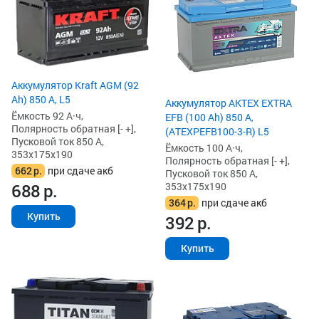
Аккумулятор Kraft AGM (92
Ah) 850 А, L5
Аккумулятор AKTEX EXTRA
Ёмкость 92 А·ч,
EFB (100 Ah) 850 А,
Полярность обратная [- +],
(ATEXPEFB100-3-R) L5
Пусковой ток 850 А,
Ёмкость 100 А·ч,
353x175x190
Полярность обратная [- +],
662
р.
при сдаче акб
Пусковой ток 850 А,
353x175x190
688
р.
364
р.
при сдаче акб
Купить
392
р.
Купить