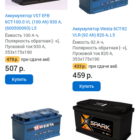
Аккумулятор VST EFB
6СТ-100.0 VL (100 Ah) 930 А,
(600500093) L5
Аккумулятор Westa 6СТ-92
VLR (92 Ah) 820 А, L5
Ёмкость 100 А·ч,
Полярность обратная [- +],
Ёмкость 92 А·ч,
Пусковой ток 930 А,
Полярность обратная [- +],
353x175x190
Пусковой ток 820 А,
353x175x190
479
р.
при сдаче акб
433
р.
при сдаче акб
507
р.
459
р.
Купить
Купить