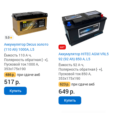
5.0
Аккумулятор Decus золото
хит
(110 Ah) 1000A, L5
Аккумулятор HITEC AGM VRL5
Ёмкость 110 А·ч,
92 (92 Ah) 850 А, L5
Полярность обратная [- +],
Пусковой ток 1000 А,
Ёмкость 92 А·ч,
353x175x190
Полярность обратная [- +],
Пусковой ток 850 А,
486
р.
при сдаче акб
353x175x190
517
р.
623
р.
при сдаче акб
649
р.
Купить
Купить