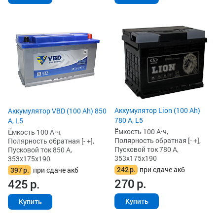
Аккумулятор Lion (100 Ah)
Аккумулятор VBD (100 Ah) 850
780 А, L5
А, L5
Ёмкость 100 А·ч,
Ёмкость 100 А·ч,
Полярность обратная [- +],
Полярность обратная [- +],
Пусковой ток 780 А,
Пусковой ток 850 А,
353x175x190
353x175x190
242
р.
при сдаче акб
397
р.
при сдаче акб
270
р.
425
р.
Купить
Купить