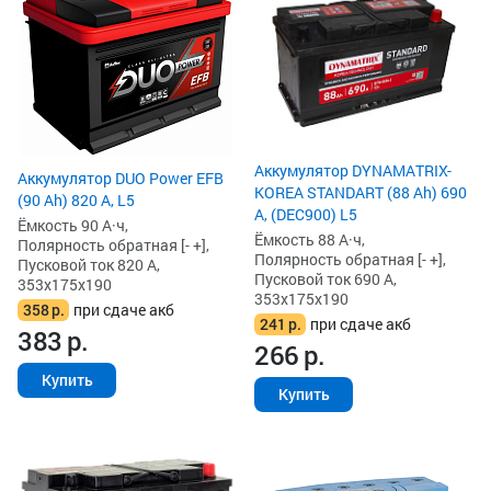
Аккумулятор DYNAMATRIX-
Аккумулятор DUO Power EFB
KOREA STANDART (88 Ah) 690
(90 Ah) 820 А, L5
А, (DEC900) L5
Ёмкость 90 А·ч,
Ёмкость 88 А·ч,
Полярность обратная [- +],
Полярность обратная [- +],
Пусковой ток 820 А,
Пусковой ток 690 А,
353x175x190
353x175x190
358
р.
при сдаче акб
241
р.
при сдаче акб
383
р.
266
р.
Купить
Купить