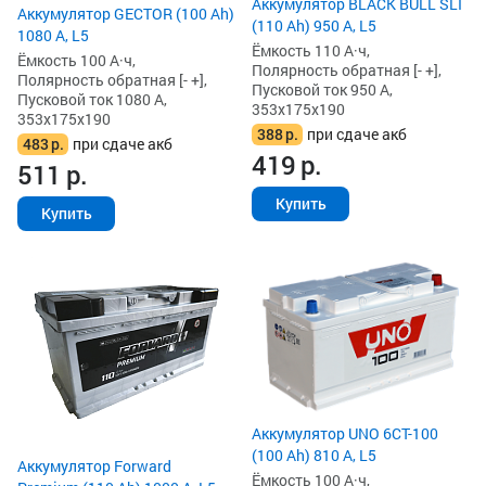
Аккумулятор BLACK BULL SLI
Аккумулятор GECTOR (100 Ah)
(110 Ah) 950 А, L5
1080 А, L5
Ёмкость 110 А·ч,
Ёмкость 100 А·ч,
Полярность обратная [- +],
Полярность обратная [- +],
Пусковой ток 950 А,
Пусковой ток 1080 А,
353x175x190
353x175x190
388
р.
при сдаче акб
483
р.
при сдаче акб
419
р.
511
р.
Купить
Купить
Аккумулятор UNO 6CT-100
(100 Ah) 810 А, L5
Аккумулятор Forward
Ёмкость 100 А·ч,