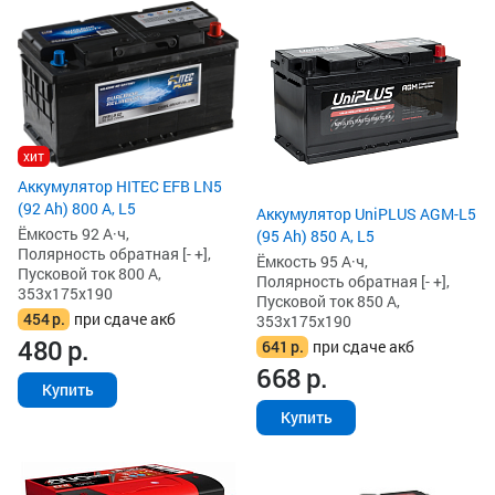
хит
Аккумулятор HITEC EFB LN5
(92 Ah) 800 А, L5
Аккумулятор UniPLUS AGM-L5
Ёмкость 92 А·ч,
(95 Ah) 850 А, L5
Полярность обратная [- +],
Ёмкость 95 А·ч,
Пусковой ток 800 А,
Полярность обратная [- +],
353x175x190
Пусковой ток 850 А,
454
р.
при сдаче акб
353x175x190
480
р.
641
р.
при сдаче акб
668
р.
Купить
Купить