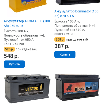
Аккумулятор Dominator (100
Ah) 870 А, L5
Аккумулятор AKOM +EFB (100
Ёмкость 100 А·ч,
Полярность обратная [- +],
Ah) 950 А, L5
Пусковой ток 870 А,
Ёмкость 100 А·ч,
353x175x190
Полярность обратная [- +],
359
р.
при сдаче акб
Пусковой ток 950 А,
353x175x190
387
р.
520
р.
при сдаче акб
548
р.
Купить
Купить