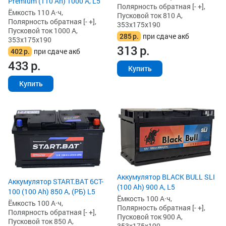
Premium (110 Ah) 1000 А, L5
Полярность обратная [- +],
Ёмкость 110 А·ч,
Пусковой ток 810 А,
Полярность обратная [- +],
353x175x190
Пусковой ток 1000 А,
285
р.
при сдаче акб
353x175x190
313
р.
402
р.
при сдаче акб
433
р.
Купить
Купить
Аккумулятор BLACK BULL SLI
Аккумулятор START.BAT 6CT-
(100 Ah) 900 А, L5
100 (100 Ah) 850 А, (РБ) L5
Ёмкость 100 А·ч,
Ёмкость 100 А·ч,
Полярность обратная [- +],
Полярность обратная [- +],
Пусковой ток 900 А,
Пусковой ток 850 А,
353x175x190