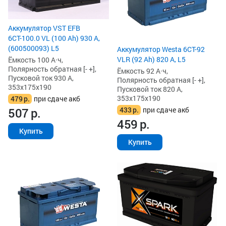
Аккумулятор VST EFB
6СТ-100.0 VL (100 Ah) 930 А,
(600500093) L5
Аккумулятор Westa 6СТ-92
VLR (92 Ah) 820 А, L5
Ёмкость 100 А·ч,
Полярность обратная [- +],
Ёмкость 92 А·ч,
Пусковой ток 930 А,
Полярность обратная [- +],
353x175x190
Пусковой ток 820 А,
353x175x190
479
р.
при сдаче акб
433
р.
при сдаче акб
507
р.
459
р.
Купить
Купить