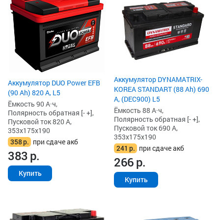
Аккумулятор DYNAMATRIX-
Аккумулятор DUO Power EFB
KOREA STANDART (88 Ah) 690
(90 Ah) 820 А, L5
А, (DEC900) L5
Ёмкость 90 А·ч,
Ёмкость 88 А·ч,
Полярность обратная [- +],
Полярность обратная [- +],
Пусковой ток 820 А,
Пусковой ток 690 А,
353x175x190
353x175x190
358
р.
при сдаче акб
241
р.
при сдаче акб
383
р.
266
р.
Купить
Купить