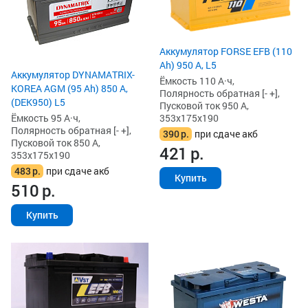
Аккумулятор FORSE EFB (110
Ah) 950 А, L5
Аккумулятор DYNAMATRIX-
Ёмкость 110 А·ч,
KOREA AGM (95 Ah) 850 А,
Полярность обратная [- +],
(DEK950) L5
Пусковой ток 950 А,
Ёмкость 95 А·ч,
353x175x190
Полярность обратная [- +],
390
р.
при сдаче акб
Пусковой ток 850 А,
421
р.
353x175x190
483
р.
при сдаче акб
Купить
510
р.
Купить