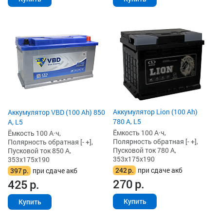
Аккумулятор Lion (100 Ah)
Аккумулятор VBD (100 Ah) 850
780 А, L5
А, L5
Ёмкость 100 А·ч,
Ёмкость 100 А·ч,
Полярность обратная [- +],
Полярность обратная [- +],
Пусковой ток 780 А,
Пусковой ток 850 А,
353x175x190
353x175x190
242
р.
при сдаче акб
397
р.
при сдаче акб
270
р.
425
р.
Купить
Купить