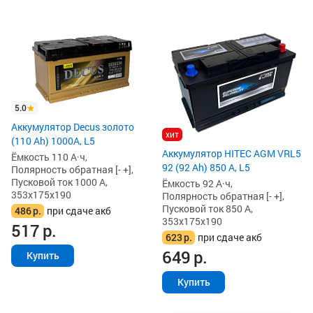
5.0
Аккумулятор Decus золото
хит
(110 Ah) 1000A, L5
Аккумулятор HITEC AGM VRL5
Ёмкость 110 А·ч,
92 (92 Ah) 850 А, L5
Полярность обратная [- +],
Пусковой ток 1000 А,
Ёмкость 92 А·ч,
353x175x190
Полярность обратная [- +],
Пусковой ток 850 А,
486
р.
при сдаче акб
353x175x190
517
р.
623
р.
при сдаче акб
649
р.
Купить
Купить