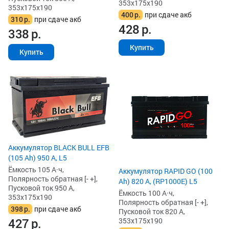
353x175x190
353x175x190
400
р.
при сдаче акб
310
р.
при сдаче акб
428
р.
338
р.
Купить
Купить
Аккумулятор BLACK BULL EFB
(105 Ah) 950 А, L5
Ёмкость 105 А·ч,
Аккумулятор RAPID GO (100
Полярность обратная [- +],
Ah) 820 А, (RP1000E) L5
Пусковой ток 950 А,
Ёмкость 100 А·ч,
353x175x190
Полярность обратная [- +],
398
р.
при сдаче акб
Пусковой ток 820 А,
427
р.
353x175x190