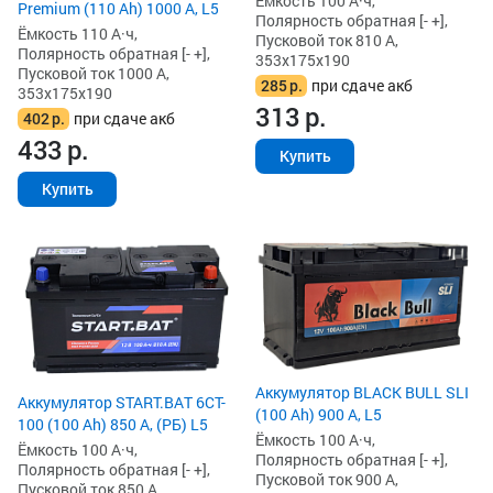
Ёмкость 100 А·ч,
Premium (110 Ah) 1000 А, L5
Полярность обратная [- +],
Ёмкость 110 А·ч,
Пусковой ток 810 А,
Полярность обратная [- +],
353x175x190
Пусковой ток 1000 А,
285
р.
при сдаче акб
353x175x190
313
р.
402
р.
при сдаче акб
433
р.
Купить
Купить
Аккумулятор BLACK BULL SLI
Аккумулятор START.BAT 6CT-
(100 Ah) 900 А, L5
100 (100 Ah) 850 А, (РБ) L5
Ёмкость 100 А·ч,
Ёмкость 100 А·ч,
Полярность обратная [- +],
Полярность обратная [- +],
Пусковой ток 900 А,
Пусковой ток 850 А,