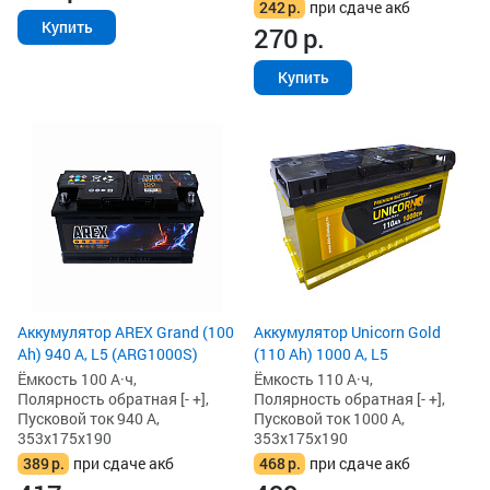
242
р.
при сдаче акб
Купить
270
р.
Купить
Аккумулятор AREX Grand (100
Аккумулятор Unicorn Gold
Ah) 940 А, L5 (ARG1000S)
(110 Ah) 1000 А, L5
Ёмкость 100 А·ч,
Ёмкость 110 А·ч,
Полярность обратная [- +],
Полярность обратная [- +],
Пусковой ток 940 А,
Пусковой ток 1000 А,
353x175x190
353x175x190
389
р.
при сдаче акб
468
р.
при сдаче акб