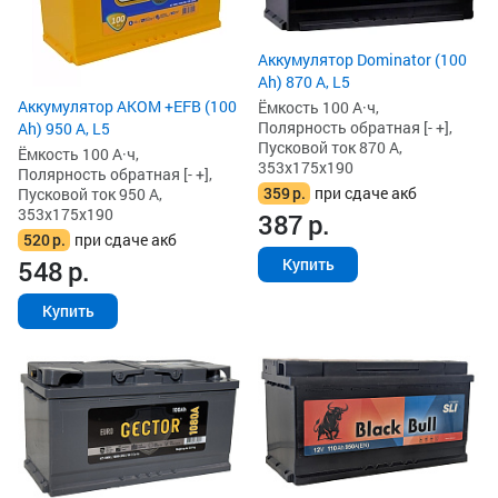
Аккумулятор Dominator (100
Ah) 870 А, L5
Аккумулятор AKOM +EFB (100
Ёмкость 100 А·ч,
Полярность обратная [- +],
Ah) 950 А, L5
Пусковой ток 870 А,
Ёмкость 100 А·ч,
353x175x190
Полярность обратная [- +],
359
р.
при сдаче акб
Пусковой ток 950 А,
353x175x190
387
р.
520
р.
при сдаче акб
548
р.
Купить
Купить