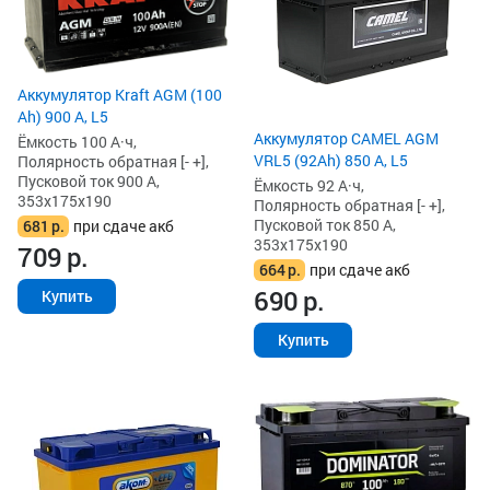
Аккумулятор Kraft AGM (100
Ah) 900 А, L5
Аккумулятор CAMEL AGM
Ёмкость 100 А·ч,
VRL5 (92Ah) 850 А, L5
Полярность обратная [- +],
Пусковой ток 900 А,
Ёмкость 92 А·ч,
353x175x190
Полярность обратная [- +],
Пусковой ток 850 А,
681
р.
при сдаче акб
353x175x190
709
р.
664
р.
при сдаче акб
690
р.
Купить
Купить