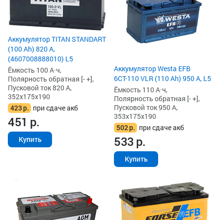
Аккумулятор TITAN STANDART
(100 Ah) 820 А,
(4607008888010) L5
Аккумулятор Westa EFB
Ёмкость 100 А·ч,
6СТ-110 VLR (110 Ah) 950 А, L5
Полярность обратная [- +],
Пусковой ток 820 А,
Ёмкость 110 А·ч,
352x175x190
Полярность обратная [- +],
Пусковой ток 950 А,
423
р.
при сдаче акб
353x175x190
451
р.
502
р.
при сдаче акб
533
р.
Купить
Купить