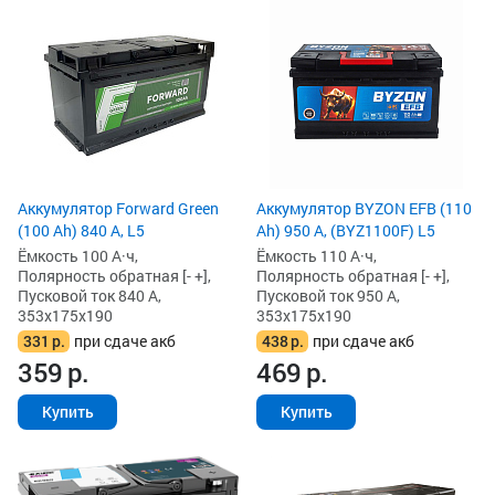
Аккумулятор Forward Green
Аккумулятор BYZON EFB (110
(100 Ah) 840 А, L5
Ah) 950 А, (BYZ1100F) L5
Ёмкость 100 А·ч,
Ёмкость 110 А·ч,
Полярность обратная [- +],
Полярность обратная [- +],
Пусковой ток 840 А,
Пусковой ток 950 А,
353x175x190
353x175x190
331
р.
при сдаче акб
438
р.
при сдаче акб
359
р.
469
р.
Купить
Купить