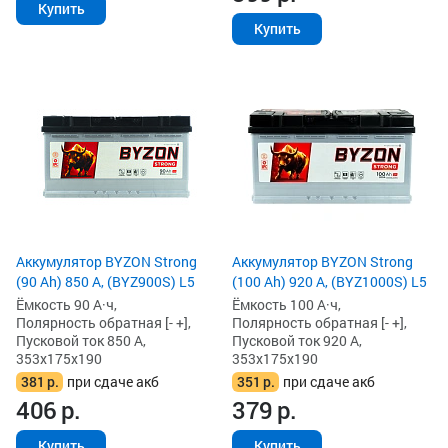
Купить
Купить
Аккумулятор BYZON Strong
Аккумулятор BYZON Strong
(90 Ah) 850 А, (BYZ900S) L5
(100 Ah) 920 А, (BYZ1000S) L5
Ёмкость 90 А·ч,
Ёмкость 100 А·ч,
Полярность обратная [- +],
Полярность обратная [- +],
Пусковой ток 850 А,
Пусковой ток 920 А,
353x175x190
353x175x190
381
р.
при сдаче акб
351
р.
при сдаче акб
406
р.
379
р.
Купить
Купить