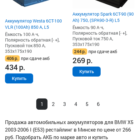
Аккумулятор Spark 6СТ-90 (90
Ah) 750, (SPA90-3-R) L5
Аккумулятор Westa 6СТ-100
VLR (100Ah) 850 А, L5
Ёмкость 90 А·ч,
Полярность обратная [- +],
Ёмкость 100 А·ч,
Пусковой ток 750 А,
Полярность обратная [- +],
353x175x190
Пусковой ток 850 А,
353x175x190
244
р.
при сдаче акб
406
р.
при сдаче акб
269
р.
434
р.
Купить
Купить
1
2
3
4
5
6
Продажа автомобильных аккумуляторов для BMW X5
2003-2006 I (E53) рестайлинг в Минске по цене от 266
руб. Подобрать АКБ по марке авто и купить