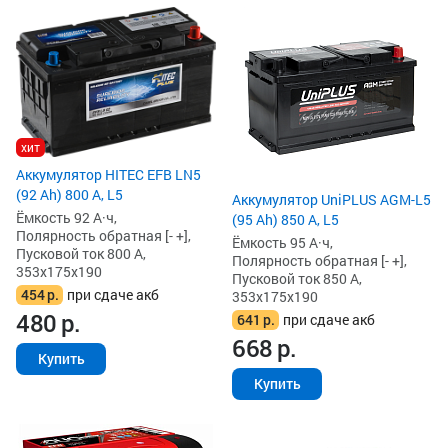
хит
Аккумулятор HITEC EFB LN5
(92 Ah) 800 А, L5
Аккумулятор UniPLUS AGM-L5
Ёмкость 92 А·ч,
(95 Ah) 850 А, L5
Полярность обратная [- +],
Ёмкость 95 А·ч,
Пусковой ток 800 А,
Полярность обратная [- +],
353x175x190
Пусковой ток 850 А,
454
р.
при сдаче акб
353x175x190
480
р.
641
р.
при сдаче акб
668
р.
Купить
Купить