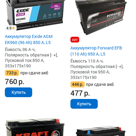
4.9
Аккумулятор Exide AGM
хит
EK960 (96 Ah) 850 А, L5
Аккумулятор Forward EFB
Ёмкость 96 А·ч,
(110 Ah) 950 А, L5
Полярность обратная [- +],
Пусковой ток 850 А,
Ёмкость 110 А·ч,
353x175x190
Полярность обратная [- +],
Пусковой ток 950 А,
733
р.
при сдаче акб
353x175x190
760
р.
446
р.
при сдаче акб
477
р.
Купить
Купить