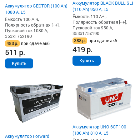
Аккумулятор BLACK BULL SLI
Аккумулятор GECTOR (100 Ah)
(110 Ah) 950 А, L5
1080 А, L5
Ёмкость 110 А·ч,
Ёмкость 100 А·ч,
Полярность обратная [- +],
Полярность обратная [- +],
Пусковой ток 950 А,
Пусковой ток 1080 А,
353x175x190
353x175x190
388
р.
при сдаче акб
483
р.
при сдаче акб
419
р.
511
р.
Купить
Купить
Аккумулятор UNO 6CT-100
(100 Ah) 810 А, L5
Аккумулятор Forward