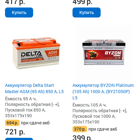
417
р.
499
р.
Купить
Купить
Аккумулятор Delta Start
Аккумулятор BYZON Platinum
Master AGM (95 Ah) 850 А, L5
(105 Ah) 1000 А, (BYZ1050P)
L5
Ёмкость 95 А·ч,
Полярность обратная [- +],
Ёмкость 105 А·ч,
Пусковой ток 850 А,
Полярность обратная [- +],
353x175x190
Пусковой ток 1000 А,
353x175x190
694
р.
при сдаче акб
370
р.
при сдаче акб
721
р.
399
р.