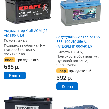
Аккумулятор Kraft AGM (92
Ah) 850 А, L5
Аккумулятор AKTEX EXTRA
Ёмкость 92 А·ч,
EFB (100 Ah) 850 А,
Полярность обратная [- +],
(ATEXPEFB100-3-R) L5
Пусковой ток 850 А,
Ёмкость 100 А·ч,
353x175x190
Полярность обратная [- +],
662
р.
при сдаче акб
Пусковой ток 850 А,
353x175x190
688
р.
364
р.
при сдаче акб
Купить
392
р.
Купить