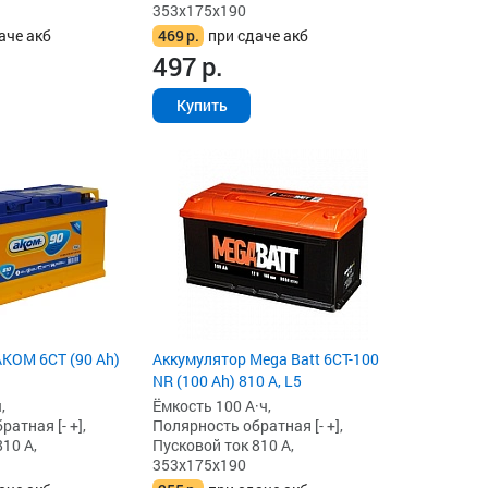
353x175x190
аче акб
469
р.
при сдаче акб
497
р.
Купить
KOM 6СТ (90 Ah)
Аккумулятор Mega Batt 6CT-100
NR (100 Ah) 810 А, L5
,
Ёмкость 100 А·ч,
атная [- +],
Полярность обратная [- +],
10 А,
Пусковой ток 810 А,
353x175x190