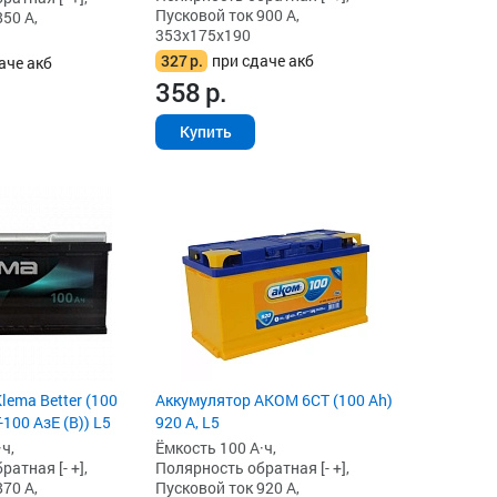
Пусковой ток 900 А,
50 А,
353x175x190
327
р.
при сдаче акб
аче акб
358
р.
Купить
lema Better (100
Аккумулятор AKOM 6СТ (100 Ah)
-100 АзЕ (B)) L5
920 А, L5
ч,
Ёмкость 100 А·ч,
атная [- +],
Полярность обратная [- +],
70 А,
Пусковой ток 920 А,