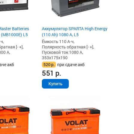
ster Batteries
Аккумулятор SPARTA High Energy
, (MB1000E) L5
(110 Ah) 1080 А, L5
ч,
Ёмкость 110 А·ч,
атная [- +],
Полярность обратная [- +],
00 А,
Пусковой ток 1080 А,
353x175x190
аче акб
520
р.
при сдаче акб
551
р.
Купить