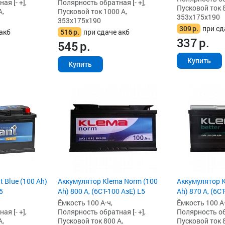
я [- +],
Полярность обратная [- +],
Пусковой ток 8
А,
Пусковой ток 1000 А,
353x175x190
353x175x190
309
р.
при сд
акб
516
р.
при сдаче акб
337
р.
545
р.
Купить
Купить
 Blue (100 Ah)
Аккумулятор Klema Norm (100
Аккумулятор K
5
Ah) 800 А, (6СТ-100 АзЕ) L5
Ah) 870 А, (6СТ
Ёмкость 100 А·ч,
Ёмкость 100 А·
я [- +],
Полярность обратная [- +],
Полярность обр
А,
Пусковой ток 800 А,
Пусковой ток 8