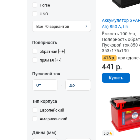
Forse
UNO
Аккумулятор SPAR
Все
70
вариантов
Ah) 850 А, L5
Ёмкость 100 А·ч,
Полярность обратна
Полярность
Пусковой ток 850 
353x175x190
обратная [- +]
413
р.
при сдаче 
прямая [+ -]
441
р.
Пусковой ток
Купить
-
Тип корпуса
Европейский
Американский
Длина (мм)
5.0