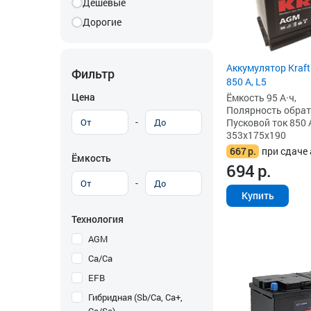
Дешевые
Дорогие
Аккумулятор Kraft
Фильтр
850 А, L5
Цена
Ёмкость 95 А·ч,
Полярность обратна
-
Пусковой ток 850 
353x175x190
667
р.
при сдаче 
Ёмкость
694
р.
-
Купить
Технология
AGM
Ca/Ca
EFB
Гибридная (Sb/Ca, Ca+,