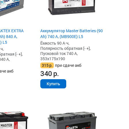
AKTEX EXTRA
Аккумулятор Master Batteries (90
h) 840 А,
Ah) 740 А, (MB900E) L5
) L5
Ёмкость 90 А·ч,
Полярность обратная [- +],
ч,
Пусковой ток 740 А,
атная [- +],
353x175x190
40 А,
315
р.
при сдаче акб
аче акб
340
р.
Купить