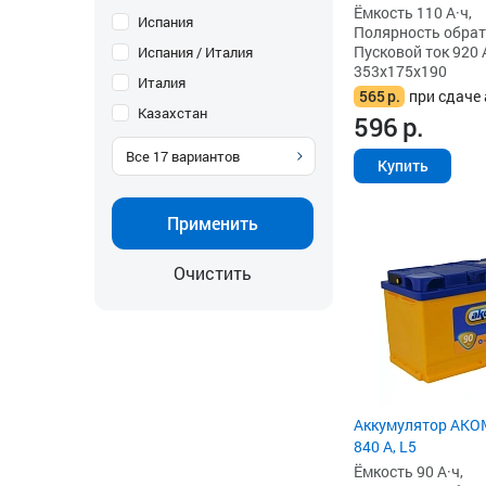
Ёмкость 110 А·ч,
Испания
Полярность обратна
Пусковой ток 920 
Испания / Италия
353x175x190
Италия
565
р.
при сдаче 
Казахстан
596
р.
Все
17
вариантов
Купить
Применить
Очистить
Аккумулятор AKOM
840 А, L5
Ёмкость 90 А·ч,