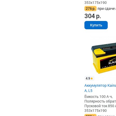
353x175x190
276
р.
при сдаче 
304
р.
Купить
4.9
Аккумулятор Kaina
А, L5
Ёмкость 100 А·ч,
Полярность обратна
Пусковой ток 850 
353x175x190