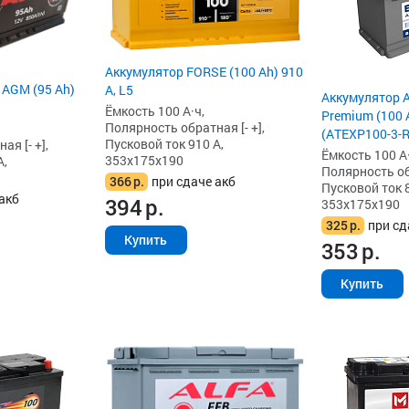
Аккумулятор FORSE (100 Ah) 910
 AGM (95 Ah)
А, L5
Аккумулятор 
Ёмкость 100 А·ч,
Premium (100 A
Полярность обратная [- +],
(ATEXP100-3-R
Пусковой ток 910 А,
я [- +],
Ёмкость 100 А·
353x175x190
А,
Полярность обр
366
р.
при сдаче акб
Пусковой ток 8
акб
394
р.
353x175x190
325
р.
при сд
Купить
353
р.
Купить