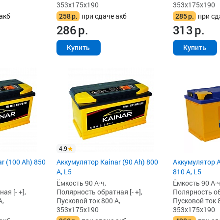
353x175x190
353x175x190
акб
258
р.
при сдаче акб
285
р.
при сд
286
р.
313
р.
Купить
Купить
4.9
r (100 Ah) 850
Аккумулятор Kainar (90 Ah) 800
Аккумулятор A
А, L5
810 А, L5
Ёмкость 90 А·ч,
Ёмкость 90 А·ч
я [- +],
Полярность обратная [- +],
Полярность обр
А,
Пусковой ток 800 А,
Пусковой ток 8
353x175x190
353x175x190