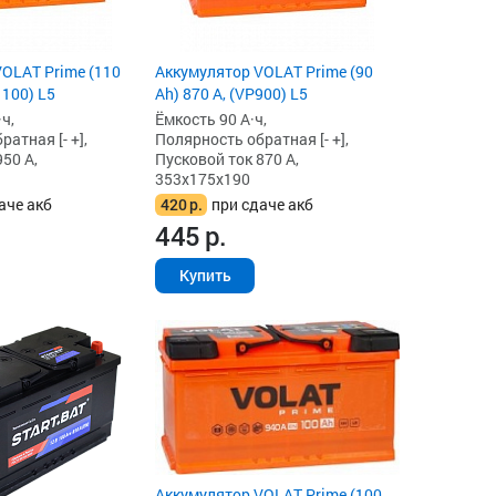
OLAT Prime (110
Аккумулятор VOLAT Prime (90
1100) L5
Ah) 870 А, (VP900) L5
ч,
Ёмкость 90 А·ч,
атная [- +],
Полярность обратная [- +],
50 А,
Пусковой ток 870 А,
353x175x190
аче акб
420
р.
при сдаче акб
445
р.
Купить
Аккумулятор VOLAT Prime (100