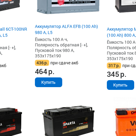
Аккумулятор ALFA EFB (100 Ah)
all 6СТ-100NR
Аккумулятор Ma
980 А, L5
, L5
(100 Ah) 800 А
Ёмкость 100 А·ч,
Ёмкость 100 А·
Полярность обратная [- +],
я [- +],
Полярность обр
Пусковой ток 980 А,
А,
Пусковой ток 8
353x175x190
353x175x190
436
р.
при сдаче акб
акб
317
р.
при сд
464
р.
345
р.
Купить
Купить