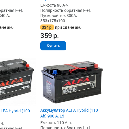
,
Ёмкость 90 А·ч,
атная [- +],
Полярность обратная [- +],
40 А,
Пусковой ток 800А,
353x175x190
аче акб
334
р.
при сдаче акб
359
р.
Купить
Аккумулятор ALFA Hybrid (110
LFA Hybrid (100
Ah) 900 А, L5
Ёмкость 110 А·ч,
ч,
Полярность обратная [- +],
атная [- +],