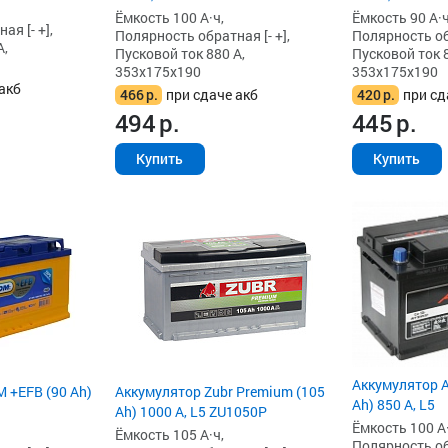
Ёмкость 100 А·ч,
Ёмкость 90 А·ч
я [- +],
Полярность обратная [- +],
Полярность обр
А,
Пусковой ток 880 А,
Пусковой ток 8
353x175x190
353x175x190
акб
466
р.
при сдаче акб
420
р.
при сд
494
р.
445
р.
Купить
Купить
Аккумулятор A
 +EFB (90 Ah)
Аккумулятор Zubr Premium (105
Ah) 850 А, L5
Ah) 1000 А, L5 ZU1050P
Ёмкость 100 А·
Ёмкость 105 А·ч,
Полярность обр