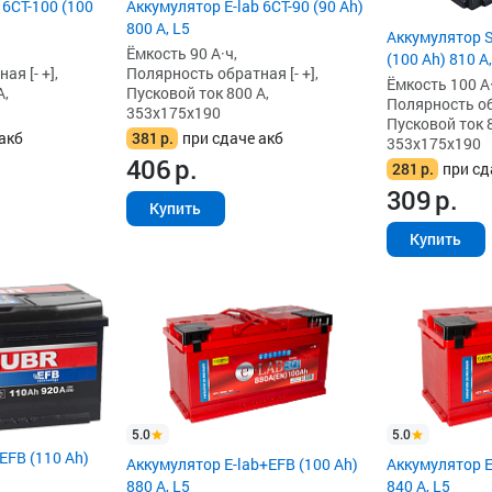
 6СТ-100 (100
Аккумулятор E-lab 6СТ-90 (90 Ah)
800 А, L5
Аккумулятор S
Ёмкость 90 А·ч,
(100 Ah) 810 А,
я [- +],
Полярность обратная [- +],
Ёмкость 100 А·
А,
Пусковой ток 800 А,
Полярность обр
353x175x190
Пусковой ток 8
акб
381
р.
при сдаче акб
353x175x190
406
р.
281
р.
при сд
309
р.
Купить
Купить
5.0
5.0
EFB (110 Ah)
Аккумулятор E-lab+EFB (100 Ah)
Аккумулятор E
880 А, L5
840 А, L5