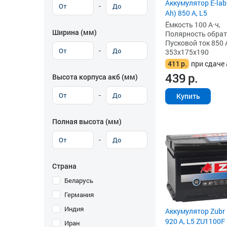
Аккумулятор E-lab
-
Ah) 850 А, L5
Ёмкость 100 А·ч,
Ширина (мм)
Полярность обратна
Пусковой ток 850 
-
353x175x190
411
р.
при сдаче 
439
р.
Высота корпуса акб (мм)
-
Купить
Полная высота (мм)
-
Страна
Беларусь
Германия
Индия
Аккумулятор Zubr 
920 А, L5 ZU1100F
Иран