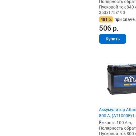
Полярность обратна
Пусковой ток 840 
353x175x190
481
р.
при сдаче 
506
р.
Купить
Аккумулятор Atlant
800 А, (AT1000E) L
Ёмкость 100 А·ч,
Полярность обратна
Пусковой ток 800 