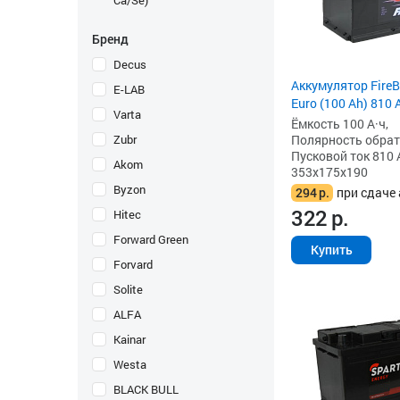
Ca/Se)
Бренд
Decus
Аккумулятор FireB
E-LAB
Euro (100 Ah) 810 А
Varta
Ёмкость 100 А·ч,
Zubr
Полярность обратна
Пусковой ток 810 
Akom
353x175x190
Byzon
294
р.
при сдаче 
322
р.
Hitec
Forward Green
Купить
Forvard
Solite
ALFA
Kainar
Westa
BLACK BULL