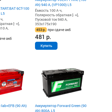
Ah) 940 А, (VP1000) L5
TART.BAT 6CT-100
Ёмкость 100 А·ч,
 L5
Полярность обратная [- +],
ч,
Пусковой ток 940 А,
атная [- +],
353x175x190
10 А,
453
р.
при сдаче акб
481
р.
аче акб
Купить
-lab+EFB (90 Ah)
Аккумулятор Forward Green (90
Ah) 800А, L5