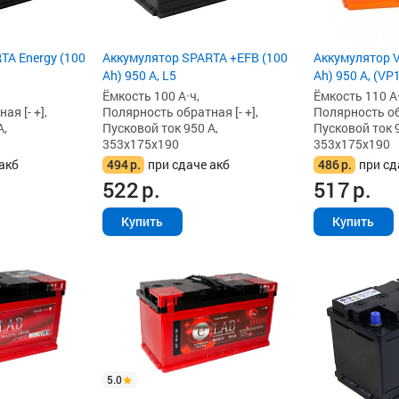
TA Energy (100
Аккумулятор SPARTA +EFB (100
Аккумулятор V
Ah) 950 А, L5
Ah) 950 А, (VP
Ёмкость 100 А·ч,
Ёмкость 110 А·
я [- +],
Полярность обратная [- +],
Полярность обр
А,
Пусковой ток 950 А,
Пусковой ток 9
353x175x190
353x175x190
акб
494
р.
при сдаче акб
486
р.
при сд
522
р.
517
р.
Купить
Купить
5.0