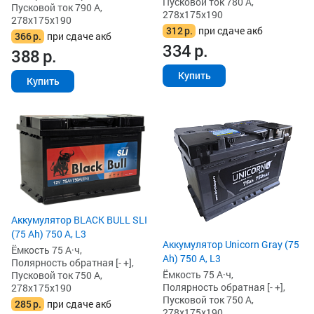
Пусковой ток 780 А,
Пусковой ток 790 А,
278x175x190
278x175x190
312
р.
при сдаче акб
366
р.
при сдаче акб
334
р.
388
р.
Купить
Купить
Аккумулятор BLACK BULL SLI
(75 Ah) 750 А, L3
Аккумулятор Unicorn Gray (75
Ёмкость 75 А·ч,
Ah) 750 А, L3
Полярность обратная [- +],
Ёмкость 75 А·ч,
Пусковой ток 750 А,
Полярность обратная [- +],
278x175x190
Пусковой ток 750 А,
285
р.
при сдаче акб
278x175x190