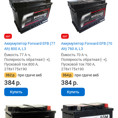
хит
хит
Аккумулятор Forward EFB (77
Аккумулятор Forward EFB (70
Ah) 800 А, L3
Ah) 760 А, L3
Ёмкость 77 А·ч,
Ёмкость 70 А·ч,
Полярность обратная [- +],
Полярность обратная [- +],
Пусковой ток 800 А,
Пусковой ток 760 А,
278x175x190
278x175x190
362
р.
при сдаче акб
364
р.
при сдаче акб
384
р.
384
р.
Купить
Купить