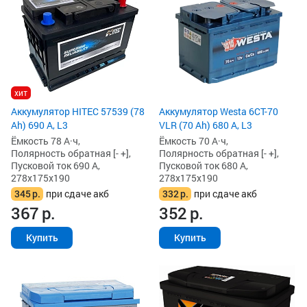
хит
Аккумулятор HITEC 57539 (78
Аккумулятор Westa 6СТ-70
Ah) 690 А, L3
VLR (70 Ah) 680 А, L3
Ёмкость 78 А·ч,
Ёмкость 70 А·ч,
Полярность обратная [- +],
Полярность обратная [- +],
Пусковой ток 690 А,
Пусковой ток 680 А,
278x175x190
278x175x190
345
р.
при сдаче акб
332
р.
при сдаче акб
367
р.
352
р.
Купить
Купить