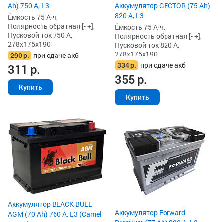
Аккумулятор GECTOR (75 Ah)
Ah) 750 А, L3
820 А, L3
Ёмкость 75 А·ч,
Полярность обратная [- +],
Ёмкость 75 А·ч,
Пусковой ток 750 А,
Полярность обратная [- +],
278x175x190
Пусковой ток 820 А,
278x175x190
290
р.
при сдаче акб
334
р.
при сдаче акб
311
р.
355
р.
Купить
Купить
Аккумулятор BLACK BULL
Аккумулятор Forward
AGM (70 Ah) 760 А, L3 (Camel