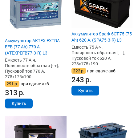
Аккумулятор Spark 6СТ-75 (75
Ah) 620 А, (SPA75-3-R) L3
Аккумулятор AKTEX EXTRA
EFB (77 Ah) 770 А,
Ёмкость 75 А·ч,
Полярность обратная [- +],
(ATEXPEFB77-3-R) L3
Пусковой ток 620 А,
Ёмкость 77 А·ч,
278x175x190
Полярность обратная [- +],
222
р.
при сдаче акб
Пусковой ток 770 А,
278x175x190
243
р.
291
р.
при сдаче акб
313
р.
Купить
Купить