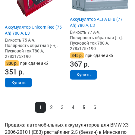
Аккумулятор ALFA EFB (77
Ah) 780 А, L3
Аккумулятор Unicorn Red (75
Ёмкость 77 А·ч,
Ah) 780 А, L3
Полярность обратная [- +],
Ёмкость 75 А·ч,
Пусковой ток 780 А,
Полярность обратная [- +],
278x175x190
Пусковой ток 780 А,
345
р.
при сдаче акб
278x175x190
367
р.
330
р.
при сдаче акб
351
р.
Купить
Купить
1
2
3
4
5
6
Продажа автомобильных аккумуляторов для BMW X3
2006-2010 I (E83) рестайлинг 2.5 (бензин) в Минске по