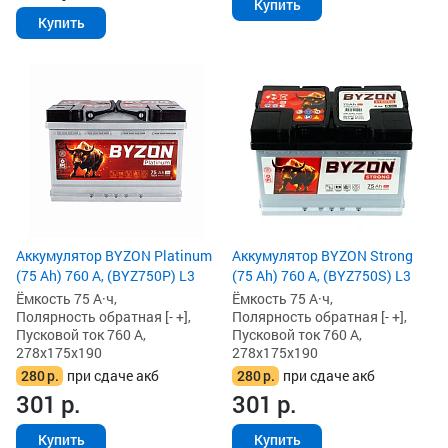
Купить
Купить
Аккумулятор BYZON Platinum
Аккумулятор BYZON Strong
(75 Ah) 760 А, (BYZ750P) L3
(75 Ah) 760 А, (BYZ750S) L3
Ёмкость 75 А·ч,
Ёмкость 75 А·ч,
Полярность обратная [- +],
Полярность обратная [- +],
Пусковой ток 760 А,
Пусковой ток 760 А,
278x175x190
278x175x190
280
р.
при сдаче акб
280
р.
при сдаче акб
301
р.
301
р.
Купить
Купить