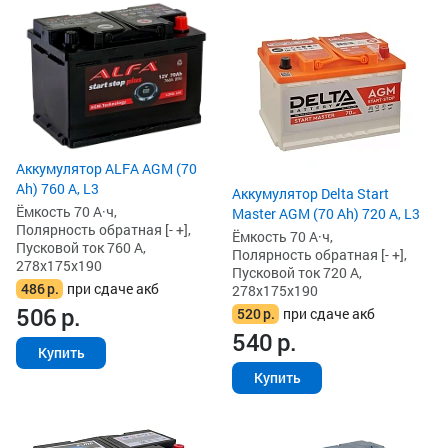
Аккумулятор ALFA AGM (70
Ah) 760 А, L3
Аккумулятор Delta Start
Ёмкость 70 А·ч,
Master AGM (70 Ah) 720 А, L3
Полярность обратная [- +],
Ёмкость 70 А·ч,
Пусковой ток 760 А,
Полярность обратная [- +],
278x175x190
Пусковой ток 720 А,
486
р.
при сдаче акб
278x175x190
506
р.
520
р.
при сдаче акб
540
р.
Купить
Купить