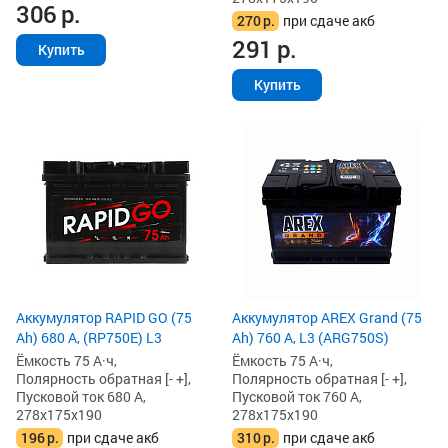
306
р.
270
р.
при сдаче акб
291
р.
Купить
Купить
Аккумулятор RAPID GO (75
Аккумулятор AREX Grand (75
Ah) 680 А, (RP750E) L3
Ah) 760 А, L3 (ARG750S)
Ёмкость 75 А·ч,
Ёмкость 75 А·ч,
Полярность обратная [- +],
Полярность обратная [- +],
Пусковой ток 680 А,
Пусковой ток 760 А,
278x175x190
278x175x190
196
р.
при сдаче акб
310
р.
при сдаче акб