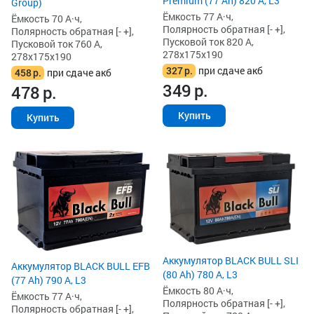
Premium (77 Ah) 820 А, L3
Group)
Ёмкость 77 А·ч,
Ёмкость 70 А·ч,
Полярность обратная [- +],
Полярность обратная [- +],
Пусковой ток 820 А,
Пусковой ток 760 А,
278x175x190
278x175x190
327
р.
при сдаче акб
458
р.
при сдаче акб
349
р.
478
р.
Купить
Купить
Аккумулятор BLACK BULL SLI
Аккумулятор BLACK BULL EFB
(80 Ah) 780 А, L3
(77 Ah) 790 А, L3
Ёмкость 80 А·ч,
Ёмкость 77 А·ч,
Полярность обратная [- +],
Полярность обратная [- +],