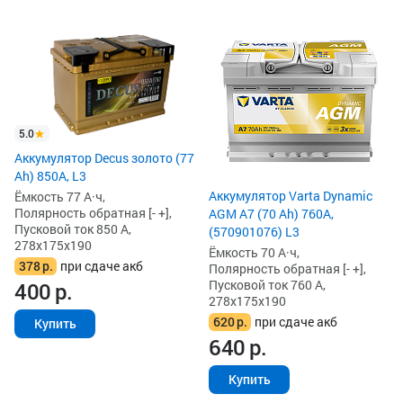
5.0
Аккумулятор Decus золото (77
Ah) 850А, L3
Аккумулятор Varta Dynamic
Ёмкость 77 А·ч,
Полярность обратная [- +],
AGM A7 (70 Ah) 760A,
Пусковой ток 850 А,
(570901076) L3
278x175x190
Ёмкость 70 А·ч,
378
р.
при сдаче акб
Полярность обратная [- +],
Пусковой ток 760 А,
400
р.
278x175x190
620
р.
при сдаче акб
Купить
640
р.
Купить