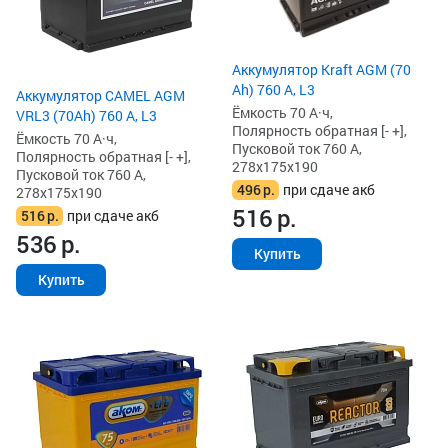
Аккумулятор Kraft AGM (70
Ah) 760 А, L3
Аккумулятор CAMEL AGM
Ёмкость 70 А·ч,
VRL3 (70Ah) 760 А, L3
Полярность обратная [- +],
Ёмкость 70 А·ч,
Пусковой ток 760 А,
Полярность обратная [- +],
278x175x190
Пусковой ток 760 А,
496
р.
при сдаче акб
278x175x190
516
р.
516
р.
при сдаче акб
536
р.
Купить
Купить