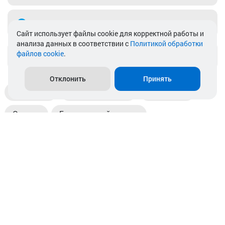
Telegram
Cайт использует файлы cookie для корректной работы и
анализа данных в соответствии с
Политикой обработки
файлов cookie
.
info@akkamulik.by
Отклонить
Принять
Доставка
Пункты выдачи
Магазины
Оплата
Безналичный расчет
Прием б/у акб
Информация
Отзывы
Контакты
© 2026. ООО «Аккамулик». 220056, Беларусь, г. Минск,
пр. Независимости, д.199.
УНП 192748524. Зарегистрирован в торговом реестре
№ 369712 от 01.03.2017