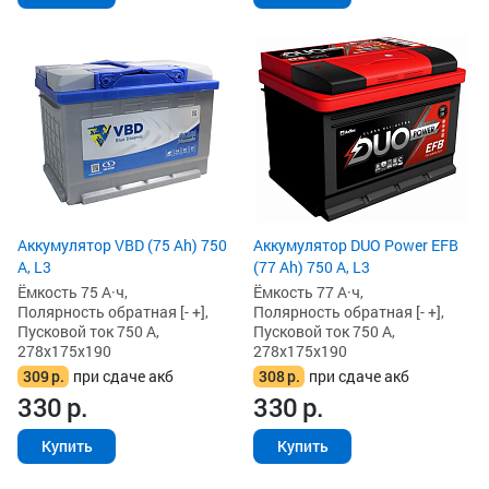
Аккумулятор VBD (75 Ah) 750
Аккумулятор DUO Power EFB
А, L3
(77 Ah) 750 А, L3
Ёмкость 75 А·ч,
Ёмкость 77 А·ч,
Полярность обратная [- +],
Полярность обратная [- +],
Пусковой ток 750 А,
Пусковой ток 750 А,
278x175x190
278x175x190
309
р.
при сдаче акб
308
р.
при сдаче акб
330
р.
330
р.
Купить
Купить