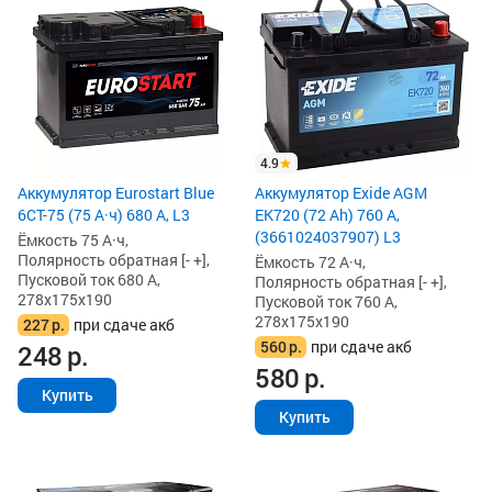
4.9
Аккумулятор Eurostart Blue
Аккумулятор Exide AGM
6CT-75 (75 А·ч) 680 А, L3
EK720 (72 Ah) 760 А,
(3661024037907) L3
Ёмкость 75 А·ч,
Полярность обратная [- +],
Ёмкость 72 А·ч,
Пусковой ток 680 А,
Полярность обратная [- +],
278x175x190
Пусковой ток 760 А,
278x175x190
227
р.
при сдаче акб
560
р.
при сдаче акб
248
р.
580
р.
Купить
Купить