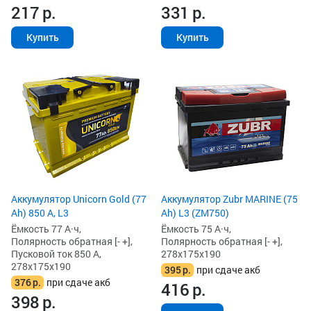
217
р.
331
р.
Купить
Купить
Аккумулятор Unicorn Gold (77
Аккумулятор Zubr MARINE (75
Ah) 850 А, L3
Ah) L3 (ZM750)
Ёмкость 77 А·ч,
Ёмкость 75 А·ч,
Полярность обратная [- +],
Полярность обратная [- +],
Пусковой ток 850 А,
278x175x190
278x175x190
395
р.
при сдаче акб
376
р.
при сдаче акб
416
р.
398
р.