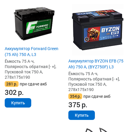
Аккумулятор Forward Green
(75 Ah) 750 А, L3
Аккумулятор BYZON EFB (75
Ёмкость 75 А·ч,
Полярность обратная [- +],
Ah) 750 А, (BYZ750F) L3
Пусковой ток 750 А,
Ёмкость 75 А·ч,
278x175x190
Полярность обратная [- +],
281
р.
при сдаче акб
Пусковой ток 750 А,
278x175x190
302
р.
354
р.
при сдаче акб
375
р.
Купить
Купить