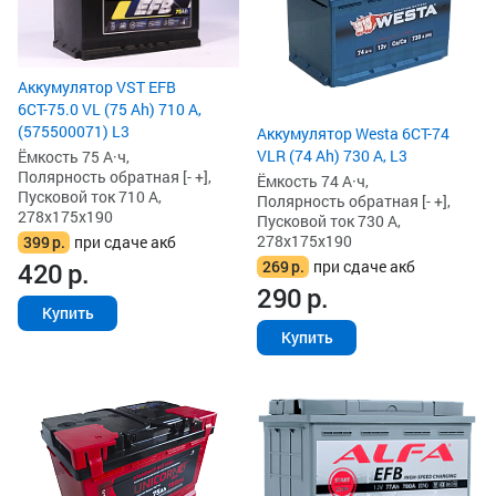
Аккумулятор VST EFB
6СТ-75.0 VL (75 Ah) 710 А,
(575500071) L3
Аккумулятор Westa 6СТ-74
VLR (74 Ah) 730 А, L3
Ёмкость 75 А·ч,
Полярность обратная [- +],
Ёмкость 74 А·ч,
Пусковой ток 710 А,
Полярность обратная [- +],
278x175x190
Пусковой ток 730 А,
278x175x190
399
р.
при сдаче акб
269
р.
при сдаче акб
420
р.
290
р.
Купить
Купить