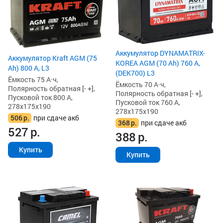
Аккумулятор DYNAMATRIX-
Аккумулятор Kraft AGM (75
KOREA AGM (70 Ah) 760 А,
Ah) 800 А, L3
(DEK700) L3
Ёмкость 75 А·ч,
Ёмкость 70 А·ч,
Полярность обратная [- +],
Полярность обратная [- +],
Пусковой ток 800 А,
Пусковой ток 760 А,
278x175x190
278x175x190
506
р.
при сдаче акб
368
р.
при сдаче акб
527
р.
388
р.
Купить
Купить