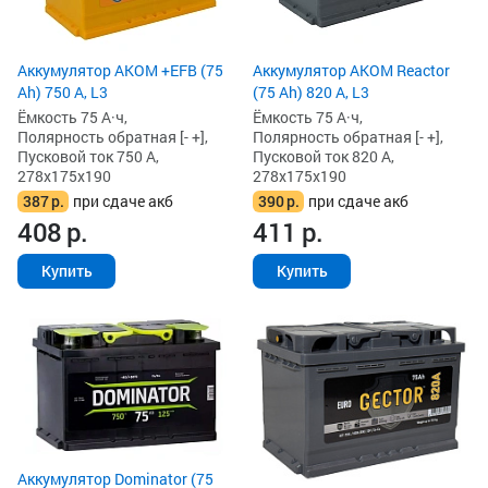
Аккумулятор AKOM +EFB (75
Аккумулятор AKOM Reactor
Ah) 750 А, L3
(75 Ah) 820 А, L3
Ёмкость 75 А·ч,
Ёмкость 75 А·ч,
Полярность обратная [- +],
Полярность обратная [- +],
Пусковой ток 750 А,
Пусковой ток 820 А,
278x175x190
278x175x190
387
р.
при сдаче акб
390
р.
при сдаче акб
408
р.
411
р.
Купить
Купить
Аккумулятор Dominator (75