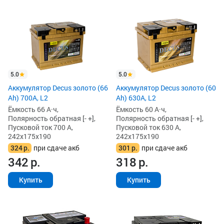
5.0
5.0
Аккумулятор Decus золото (66
Аккумулятор Decus золото (60
Ah) 700A, L2
Ah) 630A, L2
Ёмкость 66 А·ч,
Ёмкость 60 А·ч,
Полярность обратная [- +],
Полярность обратная [- +],
Пусковой ток 700 А,
Пусковой ток 630 А,
242x175x190
242x175x190
324
р.
при сдаче акб
301
р.
при сдаче акб
342
р.
318
р.
Купить
Купить