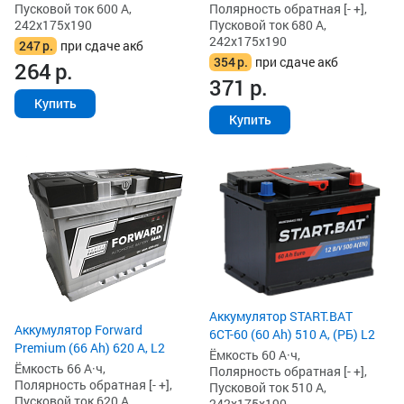
Полярность обратная [- +],
Пусковой ток 600 А,
Пусковой ток 680 А,
242x175x190
242x175x190
247
р.
при сдаче акб
354
р.
при сдаче акб
264
р.
371
р.
Купить
Купить
Аккумулятор START.BAT
Аккумулятор Forward
6СТ-60 (60 Ah) 510 А, (РБ) L2
Premium (66 Ah) 620 А, L2
Ёмкость 60 А·ч,
Ёмкость 66 А·ч,
Полярность обратная [- +],
Полярность обратная [- +],
Пусковой ток 510 А,
Пусковой ток 620 А,
242x175x190