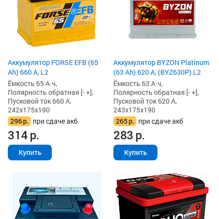
Аккумулятор FORSE EFB (65
Аккумулятор BYZON Platinum
Ah) 660 А, L2
(63 Ah) 620 А, (BYZ630P) L2
Ёмкость 65 А·ч,
Ёмкость 63 А·ч,
Полярность обратная [- +],
Полярность обратная [- +],
Пусковой ток 660 А,
Пусковой ток 620 А,
242x175x190
243x175x190
296
р.
при сдаче акб
265
р.
при сдаче акб
314
р.
283
р.
Купить
Купить