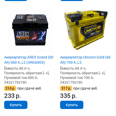
Аккумулятор AREX Grand (60
Аккумулятор Unicorn Gold (66
Ah) 600 А, L2 (ARG600S)
Ah) 700 А, L2
Ёмкость 60 А·ч,
Ёмкость 66 А·ч,
Полярность обратная [- +],
Полярность обратная [- +],
Пусковой ток 600 А,
Пусковой ток 700 А,
242x175x190
242x175x190
216
р.
при сдаче акб
317
р.
при сдаче акб
233
р.
335
р.
Купить
Купить