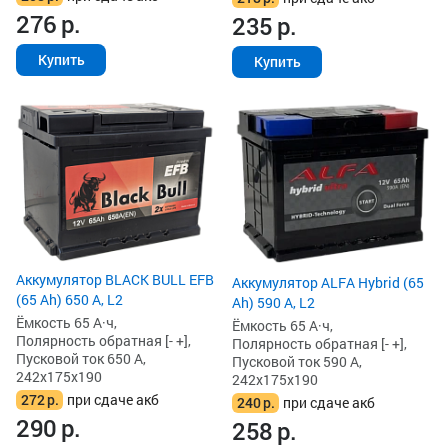
276
р.
235
р.
Купить
Купить
Аккумулятор BLACK BULL EFB
Аккумулятор ALFA Hybrid (65
(65 Ah) 650 А, L2
Ah) 590 А, L2
Ёмкость 65 А·ч,
Ёмкость 65 А·ч,
Полярность обратная [- +],
Полярность обратная [- +],
Пусковой ток 650 А,
Пусковой ток 590 А,
242x175x190
242x175x190
272
р.
при сдаче акб
240
р.
при сдаче акб
290
р.
258
р.