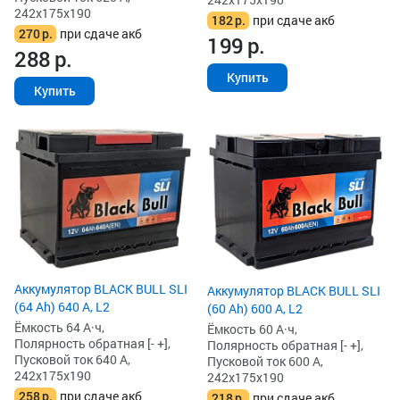
242x175x190
182
р.
при сдаче акб
270
р.
при сдаче акб
199
р.
288
р.
Купить
Купить
Аккумулятор BLACK BULL SLI
Аккумулятор BLACK BULL SLI
(64 Ah) 640 А, L2
(60 Ah) 600 А, L2
Ёмкость 64 А·ч,
Ёмкость 60 А·ч,
Полярность обратная [- +],
Полярность обратная [- +],
Пусковой ток 640 А,
Пусковой ток 600 А,
242x175x190
242x175x190
258
р.
при сдаче акб
218
р.
при сдаче акб