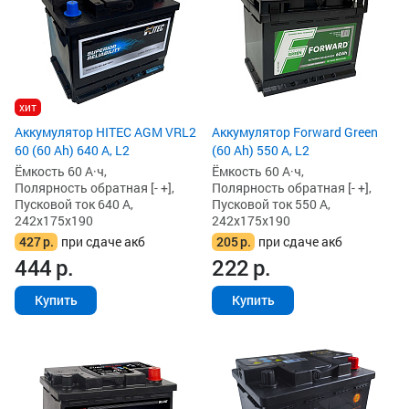
хит
Аккумулятор HITEC AGM VRL2
Аккумулятор Forward Green
60 (60 Ah) 640 А, L2
(60 Ah) 550 А, L2
Ёмкость 60 А·ч,
Ёмкость 60 А·ч,
Полярность обратная [- +],
Полярность обратная [- +],
Пусковой ток 640 А,
Пусковой ток 550 А,
242x175x190
242x175x190
427
р.
при сдаче акб
205
р.
при сдаче акб
444
р.
222
р.
Купить
Купить