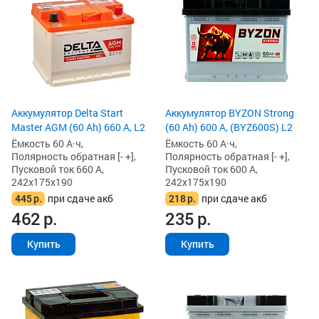
Аккумулятор Delta Start
Аккумулятор BYZON Strong
Master AGM (60 Ah) 660 А, L2
(60 Ah) 600 А, (BYZ600S) L2
Ёмкость 60 А·ч,
Ёмкость 60 А·ч,
Полярность обратная [- +],
Полярность обратная [- +],
Пусковой ток 660 А,
Пусковой ток 600 А,
242x175x190
242x175x190
445
р.
при сдаче акб
218
р.
при сдаче акб
462
р.
235
р.
Купить
Купить