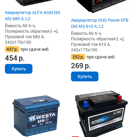
Аккумулятор ALFA AGM (60
Ah) 680 А, L2
Аккумулятор DUO Power EFB
Ёмкость 60 А·ч,
(60 Ah) 610 А, L2
Полярность обратная [- +],
Ёмкость 60 А·ч,
Пусковой ток 680 А,
Полярность обратная [- +],
242x175x190
Пусковой ток 610 А,
437
р.
при сдаче акб
242x175x190
454
р.
252
р.
при сдаче акб
269
р.
Купить
Купить