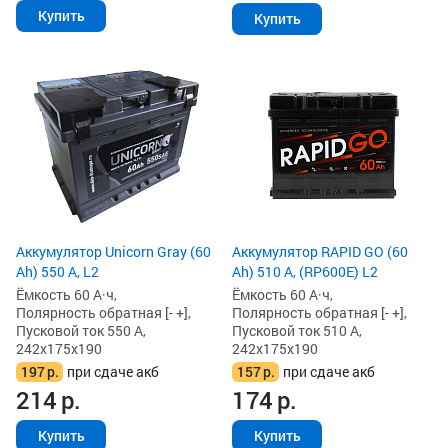
Купить
Купить
Аккумулятор Unicorn Gray (60
Аккумулятор RAPID GO (60
Ah) 550 А, L2
Ah) 510 А, (RP600E) L2
Ёмкость 60 А·ч,
Ёмкость 60 А·ч,
Полярность обратная [- +],
Полярность обратная [- +],
Пусковой ток 550 А,
Пусковой ток 510 А,
242x175x190
242x175x190
197
р.
при сдаче акб
157
р.
при сдаче акб
214
р.
174
р.
Купить
Купить