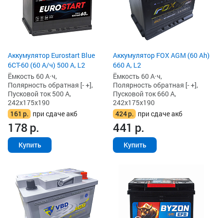
Аккумулятор Eurostart Blue
Аккумулятор FOX AGM (60 Ah)
6CT-60 (60 А/ч) 500 А, L2
660 А, L2
Ёмкость 60 А·ч,
Ёмкость 60 А·ч,
Полярность обратная [- +],
Полярность обратная [- +],
Пусковой ток 500 А,
Пусковой ток 660 А,
242x175x190
242x175x190
161
р.
при сдаче акб
424
р.
при сдаче акб
178
р.
441
р.
Купить
Купить