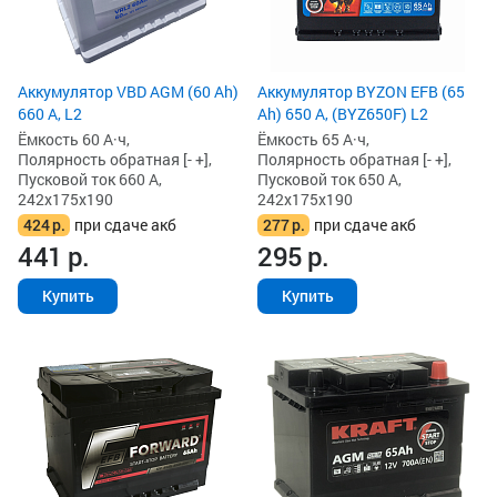
Аккумулятор VBD AGM (60 Ah)
Аккумулятор BYZON EFB (65
660 А, L2
Ah) 650 А, (BYZ650F) L2
Ёмкость 60 А·ч,
Ёмкость 65 А·ч,
Полярность обратная [- +],
Полярность обратная [- +],
Пусковой ток 660 А,
Пусковой ток 650 А,
242x175x190
242x175x190
424
р.
при сдаче акб
277
р.
при сдаче акб
441
р.
295
р.
Купить
Купить