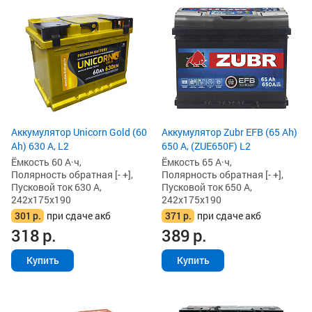
Аккумулятор Unicorn Gold (60
Аккумулятор Zubr EFB (65 Ah)
Ah) 630 А, L2
650 А, (ZUE650F) L2
Ёмкость 60 А·ч,
Ёмкость 65 А·ч,
Полярность обратная [- +],
Полярность обратная [- +],
Пусковой ток 630 А,
Пусковой ток 650 А,
242x175x190
242x175x190
301
р.
при сдаче акб
371
р.
при сдаче акб
318
р.
389
р.
Купить
Купить