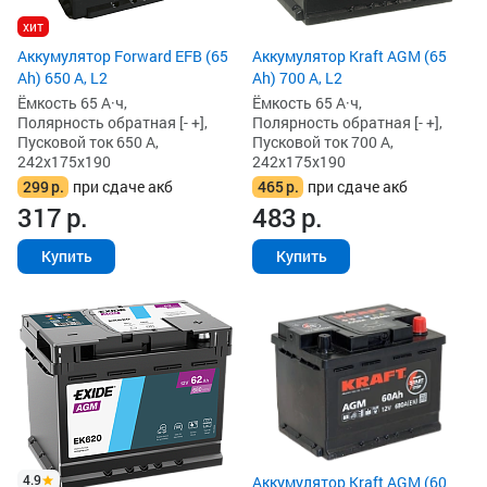
хит
Аккумулятор Forward EFB (65
Аккумулятор Kraft AGM (65
Ah) 650 А, L2
Ah) 700 А, L2
Ёмкость 65 А·ч,
Ёмкость 65 А·ч,
Полярность обратная [- +],
Полярность обратная [- +],
Пусковой ток 650 А,
Пусковой ток 700 А,
242x175x190
242x175x190
299
р.
при сдаче акб
465
р.
при сдаче акб
317
р.
483
р.
Купить
Купить
4.9
Аккумулятор Kraft AGM (60