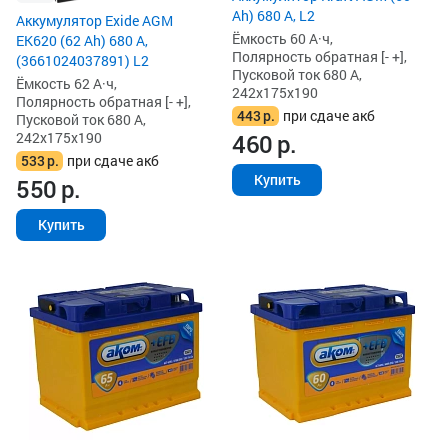
Ah) 680 А, L2
Аккумулятор Exide AGM
Ёмкость 60 А·ч,
EK620 (62 Ah) 680 А,
Полярность обратная [- +],
(3661024037891) L2
Пусковой ток 680 А,
Ёмкость 62 А·ч,
242x175x190
Полярность обратная [- +],
443
р.
при сдаче акб
Пусковой ток 680 А,
460
р.
242x175x190
533
р.
при сдаче акб
Купить
550
р.
Купить