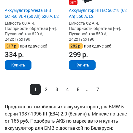
хит
Аккумулятор Westa EFB
Аккумулятор HITEC 56219 (62
6СТ-60 VLR (60 Ah) 620 А, L2
Ah) 550 А, L2
Ёмкость 60 А·ч,
Ёмкость 62 А·ч,
Полярность обратная [- +],
Полярность обратная [- +],
Пусковой ток 620 А,
Пусковой ток 550 А,
242x175x190
242x175x190
317
р.
при сдаче акб
282
р.
при сдаче акб
334
р.
299
р.
Купить
Купить
1
2
3
4
5
7
...
Продажа автомобильных аккумуляторов для BMW 5
серии 1987-1996 III (E34) 2.0 (бензин) в Минске по цене
от 166 руб. Подобрать АКБ по марке авто и купить
аккумулятор для БМВ с доставкой по Беларуси: