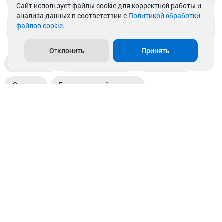
Cайт использует файлы cookie для корректной работы и
анализа данных в соответствии с
Политикой обработки
файлов cookie
.
info@akkamulik.by
Отклонить
Принять
Доставка
Пункты выдачи
Магазины
Оплата
Безналичный расчет
Прием б/у акб
Информация
Отзывы
Контакты
© 2026. ООО «Аккамулик». 220056, Беларусь, г. Минск,
пр. Независимости, д.199.
УНП 192748524. Зарегистрирован в торговом реестре
№ 369712 от 01.03.2017