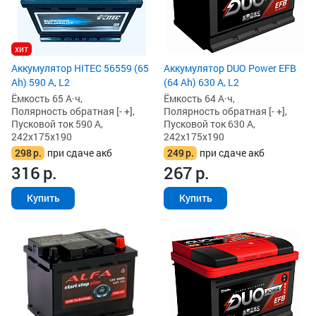
хит
Аккумулятор HITEC 56559 (65
Аккумулятор DUO Power EFB
Ah) 590 А, L2
(64 Ah) 630 А, L2
Ёмкость 65 А·ч,
Ёмкость 64 А·ч,
Полярность обратная [- +],
Полярность обратная [- +],
Пусковой ток 590 А,
Пусковой ток 630 А,
242x175x190
242x175x190
298
р.
при сдаче акб
249
р.
при сдаче акб
316
р.
267
р.
Купить
Купить