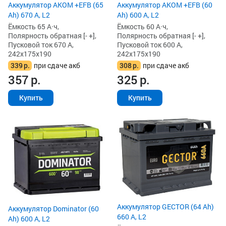
Аккумулятор AKOM +EFB (65
Аккумулятор AKOM +EFB (60
Ah) 670 А, L2
Ah) 600 А, L2
Ёмкость 65 А·ч,
Ёмкость 60 А·ч,
Полярность обратная [- +],
Полярность обратная [- +],
Пусковой ток 670 А,
Пусковой ток 600 А,
242x175x190
242x175x190
339
р.
при сдаче акб
308
р.
при сдаче акб
357
р.
325
р.
Купить
Купить
Аккумулятор GECTOR (64 Ah)
Аккумулятор Dominator (60
660 А, L2
Ah) 600 А, L2