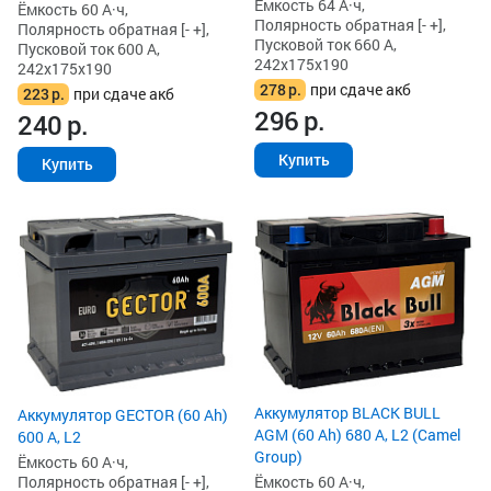
Ёмкость 64 А·ч,
Ёмкость 60 А·ч,
Полярность обратная [- +],
Полярность обратная [- +],
Пусковой ток 660 А,
Пусковой ток 600 А,
242x175x190
242x175x190
278
р.
при сдаче акб
223
р.
при сдаче акб
296
р.
240
р.
Купить
Купить
Аккумулятор BLACK BULL
Аккумулятор GECTOR (60 Ah)
AGM (60 Ah) 680 А, L2 (Camel
600 А, L2
Group)
Ёмкость 60 А·ч,
Ёмкость 60 А·ч,
Полярность обратная [- +],