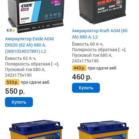
4.9
Аккумулятор Kraft AGM (60
Ah) 680 А, L2
Аккумулятор Exide AGM
Ёмкость 60 А·ч,
EK620 (62 Ah) 680 А,
Полярность обратная [- +],
(3661024037891) L2
Пусковой ток 680 А,
Ёмкость 62 А·ч,
242x175x190
Полярность обратная [- +],
443
р.
при сдаче акб
Пусковой ток 680 А,
460
р.
242x175x190
533
р.
при сдаче акб
Купить
550
р.
Купить