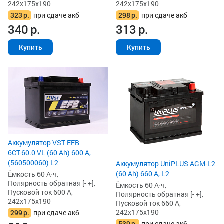
242x175x190
242x175x190
323
р.
при сдаче акб
298
р.
при сдаче акб
340
р.
313
р.
Купить
Купить
Аккумулятор VST EFB
6СТ-60.0 VL (60 Ah) 600 А,
(560500060) L2
Аккумулятор UniPLUS AGM-L2
(60 Ah) 660 А, L2
Ёмкость 60 А·ч,
Полярность обратная [- +],
Ёмкость 60 А·ч,
Пусковой ток 600 А,
Полярность обратная [- +],
242x175x190
Пусковой ток 660 А,
242x175x190
299
р.
при сдаче акб
539
р.
при сдаче акб