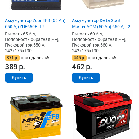
Аккумулятор Zubr EFB (65 Ah)
Аккумулятор Delta Start
650 А, (ZUE650F) L2
Master AGM (60 Ah) 660 А, L2
Ёмкость 65 А·ч,
Ёмкость 60 А·ч,
Полярность обратная [- +],
Полярность обратная [- +],
Пусковой ток 650 А,
Пусковой ток 660 А,
242x175x190
242x175x190
371
р.
при сдаче акб
445
р.
при сдаче акб
389
р.
462
р.
Купить
Купить