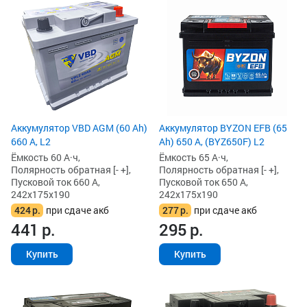
Аккумулятор VBD AGM (60 Ah)
Аккумулятор BYZON EFB (65
660 А, L2
Ah) 650 А, (BYZ650F) L2
Ёмкость 60 А·ч,
Ёмкость 65 А·ч,
Полярность обратная [- +],
Полярность обратная [- +],
Пусковой ток 660 А,
Пусковой ток 650 А,
242x175x190
242x175x190
424
р.
при сдаче акб
277
р.
при сдаче акб
441
р.
295
р.
Купить
Купить