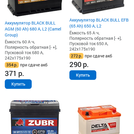
Аккумулятор BLACK BULL EFB
Аккумулятор BLACK BULL
(65 Ah) 650 А, L2
AGM (60 Ah) 680 А, L2 (Camel
Ёмкость 65 А·ч,
Group)
Полярность обратная [- +],
Ёмкость 60 А·ч,
Пусковой ток 650 А,
Полярность обратная [- +],
242x175x190
Пусковой ток 680 А,
272
р.
при сдаче акб
242x175x190
290
р.
354
р.
при сдаче акб
371
р.
Купить
Купить