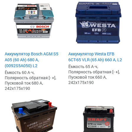
Аккумулятор Bosch AGM S5
Аккумулятор Westa EFB
A05 (60 Ah) 680 А,
6СТ-65 VLR (65 Ah) 660 А, L2
(0092S5A050) L2
Ёмкость 65 А·ч,
Полярность обратная [- +],
Ёмкость 60 А·ч,
Пусковой ток 660 А,
Полярность обратная [- +],
242x175x190
Пусковой ток 680 А,
242x175x190