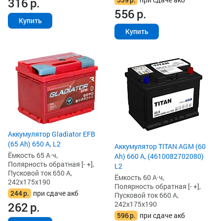
316
р.
556
р.
Купить
Купить
Аккумулятор Gladiator EFB
(65 Ah) 650 А, L2
Аккумулятор TITAN AGM (60
Ёмкость 65 А·ч,
Ah) 660 А, (4610082702080)
Полярность обратная [- +],
L2
Пусковой ток 650 А,
Ёмкость 60 А·ч,
242x175x190
Полярность обратная [- +],
244
р.
при сдаче акб
Пусковой ток 660 А,
242x175x190
262
р.
596
р.
при сдаче акб