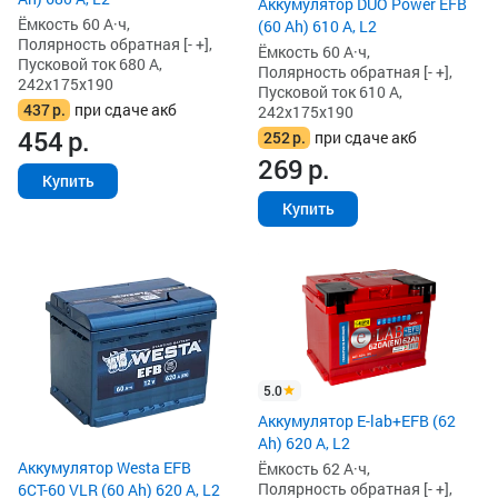
Аккумулятор DUO Power EFB
Ёмкость 60 А·ч,
(60 Ah) 610 А, L2
Полярность обратная [- +],
Ёмкость 60 А·ч,
Пусковой ток 680 А,
Полярность обратная [- +],
242x175x190
Пусковой ток 610 А,
437
р.
при сдаче акб
242x175x190
454
р.
252
р.
при сдаче акб
269
р.
Купить
Купить
5.0
Аккумулятор E-lab+EFB (62
Ah) 620 А, L2
Аккумулятор Westa EFB
Ёмкость 62 А·ч,
Полярность обратная [- +],
6СТ-60 VLR (60 Ah) 620 А, L2