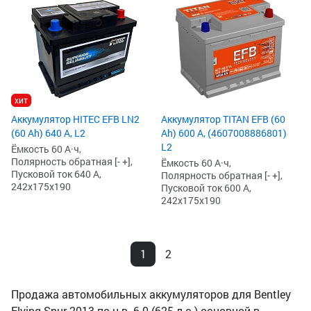
хит
Аккумулятор HITEC EFB LN2
Аккумулятор TITAN EFB (60
(60 Ah) 640 А, L2
Ah) 600 А, (4607008886801)
L2
Ёмкость 60 А·ч,
Полярность обратная [- +],
Ёмкость 60 А·ч,
Пусковой ток 640 А,
Полярность обратная [- +],
242x175x190
Пусковой ток 600 А,
242x175x190
1
2
Продажа автомобильных аккумуляторов для Bentley
Flying Spur 2013-по н.в. 6.0 (625 л.с.) основной в