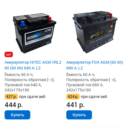
хит
Аккумулятор HITEC AGM VRL2
Аккумулятор FOX AGM (60 Ah)
60 (60 Ah) 640 А, L2
660 А, L2
Ёмкость 60 А·ч,
Ёмкость 60 А·ч,
Полярность обратная [- +],
Полярность обратная [- +],
Пусковой ток 640 А,
Пусковой ток 660 А,
242x175x190
242x175x190
427
р.
при сдаче акб
424
р.
при сдаче акб
444
р.
441
р.
Купить
Купить