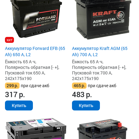
хит
Аккумулятор Forward EFB (65
Аккумулятор Kraft AGM (65
Ah) 650 А, L2
Ah) 700 А, L2
Ёмкость 65 А·ч,
Ёмкость 65 А·ч,
Полярность обратная [- +],
Полярность обратная [- +],
Пусковой ток 650 А,
Пусковой ток 700 А,
242x175x190
242x175x190
299
р.
при сдаче акб
465
р.
при сдаче акб
317
р.
483
р.
Купить
Купить