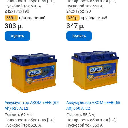
Полярность обратная [- +],
Полярность обратная [- +],
Пусковой ток 600 А,
Пусковой ток 640 А,
242x175x190
242x175x190
286
р.
при сдаче акб
329
р.
при сдаче акб
303
р.
347
р.
Купить
Купить
Аккумулятор AKOM +EFB (62
Аккумулятор AKOM +EFB (55
Ah) 620 А, L2
Ah) 560 А, L2
Ёмкость 62 А·ч,
Ёмкость 55 А·ч,
Полярность обратная [- +],
Полярность обратная [- +],
Пусковой ток 620 А,
Пусковой ток 560 А,