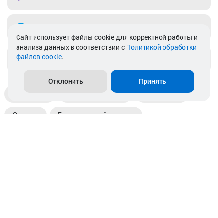
Telegram
Cайт использует файлы cookie для корректной работы и
анализа данных в соответствии с
Политикой обработки
файлов cookie
.
info@akkamulik.by
Отклонить
Принять
Доставка
Пункты выдачи
Магазины
Оплата
Безналичный расчет
Прием б/у акб
Информация
Отзывы
Контакты
© 2026. ООО «Аккамулик». 220056, Беларусь, г. Минск,
пр. Независимости, д.199.
УНП 192748524. Зарегистрирован в торговом реестре
№ 369712 от 01.03.2017