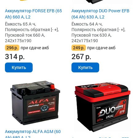
Аккумулятор FORSE EFB (65
Аккумулятор DUO Power EFB
Ah) 660 А, L2
(64 Ah) 630 А, L2
Ёмкость 65 А·ч,
Ёмкость 64 А·ч,
Полярность обратная [- +],
Полярность обратная [- +],
Пусковой ток 660 А,
Пусковой ток 630 А,
242x175x190
242x175x190
296
р.
при сдаче акб
249
р.
при сдаче акб
314
р.
267
р.
Купить
Купить
Аккумулятор ALFA AGM (60
Ah) 680 А, L2