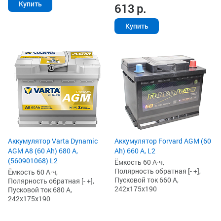
Купить
613
р.
Купить
Аккумулятор Varta Dynamic
Аккумулятор Forvard AGM (60
AGM A8 (60 Ah) 680 А,
Ah) 660 А, L2
(560901068) L2
Ёмкость 60 А·ч,
Полярность обратная [- +],
Ёмкость 60 А·ч,
Пусковой ток 660 А,
Полярность обратная [- +],
242x175x190
Пусковой ток 680 А,
242x175x190