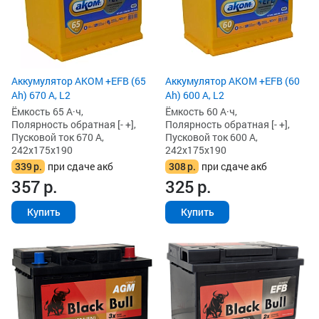
Аккумулятор AKOM +EFB (65
Аккумулятор AKOM +EFB (60
Ah) 670 А, L2
Ah) 600 А, L2
Ёмкость 65 А·ч,
Ёмкость 60 А·ч,
Полярность обратная [- +],
Полярность обратная [- +],
Пусковой ток 670 А,
Пусковой ток 600 А,
242x175x190
242x175x190
339
р.
при сдаче акб
308
р.
при сдаче акб
357
р.
325
р.
Купить
Купить