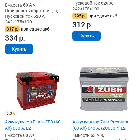
Пусковой ток 620 А,
Ёмкость 60 А·ч,
242x175x190
Полярность обратная [- +],
295
р.
при сдаче акб
Пусковой ток 620 А,
242x175x190
312
р.
317
р.
при сдаче акб
Купить
334
р.
Купить
5.0
Аккумулятор E-lab+EFB (60
Аккумулятор Zubr Premium
Ah) 600 А, L2
(63 Ah) 640 А, (ZU630P) L2
Ёмкость 60 А·ч,
Ёмкость 63 А·ч,