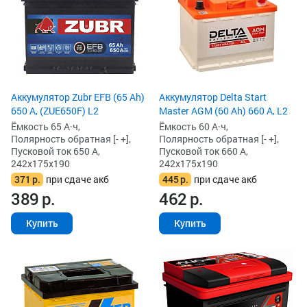
Аккумулятор Zubr EFB (65 Ah)
Аккумулятор Delta Start
650 А, (ZUE650F) L2
Master AGM (60 Ah) 660 А, L2
Ёмкость 65 А·ч,
Ёмкость 60 А·ч,
Полярность обратная [- +],
Полярность обратная [- +],
Пусковой ток 650 А,
Пусковой ток 660 А,
242x175x190
242x175x190
371
р.
при сдаче акб
445
р.
при сдаче акб
389
р.
462
р.
Купить
Купить