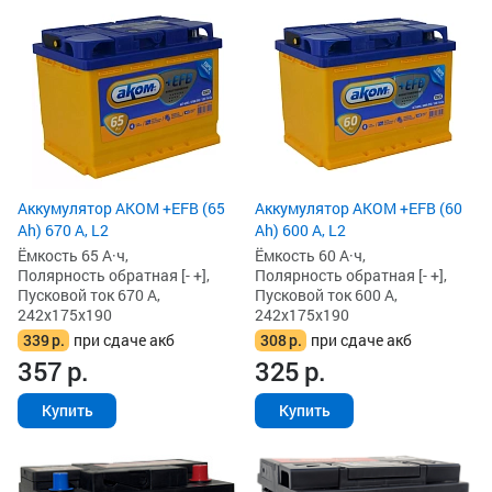
Аккумулятор AKOM +EFB (65
Аккумулятор AKOM +EFB (60
Ah) 670 А, L2
Ah) 600 А, L2
Ёмкость 65 А·ч,
Ёмкость 60 А·ч,
Полярность обратная [- +],
Полярность обратная [- +],
Пусковой ток 670 А,
Пусковой ток 600 А,
242x175x190
242x175x190
339
р.
при сдаче акб
308
р.
при сдаче акб
357
р.
325
р.
Купить
Купить