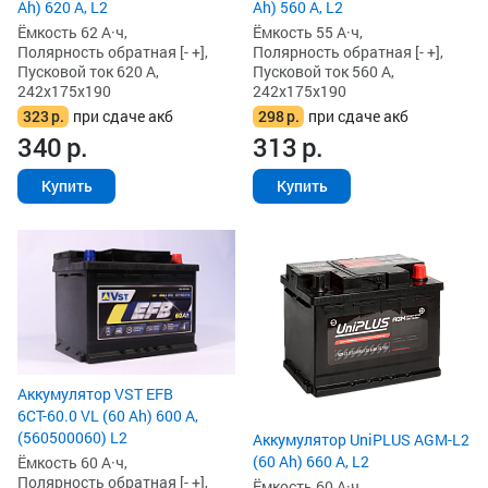
Ah) 620 А, L2
Ah) 560 А, L2
Ёмкость 62 А·ч,
Ёмкость 55 А·ч,
Полярность обратная [- +],
Полярность обратная [- +],
Пусковой ток 620 А,
Пусковой ток 560 А,
242x175x190
242x175x190
323
р.
при сдаче акб
298
р.
при сдаче акб
340
р.
313
р.
Купить
Купить
Аккумулятор VST EFB
6СТ-60.0 VL (60 Ah) 600 А,
(560500060) L2
Аккумулятор UniPLUS AGM-L2
(60 Ah) 660 А, L2
Ёмкость 60 А·ч,
Полярность обратная [- +],
Ёмкость 60 А·ч,