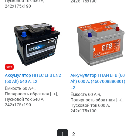
Пусковой ток 630 А,
242x175x190
242x175x190
хит
Аккумулятор HITEC EFB LN2
Аккумулятор TITAN EFB (60
(60 Ah) 640 А, L2
Ah) 600 А, (4607008886801)
L2
Ёмкость 60 А·ч,
Полярность обратная [- +],
Ёмкость 60 А·ч,
Пусковой ток 640 А,
Полярность обратная [- +],
242x175x190
Пусковой ток 600 А,
242x175x190
1
2