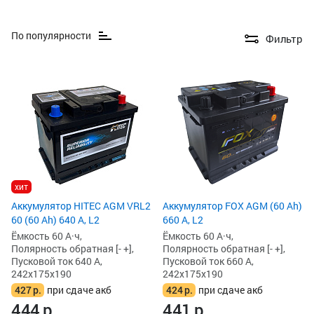
По популярности
Фильтр
хит
Аккумулятор HITEC AGM VRL2
Аккумулятор FOX AGM (60 Ah)
60 (60 Ah) 640 А, L2
660 А, L2
Ёмкость 60 А·ч,
Ёмкость 60 А·ч,
Полярность обратная [- +],
Полярность обратная [- +],
Пусковой ток 640 А,
Пусковой ток 660 А,
242x175x190
242x175x190
427
р.
при сдаче акб
424
р.
при сдаче акб
444
р.
441
р.