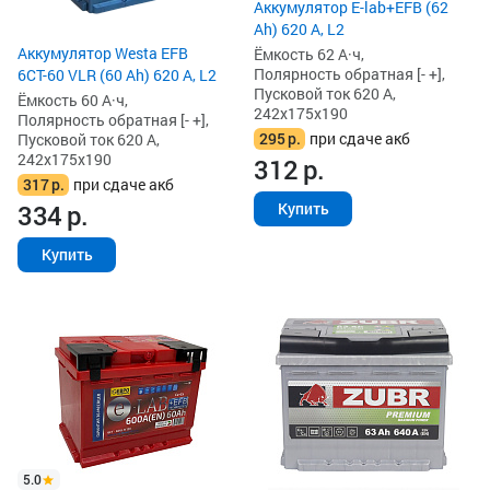
Аккумулятор E-lab+EFB (62
Ah) 620 А, L2
Аккумулятор Westa EFB
Ёмкость 62 А·ч,
Полярность обратная [- +],
6СТ-60 VLR (60 Ah) 620 А, L2
Пусковой ток 620 А,
Ёмкость 60 А·ч,
242x175x190
Полярность обратная [- +],
295
р.
при сдаче акб
Пусковой ток 620 А,
242x175x190
312
р.
317
р.
при сдаче акб
Купить
334
р.
Купить
5.0