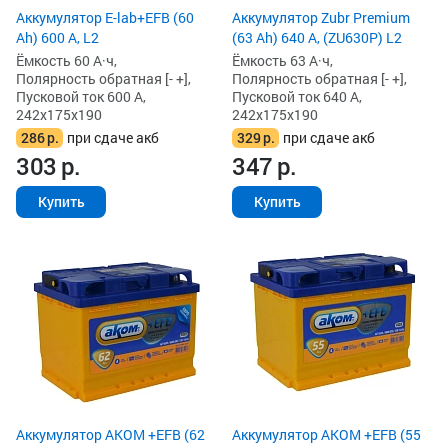
Аккумулятор E-lab+EFB (60
Аккумулятор Zubr Premium
Ah) 600 А, L2
(63 Ah) 640 А, (ZU630P) L2
Ёмкость 60 А·ч,
Ёмкость 63 А·ч,
Полярность обратная [- +],
Полярность обратная [- +],
Пусковой ток 600 А,
Пусковой ток 640 А,
242x175x190
242x175x190
286
р.
при сдаче акб
329
р.
при сдаче акб
303
р.
347
р.
Купить
Купить
Аккумулятор AKOM +EFB (62
Аккумулятор AKOM +EFB (55