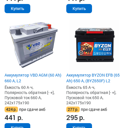
Купить
Купить
Аккумулятор VBD AGM (60 Ah)
Аккумулятор BYZON EFB (65
660 А, L2
Ah) 650 А, (BYZ650F) L2
Ёмкость 60 А·ч,
Ёмкость 65 А·ч,
Полярность обратная [- +],
Полярность обратная [- +],
Пусковой ток 660 А,
Пусковой ток 650 А,
242x175x190
242x175x190
424
р.
при сдаче акб
277
р.
при сдаче акб
441
р.
295
р.
Купить
Купить