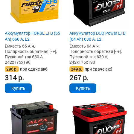
Аккумулятор FORSE EFB (65
Аккумулятор DUO Power EFB
Ah) 660 А, L2
(64 Ah) 630 А, L2
Ёмкость 65 А·ч,
Ёмкость 64 А·ч,
Полярность обратная [- +],
Полярность обратная [- +],
Пусковой ток 660 А,
Пусковой ток 630 А,
242x175x190
242x175x190
296
р.
при сдаче акб
249
р.
при сдаче акб
314
р.
267
р.
Купить
Купить