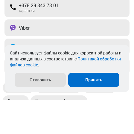
+375 29 343-73-01
гарантия
Viber
Telegram
Cайт использует файлы cookie для корректной работы и
анализа данных в соответствии с
Политикой обработки
файлов cookie
.
info@akkamulik.by
Отклонить
Принять
Доставка
Пункты выдачи
Магазины
Оплата
Безналичный расчет
Прием б/у акб
Информация
Отзывы
Контакты