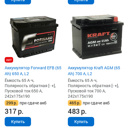
хит
Аккумулятор Forward EFB (65
Аккумулятор Kraft AGM (65
Ah) 650 А, L2
Ah) 700 А, L2
Ёмкость 65 А·ч,
Ёмкость 65 А·ч,
Полярность обратная [- +],
Полярность обратная [- +],
Пусковой ток 650 А,
Пусковой ток 700 А,
242x175x190
242x175x190
299
р.
при сдаче акб
465
р.
при сдаче акб
317
р.
483
р.
Купить
Купить