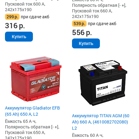
Пусковой ток 600 А,
Полярность обратная [- +],
242x175x190
Пусковой ток 660 А,
242x175x190
299
р.
при сдаче акб
539
р.
при сдаче акб
316
р.
556
р.
Купить
Купить
Аккумулятор Gladiator EFB
(65 Ah) 650 А, L2
Аккумулятор TITAN AGM (60
Ёмкость 65 А·ч,
Ah) 660 А, (4610082702080)
Полярность обратная [- +],
L2
Пусковой ток 650 А,
Ёмкость 60 А·ч,
242x175x190