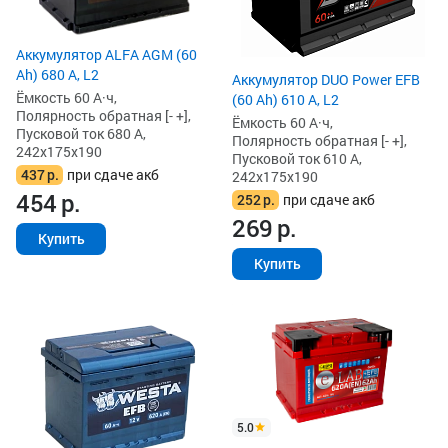
Аккумулятор ALFA AGM (60
Ah) 680 А, L2
Аккумулятор DUO Power EFB
Ёмкость 60 А·ч,
(60 Ah) 610 А, L2
Полярность обратная [- +],
Ёмкость 60 А·ч,
Пусковой ток 680 А,
Полярность обратная [- +],
242x175x190
Пусковой ток 610 А,
437
р.
при сдаче акб
242x175x190
454
р.
252
р.
при сдаче акб
269
р.
Купить
Купить
5.0