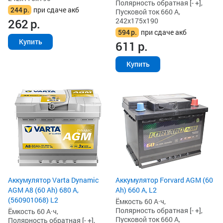
Полярность обратная [- +],
244
р.
при сдаче акб
Пусковой ток 660 А,
242x175x190
262
р.
594
р.
при сдаче акб
Купить
611
р.
Купить
Аккумулятор Varta Dynamic
Аккумулятор Forvard AGM (60
AGM A8 (60 Ah) 680 А,
Ah) 660 А, L2
(560901068) L2
Ёмкость 60 А·ч,
Полярность обратная [- +],
Ёмкость 60 А·ч,
Пусковой ток 660 А,
Полярность обратная [- +],