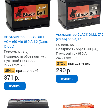
Аккумулятор BLACK BULL EFB
Аккумулятор BLACK BULL
(65 Ah) 650 А, L2
AGM (60 Ah) 680 А, L2 (Camel
Ёмкость 65 А·ч,
Group)
Полярность обратная [- +],
Ёмкость 60 А·ч,
Пусковой ток 650 А,
Полярность обратная [- +],
242x175x190
Пусковой ток 680 А,
272
р.
при сдаче акб
242x175x190
290
р.
354
р.
при сдаче акб
371
р.
Купить
Купить